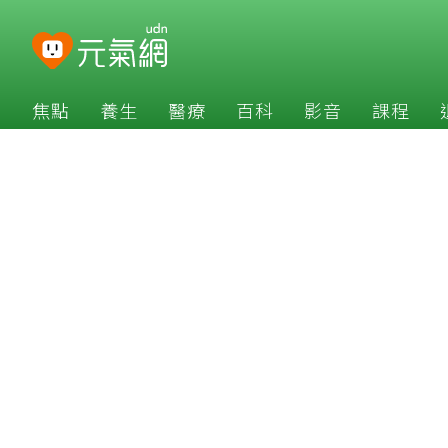
焦點
養生
醫療
百科
影音
課程