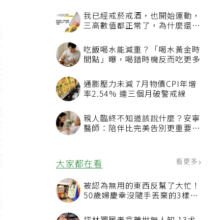
我已經戒菸戒酒，也開始運動，
三高數值都正常了，為什麼還不
能停藥？
吃飯喝水能減重？「喝水黃金時
間點」曝，喝錯時機反而吃更多
通膨壓力未減 7月物價CPI年增
率2.54% 連三個月破警戒線
親人臨終不知道該說什麼？安寧
醫師：陪伴比完美告別更重要，
4句話值得及早說出口
看更多
大家都在看
被認為無用的東西反幫了大忙！
50歲婦慶幸沒隨手丟棄的3樣物
品