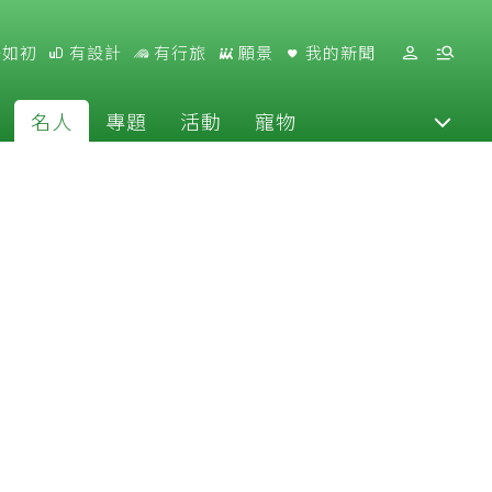
好如初
有設計
有行旅
願景
我的新聞
名人
專題
活動
寵物