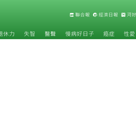
聯合報
經濟日報
河
退休力
失智
醫聲
慢病好日子
癌症
性愛