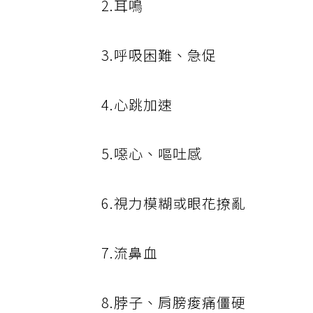
2.耳鳴
3.呼吸困難、急促
4.心跳加速
5.噁心、嘔吐感
6.視力模糊或眼花撩亂
7.流鼻血
8.脖子、肩膀痠痛僵硬