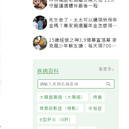
坪林獨居老翁離世無人知 13犬
守屋護遺體伴最後一程
先生走了，太太可以續領勞保年
金嗎？專家揭遺屬年金怎麼領，
看順位還要看資格
15歲經營之神3.9億暴富落幕 麥
克風少年蘇友謙：每天領700元
過日子
看更多
疾病百科
大腸直腸癌（大腸癌）
痔瘡
骨質疏鬆症（骨鬆）
失智症
B型肝炎（B肝）