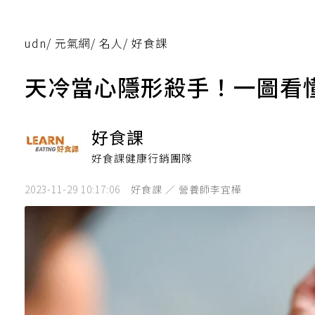
udn
/
元氣網
/
名人
/
好食課
天冷當心隱形殺手！一圖看
好食課
好食課健康行銷團隊
2023-11-29 10:17:06
好食課 ／ 營養師李宜樺