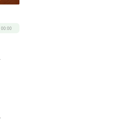
/
00:00
有
圖
分