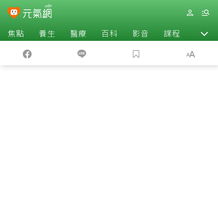
焦點
養生
醫療
百科
影音
課程
退休