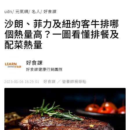
udn
/
元氣網
/
名人
/
好食課
沙朗、菲力及紐約客牛排哪
個熱量高？一圖看懂排餐及
配菜熱量
好食課
好食課健康行銷團隊
好食課 ／ 營養師楊婷貽
2023-08-06 16:29:01