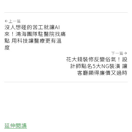
上一篇
沒人想碰的苦工就讓AI
來！鴻海團隊駐醫院找痛
點 用科技讓醫療更有溫
度
下一篇
花大錢裝修反變俗氣！設
計師點名5大NG裝潢 讓
客廳顯得廉價又過時
延伸閱讀