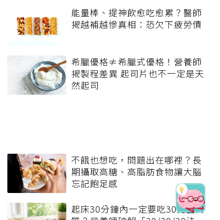
能量棒、提神飲愈吃愈累？醫師
揭越補越慘真相：恐欠下疲勞債
希臘優格≠希臘式優格！營養師
揭製程差異 起司片也不一定是天
然起司
不餓也想吃，問題出在哪裡？長
期攝取高糖、高脂肪食物讓大腦
忘記飽足感
起床30分鐘內一定要吃30克蛋白