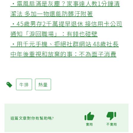
‧電風扇滿是灰塵？家事達人教1分鐘清
潔法 多加一物還能防髒汙附著
‧45歲男存2千萬提早退休 接信用卡公司
通知「淚回職場」：有錢也碰壁
‧用千元手機、拒絕社群網站 48歲社長
中年後重視和放棄的事：不為面子消費
牛排
熱量
這篇文章對你有幫助嗎?
實用
不實用