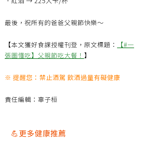
．紅酒 → 225大卡/杯
最後，祝所有的爸爸父親節快樂～
【本文獲好食課授權刊登，原文標題：
【#一
張圖懂吃】父親節吃大餐！
】
※ 提醒您：禁止酒駕 飲酒過量有礙健康
責任編輯：辜子桓
💪更多健康推薦