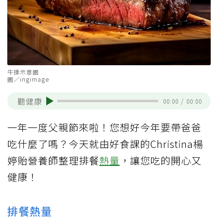
牛排示意圖
圖／ingimage
聽健康
00:00
/
00:00
一年一度父親節來啦！您想好今年要帶爸爸
吃什麼了嗎？今天就由好食課的Christina楊
婷貽營養師整理排餐
熱量
，讓您吃的開心又
健康！
排餐熱量