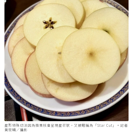
星形特殊切法因為蘋果核會呈現星芒狀，又被暱稱為「Star Cut」。記者
黃筱晴／攝影