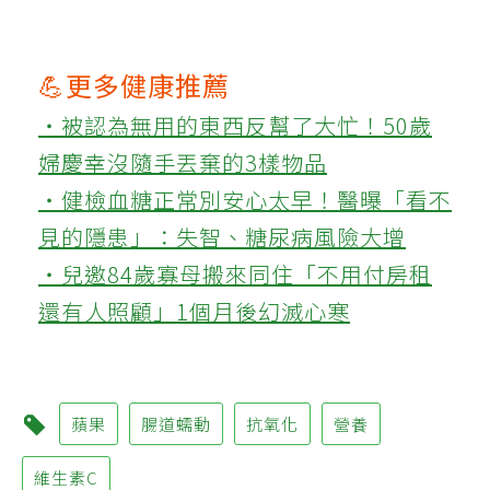
💪更多健康推薦
‧被認為無用的東西反幫了大忙！50歲
婦慶幸沒隨手丟棄的3樣物品
‧健檢血糖正常別安心太早！醫曝「看不
見的隱患」：失智、糖尿病風險大增
‧兒邀84歲寡母搬來同住「不用付房租
還有人照顧」1個月後幻滅心寒
蘋果
腸道蠕動
抗氧化
營養
維生素C