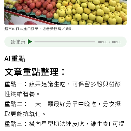
超市的日本進口蘋果。記者黃筱晴／攝影
聽健康
00:00
/
00:00
AI重點
文章重點整理：
重點一：
蘋果建議生吃，可保留多酚與發酵
性纖維營養。
重點二：
一天一顆最好分早中晚吃，分次攝
取更能抗氧化。
重點三：
橫向星型切法連皮吃，維生素E可提