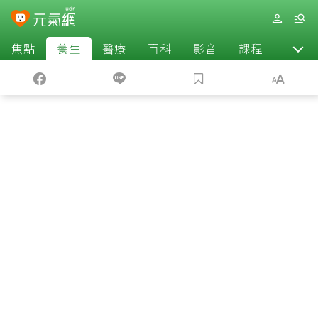
焦點
養生
醫療
百科
影音
課程
退休