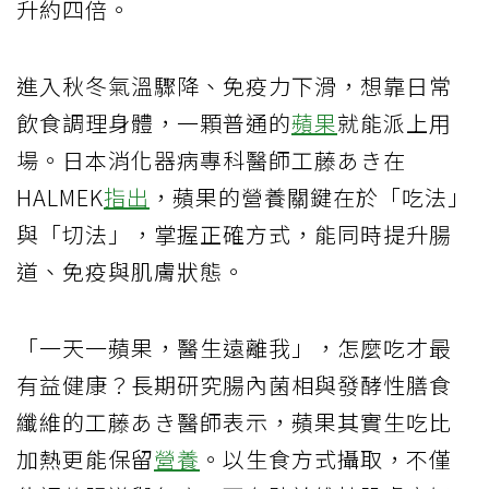
升約四倍。
進入秋冬氣溫驟降、免疫力下滑，想靠日常
飲食調理身體，一顆普通的
蘋果
就能派上用
場。日本消化器病專科醫師工藤あき在
HALMEK
指出
，蘋果的營養關鍵在於「吃法」
與「切法」，掌握正確方式，能同時提升腸
道、免疫與肌膚狀態。
「一天一蘋果，醫生遠離我」，怎麼吃才最
有益健康？長期研究腸內菌相與發酵性膳食
纖維的工藤あき醫師表示，蘋果其實生吃比
加熱更能保留
營養
。以生食方式攝取，不僅