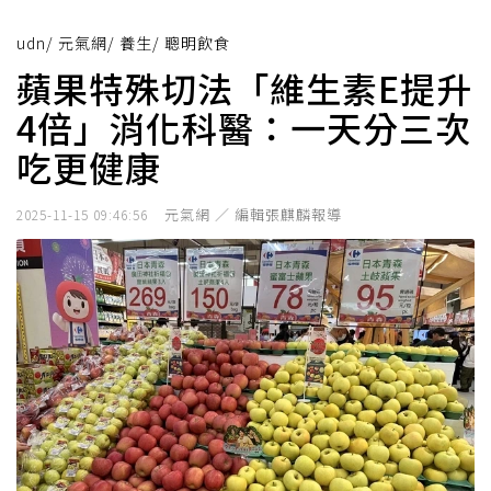
udn
/
元氣網
/
養生
/
聰明飲食
蘋果特殊切法「維生素E提升
4倍」消化科醫：一天分三次
吃更健康
元氣網 ／ 編輯張麒麟報導
2025-11-15 09:46:56