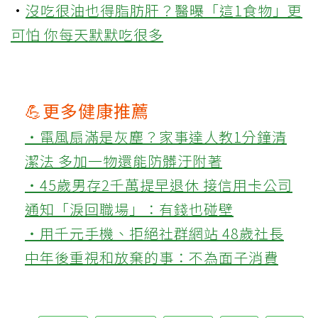
·
沒吃很油也得脂肪肝？醫曝「這1食物」更
可怕 你每天默默吃很多
💪更多健康推薦
‧電風扇滿是灰塵？家事達人教1分鐘清
潔法 多加一物還能防髒汙附著
‧45歲男存2千萬提早退休 接信用卡公司
通知「淚回職場」：有錢也碰壁
‧用千元手機、拒絕社群網站 48歲社長
中年後重視和放棄的事：不為面子消費