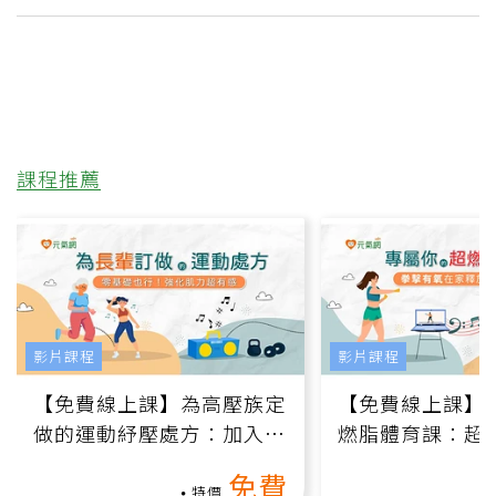
課程推薦
影片課程
影片課程
【免費線上課】為高壓族定
【免費線上課】
做的運動紓壓處方：加入行
燃脂體育課：超
動、增肌、互動元素，0基
氧」高壓族在家
免費
礎也能做！
負擔
特價