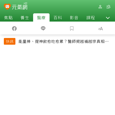
焦點
養生
醫療
百科
影音
課程
退休
能量棒、提神飲愈吃愈累？醫師揭越補越慘真相：
快訊
恐欠下疲勞債