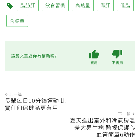
脂肪肝
飲食習慣
高熱量
傷肝
低脂
含糖量
這篇文章對你有幫助嗎?
實用
不實用
上一篇
長輩每日10分鐘運動 比
買任何保健品更有用
下一篇
夏天進出室外和冷氣房溫
差大易生病 醫揭保護心
血管簡單6動作