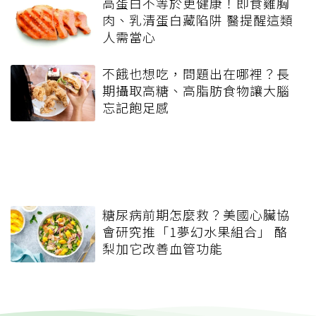
高蛋白不等於更健康！即食雞胸
肉、乳清蛋白藏陷阱 醫提醒這類
人需當心
不餓也想吃，問題出在哪裡？長
期攝取高糖、高脂肪食物讓大腦
忘記飽足感
糖尿病前期怎麼救？美國心臟協
會研究推「1夢幻水果組合」 酪
梨加它改善血管功能