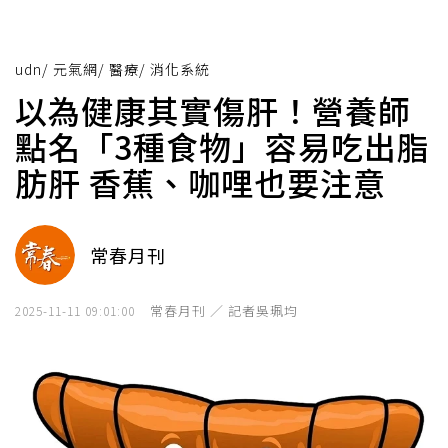
udn
/
元氣網
/
醫療
/
消化系統
以為健康其實傷肝！營養師
點名「3種食物」容易吃出脂
肪肝 香蕉、咖哩也要注意
常春月刊
常春月刊 ／ 記者吳珮均
2025-11-11 09:01:00