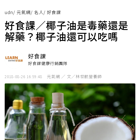
udn
/
元氣網
/
名人
/
好食課
好食課／椰子油是毒藥還是
解藥？椰子油還可以吃嗎
好食課
好食課健康行銷團隊
元氣網 ／ 文／林世航營養師
2018-08-26 16:59:48