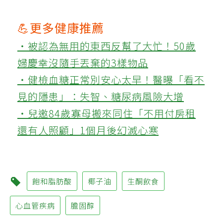
💪更多健康推薦
‧被認為無用的東西反幫了大忙！50歲
婦慶幸沒隨手丟棄的3樣物品
‧健檢血糖正常別安心太早！醫曝「看不
見的隱患」：失智、糖尿病風險大增
‧兒邀84歲寡母搬來同住「不用付房租
還有人照顧」1個月後幻滅心寒
飽和脂肪酸
椰子油
生酮飲食
心血管疾病
膽固醇