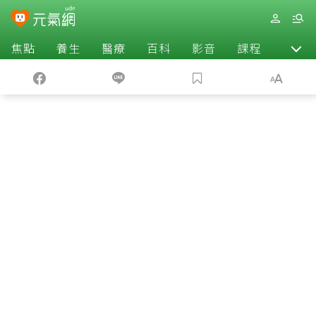
焦點
養生
醫療
百科
影音
課程
退休