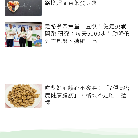
路換超商茶葉蛋豆漿
走路拿茶葉蛋、豆漿！健走挑戰
開跑 研究：每天5000步有助降低
死亡風險、遠離三高
吃對好油護心不發胖！「7種高密
度健康脂肪」，酪梨不是唯一選
擇