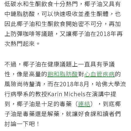
低碳水和生酮飲食十分熱門，椰子油又具有
中鏈脂肪酸，可以快速吸收並產生酮體，也
因此椰子油和生酮飲食開始密不可分，再加
上防彈咖啡等議題，又讓椰子油在2018年再
次熱門起來。
不過，椰子油在健康議題上一直具有爭議
性，像是高量的
飽和脂肪酸
對
心血管疾病
的
風險尚待釐清，而在2018年8月，哈佛大學流
行病學系的教授Karin Michels在演講中提
到，椰子油是十足的毒藥（
連結
），到底椰
子油是毒藥還是解藥，就讓好食課和讀者們
討論一下吧！