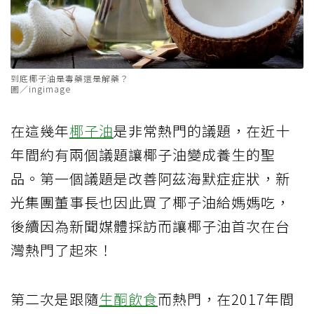
到底椰子油是毒藥還是解藥？
圖／ingimage
在這幾年
椰子油
是非常熱門的議題，在近十
年間約有兩個議題讓椰子油變成養生的聖
品。第一個議題是改善阿茲海默症症狀，新
光集團董事長也因此買了椰子油給媽媽吃，
後續因為新聞媒體採訪而讓椰子油首次在台
灣熱門了起來！
第二次是跟隨
生酮飲食
而熱門，在2017年間