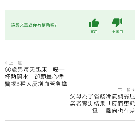
這篇文章對你有幫助嗎?
實用
不實用
上一篇
60歲男每天起床「喝一
杯熱開水」卻頭暈心悸
醫揭3種人反增血管負擔
下一篇
父母為了省錢冷氣調弱風
業者實測結果「反而更耗
電」 風向也有差