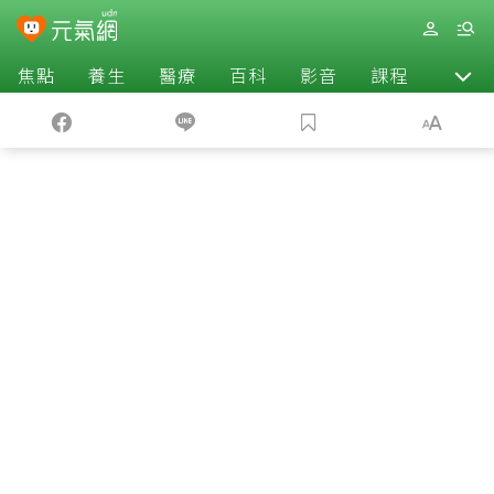
焦點
養生
醫療
百科
影音
課程
退休