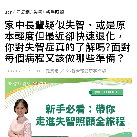
udn
/
元氣網
/
失智
/
新手照顧
家中長輩疑似失智、或是原
本輕度但最近卻快速退化，
你對失智症真的了解嗎?面對
每個病程又該做哪些準備？
元氣網 ／ 文/聯合報健康事業部
2026-01-06 12:05:00