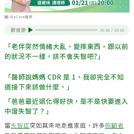
圖/WaCare提供
聽健康
00:00
/
00:00
「老伴突然情緒大亂、愛摔東西，跟以前
的狀況不一樣，該不會失智吧?」
「醫師說媽媽 CDR 是 1，我卻完全不知
道接下來該做什麼。」
「爸爸最近退化得好快，是不是快要進入
中度失智了？」
當
失智症
突如其來地走進家庭，許多
照顧者