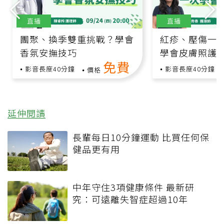
直播
直播
團聚、換季雙重挑戰？學會
紅疹、壓傷一
香氛安撫技巧
學會皮膚照護
免費
影音長度40分鐘
影音長度40分鐘
價格
延伸閱讀
長輩每日10分鐘運動 比買任何保
健品更有用
中年守住3項健康條件 最新研
究：可遠離失智症超過10年