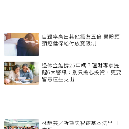
自殺率高出其他癌友五倍 醫盼頭
頸癌健保給付放寬限制
退休金能撐25年嗎？理財專家提
醒6大警訊：別只擔心投資，更要
留意這些支出
林靜芸／祈望失智症基本法早日