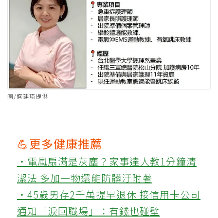
圖/盛建瑛提供
💪更多健康推薦
‧電風扇滿是灰塵？家事達人教1分鐘清
潔法 多加一物還能防髒汙附著
‧45歲男存2千萬提早退休 接信用卡公司
通知「淚回職場」：有錢也碰壁