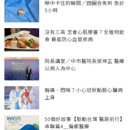
喉中卡住的瞬間／囫圇吞魚刺 急診
5小時
沒有三高 怎會心肌梗塞？全植物飲
食 最能防心血管疾病
院長講堂／中市醫院長張坤正 醫療
以病人為中心
胸痛、悶喘？小心冠狀動脈心臟病
上身
50個好故事【脈動台灣 醫路前行】
串聯篇4＿偏鄉醫療