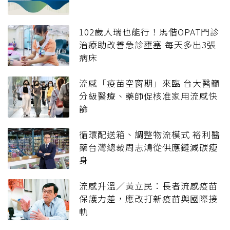
102歲人瑞也能行！馬偕OPAT門診
治療助改善急診壅塞 每天多出3張
病床
流感「疫苗空窗期」來臨 台大醫籲
分級醫療、藥師促核准家用流感快
篩
循環配送箱、調整物流模式 裕利醫
藥台灣總裁周志鴻從供應鏈減碳瘦
身
流感升溫／黃立民：長者流感疫苗
保護力差，應改打新疫苗與國際接
軌