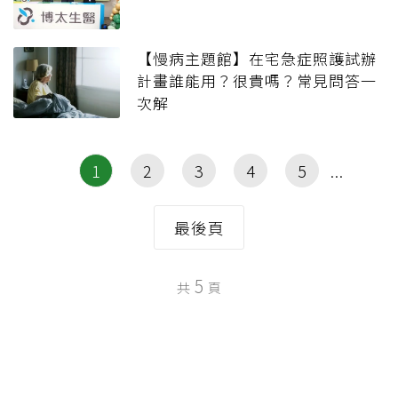
【慢病主題館】在宅急症照護試辦
計畫誰能用？很貴嗎？常見問答一
次解
1
2
3
4
5
最後頁
5
共
頁