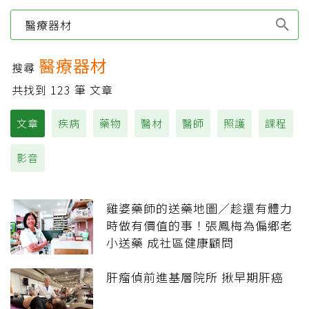
Type 1 or more
characters for results.
醫療器材
搜尋
共找到
123
筆 文章
文章
疾病
藥物
醫材
醫師
照護
課程
影音
雞婆藥師的送藥地圖／趁還有體力
時做有價值的事！張鳳梅為偏鄉老
小送藥 成社區健康顧問
肝瘤偵前進基層院所 揪早期肝癌