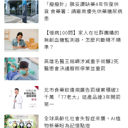
「瘦瘦針」胰妥讚缺藥4年恢復供
貨 食藥署：請廠商優先供藥糖尿病
患
【慢病100問】家人在社群團購的
無創血糖監測器，怎麼判斷精不精
準？
高雄名醫王銘嶼涉減重手術釀2死
醫懲會決議廢照停業並重罰
北市食藥妝違規廣告罰緩累積破3
千萬 「77老大」這產品連3年開罰
第一
全球高齡化社會失智症來襲，AI植
物新藥盼為記憶點燈