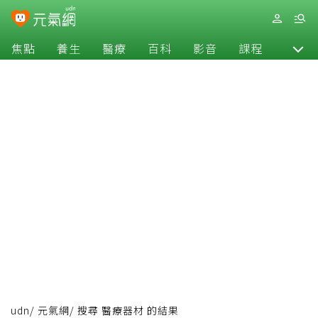
焦點
養生
醫療
百科
影音
課程
退休
udn
/
元氣網
/
搜尋 醫療器材 的結果