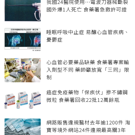
我國24醫院使用⋯電波刀器械斷裂
國外爆1人死亡 食藥署急撤許可證
睡眠呼吸中止症 易釀心血管疾病、
憂鬱症
心血管必要藥品缺藥 食藥署專案輸
入劑型不同 藥師籲放寬「三同」限
制
癌症免疫藥物「保疾伏」摻不鏽鋼
微粒 食藥署回收22批12萬餘瓶
網路販售違規醫材去年逾1200件 淘
寶等境外網站24件違規最高關3年