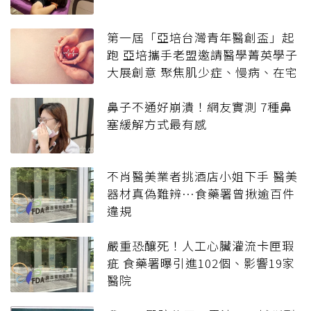
第一屆「亞培台灣青年醫創盃」起
跑 亞培攜手老盟邀請醫學菁英學子
大展創意 聚焦肌少症、慢病、在宅
照護、更年期與疾病預防五大痛點
鼻子不通好崩潰！網友實測 7種鼻
塞緩解方式最有感
不肖醫美業者挑酒店小姐下手 醫美
器材真偽難辨…食藥署曾揪逾百件
違規
嚴重恐釀死！人工心臟灌流卡匣瑕
疵 食藥署曝引進102個、影響19家
醫院