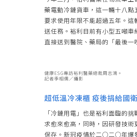
今年三月，裕利醫藥在物流車上做
藥電動冷鏈貨車，這一輛十八點五
要求使用年限不能超過五年。這
送任務。裕利目前有小型五噸車
直接送到醫院、藥局的「最後一
健康ESG專訪裕利醫藥總裁周志鴻。
記者季相儒／攝影
超低溫冷凍櫃 疫後捐給國
「冷鏈用電」也是裕利面臨的挑
求愈來愈高，同時，因研發技術