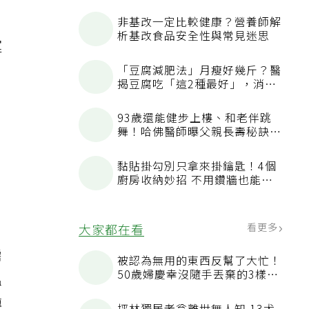
非基改一定比較健康？營養師解
析基改食品安全性與常見迷思
運
，
「豆腐減肥法」月瘦好幾斤？醫
揭豆腐吃「這2種最好」，消脹
氣有妙招
93歲還能健步上樓、和老伴跳
舞！哈佛醫師曝父親長壽秘訣：
沒吃保健品也不追養生潮
黏貼掛勾別只拿來掛鑰匙！4個
廚房收納妙招 不用鑽牆也能省
空間
看更多
大家都在看
需
被認為無用的東西反幫了大忙！
50歲婦慶幸沒隨手丟棄的3樣物
溫
品