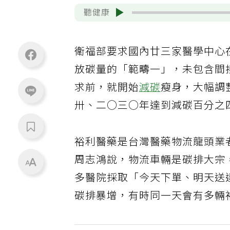
聽健康
衛福部要求國內廿三家醫學中心
放碳量的「範疇一」，未包含間
求前，就開始
減碳
瘦身，大幅調
卅、二○三○年達到減碳百分之
裕利醫藥是台灣醫藥物流龍頭業
周志鴻說，物流車輛是碳排大宗
多醫院採取「今天下單、明天送
碳排暴增，有時同一天會有多輛