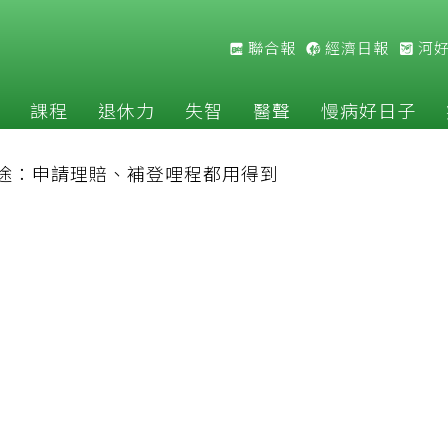
聯合報
經濟日報
河
課程
退休力
失智
醫聲
慢病好日子
途：申請理賠、補登哩程都用得到