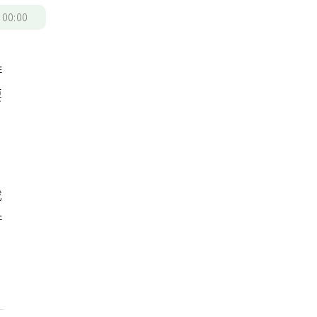
/
00:00
排
要
裁
許
、
。