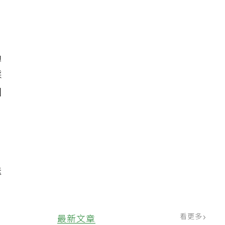
，
過
採
回
送
看更多
最新文章