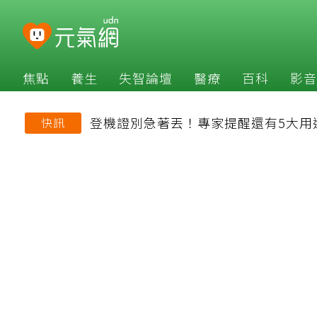
焦點
養生
失智論壇
醫療
百科
影音
登機證別急著丟！專家提醒還有5大用
快訊