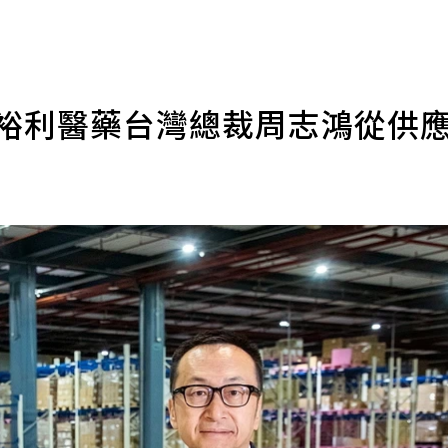
 裕利醫藥台灣總裁周志鴻從供