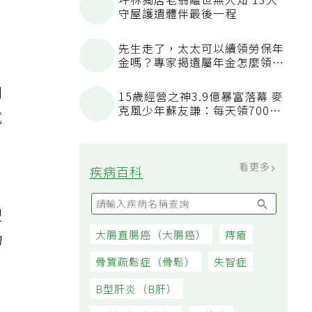
傳
坪林獨居老翁離世無人知 13犬
守屋護遺體伴最後一程
境
先生走了，太太可以續領勞保年
金嗎？專家揭遺屬年金怎麼領，
看順位還要看資格
到
15歲經營之神3.9億暴富落幕 麥
克風少年蘇友謙：每天領700元
試
過日子
，
看更多
疾病百科
型
大腸直腸癌（大腸癌）
痔瘡
物
骨質疏鬆症（骨鬆）
失智症
B型肝炎（B肝）