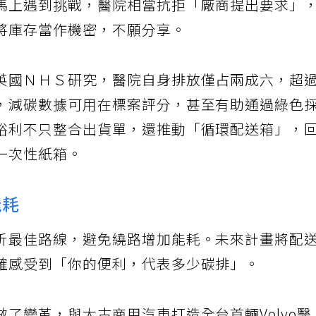
馬上遇到挑戰，醫院相當抗拒「廠商提出要求」
將庫存當作機密，不願分享。
英國ＮＨＳ研究，醫院自身排放僅占兩成六，超
，減碳數據可用在標案評分，甚至有助通過綠色
裕利不只整合出貨單，還推動「循環配送箱」，
一次性紙箱。
能耗
析最佳路線，避免繞路增加能耗。未來計畫將配
確感受到「你的便利，代表多少碳排」。