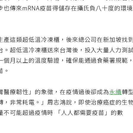
發後，不到一年，輝瑞、莫德納、ＡＺ等藥廠皆
步也傳來mRNA疫苗得儲存在攝氏負八十度的環
生產這類超低溫冷凍櫃，後來總公司在新加坡找
台。超低溫冷凍櫃送來台灣後，投入大量人力測
一個月以上的溫度驗證，確保能通過食藥署規範
苗。
灣醫療韌性」的象徵，在疫情過後卻成為
永續
轉
轉，非常耗電。」周志鴻說，即使治療癌症的生
量不可能超過疫情時 「人人都需要疫苗」的數