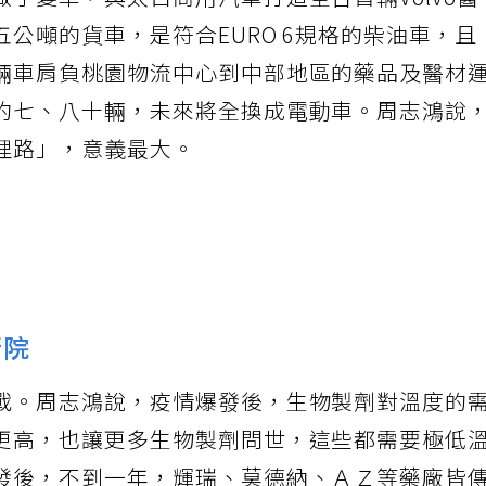
了變革，與太古商用汽車打造全台首輛Volvo醫
公噸的貨車，是符合EURO 6規格的柴油車，且
輛車肩負桃園物流中心到中部地區的藥品及醫材
約七、八十輛，未來將全換成電動車。周志鴻說
哩路」，意義最大。
衛院
戰。周志鴻說，疫情爆發後，生物製劑對溫度的
更高，也讓更多生物製劑問世，這些都需要極低