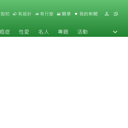
好如初
有設計
有行旅
願景
我的新聞
癌症
性愛
名人
專題
活動