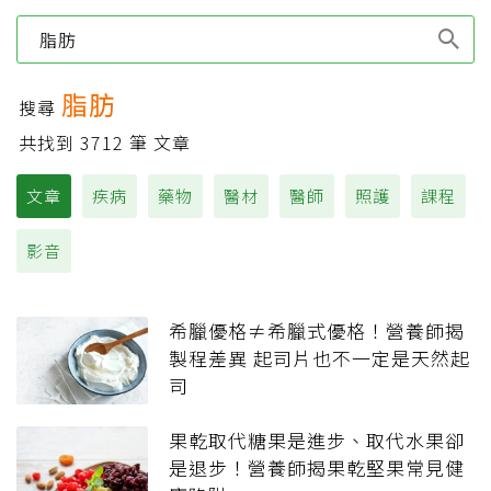
Type 1 or more
characters for results.
脂肪
搜尋
共找到
3712
筆 文章
文章
疾病
藥物
醫材
醫師
照護
課程
影音
希臘優格≠希臘式優格！營養師揭
製程差異 起司片也不一定是天然起
司
果乾取代糖果是進步、取代水果卻
是退步！營養師揭果乾堅果常見健