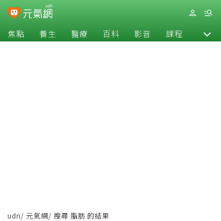
焦點
養生
醫療
百科
影音
課程
退休
udn
/
元氣網
/
搜尋 脂肪 的結果