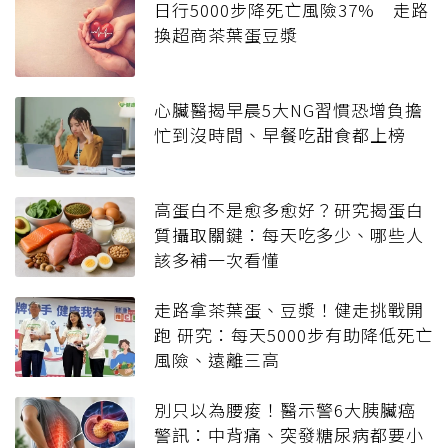
日行5000步降死亡風險37% 走路
換超商茶葉蛋豆漿
心臟醫揭早晨5大NG習慣恐增負擔
忙到沒時間、早餐吃甜食都上榜
高蛋白不是愈多愈好？研究揭蛋白
質攝取關鍵：每天吃多少、哪些人
該多補一次看懂
走路拿茶葉蛋、豆漿！健走挑戰開
跑 研究：每天5000步有助降低死亡
風險、遠離三高
別只以為腰痠！醫示警6大胰臟癌
警訊：中背痛、突發糖尿病都要小