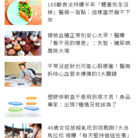
168斷食法持續半年「體重完全沒
掉」醫揭一盲點：這樣當然瘦不下
來
健檢血糖正常別安心太早！醫曝
「看不見的隱患」：失智、糖尿病
風險大增
平常沒症狀也可能心肌梗塞！醫揭
拆除心血管未爆彈的3大關鍵
塑膠保鮮盒不是用到壞才丟！食品
專家：出現7種情況就該換了
46歲女從放縱亂吃到挑戰跑7大洲
馬拉松 親曝「每天堅持做這些事」