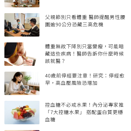
父親節別只看體重 醫師提醒男性腰
圍逾90公分恐藏三高危機
體重無故下降別只當變瘦，可能暗
藏這些疾病！醫師告訴你什麼時候
該就醫？
40歲前停經要注意！研究：停經愈
早，高血壓風險恐增加
控血糖不必戒水果！內分泌專家推
「7大控糖水果」 搭配蛋白質更穩
血糖