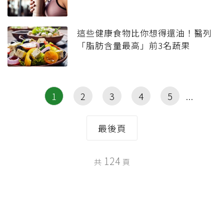
這些健康食物比你想得還油！醫列
「脂肪含量最高」前3名蔬果
1
2
3
4
5
最後頁
124
共
頁