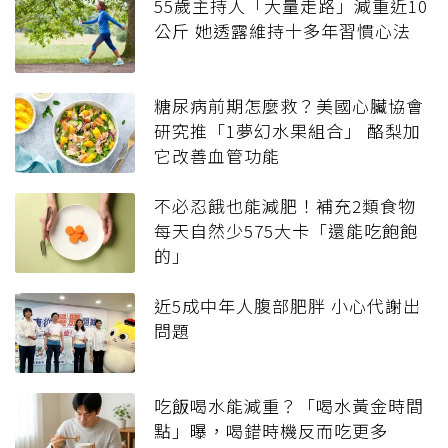
55歲主持人「大量走路」減重近10
公斤 她透露維持十多年習慣心法
糖尿病前期怎麼救？美國心臟協會
研究推「1夢幻水果組合」 酪梨加
它改善血管功能
不必忍餓也能減肥！補充2類食物
每天自然少575大卡「還能吃飽飽
的」
近5成中年人腹部肥胖 小心代謝出
問題
吃飯喝水能減重？「喝水黃金時間
點」曝，喝錯時機反而吃更多