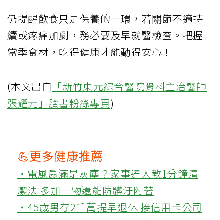
仍提醒飲食只是保養的一環，若關節不適持
續或疼痛加劇，務必要及早就醫檢查。把握
當季食材，吃得健康才能動得安心！
(本文出自
「新竹東元綜合醫院骨科主治醫師
張耀元」臉書粉絲專頁
)
💪更多健康推薦
‧電風扇滿是灰塵？家事達人教1分鐘清
潔法 多加一物還能防髒汙附著
‧45歲男存2千萬提早退休 接信用卡公司