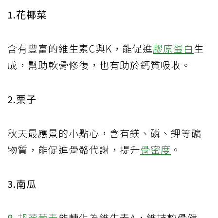
1.花椰菜
含有豐富的維生素C與K，能促進
膠原蛋白
生
成，幫助軟骨修復，也有助於鈣質吸收。
2.栗子
秋天最應景的小點心，含有鎂、磷、鉀等礦
物質，能促進骨骼代謝，提升
骨密度
。
3.南瓜
β-胡蘿蔔素
能轉化為維生素A，維持軟骨健