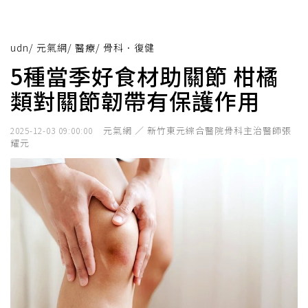
udn
/
元氣網
/
醫療
/
骨科．復健
5種當季好食材助關節 柑橘
類對關節韌帶有保護作用
元氣網 ／ 新竹東元綜合醫院骨科主治醫師張
2025-12-03 09:00:00
耀元