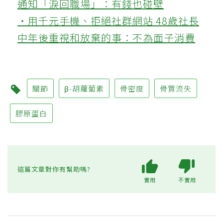
通知「淚回職場」：有錢也碰壁
‧用千元手機、拒絕社群網站 48歲社長
中年後重視和放棄的事：不為面子消費
關節
β-胡蘿蔔素
骨密度
骨質流失
膠原蛋白
這篇文章對你有幫助嗎?
實用
不實用