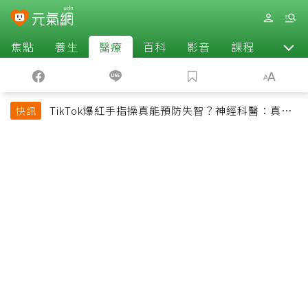
焦點
養生
醫療
百科
影音
課程
退休
TikTok爆紅手指操真能預防失智？神經科醫：真正
快訊
該做的是4件事