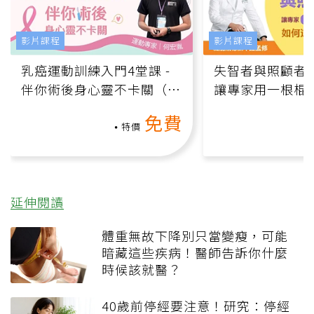
影片課程
影片課程
乳癌運動訓練入門4堂課 -
失智者與照顧者
伴你術後身心靈不卡關（線
讓專家用一根棍
上影音課）
何逆轉退化大腦
免費
課）
特價
延伸閱讀
體重無故下降別只當變瘦，可能
暗藏這些疾病！醫師告訴你什麼
時候該就醫？
40歲前停經要注意！研究：停經