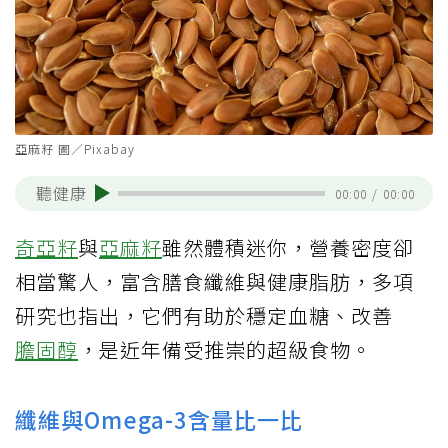
亞麻籽 圖／Pixabay
聽健康
00:00
/
00:00
奇亞籽
與
亞麻籽
雖然體積迷你，營養密度卻
相當驚人，富含膳食纖維與健康脂肪，多項
研究也指出，它們有助於穩定血糖、改善
膽固醇
，是近年備受推崇的超級食物。
纖維與Omega-3含量比一比