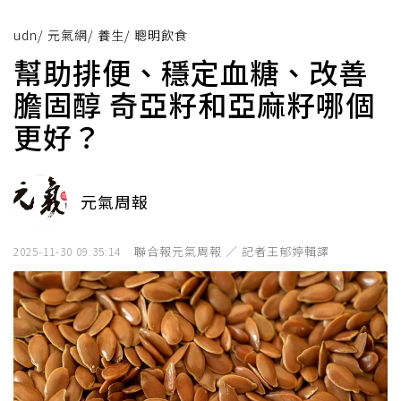
udn
/
元氣網
/
養生
/
聰明飲食
幫助排便、穩定血糖、改善
膽固醇 奇亞籽和亞麻籽哪個
更好？
元氣周報
聯合報元氣周報 ／ 記者王郁婷輯譯
2025-11-30 09:35:14