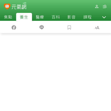
焦點
養生
醫療
百科
影音
課程
退休