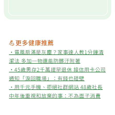
💪更多健康推薦
‧電風扇滿是灰塵？家事達人教1分鐘清
潔法 多加一物還能防髒汙附著
‧45歲男存2千萬提早退休 接信用卡公司
通知「淚回職場」：有錢也碰壁
‧用千元手機、拒絕社群網站 48歲社長
中年後重視和放棄的事：不為面子消費