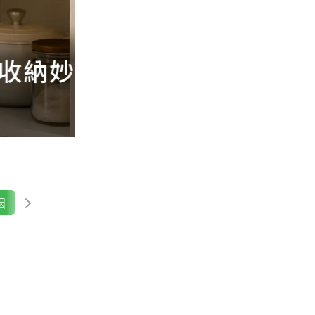
鑽牆
登機證別急著丟！
補登哩程都用得到
姻