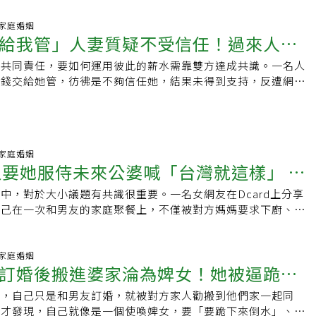
23 家庭婚姻
給我管」人妻質疑不受信任！過來人訴
的共同責任，要如何運用彼此的薪水需靠雙方達成共識。一名人
後果，從一件事決定錢給誰管
把錢交給她管，彷彿是不夠信任她，結果未得到支持，反遭網友
」，認為她觀念應修正。 婚後該將薪水上繳給
40 家庭婚姻
又要她服侍未來公婆喊「台灣就這樣」 海
中，對於大小議題有共識很重要。一名女網友在Dcard上分享
狠嗆放生
自己在一次和男友的家庭聚餐上，不僅被對方媽媽要求下廚、洗
33 家庭婚姻
訂婚後搬進婆家淪為婢女！她被逼跪下
怨，自己只是和男友訂婚，就被對方家人勸搬到他們家一起同
親生母親當陌生人
了才發現，自己就像是一個使喚婢女，要「要跪下來倒水」、