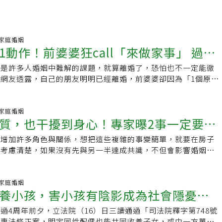
30 家庭婚姻
1動作！前婆婆狂call「來做家事」 過來
」是許多人婚姻中難解的課題，就算離婚了，恐怕也不一定能徹
忘
網友透露，自己的朋友明明已經離婚，前婆婆卻因為「1個原
打給她，要求幫忙做事。
00 家庭婚姻
質，也干擾到身心！專家曝2事一定要與
會增加許多角色與關係，想把這些複雜的事變簡單，就要在房子
識
上考慮清楚，如果沒有先與另一半達成共識，不但會影響婚姻的
身心的自由度。 以前跟一位同為老師的同事聊
30 家庭婚姻
養小孩，害小孩有陰影成為社會隱憂？
過4周年前夕，立法院（16）日三讀通過「司法院釋字第748號
一件事」才是問題根源
婚專法修正案，明定同性配偶也能共同收養子女，或由一方單獨