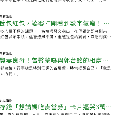
相關規範準用「民法」收養的規定，讓同志家
00 家庭婚姻
節包紅包，婆婆打開看到數字氣瘋！ 網
許多人摸不透的課題，一名媳婦發文指出，在母親節即將到來
意「長輩長命百歲」
包紅包以示孝順，儘管媳婦不滿，但還是包給婆婆，沒想到婆婆
到裡面金額氣瘋了。
09 家庭婚姻
賢妻良母！曾馨瑩曝與郭台銘的相處之
」郭台銘，行事總是特別低調的曾馨瑩，時常提醒自己，「我是
驗
原來的我。」
41 家庭婚姻
存錢「想請媽吃麥當勞」卡片逼哭3萬
)是一年一度的母親節，本是一家團圓的溫馨日子，律師呂秋遠卻透