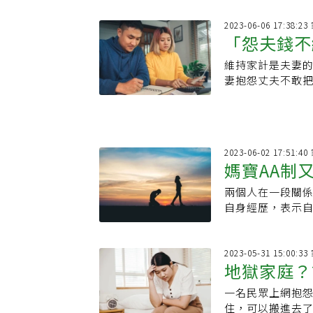
2023-06-06 17:38:
「怨夫錢不
維持家計是夫妻
辛酸事打臉
妻抱怨丈夫不敢
們一面倒「再教育
2023-06-02 17:51:
媽寶AA制
兩個人在一段關係
歸女1句話
自身經歷，表示
碗...
2023-05-31 15:00:
地獄家庭？
一名民眾上網抱
倒水、要和
住，可以搬進去