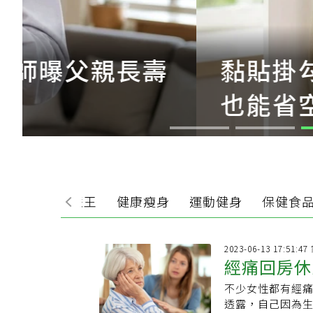
黏貼掛勾別只拿來掛鑰
也能省空間
食
生活智慧王
健康瘦身
運動健身
保健食
2023-06-13 17:51:
經痛回房休
不少女性都有經
擊！5方法
透露，自己因為