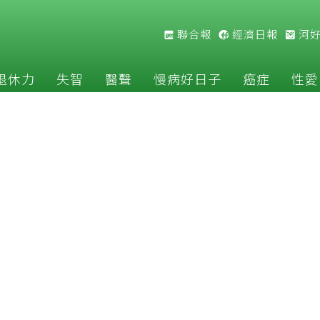
聯合報
經濟日報
河
退休力
失智
醫聲
慢病好日子
癌症
性愛