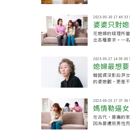
「踏入婆家家門
自己究竟是「僕
2023-05-30 17:40:
婆婆只對媳
花媳婦的錢理所
讚爆！ 5
出各種要求。一
前有意無意地分
2023-05-27 14:59:
媳婦最想要
韓國資深影后尹
就不要見面
的婆媳觀，更是不讓人失望啊！ 韓國資
（Minari）橫
2023-05-25 17:37:
媽情勒逼女
在古代，普遍的
逃，不然你
因為要遷就男性而
念，卻還是有些