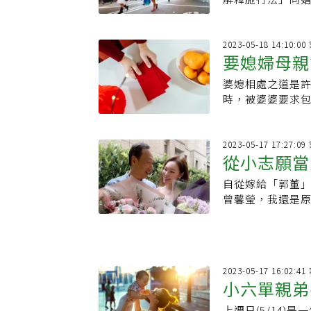
收養他方子女，
2023-05-18 14:10:
要媳婦母親
婆媳相處之道是
友：金額寓
時，被婆婆要求
打開紅包時，看
2023-05-17 17:27:
從小志願當
自從嫁給「郭董
道與育兒經
曾馨瑩，我還是
2023-05-17 16:02:
小六單親弟
上週日(5/14