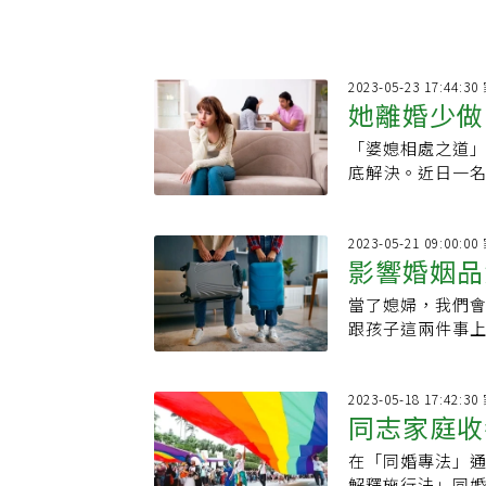
2023-05-23 17:44:
她離婚少做
「婆媳相處之道
人：千萬別
底解決。近日一名
因」，三不五時
2023-05-21 09:00:
影響婚姻品
當了媳婦，我們
另一半有共
跟孩子這兩件事
品質，也會干擾到
2023-05-18 17:42:
同志家庭收
在「同婚專法」通
網友直指「
解釋施行法」同