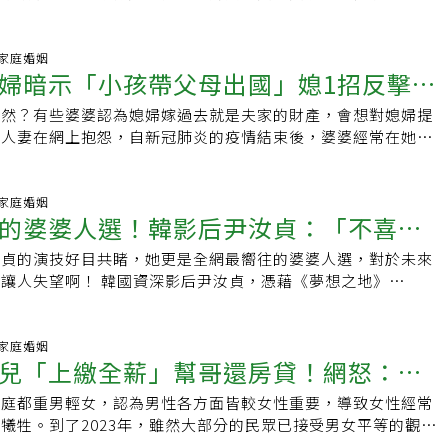
就要和母親當成陌生人」，連男友也不能夠體諒她，讓她不知道
人還是保母？」因而痛徹心扉。
33 家庭婚姻
婦暗示「小孩帶父母出國」媳1招反擊被
當然？有些婆婆認為媳婦嫁過去就是夫家的財產，會想對媳婦提
方法解決婆媳問題
名人妻在網上抱怨，自新冠肺炎的疫情結束後，婆婆經常在她面
享「誰誰誰家小孩請父母出去玩」，機伶的她立馬會
00 家庭婚姻
的婆婆人選！韓影后尹汝貞：「不喜歡
汝貞的演技好目共睹，她更是全網最嚮往的婆婆人選，對於未來
，我幹嘛要製造婆媳問題」
深影后尹汝貞，憑藉《夢想之地》
掃全球各大獎項，更在2021奧斯卡金像獎
36 家庭婚姻
兒「上繳全薪」幫哥還房貸！網怒：快
家庭都重男輕女，認為男性各方面皆較女性重要，導致女性經常
會被吸血一輩子
犧牲。到了2023年，雖然大部分的民眾已接受男女平等的觀
家庭非常重男輕女。一位女網友在網路上抱怨媽媽