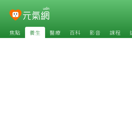
焦點
養生
醫療
百科
影音
課程