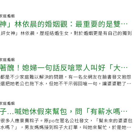
好裝的」，讓她超傻眼，不過沒過幾天也找到機會反擊，讓網友
！」
00 家庭婚姻
神」林依晨的婚姻觀：最重要的是雙方
負評女神」林依晨，歷經結婚生女，對於婚姻更是有自己的獨到
著想、希望對方快樂
00 家庭婚姻
著醜！媳婦一句話反嗆眾人叫好「大快
來都是不少家庭難以解決的問題，有一名女網友在臉書發文抱怨
方法解決婆媳問題
，還把她老公也拖下水，但她不干示弱回嗆一句，讓婆婆聽了當
直呼「以前我是傻媳婦，現在我知道怎麼反擊了」。
19 家庭婚姻
子...喊她休假來幫包，問「有薪水嗎」
很多人應景賣粽子。原po在匿名公社發文，「幫未來的婆婆包
網勸分：這一家門不能進
薪水嗎？」，男友媽媽接到粽子大訂單，叫她來幫忙，於是她整
子，回家前她問「這兩天有薪水嗎？」結果惹怒準婆婆。