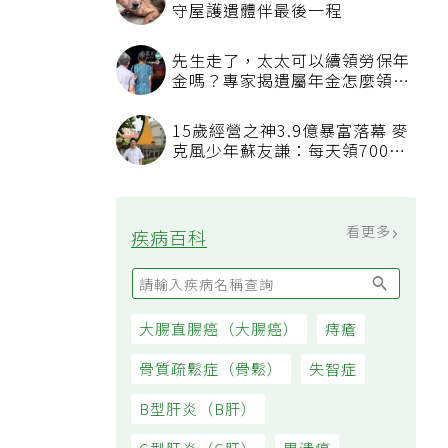
守屋護遺體伴最後一程
先生走了，太太可以續領勞保年
金嗎？專家揭遺屬年金怎麼領，
看順位還要看資格
15歲經營之神3.9億暴富落幕 麥
克風少年蘇友謙：每天領700元
過日子
看更多
疾病百科
大腸直腸癌（大腸癌）
痔瘡
骨質疏鬆症（骨鬆）
失智症
B型肝炎（B肝）