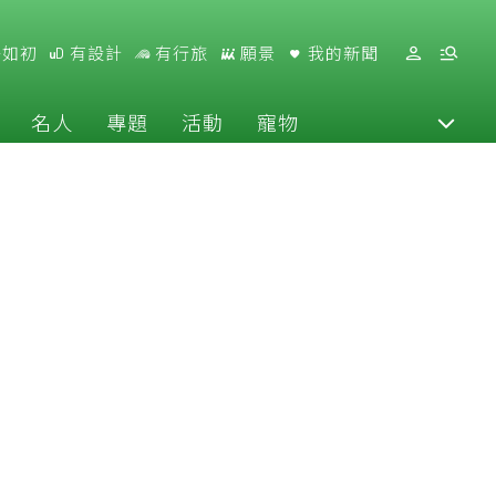
好如初
有設計
有行旅
願景
我的新聞
名人
專題
活動
寵物