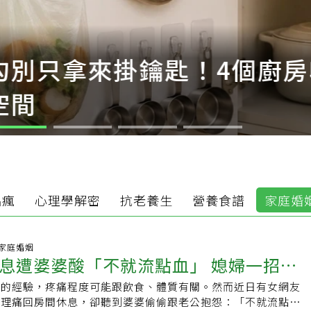
匙！4個廚房收納妙招 不用
品瘋
心理學解密
抗老養生
營養食譜
家庭婚
47 家庭婚姻
息遭婆婆酸「不就流點血」 媳婦一招反
痛的經驗，疼痛程度可能跟飲食、體質有關。然而近日有女網友
解決婆媳問題
生理痛回房間休息，卻聽到婆婆偷偷跟老公抱怨：「不就流點