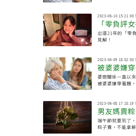
血，有什麼好痛
們直呼「太帥了
2023-06-10 15:21:
「零負評女
出道21年的「零
願意為彼此
見解！
2023-06-09 18:02:
被婆婆嫌穿
婆媳關係一直以
人心」 6
被婆婆嫌穿著醜
場臉色大變，她
2023-06-08 17:18:
男友媽賣粽
端午節就要到了，
被罵白目！
粽子賣，不能拿
個周末都在包粽