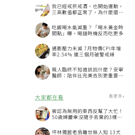
我已經戒菸戒酒，也開始運動，
三高數值都正常了，為什麼還不
能停藥？
吃飯喝水能減重？「喝水黃金時
間點」曝，喝錯時機反而吃更多
通膨壓力未減 7月物價CPI年增
率2.54% 連三個月破警戒線
親人臨終不知道該說什麼？安寧
醫師：陪伴比完美告別更重要，
4句話值得及早說出口
看更多
大家都在看
被認為無用的東西反幫了大忙！
50歲婦慶幸沒隨手丟棄的3樣物
品
坪林獨居老翁離世無人知 13犬