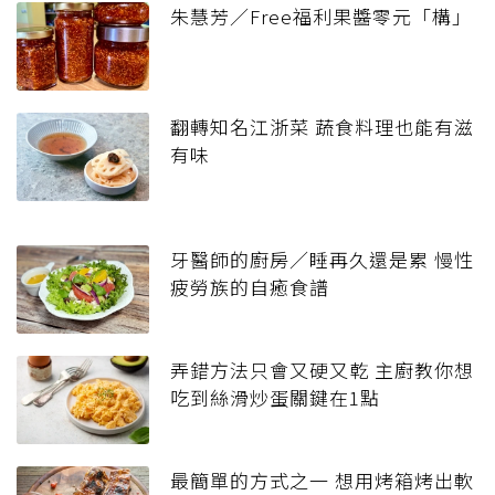
朱慧芳／Free福利果醬零元「構」
翻轉知名江浙菜 蔬食料理也能有滋
有味
牙醫師的廚房／睡再久還是累 慢性
疲勞族的自癒食譜
弄錯方法只會又硬又乾 主廚教你想
吃到絲滑炒蛋關鍵在1點
最簡單的方式之一 想用烤箱烤出軟