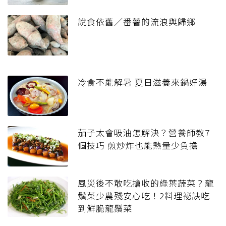
說食依舊／番薯的流浪與歸鄉
冷食不能解暑 夏日滋養來鍋好湯
茄子太會吸油怎解決？營養師教7
個技巧 煎炒炸也能熱量少負擔
風災後不敢吃搶收的綠葉蔬菜？龍
鬚菜少農殘安心吃！2料理祕訣吃
到鮮脆龍鬚菜