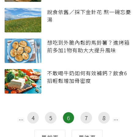
說食依舊／採下金針花 熬一碗忘憂
湯
想吃到外脆內鬆的馬鈴薯？進烤箱
前多加1物有助大大提升風味
不敢喝牛奶如何有效補鈣？飲食6
招輕鬆增加骨密度
4
5
6
7
8