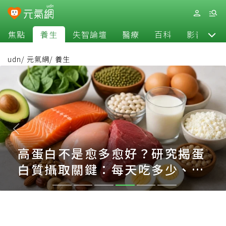
焦點
養生
失智論壇
醫療
百科
影音
udn
/
元氣網
/
養生
高蛋白不是愈多愈好？研究揭蛋
白質攝取關鍵：每天吃多少、哪
些人該多補一次看懂