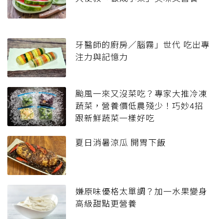
牙醫師的廚房／腦霧」世代 吃出專
注力與記憶力
颱風一來又沒菜吃？專家大推冷凍
蔬菜，營養價低農殘少！巧妙4招
跟新鮮蔬菜一樣好吃
夏日消暑涼瓜 開胃下飯
嫌原味優格太單調？加一水果變身
高級甜點更營養