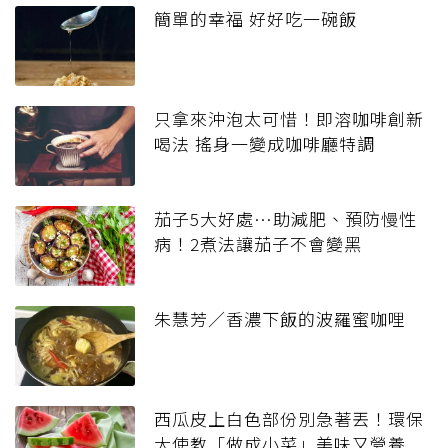
簡單的幸福 好好吃一碗飯
只拿來沖泡太可惜！即溶咖啡創新
喝法 搖身一變成咖啡廳特調
茄子5大好處…助減肥、預防慢性
病！2煮法讓茄子不會變黑
朱慧芳／香濃下飯的波羅蜜咖哩
西瓜皮上白色部份別急著丟！環保
大使教「做成小菜」美味又營養