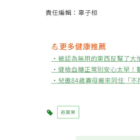
責任編輯：辜子桓
💪更多健康推薦
‧被認為無用的東西反幫了大
‧健檢血糖正常別安心太早！
‧兒邀84歲寡母搬來同住「
奇異果