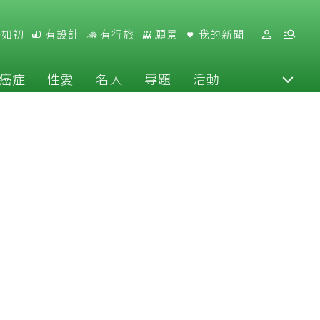
好如初
有設計
有行旅
願景
我的新聞
癌症
性愛
名人
專題
活動