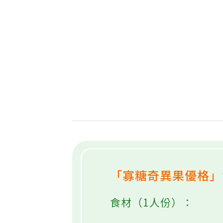
「寡糖奇異果優格
食材（1人份）：