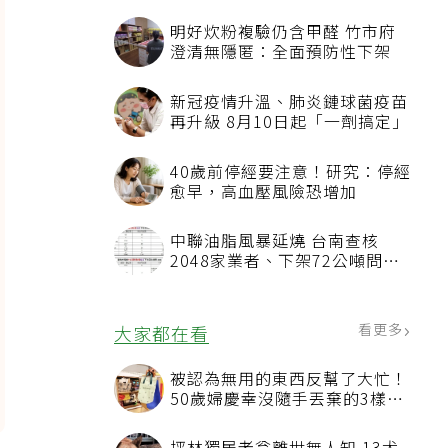
明好炊粉複驗仍含甲醛 竹市府
澄清無隱匿：全面預防性下架
新冠疫情升溫、肺炎鏈球菌疫苗
再升級 8月10日起「一劑搞定」
40歲前停經要注意！研究：停經
愈早，高血壓風險恐增加
中聯油脂風暴延燒 台南查核
2048家業者、下架72公噸問題
油品
看更多
大家都在看
被認為無用的東西反幫了大忙！
50歲婦慶幸沒隨手丟棄的3樣物
品