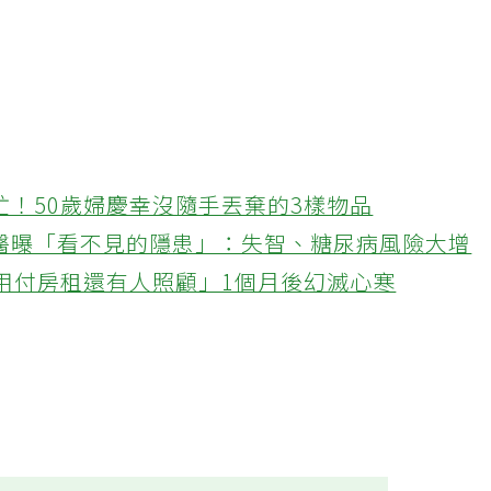
忙！50歲婦慶幸沒隨手丟棄的3樣物品
醫曝「看不見的隱患」：失智、糖尿病風險大增
不用付房租還有人照顧」1個月後幻滅心寒