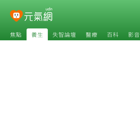
焦點
養生
失智論壇
醫療
百科
影音