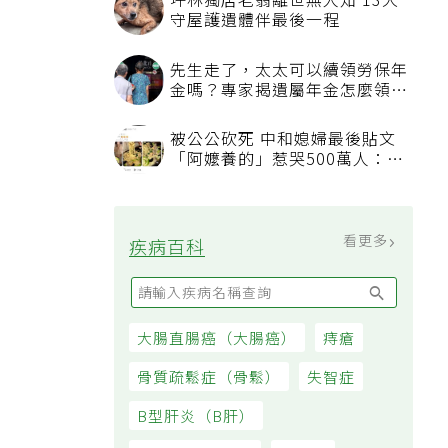
坪林獨居老翁離世無人知 13犬
守屋護遺體伴最後一程
先生走了，太太可以續領勞保年
金嗎？專家揭遺屬年金怎麼領，
看順位還要看資格
被公公砍死 中和媳婦最後貼文
「阿嬤養的」惹哭500萬人：下
輩子要幸福
看更多
疾病百科
大腸直腸癌（大腸癌）
痔瘡
骨質疏鬆症（骨鬆）
失智症
B型肝炎（B肝）