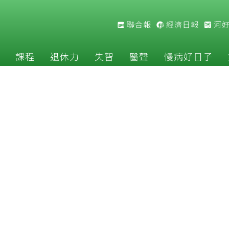
聯合報
經濟日報
河
課程
退休力
失智
醫聲
慢病好日子