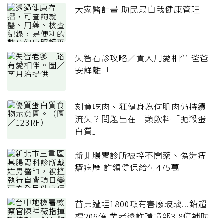
大家醫計畫 助民眾自我健康管理
失智看診攻略／貴人用愛相伴 爸爸
安詳離世
刻意吃肉、狂健身為何肌肉仍持續
流失？問題出在一類飲料「扼殺蛋
白質」
新北腸胃診所被控不開藥、偽造痔
瘡病歷 詐領健保給付475萬
苗栗遭埋1800噸有害廢玻璃...鉛超
標206倍 業者還詐環境部3.8億補助