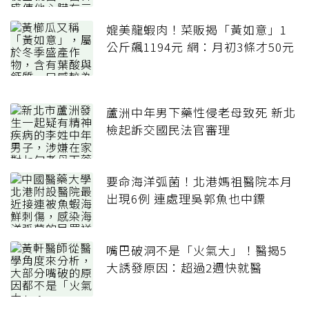
媲美龍蝦肉！菜販揭「黃如意」1
公斤飆1194元 網：月初3條才50元
蘆洲中年男下藥性侵老母致死 新北
檢起訴交國民法官審理
要命海洋弧菌！北港媽祖醫院本月
出現6例 連處理吳郭魚也中鏢
嘴巴破洞不是「火氣大」！醫揭5
大誘發原因：超過2週快就醫