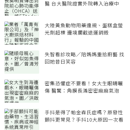
醫 台大醫院證實外院轉入治療中
大陸黃魚動物用藥違規、蛋糕盒螢
光劑超標 邊境攔截退運銷毀
失智看診攻略／陪媽媽重拾廚藝 找
回她昔日笑容
密集恐懼症不要看！女大生眼睛曬
傷 醫驚：角膜長滿密密麻麻氣泡
手抖是得了帕金森氏症嗎？原發性
顫抖更常見？手抖10大原因一次看