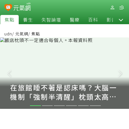
焦點
養生
失智論壇
醫療
百科
影音
udn
/
元氣網
/
焦點
在旅館睡不著是認床嗎？大腦一
機制「強制半清醒」枕頭太高怎
麼解