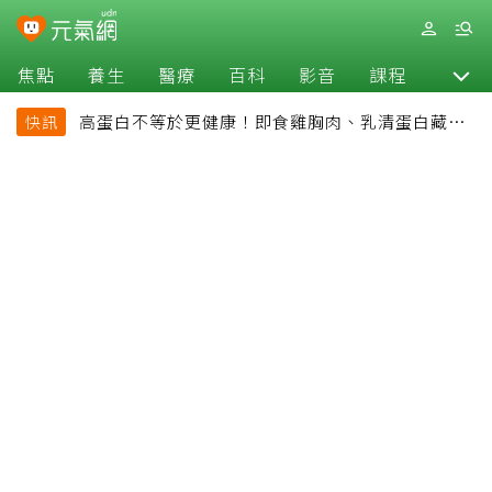
焦點
養生
醫療
百科
影音
課程
退休
高蛋白不等於更健康！即食雞胸肉、乳清蛋白藏陷
快訊
阱 醫提醒「這類人」尤其要小心