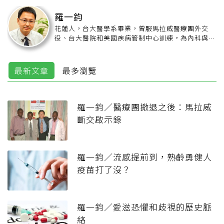
羅一鈞
花蓮人，台大醫學系畢業，曾服馬拉威醫療團外交
役、台大醫院和美國疾病管制中心訓練，為內科與感
染科專科醫師，現任疾病管制署副署長、台大醫院內
科兼任主治醫師、台大醫學院內科兼任講師，著有
《心之谷：羅一鈞醫生給愛滋感染者和感染者親友的
最新文章
最多瀏覽
溫暖叮嚀》
羅一鈞／醫療團撤退之後：馬拉威
斷交啟示錄
羅一鈞／流感提前到，熟齡勇健人
疫苗打了沒？
羅一鈞／愛滋恐懼和歧視的歷史脈
絡