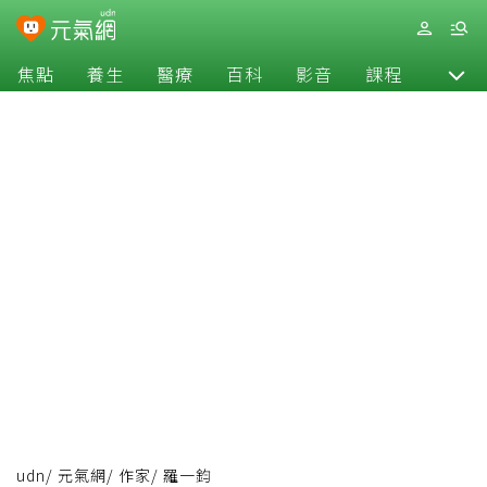
焦點
養生
醫療
百科
影音
課程
退休
udn
/
元氣網
/
作家
/
羅一鈞