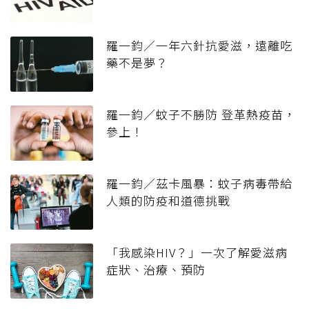
羅一鈞／一年六針抗愛滋，遠離吃
藥不是夢？
羅一鈞／蚊子不勝防 登革熱疫苗，
參上！
羅一鈞／茲卡風暴：蚊子病毒帶給
人類的防疫和道德挑戰
「我感染HIV？」一次了解愛滋病
症狀、治療、預防