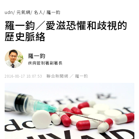
udn
/
元氣網
/
名人
/
羅一鈞
羅一鈞／愛滋恐懼和歧視的
歷史脈絡
羅一鈞
疾病管制署副署長
聯合新聞網 ／ 羅一鈞
2016-08-17 18:07:53