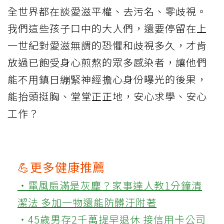
全世界都在談愛滋平權、去污名、零歧視。
我們這些孩子口中的大人們，還要停留在上
一世紀對愛滋無謂的恐懼和歧視多久，才肯
放過已飽受身心煎熬的眾多感染者，讓他們
能不用鎮日繃緊神經擔心身份曝光的後果，
能抬頭挺胸、堂堂正正地，安心求學、安心
工作？
💪更多健康推薦
‧電風扇滿是灰塵？家事達人教1分鐘清
潔法 多加一物還能防髒汙附著
‧45歲男存2千萬提早退休 接信用卡公司