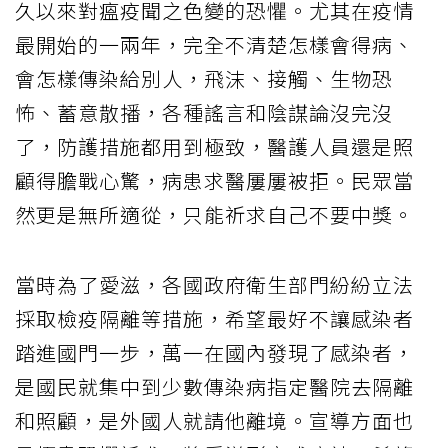
久以來對瘟疫聞之色變的恐懼。尤其在疫情
最開始的一兩年，完全不清楚怎樣會得病、
會怎樣傳染給別人，飛沫、接觸、生物恐
怖、蓄意散播，各種謠言和陰謀論沒完沒
了，防護措施都用到極致，醫護人員還是照
顧得膽戰心驚，病患求醫屢屢被拒。民眾當
然更是無所適從，只能祈求自己不要中獎。
當時為了愛滋，各國政府衛生部門紛紛立法
採取檢疫隔離等措施，希望最好不讓感染者
踏進國門一步，萬一在國內發現了感染者，
是國民就集中到少數傳染病指定醫院去隔離
和照顧，是外國人就請他離境。宣導方面也