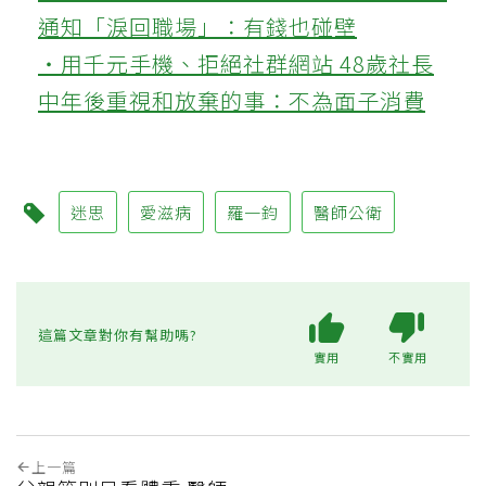
通知「淚回職場」：有錢也碰壁
‧用千元手機、拒絕社群網站 48歲社長
中年後重視和放棄的事：不為面子消費
迷思
愛滋病
羅一鈞
醫師公衛
這篇文章對你有幫助嗎?
實用
不實用
上一篇