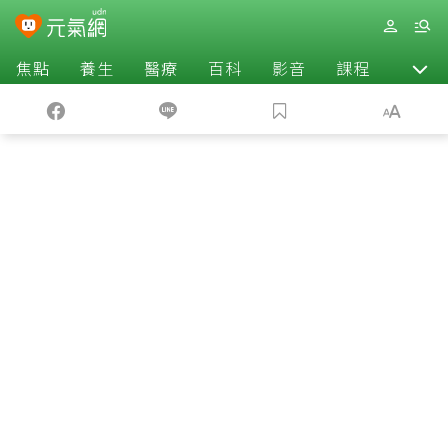
焦點
養生
醫療
百科
影音
課程
退休