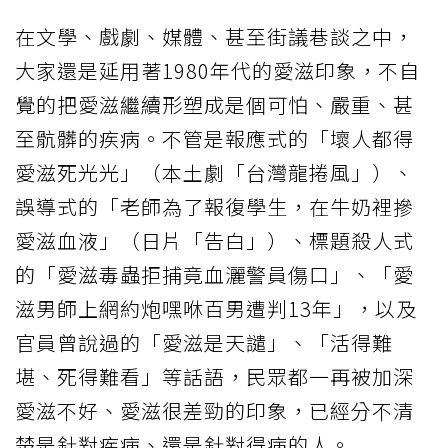
在文學、戲劇、媒體、甚至街議巷談之中，
大家還是延用著1980年代的愛滋印象，不自
覺的把愛滋繼續形塑成是個可怕、嚴重、甚
至骯髒的疾病。不管是報應式的「壞人都得
愛滋死光光」（本土劇「台灣龍捲風」）、
誤導式的「老師為了報復學生，在牛奶裡摻
愛滋血液」（日片「告白」）、標題殺人式
的「愛滋毒蟲拒捕竟血灑警員傷口」、「愛
滋男師上網約炮嘿咻百男遭判13年」，以及
官員曾說過的「愛滋是天譴」、「活得難
堪、死得難看」等話語，民眾都一再被加深
愛滋不好、愛滋很差勁的印象，已經分不清
楚是針對疾病、還是針對得病的人。