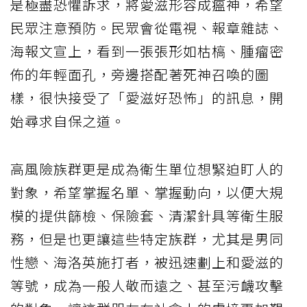
是極盡恐懼訴求，將愛滋形容成瘟神，希望
民眾注意預防。民眾會從電視、報章雜誌、
海報文宣上，看到一張張形如枯槁、腫瘤密
佈的年輕面孔，旁邊搭配著死神召喚的圖
樣，很快接受了「愛滋好恐怖」的訊息，開
始尋求自保之道。
高風險族群更是成為衛生單位想緊迫盯人的
對象，希望掌握名單、掌握動向，以便大規
模的提供篩檢、保險套、清潔針具等衛生服
務，但是也更讓這些特定族群，尤其是男同
性戀、海洛英施打者，被迅速劃上和愛滋的
等號，成為一般人敬而遠之、甚至污衊攻擊