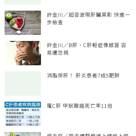
許金川／超音波現肝臟黑影 快進一
步檢查
許金川／B肝、C肝輕症像感冒 容
易遭忽視
消脂保肝！ 肝炎患者7成5肥胖
罹C肝 甲狀腺癌死亡率11倍
楊志良／當天價醫療遇上健保上限