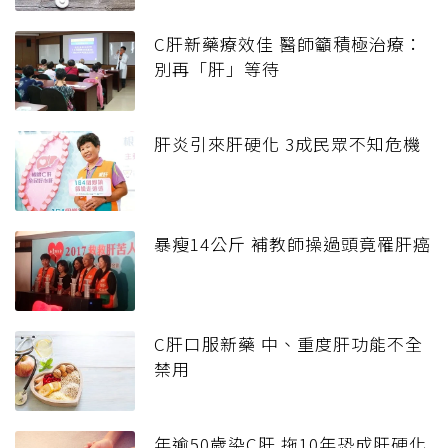
C肝新藥療效佳 醫師籲積極治療：
別再「肝」等待
肝炎引來肝硬化 3成民眾不知危機
暴瘦14公斤 補教師操過頭竟罹肝癌
C肝口服新藥 中、重度肝功能不全
禁用
年逾50歲染C肝 拖10年恐成肝硬化