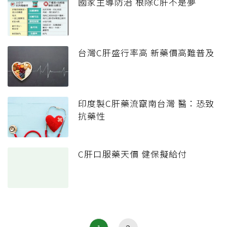
國家主導防治 根除C肝不是夢
台灣C肝盛行率高 新藥價高難普及
印度製C肝藥流竄南台灣 醫：恐致
抗藥性
C肝口服藥天價 健保擬給付