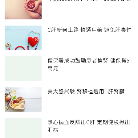
C肝新藥上路 慎選用藥 避免肝毒性
健保署成功鼓勵患者換腎 健保賞5
萬元
美大膽試驗 腎移植選用C肝腎臟
熱心捐血反篩出C肝 定期健檢揪出
肝病