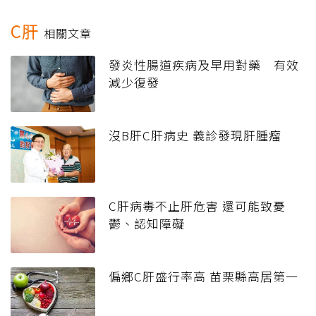
C肝
相關文章
發炎性腸道疾病及早用對藥 有效
減少復發
沒B肝C肝病史 義診發現肝腫瘤
C肝病毒不止肝危害 還可能致憂
鬱、認知障礙
偏鄉C肝盛行率高 苗栗縣高居第一