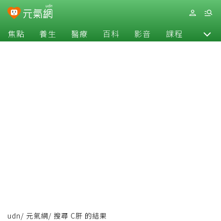
焦點
養生
醫療
百科
影音
課程
退休
udn
/
元氣網
/
搜尋 C肝 的結果