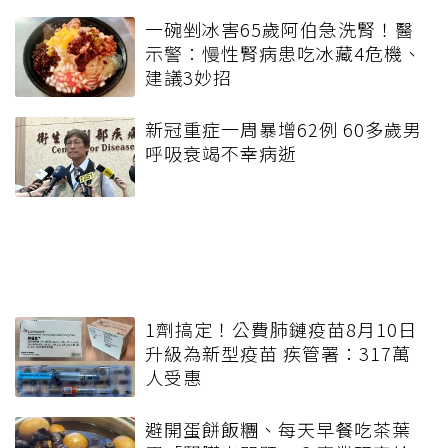
一碗剉冰害65歲阿伯急洗腎！醫
示警：慢性腎病患吃冰藏4危機、
建議3妙招
新冠重症一周暴增62例 60多歲男
呼吸衰竭不幸病逝
1劑搞定！公費肺鏈疫苗8月10日
升級為新型疫苗 疾管署：317萬
人受惠
避開蛋餅飯糰、每天早餐吃茶葉