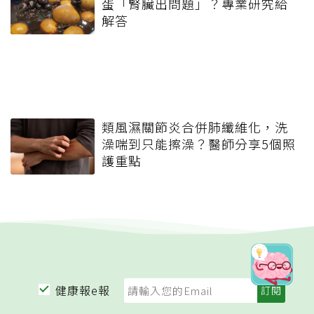
蛋「腎臟出問題」？專業研究給
解答
類風濕關節炎合併肺纖維化，洗
澡喘到只能擦澡？醫師分享5個照
護重點
健康報e報