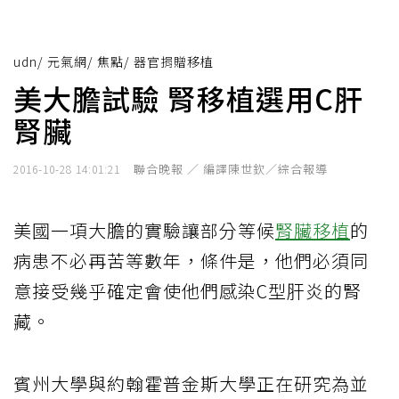
udn
/
元氣網
/
焦點
/
器官捐贈移植
美大膽試驗 腎移植選用C肝
腎臟
聯合晚報 ／ 編譯陳世欽／綜合報導
2016-10-28 14:01:21
美國一項大膽的實驗讓部分等候
腎臟移植
的
病患不必再苦等數年，條件是，他們必須同
意接受幾乎確定會使他們感染C型肝炎的腎
藏。
賓州大學與約翰霍普金斯大學正在研究為並