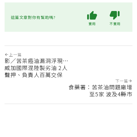
這篇文章對你有幫助嗎?
實用
不實用
上一篇
影／苦茶癌油漏洞浮現…
威加國際混陸製劣油 2人
聲押、負責人百萬交保
下一篇
食藥署：苦茶油問題廠增
至5家 波及4縣市