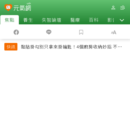
焦點
養生
失智論壇
醫療
百科
影音
黏貼掛勾別只拿來掛鑰匙！4個廚房收納妙招 不用
快訊
鑽牆也能省空間