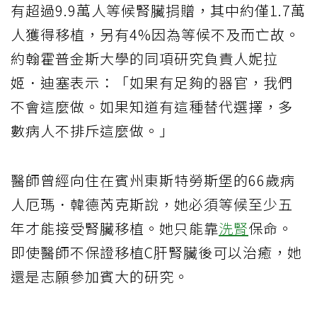
有超過9.9萬人等候腎臟捐贈，其中約僅1.7萬
人獲得移植，另有4%因為等候不及而亡故。
約翰霍普金斯大學的同項研究負責人妮拉
姬．迪塞表示：「如果有足夠的器官，我們
不會這麼做。如果知道有這種替代選擇，多
數病人不排斥這麼做。」
醫師曾經向住在賓州東斯特勞斯堡的66歲病
人厄瑪．韓德芮克斯說，她必須等候至少五
年才能接受腎臟移植。她只能靠
洗腎
保命。
即使醫師不保證移植C肝腎臟後可以治癒，她
還是志願參加賓大的研究。