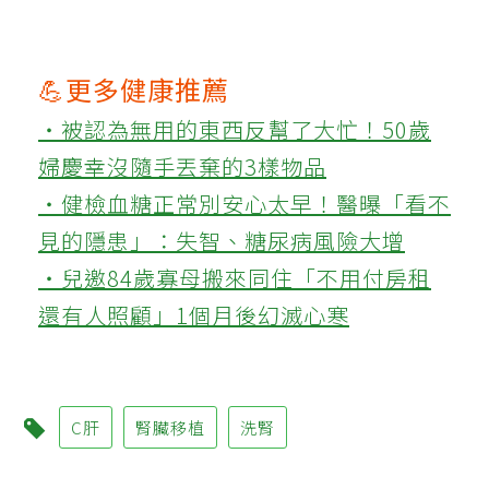
💪更多健康推薦
‧被認為無用的東西反幫了大忙！50歲
婦慶幸沒隨手丟棄的3樣物品
‧健檢血糖正常別安心太早！醫曝「看不
見的隱患」：失智、糖尿病風險大增
‧兒邀84歲寡母搬來同住「不用付房租
還有人照顧」1個月後幻滅心寒
C肝
腎臟移植
洗腎