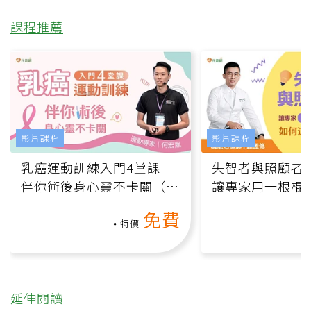
課程推薦
影片課程
影片課程
乳癌運動訓練入門4堂課 -
失智者與照顧者
伴你術後身心靈不卡關（線
讓專家用一根棍
上影音課）
何逆轉退化大腦
免費
課）
特價
延伸閱讀