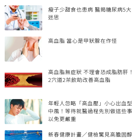
瘦子少甜食也患病 醫揭糖尿病5大
迷思
高血脂 當心是甲狀腺在作怪
高血脂無症狀 不理會恐成脂肪肝！
2穴道2茶飲助改善高血脂
年輕人忽略「高血壓」小心出血型
中風！等待就醫過程先別做這些事
以免更嚴重
新春健康計畫／健檢驚見高膽固醇