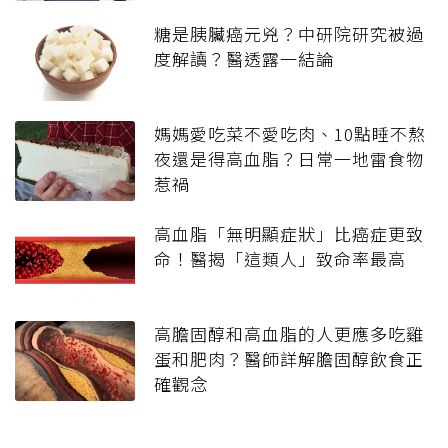
糖是胰臟癌元兇？中研院研究被過
度解讀？醫透露一結論
媽媽愛吃菜不愛吃肉、10點睡不熬
夜還是得高血脂？日常一地雷食物
惹禍
高血脂「無明顯症狀」比癌症更致
命！醫揭「這類人」致命率最高
高膽固醇和高血脂的人更應多吃雞
蛋和肥肉？醫師詳解膽固醇飲食正
確觀念