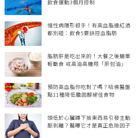
飲食運動3個月控制
慢性病隱形殺手！有高血脂連紅酒
都別碰：飲食5要訣控血脂肪
脂肪肝是吃出來的！大餐之後簡單
輕斷食 戒高油高糖甩「肝包油」
預防高血脂你吃對了嗎？哈佛醫盤
點11種降低膽固醇絕佳食物
頭低於心臟蹲下撿東西易引發主動
脈剝離？醫曝它才是真正危險因子