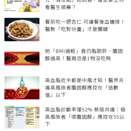
看醫生領藥？
餐前吃一把杏仁 可讓餐後血糖降！
醫教「吃對份量」才是關鍵
她「BMI過輕」竟仍脂肪肝、膽固
醇過高！醫揭恐是1物沒吃夠
高血脂近半都是中風才知！醫界共
識高風險者膽固醇應控在「這數
值」以下
高血脂診斷率僅52% 新版共識：極
高風險者「壞膽固醇」應控在55以
下