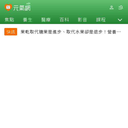
焦點
養生
醫療
百科
影音
課程
退休
果乾取代糖果是進步、取代水果卻是退步！營養師
快訊
揭果乾堅果常見健康陷阱