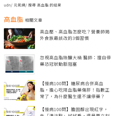
udn
/
元氣網
/
搜尋 高血脂 的結果
高血脂
相關文章
高血壓、高血脂怎麼吃？營養師揭
外食族最該改的3個習慣
忽視高血脂險釀大禍 醫師：擅自停
藥恐冠狀動脈阻塞
【慢病100問】糖尿病合併高血
脂，擔心吃降血脂藥傷肝！指數正
常了，為什麼醫生還不讓停藥？
【慢病100問】膽固醇出現紅字，
先「清淡點」試試看，還是要立刻