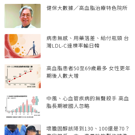
健保大數據／高血脂治療特色院所
病患無感、用藥落差、給付瓶頸 台
灣LDL-C達標率輸日韓
高血脂患者50至69歲最多 女性更年
期後人數大增
中風、心血管疾病的無聲殺手 高血
脂長期被國人忽略
壞膽固醇該降到130、100還是70？