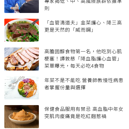
專家揭低、中、高風險族群依據準
則
「血管清道夫」韭菜護心、降三高
更是天然的「威而鋼」
高膽固醇食物第一名，他吃到心肌
梗塞！譚敦慈「降血脂護心血管」
菜單曝光，每天必吃4食物
年菜不是不能吃 營養師教慢性病患
者掌握份量與選擇
保健食品服用有禁忌 高血脂中年女
突肌肉痠痛竟是吃紅麴惹禍