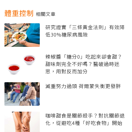
體重控制
相關文章
研究證實「三條黃金法則」有效降
低30%糖尿病風險
辣椒醬「糖分0」吃起來卻會甜？
甜味劑完全不好嗎？醫破過時迷
思，用對反而加分
減重努力過頭 荷爾蒙失衡更發胖
咖啡甜食是關節殺手？對抗關節退
化，從避吃4種「好吃食物」開始