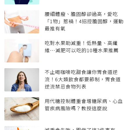
腰細體瘦、膽固醇卻過高，愛吃
「1物」惹禍！4招控膽固醇，運動
最推有氧
吃對水果助減重！低熱量、高纖
維…減肥可以吃的10種水果推薦
不止喝咖啡吃甜食讓你胃食道逆
流！6大類飲食都要節制，胃食道
逆流禁忌食物列表
用代糖控制體重會增糖尿病、心血
管疾病風險嗎？教授這麼說
減重會失敗，跟做了這3件事有