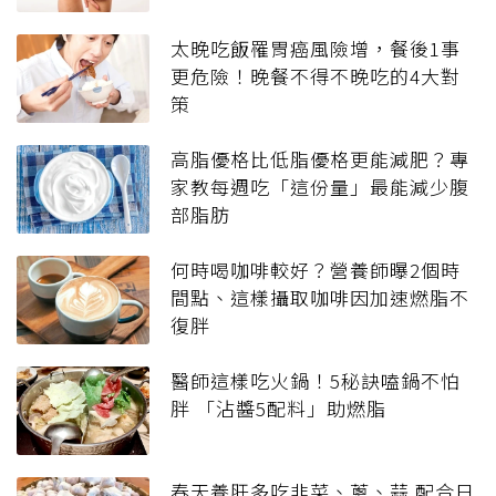
太晚吃飯罹胃癌風險增，餐後1事
更危險！晚餐不得不晚吃的4大對
策
高脂優格比低脂優格更能減肥？專
家教每週吃「這份量」最能減少腹
部脂肪
何時喝咖啡較好？營養師曝2個時
間點、這樣攝取咖啡因加速燃脂不
復胖
醫師這樣吃火鍋！5秘訣嗑鍋不怕
胖 「沾醬5配料」助燃脂
春天養肝多吃韭菜、蔥、蒜 配合日