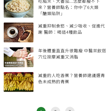
吃糙米、大番茄...怎麼都瘦不下
來？營養師點名：你中了6大類
「醣類陷阱」
減重抑制食慾、減少吸收、促進代
謝 醫師：喝這4種飲品
年後體重直直升很難瘦 中醫茶飲搭
穴位按摩減重又消脂
減重的人吃香蕉？營養師建議選青
色未成熟的青蕉