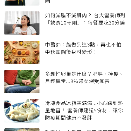
圍
如何減脂不減肌肉？ 台大營養師列
「飲食10守則」：每餐要吃30分鐘
中醫師：能做到這3點，再也不怕
中秋團圓後身材變形！
多囊性卵巢是什麼？肥胖、掉髮、
月經異常...8%婦女深受其害
冷凍食品冰箱塞滿滿...小心踩到熱
量地雷！ 營養師建議5食材，讓你
防疫期間健康不發胖