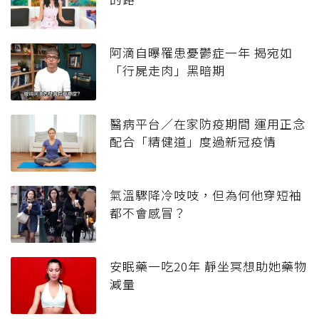
阿滴自曝罹患憂鬱症一年 揭宛如
「行屍走肉」黑暗期
醫病平台／在家防疫期間 運用正念
配合「精健道」度過新冠疫情
氣溫驟降冷吱吱，但為何他穿短袖
都不會感冒？
安眠藥一吃20年 靜坐冥想助她藥物
減量