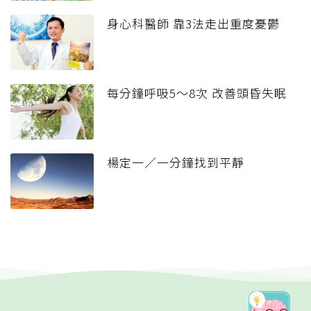
身心科醫師 靠3法走出重度憂鬱
每分鐘呼吸5～8次 改善頭昏失眠
楊定一／一分鐘找到平靜