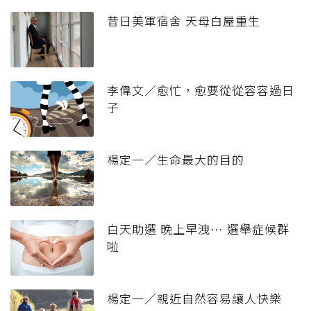
昔日美軍宿舍 天母白屋重生
李偉文／愈忙，愈要從從容容過日
子
楊定一／生命最大的目的
白天助選 晚上早洩… 選舉症候群
啦
楊定一／親近自然容易讓人快樂