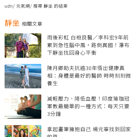
udn
/
元氣網
/
搜尋 靜坐 的結果
靜坐
相關文章
雨後彩虹 白袍良醫／李科宏9年前
累到急性腦中風，路倒異國！瀑布
下靜坐找回身心平衡
陳月卿助夫抗癌30年悟出健康真
相：身體是最好的醫師 時時刻刻微
養生
減輕壓力、降低血壓！印度瑜珈冠
軍教最簡單的一種方式：每天只要
3分鐘
拿起畫筆擁抱自己 楊元寧找到回家
的路