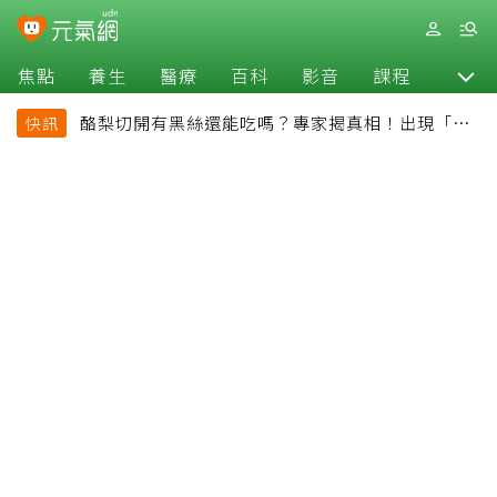
焦點
養生
醫療
百科
影音
課程
退休
酪梨切開有黑絲還能吃嗎？專家揭真相！出現「3情
快訊
況」快丟掉