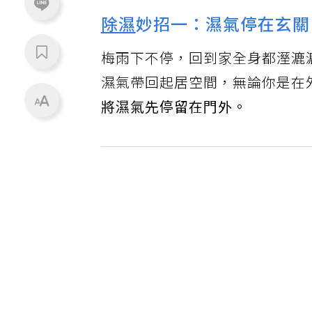
除濕
妙招一：濕氣停在玄關
梅雨下不停，回到家全身都溼漉漉
濕氣帶回起居空間，無論你是在
將濕氣先停留在門外。