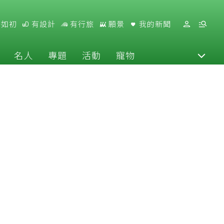
好如初
有設計
有行旅
願景
我的新聞
名人
專題
活動
寵物