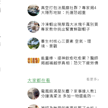
麼
真空打包法風靡社群？專家揭4
面
大隱形地獄：托運恐超重
冷凍蝦出現厚霜大冰塊千萬別買
專家教你挑出緊實鮮甜蝦子
也
養生村核心三要素 空氣、環
循
境、景觀
能量棒、提神飲愈吃愈累？醫師
揭越補越慘真相：恐欠下疲勞債
用
看更多
大家都在看
電風扇滿是灰塵？家事達人教1
分鐘清潔法 多加一物還能防髒
汙附著