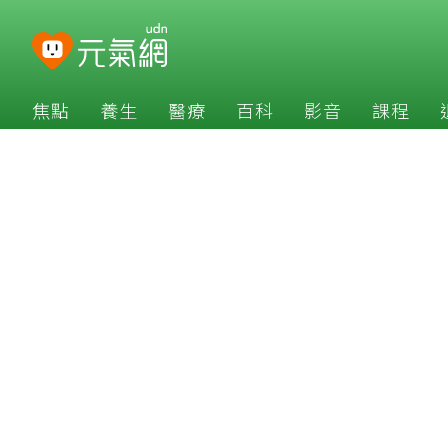
焦點
養生
醫療
百科
影音
課程