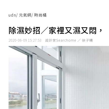
udn
/
元氣網
/
時尚橘
除濕妙招／家裡又濕又悶，
2020-06-09 15:27:53
設計家Searchome ／ 徐子晴