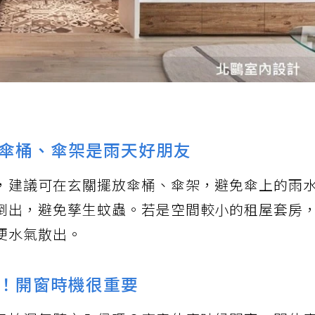
傘桶、傘架是雨天好朋友
，建議可在玄關擺放傘桶、傘架，避免傘上的雨
倒出，避免孳生蚊蟲。若是空間較小的租屋套房
便水氣散出。
！開窗時機很重要