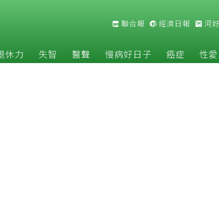
聯合報
經濟日報
河
退休力
失智
醫聲
慢病好日子
癌症
性愛