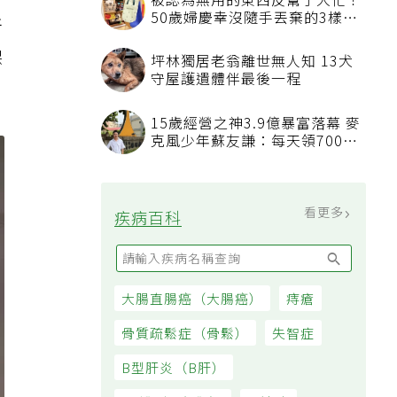
被認為無用的東西反幫了大忙！
50歲婦慶幸沒隨手丟棄的3樣物
所
品
保
坪林獨居老翁離世無人知 13犬
守屋護遺體伴最後一程
15歲經營之神3.9億暴富落幕 麥
克風少年蘇友謙：每天領700元
過日子
看更多
疾病百科
大腸直腸癌（大腸癌）
痔瘡
骨質疏鬆症（骨鬆）
失智症
B型肝炎（B肝）