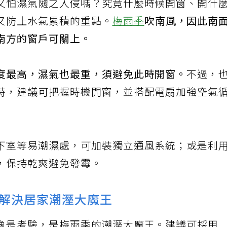
又怕濕氣隨之入侵嗎？究竟什麼時候開窗、開什
又防止水氣累積的重點。
梅雨季
吹南風，因此南
南方的窗戶可關上。
度最高，濕氣也最重，須避免此時開窗。
不過，
時，建議可把握時機開窗，並搭配電扇加強空氣
下室等易潮濕處，可加裝獨立通風系統；或是利
，保持乾爽避免發霉。
解決居家潮溼大魔王