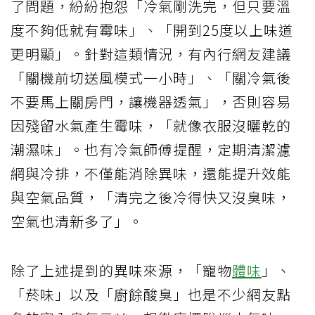
了問題，紛紛抱怨「冷氣剛洗完，但只要溫
度不夠低就有霉味」、「開到25度以上味道
更明顯」。針對這類情況，有內行網友建議
「關機前切送風模式一小時」、「關冷氣後
不要馬上關房門，讓機器透氣」，否則容易
因殘留水氣產生霉味，「就像衣服沒曬乾的
潮濕味」。也有冷氣師傅提醒，定期清潔濾
網與冷排，不僅能消除異味，還能提升效能
與空氣品質，「清完之後冷得快又沒臭味，
空氣也清新多了」。
除了上述提到的異味來源，「寵物
體味
」、
「菸味」以及「廚餘酸臭」也是不少網友點