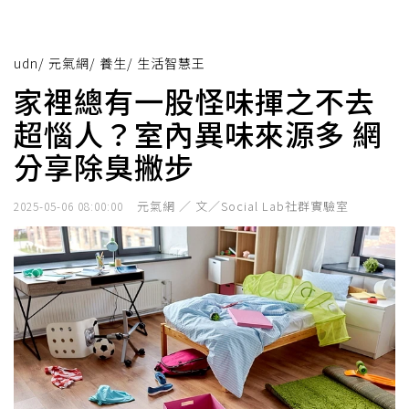
udn
/
元氣網
/
養生
/
生活智慧王
家裡總有一股怪味揮之不去
超惱人？室內異味來源多 網
分享除臭撇步
元氣網 ／ 文／Social Lab社群實驗室
2025-05-06 08:00:00