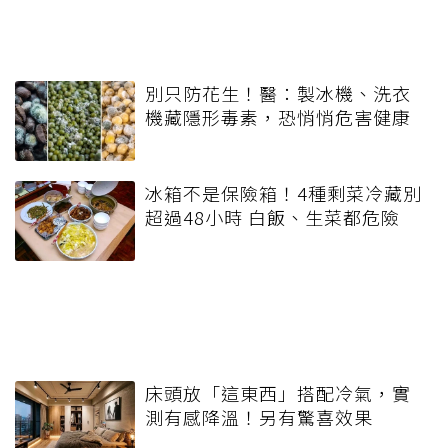
別只防花生！醫：製冰機、洗衣
機藏隱形毒素，恐悄悄危害健康
冰箱不是保險箱！4種剩菜冷藏別
超過48小時 白飯、生菜都危險
床頭放「這東西」搭配冷氣，實
測有感降溫！另有驚喜效果