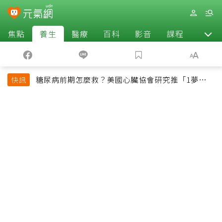
焦點
養生
醫療
百科
影音
課程
退休
糖尿病前期怎麼救？美國心臟協會研究推「1夢幻水
快訊
果組合」 酪梨加它改善血管功能