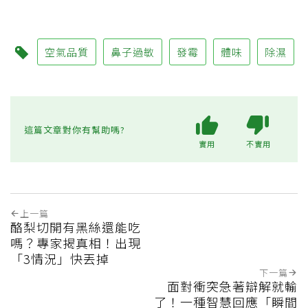
空氣品質
鼻子過敏
發霉
體味
除濕
這篇文章對你有幫助嗎?
實用
不實用
上一篇
酪梨切開有黑絲還能吃
嗎？專家揭真相！出現
「3情況」快丟掉
下一篇
面對衝突急著辯解就輸
了！一種智慧回應「瞬間