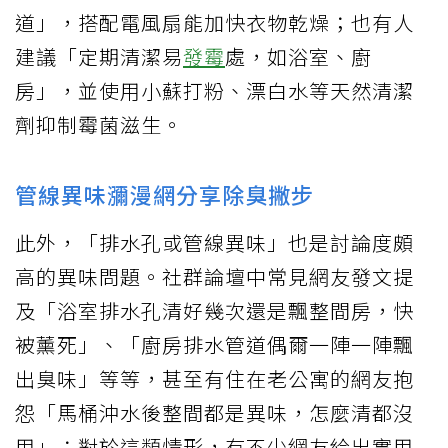
道」，搭配電風扇能加快衣物乾燥；也有人
建議「定期清潔易
發霉
處，如浴室、廚
房」，並使用小蘇打粉、漂白水等天然清潔
劑抑制霉菌滋生。
管線異味瀰漫網分享除臭撇步
此外，「排水孔或管線異味」也是討論度頗
高的異味問題。社群論壇中常見網友發文提
及「浴室排水孔清好幾次還是飄整間房，快
被薰死」、「廚房排水管道偶爾一陣一陣飄
出臭味」等等，甚至有住在老公寓的網友抱
怨「馬桶沖水後整間都是異味，怎麼清都沒
用」；對於這類情形，有不少網友給出實用