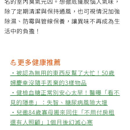
名的室內臭氣元凶。想徹底擺脫惱人氣味，
除了定期清潔與保持通風，也可視情況加強
除濕、防霉與管線保養，讓異味不再成為生
活中的負擔！
💪更多健康推薦
‧被認為無用的東西反幫了大忙！50歲
婦慶幸沒隨手丟棄的3樣物品
‧健檢血糖正常別安心太早！醫曝「看不
見的隱患」：失智、糖尿病風險大增
‧兒邀84歲寡母搬來同住「不用付房租
還有人照顧」1個月後幻滅心寒