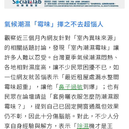
氣候潮濕「霉味」揮之不去超惱人
觀察近三個月內網友針對「室內異味來源」
的相關話題討論，發現「室內潮濕霉味」讓
許多人難以忍受。台灣夏季氣候潮濕悶熱、
各地相對濕度高，讓不少民眾困擾不已，如
一位網友就苦惱表示「最近租屋處漏水整間
霉味超重」，讓他「
鼻子過敏
到爆」；也有
民眾在論壇請益「套房曬衣服怎麼防潮濕跟
霉味？」，提到自己已固定開窗通風但效果
仍不彰，因此十分傷腦筋。對此，不少人分
享自身經驗與解方，表示「
除濕
機才是王