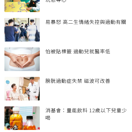
易暴怒 高二生情緒失控與過動有關
怕被貼標籤 過動兒就醫率低
膀胱過動症失禁 磁波可改善
消基會：量能飲料 12歲以下兒童少
喝