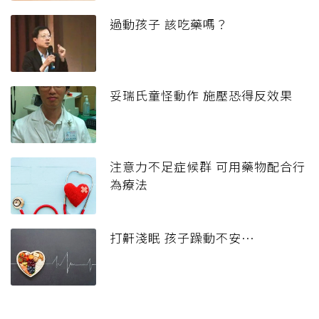
過動孩子 該吃藥嗎？
妥瑞氏童怪動作 施壓恐得反效果
注意力不足症候群 可用藥物配合行
為療法
打鼾淺眠 孩子躁動不安…