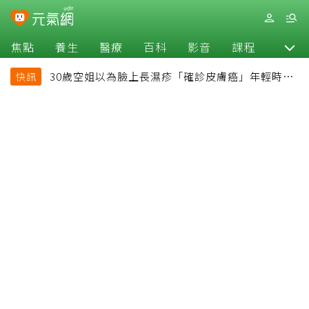
焦點
養生
醫療
百科
影音
課程
退休
30歲空姐以為臉上長濕疹「確診皮膚癌」年輕時一
快訊
習慣釀惡果超後悔