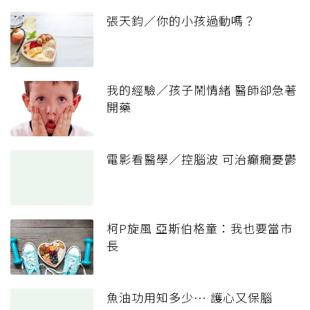
張天鈞／你的小孩過動嗎？
我的經驗／孩子鬧情緒 醫師卻急著
開藥
電影看醫學／控腦波 可治癲癇憂鬱
柯P旋風 亞斯伯格童：我也要當市
長
魚油功用知多少… 護心又保腦