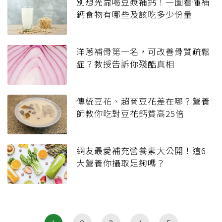
別想光靠喝豆漿補鈣！一圖看懂補
鈣食物有哪些及該吃多少份量
洋蔥補骨第一名，可改善骨質疏鬆
症？教授告訴你殘酷真相
傳統豆花、超商豆花差在哪？營養
師教你吃對豆花鈣質高25倍
網友最愛補充營養素大公開！這6
大營養你攝取足夠嗎？