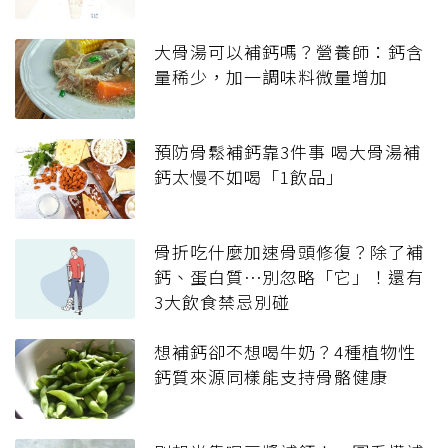
大骨湯可以補鈣嗎？營養師：鈣含
量稀少，加一調味料微量增加
預防骨鬆補鈣靠3件事 喝大骨湯補
鈣太慢不如喝「1飲品」
骨折吃什麼加速骨頭修復？除了補
鈣、蛋白質⋯別忽略「它」！還有
3大飲食禁忌別碰
想補鈣卻不想喝牛奶？4種植物性
鈣質來源同樣能支持骨骼健康