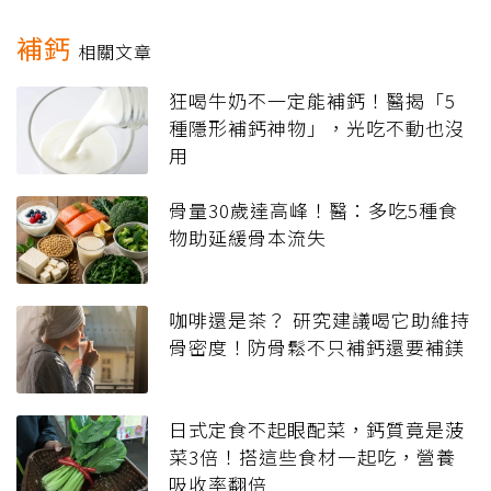
補鈣
相關文章
狂喝牛奶不一定能補鈣！醫揭「5
種隱形補鈣神物」，光吃不動也沒
用
骨量30歲達高峰！醫：多吃5種食
物助延緩骨本流失
咖啡還是茶？ 研究建議喝它助維持
骨密度！防骨鬆不只補鈣還要補鎂
日式定食不起眼配菜，鈣質竟是菠
菜3倍！搭這些食材一起吃，營養
吸收率翻倍