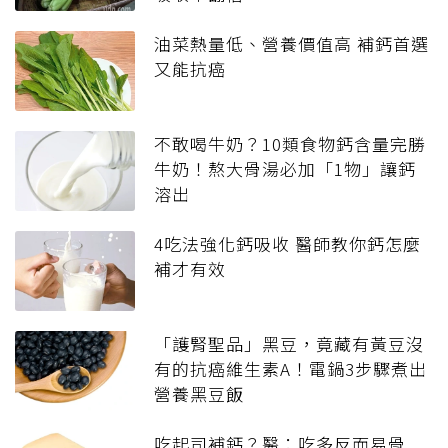
油菜熱量低、營養價值高 補鈣首選
又能抗癌
不敢喝牛奶？10類食物鈣含量完勝
牛奶！熬大骨湯必加「1物」讓鈣
溶出
4吃法強化鈣吸收 醫師教你鈣怎麼
補才有效
「護腎聖品」黑豆，竟藏有黃豆沒
有的抗癌維生素A！電鍋3步驟煮出
營養黑豆飯
吃起司補鈣？醫：吃多反而易骨