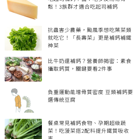
鬆！3族群才適合吃起司補鈣
抗蟲害少農藥，颱風季想吃葉菜類
就吃它！「長壽菜」更是補鈣補鐵
神菜
比牛奶還補鈣？營養師揭密：素食
攝取鈣質，關鍵要看2件事
負重運動能增骨質密度 豆類補鈣要
選傳統豆腐
餐桌常見補鈣食物、孕期超級蔬
菜！吃菠菜搭2配料提升鐵質吸收
率