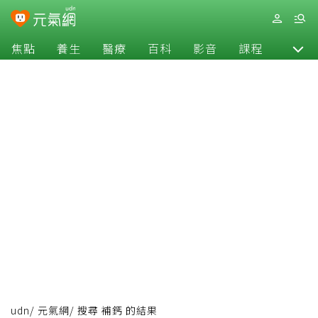
焦點
養生
醫療
百科
影音
課程
退休
udn
/
元氣網
/
搜尋 補鈣 的結果