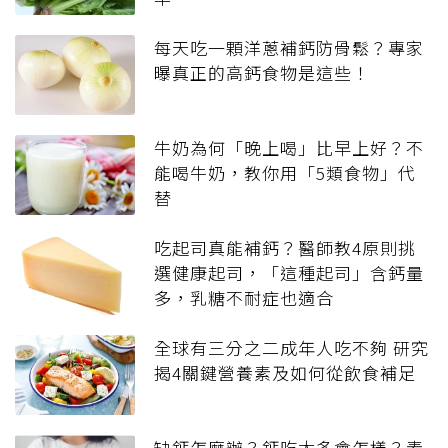
每天吃一顆洋蔥補鈣防骨鬆？專家
曝真正的高鈣食物是這些！
牛奶為何「晚上喝」比早上好？不
能喝牛奶，教你用「5類食物」代
替
吃起司真能補鈣？醫師教4原則挑
選健康起司，「這種起司」含鈣量
多，乳糖不耐症也適合
全球有三分之二成年人吃不夠 研究
揭4關鍵營養素及如何從飲食補足
缺鈣怎麼辦？鈣吃太多會怎樣？素