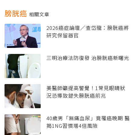
膀胱癌
相關文章
2026癌症論壇／查岱龍：膀胱癌將
研究保留器官
三明治療法防復發 治膀胱癌新曙光
美醫師籲提高警覺！1常見眼睛狀
況恐導致錯失膀胱癌前兆
40歲男「無痛血尿」竟罹癌晚期 醫
揭1NG習慣增4倍風險