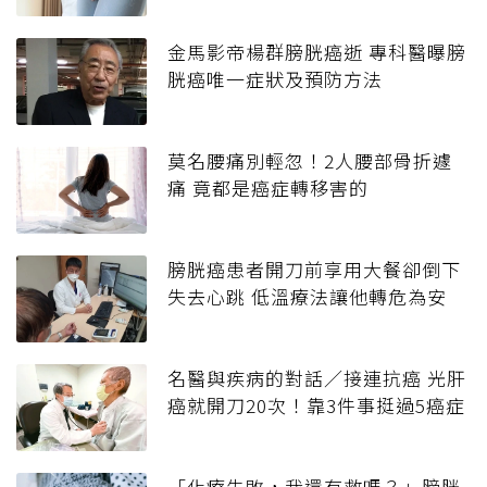
金馬影帝楊群膀胱癌逝 專科醫曝膀
胱癌唯一症狀及預防方法
莫名腰痛別輕忽！2人腰部骨折遽
痛 竟都是癌症轉移害的
膀胱癌患者開刀前享用大餐卻倒下
失去心跳 低溫療法讓他轉危為安
名醫與疾病的對話／接連抗癌 光肝
癌就開刀20次！靠3件事挺過5癌症
「化療失敗，我還有救嗎？」膀胱