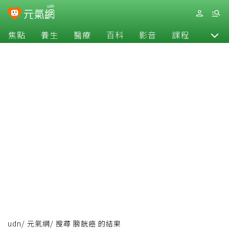
焦點
養生
醫療
百科
影音
課程
退休
udn
/
元氣網
/
搜尋 膀胱癌 的結果