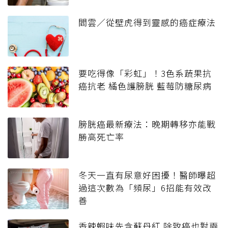
閻雲／從壁虎得到靈感的癌症療法
要吃得像「彩虹」！3色系蔬果抗
癌抗老 橘色護膀胱 藍莓防糖尿病
膀胱癌最新療法：晚期轉移亦能戰
勝高死亡率
冬天一直有尿意好困擾！醫師曝超
過這次數為「頻尿」6招能有效改
善
香辣蝦味先含蘇丹紅 除致癌也對兩