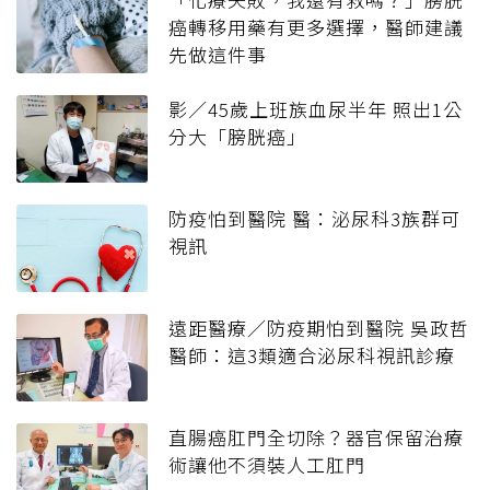
癌轉移用藥有更多選擇，醫師建議
先做這件事
影／45歲上班族血尿半年 照出1公
分大「膀胱癌」
防疫怕到醫院 醫：泌尿科3族群可
視訊
遠距醫療／防疫期怕到醫院 吳政哲
醫師：這3類適合泌尿科視訊診療
直腸癌肛門全切除？器官保留治療
術讓他不須裝人工肛門