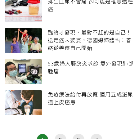
排出血尿不會痛 卻可能是罹患這種
癌
臨終才發現，最對不起的是自己！
送走癌末婆婆，德國媳婦體悟：善
終從善待自己開始
53歲婦人膀胱炎求診 意外發現肺部
腫瘤
免疫療法給付再放寬 適用五成泌尿
道上皮癌患