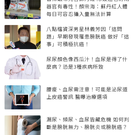
器官有毒性！顏宗海：蘇丹紅人體
每日可容忍攝入量無法計算
八點檔資深男星林義芳因「這問
題」早期發現罹患膀胱癌 做好「這
事」可積極抗癌！
尿尿顏色像西瓜汁！血尿是得了什
麼病？恐是3種疾病所致
腰痠、血尿需注意！可能是泌尿道
上皮癌警訊 醫曝治療選項
漏尿、頻尿、血尿皆藏危機 如何判
斷是膀胱無力、膀胱炎或膀胱癌？