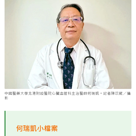
中國醫藥大學北港附設醫院心臟血管科主治醫師何瑞凱。記者陳苡葳／攝
影
何瑞凱小檔案