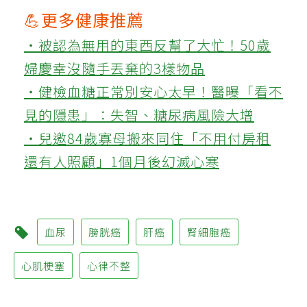
💪更多健康推薦
‧被認為無用的東西反幫了大忙！50歲
婦慶幸沒隨手丟棄的3樣物品
‧健檢血糖正常別安心太早！醫曝「看不
見的隱患」：失智、糖尿病風險大增
‧兒邀84歲寡母搬來同住「不用付房租
還有人照顧」1個月後幻滅心寒
血尿
膀胱癌
肝癌
腎細胞癌
心肌梗塞
心律不整