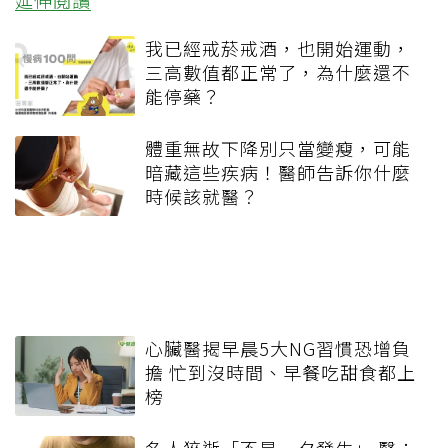
延伸閱讀
我已經戒菸戒酒，也開始運動，
三高數值都正常了，為什麼還不
能停藥？
體重無故下降別只當變瘦，可能
暗藏這些疾病！醫師告訴你什麼
時候該就醫？
心臟醫揭早晨5大NG習慣恐增負
擔 忙到沒時間、早餐吃甜食都上
榜