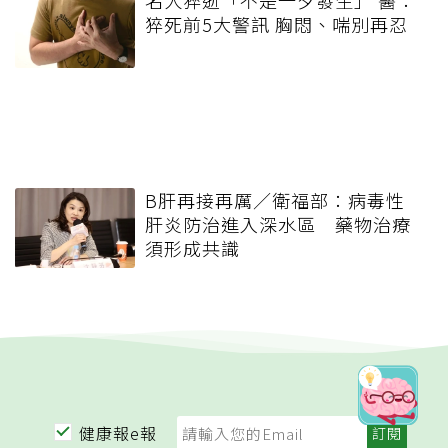
名人猝逝「不是一夕發生」 醫：
猝死前5大警訊 胸悶、喘別再忍
B肝再接再厲／衛福部：病毒性
肝炎防治進入深水區 藥物治療
須形成共識
健康報e報