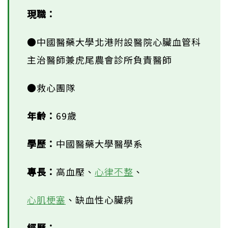
現職：
●中國醫藥大學北港附設醫院心臟血管科
主治醫師兼虎尾農會診所負責醫師
●救心團隊
年齡：
69歲
學歷：
中國醫藥大學醫學系
專長：
高血壓、
心律不整
、
心肌梗塞
、缺血性心臟病
經歷：