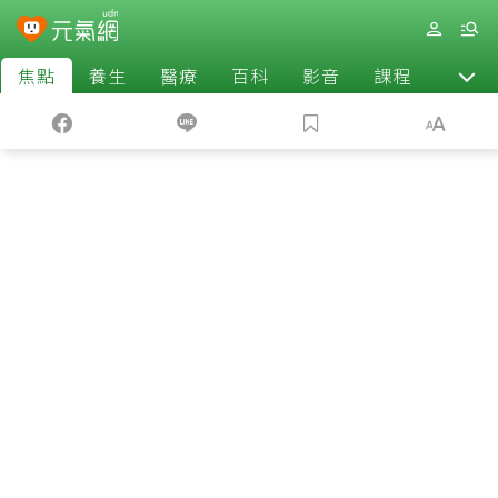
焦點
養生
醫療
百科
影音
課程
退休