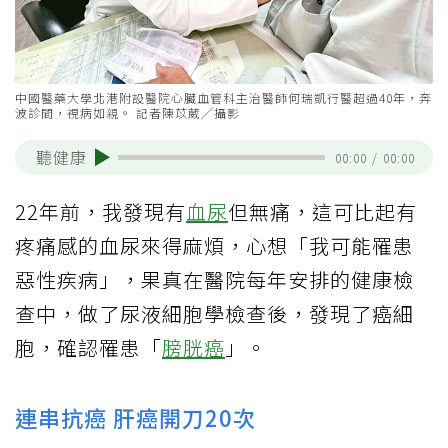
中國醫藥大學北港附設醫院心臟血管科主治醫師何瑞凱行醫超過40年，奔
波診間，視病如親。 記者陳苡葳╱攝影
聽健康
00:00
/
00:00
22年前，我發現有
血尿
但無痛，這可比起有
疼痛感的血尿來得麻煩，心想「我可能罹患
惡性疾病」，果真在醫院每年安排的健康檢
查中，做了尿液細胞學檢查後，發現了癌細
胞，確認罹患「
膀胱癌
」。
連串抗癌 肝癌開刀20次