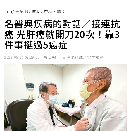
udn
/
元氣網
/
焦點
/
杏林．診間
名醫與疾病的對話／接連抗
癌 光肝癌就開刀20次！靠3
件事挺過5癌症
聯合報 ／ 記者陳苡葳／雲林報導
2022-05-20 09:29:55