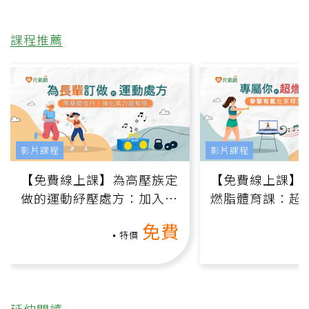
課程推薦
影片課程
影片課程
【免費線上課】為高壓族定
【免費線上課】
做的運動紓壓處方：加入行
燃脂體育課：超
動、增肌、互動元素，0基
氧」高壓族在家
免費
礎也能做！
負擔
特價