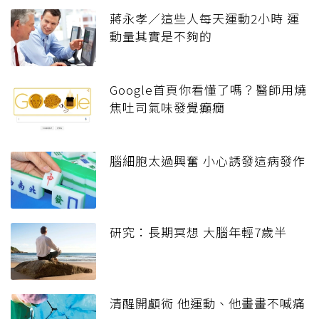
蔣永孝／這些人每天運動2小時 運
動量其實是不夠的
Google首頁你看懂了嗎？醫師用燒
焦吐司氣味發覺癲癇
腦細胞太過興奮 小心誘發這病發作
研究：長期冥想 大腦年輕7歲半
清醒開顱術 他運動、他畫畫不喊痛