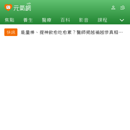
焦點
養生
醫療
百科
影音
課程
退休
能量棒、提神飲愈吃愈累？醫師揭越補越慘真相：
快訊
恐欠下疲勞債