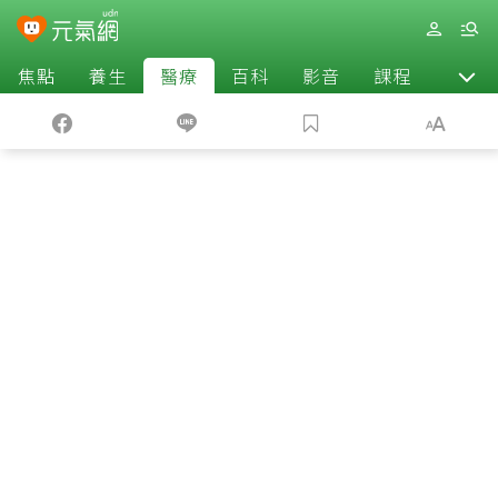
焦點
養生
醫療
百科
影音
課程
退休