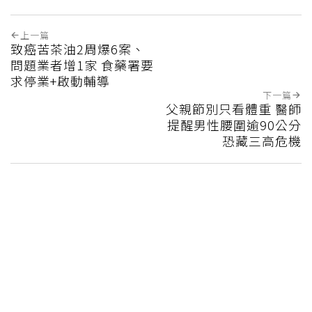
上一篇
致癌苦茶油2周爆6案、
問題業者增1家 食藥署要
求停業+啟動輔導
下一篇
父親節別只看體重 醫師
提醒男性腰圍逾90公分
恐藏三高危機