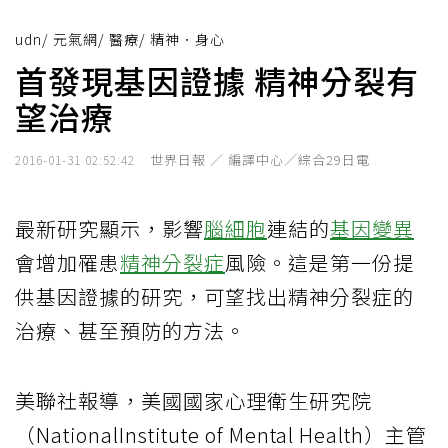
udn
/
元氣網
/
醫療
/
精神．身心
首發現基因證據 精神分裂有
望治療
世界日報 ／ 編譯中心／綜合29日電
2016-01-31 02:52:42
最新研究顯示，影響
腦細胞
連結的
基因變異
會增加罹患
精神分裂症
風險。這是第一份提
供基因證據的研究，可望找出精神分裂症的
治療、甚至預防的方法。
美聯社報導，美國國家心理衛生研究院
（NationalInstitute of Mental Health）主管