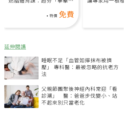
燃脂體育課：超夯「拳擊有
讓專家用一根棍
氧」高壓族在家釋放壓力無
何逆轉退化大腦
免費
負擔
課）
特價
延伸閱讀
睡眠不足「血管如擰抹布被擠
壓」 專科醫：最被忽略的抗老方
法
父親節團聚後神經內科常迎「看
診潮」 醫：爸爸步伐變小、站
不起來別只當老化