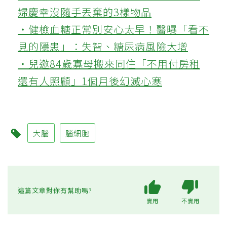
婦慶幸沒隨手丟棄的3樣物品
‧健檢血糖正常別安心太早！醫曝「看不
見的隱患」：失智、糖尿病風險大增
‧兒邀84歲寡母搬來同住「不用付房租
還有人照顧」1個月後幻滅心寒
大腦
腦細胞
這篇文章對你有幫助嗎?
實用
不實用