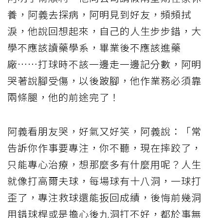
養，阿義去探病，阿明見到好友，頻頻拭
淚，他說回想起來，自己的人生步步錯，大
學不應該讀藥學系，畢業後不應該進藥
廠……打球時不該一邊走一邊記分數，阿明
哭著說腳受傷，以後跛腳，他作業務必須靠
兩條腿，他的前途完了！
阿義看朋友哭，好氣又好笑，阿義說：「常
告訴你作事要專注，你不聽，現在摔跤了，
只能專心治療，想那麼多有什麼用呢？人生
就像打高爾夫球，每場球有十八洞，一球打
歪了，專注救球還能扳回成績，後悔前幾洞
用錯球桿或是擔心後九洞打不好，都於事無