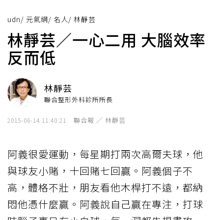
udn
/
元氣網
/
名人
/
林靜芸
林靜芸／一心二用 大腦效率
反而低
林靜芸
聯合整形外科診所所長
聯合報 ／ 林靜芸
2015-06-14 11:40:21
阿義很愛運動，每星期打兩次高爾夫球，他
與球友小賭，十回賭七回贏。阿義個子不
高，體格不壯，朋友看他木桿打不遠，都納
悶他憑什麼贏。阿義說自己贏在專注，打球