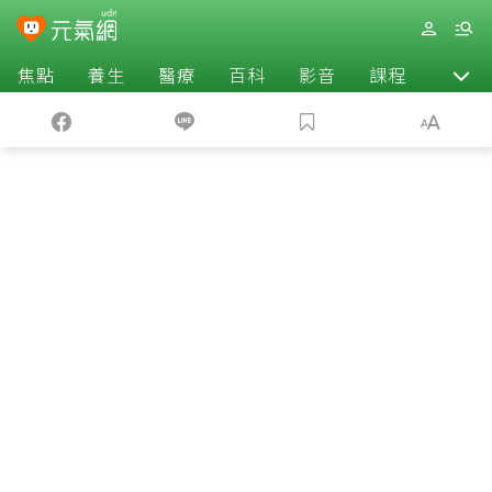
焦點
養生
醫療
百科
影音
課程
退休