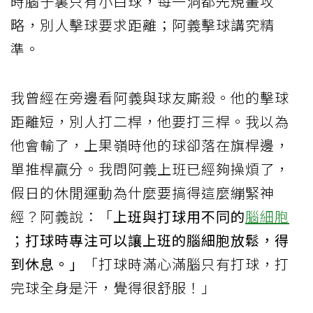
時腦子裏只有小白球，每一洞都先規畫攻
略，別人擊球要求距離；阿義擊球講究精
準。
我曾經在旁邊看阿義與球友廝殺。他的擊球
距離短，別人打二桿，他要打三桿。我以為
他會輸了，上果嶺時他的球卻落在旗桿邊，
單推桿贏分。我問阿義上班已經夠操煩了，
假日的休閒運動為什麼要搞得這麼繃緊神
經？阿義說：「
上班與打球用不同的
腦細胞
；打球時專注可以讓上班的腦細胞放鬆，得
到休息。」
「打球時滿心滿腦只有打球，打
完球全身是汗，覺得很舒服！」