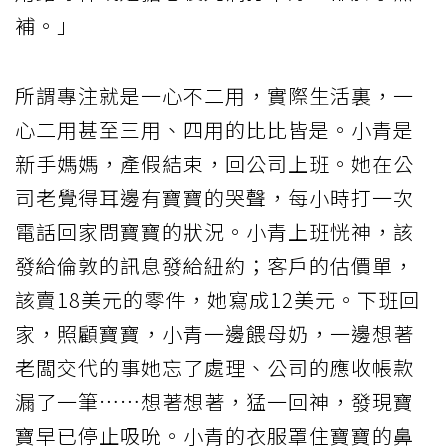
補。」
所謂專注就是一心不二用，實際生活裏，一
心二用甚至三用、四用的比比皆是。小青是
新手媽媽，產假結束，回公司上班。她在公
司老覺得耳邊有寶寶的哭聲，每小時打一次
電話回家問寶寶的狀況。小青上班恍神，該
發給倫敦的訊息發給紐約；客戶的估價單，
該賣18美元的零件，她寫成12美元。下班回
家，照顧寶寶，小青一邊餵母奶，一邊想著
老闆交代的事她忘了處理、公司的應收帳款
漏了一筆……想著想著，猛一回神，發現寶
寶早已停止吸吮。小青的衣服罩住寶寶的鼻