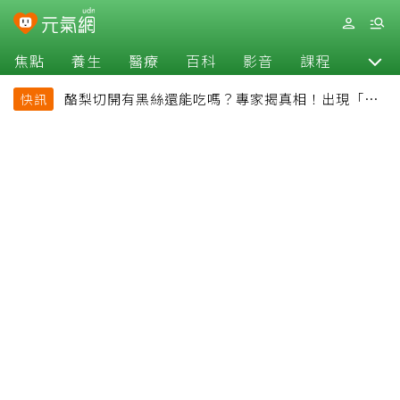
焦點
養生
醫療
百科
影音
課程
退休
酪梨切開有黑絲還能吃嗎？專家揭真相！出現「3情
快訊
況」快丟掉