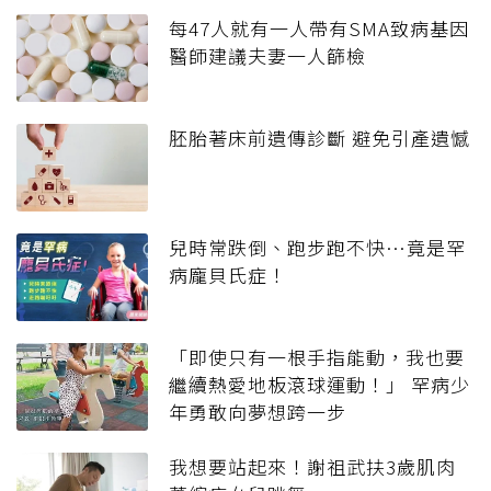
每47人就有一人帶有SMA致病基因
醫師建議夫妻一人篩檢
胚胎著床前遺傳診斷 避免引產遺憾
兒時常跌倒、跑步跑不快…竟是罕
病龐貝氏症！
「即使只有一根手指能動，我也要
繼續熱愛地板滾球運動！」 罕病少
年勇敢向夢想跨一步
我想要站起來！謝祖武扶3歲肌肉