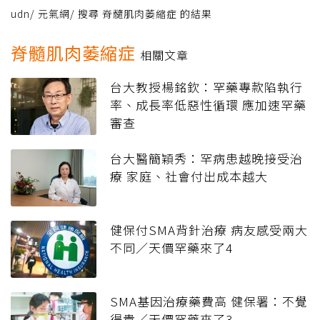
udn
/
元氣網
/
搜尋 脊髓肌肉萎縮症 的結果
脊髓肌肉萎縮症
相關文章
台大教授楊銘欽：罕藥專款陷執行
率、成長率低惡性循環 應加速罕藥
審查
台大醫簡穎秀：罕病患越晚接受治
療 家庭、社會付出成本越大
健保付SMA背針治療 病友感受兩大
不同／天價罕藥來了4
SMA基因治療藥費高 健保署：不覺
得貴／天價罕藥來了3