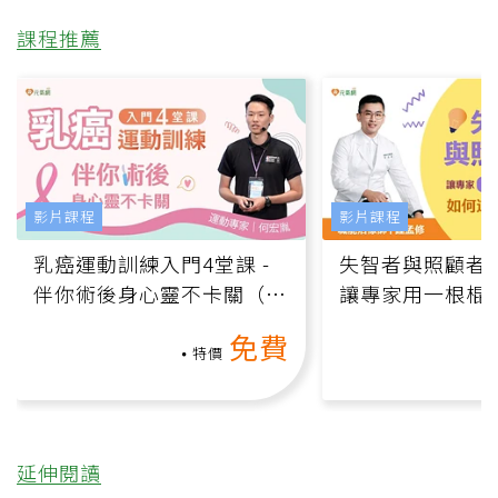
課程推薦
影片課程
影片課程
乳癌運動訓練入門4堂課 -
失智者與照顧者
伴你術後身心靈不卡關（線
讓專家用一根棍
上影音課）
何逆轉退化大腦
免費
課）
特價
延伸閱讀