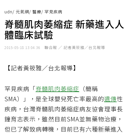
udn
/
元氣網
/
醫療
/
罕見疾病
脊髓肌肉萎縮症 新藥進入人
體臨床試驗
聯合報 ／ 記者黃筱雅／台北報導
2015-05-18 13:04:36
【記者黃筱雅／台北報導】
罕見疾病「
脊髓肌肉萎縮症
（簡稱
SMA）」，是全球嬰兒死亡率最高的
遺傳
性
疾病，台灣脊髓肌肉萎縮症病友協會理事長
鐘育志表示，雖然目前SMA並無藥物治療，
但已了解致病轉機，目前已有六種新藥進入