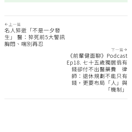
上一篇
名人猝逝「不是一夕發
生」 醫：猝死前5大警訊
胸悶、喘別再忍
下一篇
《前輩健面聊》Podcast
Ep18. 七十五歲獨居翁有
錢卻付不出醫藥費 律
師：退休規劃不能只有
錢，更要布局「人」與
「機制」