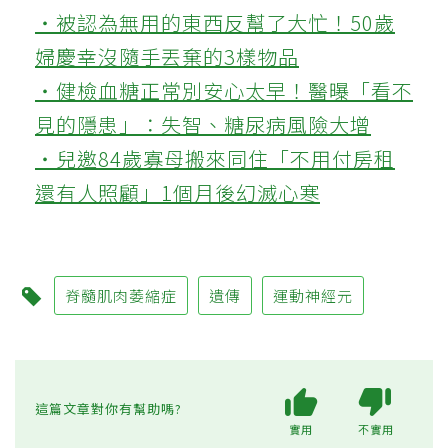
‧被認為無用的東西反幫了大忙！50歲
婦慶幸沒隨手丟棄的3樣物品
‧健檢血糖正常別安心太早！醫曝「看不
見的隱患」：失智、糖尿病風險大增
‧兒邀84歲寡母搬來同住「不用付房租
還有人照顧」1個月後幻滅心寒
脊髓肌肉萎縮症
遺傳
運動神經元
這篇文章對你有幫助嗎?
實用
不實用