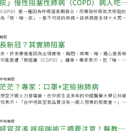
痰」慢性阻塞性肺病（COPD）病人吃什
臟過濾功能變差、視網膜病變、蛋白尿增加等三大風險。再者，
亡，佔全球總死亡人數的6％。確診為肺阻塞後的藥物治療介紹
發炎，同樣也會導致痰液淤積，咳嗽等症狀。因此，肺阻塞的病
結腸和直腸癌、肺癌、口咽癌、食道癌、胃癌、肝癌、胰臟癌、
患者存活率，在調整粒狀汙染物、交通汙染物等因子後，肝癌患
D後，會進一步執行肺阻塞綜合評估，以判斷疾病的嚴重程度，
：喘、咳、痰。共病互相影響 不積極治療肺功能將快速下降此
癌、腎臟和輸尿管癌、急性骨髓性白血病等；癌症及其他疾病的
COPD）是一種因為呼吸道長期發炎，而導致呼吸氣流受阻的
原則補足營養
受到負面影響。此外，比較ＰＭ二點五濃度從卅二微克／立方公
以往將綜合評估的結果分為ABCD四個組別，2023年全球慢性
許多慢性病共病並存，包含心臟衰竭、高血壓、骨質疏鬆、糖尿
吸菸而增加。吸菸會造成皮膚老化、牙齒變黃外，還可能影響睡
狀為「咳、喘、痰」，是不可逆的疾病。該疾病是全球十大死因
克／立方公尺等兩個環境，生活在空汙較嚴重的老年人，其握力
al Initiative for Chronic Obstructive Lung
變。這些共病會互相影響，加速病人的失能和降低患者的生活品
性死於慢性阻塞性肺病是不吸菸者22倍。」吳岱穎說，全台每
十大死因第8名，每年死亡人數將近5000人。根據研究顯示，
七、肌肉量減少百分之一點三，而體脂肪卻增加百分之二點四。
表的治療指引（GOLD 2023）將評估結果中的CD組整合為E組，即
難控制。尤其是心血管共病，更會增加肺阻塞的患者急性發作與
因慢性阻塞性肺病死亡，生活中常見的二手菸、三手菸暴露及吸
性肺病，都是由吸菸或接觸二手菸而引起；吸菸者更是每四人就
至年平均十二點五微克／立方公尺是黃金交叉。」陳裕政指出，
結果。對於急性惡化的病人不再做區分，只要在一年內大於兩次
此，在有這些慢性病的患者中，及早偵測共病，良好的治療和控
性阻塞性肺病的危險因子，且罹患冠心病的風險加倍。什麼是慢
阻塞性肺病。慢性阻塞性肺病患者容易有肌少症、免疫功能下降
吸胸腔
降，健康成本也會跟著下降，在經濟資源有限的狀況下，只要降
次導致入院的惡化即歸類為E組，如此可以更方便醫師評估急性
的。肺阻塞的治療藥物第一線主要為支氣管擴張劑，目前的主流
長新冠？其實肺阻塞
性阻塞性肺病是一種因為呼吸道長期發炎，而導致呼吸氣流受阻
營養不良的高風險族群，元氣網整理慢性阻塞性肺病患者的飲食
／立方公尺，減量成本、健康成本均將達到最大效益的數值。若
擬訂治療方針。GOLD 2023治療指引也因應新的評估結果分組
固醇角色放到比較後線，通常用在有血液中嗜伊紅性白血球偏高
症狀為「咳、喘、痰」，且是一種不可逆的疾病。慢性阻塞性肺
問題之飲食對策，進而改善免疫能力及生活品質。慢性阻塞性肺
發展目標Green等級，則須減量到年平均十二點一微克／立方
治療的建議，依給藥途徑可分為吸入劑及口服藥物，並以吸入型
以來，許多康復者因為出現疲倦、胸悶、咳嗽、喘，擔心是長新
發作或控制不佳的患者。支氣管擴張劑使用和氣喘患者有相似的
因之一，更是全球第四大死因。想看更多→元氣百科 慢性阻塞
性阻塞性肺病(COPD)病人常因喘不過氣、痰黏液過度分泌、咳
【護腦】腦中風前兆有哪些？這些症狀快打119，救命關鍵一次
療選擇。吸入型藥物可以分為支氣管擴張劑和類固醇，支氣管擴
可能是遭「肺阻塞（COPD）」纏身。專家表示，若「喘、
改善後，很多患者就會自動停藥和不再回診，就醫順從性不佳。
示，「社會支持」為戒菸過程中最重要的動力，影響女性是否能
脹等問題，讓身體熱量消耗增加，造成進食障礙。長期攝取不足
肺纖維化 早期「喘、咳、累」竟比肺癌更致命📌【護心】6題看
類可再分為：乙二型交感神經刺激劑（β2 agonists）和抗膽
過三周以上，尤其是高風險吸菸族，應盡快就醫檢查。「一般人
性病患需要有如同治療高血壓糖尿病這樣持續用藥的觀念，相當
侶、孩子、親密家人及朋友將是關鍵；透過身邊社會支持的力量
力、肌少症、免疫功能下降及系統性發炎問題增加情況下，是營
📌【顧腎】避免糖尿病、腎臟病惡化，5招教你顧糖腎
uscarinics）。醫師會依據疾病嚴重程度及惡化風險等個人狀況，
達到顛峰，若檢測未達標準，即為肺阻塞高風險族群之一。」台
不代表裡面沒有持續慢性發炎，沒有維持治療的患者，肺功能很
的各項戒菸服務，提供戒除菸癮最強力的後盾。國健署也提供多
族群，提供足夠的營養、維持理想體重並改善呼吸肌肉的功能，
合併不同成分一起使用。COPD藥物治療－口服藥物乙二型交
護醫學會理事長王鶴健說，近期有不少民眾因確診新冠康復後，
科.呼吸胸腔
快速下降，進而影響活動力。肺阻塞後期的患者常會喘到無法生
戒菸輔助用藥部分負擔費用，全國超過3500家醫事機構或撥打
肌肉流失而導致病情惡化，改善免疫能力及生活品質。1.飲食
灰茫茫？專家：口罩+定檢揪肺病
 agonists）乙二型交感神經刺激劑的主要作用是通過刺激β2受
變嚴重，就醫檢查才意外確診為肺阻塞，但這時肺功能通常多已
都要戴氧氣，嚴重時有些病患甚至需要依賴呼吸器生活，每天晚
-636363），可接受專業醫療協助。 ※ 提醒您：抽菸，有礙健康
食不要一次吃很多，盡量少量多餐，以避免餐後腹脹導致呼吸困
平滑肌，對支氣管收縮產生拮抗作用。此類藥物分為短效
民眾在家可用「一分鐘登階」進行自我檢測，若無法於一分鐘內
壓呼吸器。此外，這些患者比較容易因為感染呼吸衰竭，而需要
)
適當熱量：平常體重公斤 x 30大卡，為每日的建議攝取熱量。．
聯想空汙跟火力發電廠，在中部生活多年的中國醫藥大學公共衛
效（LABA）。短效劑型的作用通常持續4至6小時，可以做為急性
前往胸腔內科做進一步檢查。根據台灣健保資料庫顯示，肺阻塞
吸器，最為人知的例子就是董氏基金會的戒菸大使，孫越先生。
MI27)應考慮限制飲食來控制體重，以減輕呼吸肌的負擔。3.攝取
惠悰表示，「台中地區空氣品質沒有一般人想像的那麼差。」以
效劑型的作用持續時間為12小時或更長，可以顯著改善肺功
的死亡率為4%，年齡愈大及共病愈多的病友住院死亡率較高，
受肺阻塞急性發作和住院所苦，他本人極力宣傳戒菸，在公益廣
多攝取優質高蛋白質食物，攝取蛋白質對於病人維持肌肉質量相
分析二○○九年至二○二○年從台中空氣品質監測資料，細懸浮
品質。抗膽鹼藥物（antimuscarinics）抗膽鹼藥物的作用是
高達二成二。王鶴健說，肺阻塞好發於40歲以上族群，其中有
曾是37年多的老菸槍，戒的太晚，現在仍承受COPD的後遺
蛋白質總攝取量為1.2-1.5公克／每公斤體重。但若有腎功能不
）濃度下降近六成，只剩十五點四微克每立方公尺，空氣品質已獲
M3受體，以阻斷支氣管收縮作用達到支氣管擴張的效果。此類
是因為吸菸所致，以及多在粉塵的工作環境裡，如木工、交通警
我，現在我告訴你，快把菸戒了吧！太極訓練呼吸吐納 是
醫師或營養師評估蛋白質攝取量。．動物性蛋白質來源：豬、
何還是存在著「台中空氣品質不佳與空氣汙染嚴重」的印象？大
科.呼吸胸腔
AMA）和長效（LAMA）之分。短效抗膽鹼藥物可以做為急性發
他們常覺得「喘、咳、痰」是老症狀，因而忽視其嚴重性。台灣
合的運動戒菸也是肺阻塞很重要的一項治療，減少危險因子的暴
感冒混淆 咳痰喘逾三週要注意！醫教
內臟類、乳製品等。．植物性蛋白質來源：黃豆及其製品 (豆
觀點，是來自於空氣中的「能見度」，根據中國醫藥大學公共衛
效劑型則可以改善病人的肺功能，減輕症狀及急性惡化，改善生
學會公共事務組委員醫師蘇茂昌分享，一名63歲有氣喘史的林