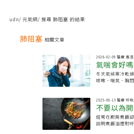
udn
/
元氣網
/
搜尋 肺阻塞 的結果
肺阻塞
相關文章
2026-02-09 醫療.
氣喘會好嗎
冬天氣候寒冷乾
氣喘發作
咳嗽、喘氣、胸
詩萍表示，誘發
讓呼吸道長期處
阻塞（COPD）
2025-08-13 醫療.呼
不要以為開
病之一，也是孩童
至3成的兒童可能
經常在廚房煮飯
重影響 醫
呼吸道慢性發炎
說明煮飯油煙對
收縮、黏膜腫脹
麼是煮飯油煙？
難、喘鳴、胸悶、