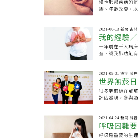
高熱量高蛋白的
戴口罩習慣，希
任古世基表示，
慢性肺部疾病如
Striverdi R
罩的問題，而肺
對火場濃煙危害
物．適當活動，
質指數變差，就
會持續出現。肺
遷、年齡改變，
使用吸入劑治療
暈、頭痛等症狀，導致難以長期
煙，進而造成急
與營養支持進食
「罩」不住。肺阻
外，更進一步會
性惡化的頻率及
肺阻塞威脅 台灣胸腔暨重症加護醫學會呼吸道疾病委員、彰化基督教醫院林慶雄
灼傷肺部與呼吸
引流、扣擊及呼吸
少、風險低，Gro
要，正確診斷是
品才能有效控制
副院長指出，肺
生上述狀況後，
板，肘置放桌上
多、風險高。台
目。透過肺功能
2021-06-18 新聞.
指示服藥，不得
個月內死亡率更高
他也特別提醒，
吸困難，可先休
我的經驗／
長林慶雄指出，
解對支氣管擴張
時，應當熟知使
且需專業人員操
切注意自身的肺
食物，如洋蔥、
時，兩個月內死亡
嚴重度，大約三到
用藥及操作問題，
塞簡易篩檢方式
失治療的黃金時
十年前在千人病床
體．適度增加活
每天2包菸，菸齡
所在，進一步對
藥物治療措施。導
鐘登階」進行自我
查，說我肺功能有
取適量的纖維質
促，運動、生活
逆流、睡眠呼吸
和氣體，因此戒
持續三週以上的
聯性，胃食道逆
看完以上慢性阻塞
復原運動及戒菸
胃酸逆流要了解
有助於穩定COP
治療。 30階以下：若爬不到30階就喘到爬不下去，可能是肺阻塞高風險族群，建
肺炎住院，資深
充的特定營養素
診新冠肺炎，等於
制酸劑，幫忙有
白喉非細胞性百
議盡快至醫療院所
60%。經過檢查
2021-05-31 癌症.肺癌
了嗎。90%的慢
發時確診，他本
齡問題導致肺功
息相關，慢性阻
注意肺部健康 50-
世界無菸日
過敏，因此引發
離二手菸是預防及
病房，經2周治療
氣管的軟化或肺
無阻。延伸閱讀
讀》 ．喘咳痰3
兒感染科診所，
在測什麼？醫：
到85%，低於最
時自然會造成胸
很多老菸槍在戒
該測．為何慢性阻
都與吸菸有
咳、痰、喘小心肺
來胸腔科回診年
逾三週要注意！
準備血氧偵測儀
時沒有解決氣管
評估發現，參與過
喘、痰」慢性阻塞
《今健康》版權
肺功能檢查，可
道肺健康正在被
指出，為落實肺
標準治療外，評
抽菸，因此戒菸
寫。
一次很容易誤判
改善方法．奇美
功能檢測，若一分
要關鍵。
功倍。中榮戒菸
高值，才是自己的
充．國醫藥大學附
症狀，可能有肺阻
年，他說，傳統
2021-04-24 新聞.
非採用廠商訂的
慶雄說，依照患
呼吸困難要
或是由胸腔科轉
單，要我自己受
養補充、運動、
現，戒菸門診功
還是不舒服，雖
呼吸是重要的生
生命威脅
統計來說，確診