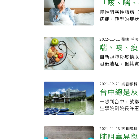
「咳、喘、
汙中，將出現腎
性阻塞性肺病而死
喘。氣道的慢性
症，包括乳癌、
空汙還影響肝癌
一旦診斷為COP
患主要的表現就是
子宮頸癌、膀胱
慢性阻塞性肺病（
麼？6飲食
者預後、死亡均
作為治療的依據。
外，肺阻塞會和
死亡率也會因為
病症，典型的症
尺，以及廿五微
阻塞性肺病倡議組織（Glob
病以及慢性腎病
眠品質。「吸菸女
第3名，也是台灣
下降百分之一點
Disease）發
質，使得疾病更
年有超過五千人
90%的慢性阻塞
「ＰＭ二點五降
為ABE三種評估
死亡的風險。因
菸行為，都是慢
有一人罹患慢性
2022-11-11 醫療.呼
只要空汙程度下
中度惡化或大於一
制，是非常重要
喘、咳、痰
性阻塞肺病？慢
等狀況發生，是
至十二點五微克
惡化的病人，快速
治療把吸入性類
的病症，典型的
原則、常見進食
要達到聯合國永續
給予COPD藥物
自新冠肺炎疫情
的患者，和反覆
病屬於國內十大死
病患6飲食原則慢
公尺。延伸閱讀
藥物為主要的治
冠後遺症，但其實
問題，就是症狀
性肺病羅素英表
嗽、過量空氣腹
看！📌【顧肺】
張劑依其藥理作用分
咳、痰」症狀超
因此衛教這些慢
夠成功戒菸，伴
加上呼吸肌肉無
懂如何避免心衰竭
鹼藥物（antim
的肺功能在25歲
重要。症狀改善
搭配國健署推出
養不良的高風險
處方單一成分或是
灣胸腔暨重症加
2021-12-21 該看哪
容易不知不覺的
元戒菸服務，免收
可避免體重減輕及
台中總是
感神經刺激劑（β2
症狀持續太久或
活自理，連洗澡
戒菸專線（0800
宜少量多餐：飲
體，放鬆呼吸道
嚴重受損，建議
上都需要使用正
(責任編輯：葉姿岑
難。2.每日攝取
一想到台中，就
（SABA）和長
爬30階，宜盡快
插管使用人工呼
體重較輕病人(B
生學院副院長許
發作時的用藥。長
病友急性惡化住院
孫越先生晚年常
足夠蛋白質：應
科學數據來看，
能、急性惡化和生活
出院後一年死亡率
告裡的名言：「我
當重要。每日建議
微粒（ＰＭ2.5
阻斷呼吸道表面上
很高比率的病友
症。當年沒人告訴
佳的病人，應由
得大幅改善。為
2021-11-18 該看哪
藥物也有短效（S
察、消防員等，
COPD患者最適
肺阻塞易與
雞、魚、蛋、牛、
部分民眾認知的
作時的用藥，長
胸腔暨重症加護醫