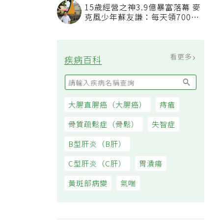
看更多
最新文章
我已經戒菸戒酒，也開始運動，
三高數值都正常了，為什麼還不
能停藥？
吃飯喝水能減重？「喝水黃金時
間點」曝，喝錯時機反而吃更多
通膨壓力未減 7月物價CPI年增
率2.54% 連三個月破警戒線
親人臨終不知道該說什麼？安寧
醫師：陪伴比完美告別更重要，
4句話值得及早說出口
看更多
大家都在看