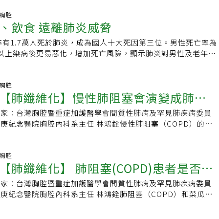
200°C時，會開始分解產生醛類、酮類、酸類等有毒化合物，
病問卷調查，發現國小一年級學童，醫師診斷的氣喘盛行率為
懸浮微粒。這些物質不僅會刺激呼吸道，長期吸入更會對肺部造成
吸胸腔
二年級學童為12.4%。洪詩萍強調，氣喘的診斷及治療並不困難，
、飲食 遠離肺炎威脅
煙對呼吸道的4大嚴重影響1.慢性咳嗽與咽喉炎：長期吸入油煙
達到控制良好，包括疾病正確認知、正確用藥、配合治療、持續
黏膜，導致咽喉持續發炎。許多家庭主婦都有這種經驗：煮完飯
才能達到良好的氣喘控制。做到4件事有效防氣喘發作兒童氣喘
3年有1.7萬人死於肺炎，成為國人十大死因第三位。男性死亡率為
停咳嗽，聲音變得沙啞。油煙中的有害化學物質會破壞咽喉黏膜
，目前主要依據全球氣喘臨床照護指引GINA
5歲以上染病後更易惡化，增加死亡風險，顯示肺炎對男性及老年人
菌更容易入侵，造成反覆感染。2.支氣管炎與氣喘惡化：油煙
lobal Initiative For Asthma），將氣喘兒童區分為12歲以上，6
若要遠離肺炎，必須疫苗、運動、飲食三管齊下著手。肺炎是指
會深入支氣管，引發慢性支氣管炎。原本沒有氣喘的人可能會因
5歲以下三個年齡層，並擬定兒童氣喘階梯式治療建議方針，臨床
感染引起發炎，常見病原，包括細菌、病毒、黴菌及結核菌等。
有氣喘病史的患者症狀會明顯惡化。研究顯示，長期暴露在廚房
的氣喘症狀嚴重度給予不同的處置策略。不論是成人或兒童氣
、濃痰、氣促、胸痛，並可能伴隨發燒、寒顫、頭痛、食欲不振
吸胸腔
患氣喘的風險比一般人高出3.5倍。3.肺功能衰退與肺阻塞：油
【肺纖維化】慢性肺阻塞會演變成肺纖
控制，洪詩萍強調，除了維持正確用藥控制，避免過敏原的接觸
到極度疲倦，胸部X光則可見肺部浸潤。高風險族群，包括65歲
會損害肺泡和支氣管壁，導致肺功能逐漸衰退。長期吸入會造成
常重要。生活中盡量避免接觸過敏原、注意室內及戶外的空氣品
患有慢性病，如心臟病、肝病、慢性肺阻塞病、糖尿病等、有嗆
現症狀：呼吸困難、胸悶、活動耐力下降。許多從不吸菸的家庭
專家：台灣胸腔暨重症加護醫學會間質性肺病及罕見肺疾病委員
人有抽菸，也燒香，會增加肺纖維化機
激食物、適度規律運動，才能有效減少氣喘發作。需規律用藥定
酸抑制劑、免疫力低下和認知障礙者，以及有不健康行為如抽菸
出現肺功能下降，油煙就是主要元兇之一。4.肺癌風險大幅增
庚紀念醫院胸腔內科系主任 林鴻銓慢性肺阻塞（COPD）的正
制目標並非「沒有喘就不是氣喘」，治療目標包括減少日間及夜
。此外，秋冬季節也是呼吸道疾病的高發季節。診斷肺炎需要詳
擔憂的影響！油煙中含有多種致癌物質，包括苯並芘、甲醛、丙
阻塞性肺病」，多發生於呼吸道；而肺纖維化也稱為「菜瓜布
少急性發作、維持正常運動與生活、及維持良好肺功能、避免長
狀，包括旅遊史、職業、接觸史及是否有群聚感染等。醫師會進
生組織已將廚房油煙列為肺癌的重要危險因子。統計數據顯示，
於肺部，像常見的特發性肺纖維化，便是肺纖維化的一種，慢性
詩萍說，氣喘是慢性的氣管發炎，無症狀不代表發炎消失，氣喘
，並進行抽血檢查、血液培養和痰液培養等，同時安排胸部X光
油煙環境中的女性，罹患肺癌的風險比一般女性高出2-3倍，即
化兩種疾病的發生部位不一樣，並沒有明確的因果關係，兩者也
吸胸腔
極低，應在醫師指導下規律用藥，並定期回診追蹤，降低惡化風
有需要也會以胸腔超音波作為輔助診斷。如果懷疑是病毒性肺
【肺纖維化】 肺阻塞(COPD)患者是否都
！油煙的隱藏危險許多人以為只要開窗通風就沒問題，但其實油
。無論是抽菸、吸二手菸、燒香，或是暴露於空汙環境，都會增
分3大類1.控制藥物：用於平日的氣管抗發炎控制、預防氣喘發
快篩和COVID-19快篩。治療方式，包含抗生素、化痰劑、支氣
非常細小，普通的窗戶通風根本無法完全排除。而且油煙會附著
肺纖維化的發生機率，也都可能造成兩種疾病惡化，病患可能同
能。2.緩解藥物：當症狀惡化或急性發作時，迅速改善氣管收
燒藥等。一般抗生素療程5至7天，嚴重病例則需7天以上。若為
專家：台灣胸腔暨重症加護醫學會間質性肺病及罕見肺疾病委員
，如不是那比例有多少？
櫃子、甚至衣物上，形成長期的污染源。預防保護措施如果你經
，一旦因接觸這些風險因子導致疾病惡化，不僅病患的症狀會加
。3.嚴重氣喘之附加藥物：改善患者的肺功能和生活品質。
用抗病毒藥物。醫師亦可能提供氧氣治療，並協助患者以深呼
庚紀念醫院胸腔內科系主任 林鴻銓肺阻塞（COPD）和菜瓜布
建議立即採取以下保護措施：安裝高效能抽油煙機、控制油溫避
辛苦。另外，兩種疾病的症狀稍微有點差異，肺纖維化病患通常
入、姿位引流等清除呼吸道分泌物，治療期間需定期追蹤胸部X
疾病。肺阻塞的正式名稱為「慢性阻塞性肺病」（COPD），
用冒煙點較高的食用油、烹調時戴口罩保護呼吸道、定期清潔廚
」的症狀，咳嗽以乾咳居多，而肺阻塞常要到很嚴重才開始喘，
居家照護時，應注意手部衛生，勤洗手、避免觸碰口鼻；外出戴
；菜瓜布肺是特發性肺纖維化的俗稱，主要發生於肺部。兩種疾