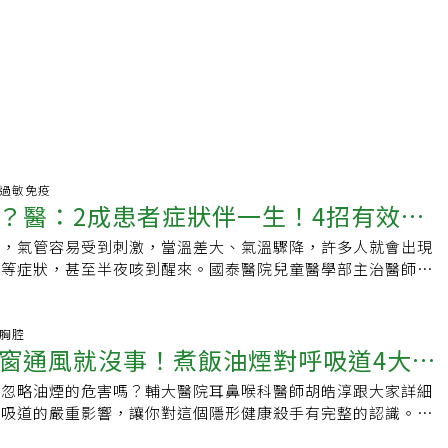
風溼過敏免疫
？醫：2成患者症狀伴一生！4招有效防
燥，氣管容易受到刺激，當溫差大、氣溫驟降，許多人就會出現
悶等症狀，甚至半夜咳到醒來。國泰醫院兒童醫學部主治醫師洪
氣喘的原因，包括氣溫變化、病毒感染、過敏原等，若反覆發作
於發炎狀況，即影響到肺功能，可能導致肺部提前老化或併發肺
。氣喘會好嗎？二成患者症狀伴一生氣喘是全球最重要的慢性疾
吸胸腔
窗通風就沒事！煮飯油煙對呼吸道4大嚴
最常見的慢性疾病，逾半患者長大後症狀會減輕或痊癒，但有2
因未治療控制，一輩子都有氣喘問題。洪詩萍指出，氣喘會造成
卻忽略油煙的危害嗎？輔大醫院耳鼻喉科醫師胡皓淳跟大家詳細
教有效保護措施
，在不同環境受到刺激而產生過度敏感反應，包括呼吸道平滑肌
呼吸道的嚴重影響，讓你對這個隱形健康殺手有完整的認識。什
、發炎細胞浸潤及發炎物質堆積，氣管吐氣受限而造成呼吸困
煮飯油煙是指在高溫烹調過程中，食用油受熱產生的煙霧和有害
咳嗽等。根據我國2017年針對台北市國中國小學童，參與國際