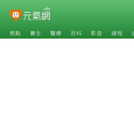
焦點
養生
醫療
百科
影音
課程