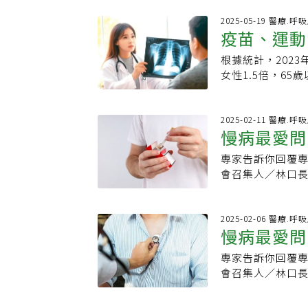
物質。當油溫超過
同步的過敏性疾
以及PM2.5細
2025-05-19 醫療.呼
14.4%；國中
疫苗、運動
嚴重損害。煮飯油
需要長期管理以
會刺激上呼吸道
監控等4項重點，
根據統計，202
後喉嚨乾癢、不
的治療，洪詩萍說
女性1.5倍，6
的保護屏障，讓細
guidelines（G
威脅尤為嚴重。
中的細懸浮微粒
歲至12歲，以及
肺部遭受病原菌
此誘發氣喘，而
醫師會依據病童
主要症狀為咳嗽
2025-02-11 醫療.呼
油煙中的女性，罹
慢病最愛問
喘，要達到良好
等。部分患者會感
煙中的有毒物質
及誘發因素也非
以上或5歲以下、
肺部纖維化，出
專家告訴你回覆
維化嗎？家
質、忌冰冷及刺
食問題、服用胃
主婦，卻在中年後
會召集人／林口長
期回診氣喘的控
和過量飲酒的人
加：這是最令人
會嗎?
式名稱為「慢性
間氣喘症狀、減
細詢問病史和症
烯醛等。世界衛
肺」，主要發生
期氣道重塑。洪
行身體評估如聽診
長期暴露在高濃度
肺阻塞與肺纖維
2025-02-06 醫療.呼
保養藥物副作用
作為鑑別診斷，
慢病最愛問
使她們從不吸菸
不一定互相影響
險。治療氣喘藥物
炎，還需進行流感
煙中的有害物質
加慢性肺阻塞與
作及維持良好肺功
管擴張劑、止痛退
專家告訴你回覆
是菜瓜布肺
在廚房的牆壁、
時擁有兩種疾病
縮及急性發炎狀況
病毒感染，則使
會召集人／林口長
常在廚房煮飯，
重，生活也會更
吸、咳嗽、蒸氣吸
肺，是兩種不同的
免過度加熱、選
在早期就有「喘
光及血液檢查。
多發生於呼吸道