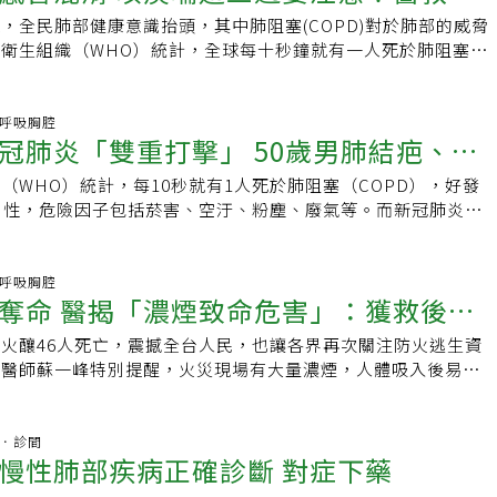
繼續快速惡化。除了戒菸和藥物外，肺部復健對已經有喘症狀的
素雞等) 。4.攝取足夠的水分：適度補足水分以避免排痰困難、
2.5與能見度不佳之間的關聯性，僅占百分之五十成因，其他因
。吸入型類固醇（Inhaled corticosteroids；ICS）吸入
40年，但未定期檢測肺功能，三年前在家因為喘到無法呼吸而
，全民肺部健康意識抬頭，其中肺阻塞(COPD)對於肺部的威脅
階」檢測肺功能
到好的生活品質改善和呼吸功能的維持。有證據顯示太極的訓練
攝取濃茶、咖啡及酒等刺激性飲料。每天水分建議如下：．18-
、溼度等息息相關。台中市環保局局長陳宏益說，台中空汙成因
部作用在呼吸道平滑肌上，降低發炎反應，減少呼吸道的黏液分
後直接匡列為嚴重型肺阻塞，在短時間內經歷了二次緊急插管，
衛生組織（WHO）統計，全球每十秒鐘就有一人死於肺阻塞，
阻塞的患者是良好的運動，能幫助患者維持功能和改善生活品
體重 x 35毫升．60歲以上成人：每公斤體重 x 30毫升若有心臟
，火力發電、六輕工業、移動式汙染以及氣候與地形等，使得台
脹，相較於口服藥物，較少全身副作用且方便長期使用。吸入型
，但肺功能早已失去泰半，若他能提早檢測，其實是可以避免此
達三百萬人，遠超過新冠肺炎一年內近兩百萬人的死亡人數。呼
患者常常因為喘等不舒服而減少活動，導致身體功能下降更快，
的病人，則應醫師評估限制水分攝取。5.攝取足夠膳食纖維：
合式顆粒物（ＰＭ）等空汙，恐提高哮喘、肺阻塞、肺癌等風
配支氣管擴張劑合併使用，可以減少急性惡化發生、改善病人肺
籲，及早診斷、盡早治療是減緩肺阻塞惡化的關鍵，希望全民能
、廢氣、空汙、粉塵等危險因子的族群應提高警覺，日常可透過
勵，並運用家人團體支持的力量，參與肺復元、肺復健或是練太
的建議量為20-35公克，並確保水分攝取足夠可預防便秘。但須
造無煤城市為此，台中市成立空氣汙染減量工作專案小組，積極
。需特別注意，使用含有類固醇的吸入劑，在使用完畢時應漱
保健觀念，並鼓勵高危險族群每年定期追蹤肺功能。
我檢測肺功能，若一分鐘無法爬完80階階梯（約四層樓），且
科.呼吸胸腔
選擇。（本文經作者授權，原文部落格連結、作者臉書專頁）責
多膳食纖維，可能導致脹氣而引發呼吸困難。飲食小提醒，牙口
汙治理計畫」，監督空氣品質變化，近來已獲成效，ＰＭ2.5平
治療－吸入劑治療COPD的藥物以吸入劑為主，因此正確的使用
冠肺炎「雙重打擊」 50歲男肺結疤、戴
上的咳、痰、喘症狀，則可能有肺阻塞風險，建議盡快至醫療院
※ 提醒您：抽菸，有礙健康
菜切細碎、烹調時間拉長等方式增加蔬菜攝取、將水果打成果泥
下降，自從該計畫推動以來，平均值去年已降至符合國家環境標
最佳的治療效果。吸入劑的裝置類型可以分為：乾粉吸入劑
肺功能檢查，確保肺部健康。 肺阻塞如同身處廢氣中 及早就醫
不要過濾)，盡量攝取原型水果，避免市售果汁。6.補充口服營養
低，更是六都第一。台中市長盧秀燕發表在「二○二一台中市自
（WHO）統計，每10秒就有1人死於肺阻塞（COPD），好發
霧吸入劑(MDI)、緩釋型氣霧吸入劑(SMI)、吸入用膠囊劑。乾粉吸
台灣胸腔暨重症加護醫學會理事暨台大醫院內科部王鶴健理事長
量攝取不足、營養不良情況，可依醫師或營養師指示補充口服營
ＶＬＲ）中，環保的部份，訂定十四項指標及十二項計畫，針對
男性，危險因子包括菸害、空汙、粉塵、廢氣等。而新冠肺炎肆
吸入用膠囊劑(不可吞服，須依指示放入裝置中刺破)無須按壓裝置，
病照護在政府及學會推廣疾病衛教及肺阻塞之整合型照護計劃
補充1. 鈣質可防止類固醇使用導致的骨質疏鬆症，如乳品類、
續推動「藍天白雲行動計畫」，原則為「先公後私、先大後
肺阻塞又確診新冠肺炎，對肺部即是「雙重打擊」，肺部幾乎纖
吸力把粉狀藥物吸入，適合可以執行有力且深吸的病人，但需要
因排行中下降至第八位；根據統計，台灣四十歲以上國人肺阻塞
。2. n-3脂肪酸有抗發炎效果並有助於緩和疾病造成的慢性發
台中無煤城市，力拚二○五○年淨零碳排。「我們透過人工智慧
，若民眾出現三周以上咳、痰、喘問題，應儘速就醫，且應儘早
。本院現有的乾粉吸入劑(DPI)有：Anoro Ellipta（安肺樂
9.5%，但就診率僅2.1%。為了讓民眾更了解肺阻塞，學會除了
、秋刀魚、鮪魚、鱈魚、堅果類、亞麻仁、菜籽油等。3. 維生
無所遁形」，陳宏益說到，五月監測系統發現，大里工業區某鑄
，降低重症死亡機率。11月17日為世界肺阻塞日，國民健康署
科.呼吸胸腔
 Ellipta（潤娃易利達）、Symbicort Turbuhaler（吸必擴都
階」評估肺阻塞風險，今年更邀請民眾票選具象化視覺，最終以
緩和疾病急性發作及相關症狀並提升肺功能，如肉類、蛋、肝臟、
奪命 醫揭「濃煙致命危害」：獲救後也
環保署派員至現場稽查採樣，發現粒狀物超標，依空汙法裁罰十
症加護醫學會，舉辦「每年近5000人慢性肺阻塞疾病死亡 立即
 Ellipta（肺樂喜易利達）；吸入用膠囊劑則有Seebri
時身處在汽機車廢氣中，讓人喘不過氣」讓民眾最有感，提醒大
蔔、木瓜、柑橘、鮮奶等(A)；蔬菜類、水果類等(C)；植物油
善。市府團隊於二○一六年至二○二○年間完成為期三階段的環
、喘」記者會。台灣胸腔暨重症加護醫學會理事長、台大癌醫中
r（吸補力吸入膠囊）。定量噴霧吸入劑(MDI)、緩釋型氣霧吸入劑
應立即就醫檢查。 以為只是單純老化？你認識肺阻塞嗎？ 台灣
火釀46人死亡，震撼全台人民，也讓各界再次關注防火逃生資
、亞麻仁油等)、堅果類、蛋黃等(E)。4. 支鏈胺基酸(BCAA)可
評估，針對空氣ＰＭ2.5及揮發性有機物、重金屬等致癌物進行
示，根據統計，國人40歲以上肺阻塞盛行率約6.1%至9.5%，
按壓裝置的同時吸入藥品，病人需要進行緩慢且深度的吸氣，適合手
醫學會公共事務召集人、台大醫院內科加護病房暨呼吸照護中心
科醫師蘇一峰特別提醒，火災現場有大量濃煙，人體吸入後易導
身的蛋白質合成和代謝狀況，如黃豆製品、瘦肉、魚類、家禽
整體大氣環境的第一部完整背景調查報告。依調查結果、排放量
%，仍有許多潛在患者流連在外。2021年「後疫情時代咳痰喘」調
人。此類藥品可以搭配吸藥輔助器（如愛治喘吸藥輔助器.
最新調查發現，逾4成民眾不認識肺阻塞，有近5成出現持續三
、一氧化碳中毒等狀況，提醒民眾若經歷火場後幸運獲救，也要
製品、白乾酪、堅果類、全穀類等。5. 肌酸(Creatine)可改
，環保局著手研議增訂「台中市重大空氣汙染管制自治條例」，
名40歲以上且有暴露於危險因子的民眾，調查結果顯示，有4成高
ber）以減少手口不協調的影響，提升藥品進入肺部的比例。本院的定
喘等疑似症狀也不會尋求醫療協助。多數民眾認為症狀沒有很嚴
關症狀，避免延誤就醫治療時間。高雄市鹽埕區府北路上的城中
現、身體肌肉組成和呼吸困難，如牛肉、豬肉、魚類或單方肌酸
蹤及分析比對，定期檢討及調整最適合台中市的空氣品質改善策
阻塞。而有6成高風險族群曾連續3周出現咳痰喘症狀，當中近5
)現有： Berotec N（備勞喘）、BeroDual N（備喘全）、
生活，甚至視為年紀增長的正常現象。 由於肺阻塞初期較無明
晨發生嚴重火災，共計造成46人死亡、41人輕重傷。高雄市消防
杏林．診間
營養師)。肺阻塞病人常見進食問題之飲食對策食慾不振、厭食飲
人健康管理許惠悰也肯定台中市政府持續推動火力發電廠降載措
醫療資源，認為症狀沒有影響日常生活、年紀大很正常。台灣胸
宜）、Foster（肺舒坦）、Seretide（使肺泰）、Trimbow（喘
慢性肺部疾病正確診斷 對症下藥
易和一般感冒混淆，但感冒的症狀並不會持續出現；此外因應疫
，造成嚴重傷亡的主要關鍵包含發生在凌晨時段、低樓層有許多
良好的口腔衛生．提供色、香、味俱全的食物以增加食慾．供應
護肺部健康，民眾最好的方法就是戴口罩，在疫情期間民眾養成
學會公共事務召集人、台大醫院內科加護病房暨呼吸照護中心主
劑(SMI)則有：Spiolto Respimat（適倍樂舒沛噴）、
戴口罩的習慣，在日常運動、走路、爬樓梯都可能會有戴不住口
多為弱勢長輩等，而罹難者致命原因，則多為濃煙嗆傷所致。針