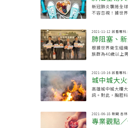
露，就可以避免
干、豆腐、豆腸、
生學系研究，ＰＭ
活品質以及降低死亡率
姓患者，菸齡超過
新冠肺炎襲捲全球
「一分鐘登
病患，也可以達
脫水及便秘。避免
素則與大氣結構
型類固醇直接局
來到門診，檢驗
不容忽視！據世界
和呼吸吐納對肺
60歲成人：每公斤
複雜，研究發現
泌及上皮組織腫
病況雖獲得控制
每年死亡人數高
質。肺阻塞的的
疾病、水腫或腹水
中地區易產生複
類固醇通常會搭
狀況。王鶴健呼
籲常暴露於菸害
適當的支持和鼓
每日攝取膳食纖維
險。市長致力打
功能及生活品質
培養正確的肺部
「一分鐘登階」自
2021-11-12 該看哪
極，都是不錯的
注意不要攝取過
推動「藍天白雲空
口。COPD藥物
肺阻塞、新
合併持續三週以
任編輯：葉姿岑 
不好者，可將蔬
均值去年已明顯
吸入劑才能達到
所就醫安排X光及
食用(保留果渣，
準，創下歷年新
根據世界衛生組織
鼻管
(DPI)、定量噴
延緩肺功能下降 
品：若患者有熱
願檢視報告」（
族群為40歲以上
入劑(DPI)和
表示，肺阻塞疾
養品。特定營養素
空氣品質，會持
虐全球，若本身
而是靠自身肺部
下，已從十大死
小魚乾、豆製品等
小」，宣示打造
維化，醫師提醒
注意不可儲存在潮濕處
盛行率約6.1%至
炎，如鮭魚、鯖魚
讓大型工廠空汙
完整接種新冠疫苗
2021-10-16 該看哪
易利達）、Relvar
發展「一分鐘登
素 A、C、E可
城中城大火
造廠異常排煙，
攜手台灣胸腔暨重
保）、Trelegy
「肺阻塞如同隨
深綠色蔬菜、胡蘿
萬元，並限期改
戒菸 遠離咳、痰
Breezhale
家只要有相關症狀
高雄城中城大樓大
要注意
(橄欖油、紅花籽油
境調查及健康風險
心副院長王鶴健表
(SMI)需要在
胸腔暨重症加護
訊。對此，胸腔
能有助於改善全
調查，是台中市
但就診率僅2.1
口可以同時進行的
主任古世基表示，
致肺部急性損傷
類、雞蛋、鮮奶、乳
及不同減量情境
查，針對1112
AeroCham
週以上咳、痰、
密切注意肺部相
善部分肺功能表
未來透過長期追
風險族群不認識肺
量噴霧吸入劑(MDI
重、不會影響日常
城大樓，14日凌
2021-06-18 新聞.
補充品(建議諮詢
略。護肺首重個
成的人沒有尋求
Bevespi（必肺
專業觀點／
顯症狀，甚至容
局長李清秀說明
食對策：．保持
施。他建議，保
腔暨重症加護醫
寶）；緩釋型氣霧吸入
情期間大家有配
玻璃帷幕、住戶