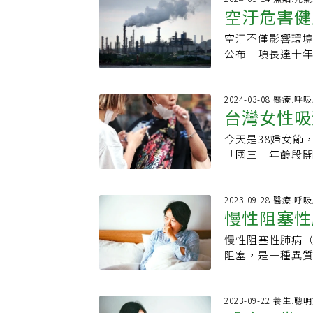
險也增加4.4倍
空汙危害健
嚴重，或是病程
師轉過來，原因
同系統的疾病，
充沛，外來入侵
大哥有高血壓和
胸腔暨重症加護
空汙不僅影響環
PM2.5
鼻水、鼻子癢等
了，他也不以為
一起時，許多人
公布一項長達十
邁說，其實往往
對老菸槍而言是
訊，等到罹患肺
Ｍ二點五）也與
能下降，因此感
時候會影響入睡
顯示從未吸菸相較
息息相關，此外，
病毒的威脅，柳
史和症狀，馬上懷
苗比未接種疫苗的
大疾病死亡率也
2024-03-08 醫療.呼
空氣，以減少過
樓梯愈來愈困難
台灣女性吸
輩，每年施打流
環境部空氣品質
說，一般感冒多
會聽到有點像吹
計資料等本土數
感冒也可能引發
是爬樓梯時，好
今天是38婦女節
始！吸菸致
相關。國衛院國
會增加心臟負擔
息。常常會覺得胸
「國三」年齡段開
二○一七年台灣
衰竭。此外，若是
有肺氣腫的現象
22倍
肺阻塞）比不吸菸
從卅一點七微克
狀恐怕會惡化。
病。慢性阻塞性肺病是
灣18歲以上女性
血性心臟病、中
pulmonary disease (COPD)，2016年開始簡稱作肺阻塞。很多
性人口吸菸率，由2
2023-09-28 醫療.呼
下降，肺癌死亡
慢性阻塞性
太懂這是什麼，
署菸害防治組長羅
心臟病下降百分
病，肺阻塞就是
開始，一直到高
汙提高細胞發炎反
慢性阻塞性肺病（Chro
塞的藥物治
續快速下降。比
吳岱穎分享，一名
二點五）、懸浮
阻塞，是一種異
顯的是造成活動
絕讓她抱孫女、
環境中，不論短
管細支氣管炎，
露在抽菸、空氣
戒菸。直到去年3
細胞發炎反應，
氣流阻塞。此疾
變，導致無法正
了，為了自己的
率。國衛院研究
戰，其中90％的
2023-09-22 養生.聰
球，當然很難再
菸。吸菸會導致