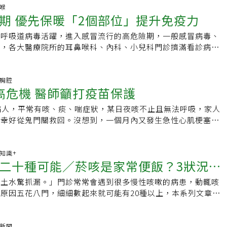
經出現長期咳嗽、胸悶、呼吸困難等症狀，務必盡快就醫檢查肺
表現，大部分是「咳嗽有痰」，所以當民眾出現上述症狀，建議
呼吸道症狀者接觸；若有咳嗽或打噴嚏，應以紙巾或手肘遮擋。
一樣，並沒有明確因果關係。但由於上述兩種疾病的風險、惡化
鼻喉
房油煙的危害絕不亞於二手菸，千萬不要因為習以為常就忽略了
狀持續三星期以上，須盡快到大醫院接受進一步檢查，以找出真
期 優先保暖「2個部位」提升免疫力
菸及空汙，有助於降低肺炎風險。吞嚥困難者應注意進食姿勢，
抽菸、空氣汙染、燒香、病毒感染等，都容易引發肺纖維化、肺
呼吸道健康，從改善廚房環境開始！(本文出自王竣平醫師臉書
主題館】名家專欄台灣胸腔暨重症加護醫學會台灣胸腔暨重症加
持良好口腔衛生。均衡飲食、攝取足夠蛋白質及規律運動，有助
病惡化風險，因此病患也可能同時得到兩種疾病，共病比例依不
部疾病醫療照護最新資訊，並持續關注全球新興疫情，結合國內
期呼吸道病毒活躍，進入感冒流行的高危險期，一般感冒病毒、
天散步20至30分鐘，或進行簡易床上運動，皆可增強體力。流
8%到67%不等。【慢病主題館】名家專欄台灣胸腔暨重症加護
，致力提高胸腔疾病暨重症醫療之診療、教學與研究水準。官方
洶，各大醫療院所的耳鼻喉科、內科、小兒科門診擠滿看診病
族群應盡早接種流感及肺炎鏈球菌疫苗。落實預防措施，才能有
暨重症加護醫學會關心肺部疾病醫療照護最新資訊，並持續關注
ok｜更多文章【加入Facebook社團】肺纖維化（菜瓜布肺） 慢病
假即將到來，面對上呼吸道病毒感染威脅，醫師提醒，民眾務必
率，守護自己與家人的健康。
結合國內外胸腔病科醫師，致力提高胸腔疾病暨重症醫療之診
及家屬加入社團，在這不但能了解其他病友罹病經驗、生活小撇
防範，讓自己健康度過感冒的高峰期。開業小兒科診所院長柳雱
。官方網站｜Facebook｜更多文章【加入Facebook社團】
題，也會不定期提供醫療知識，讓我們一起勇敢面對疾病，與肺
人體的確容易遭到感冒病毒或是流感病毒侵襲，兩者傳染途徑都
吸胸腔
肺） 慢病好日子邀請病友及家屬加入社團，在這不但能了解其
高危機 醫師籲打疫苗保護
慢病好日子】糖友早上出門太匆忙，不吃早餐會影響血糖控制
觸傳染，傳播速度相當快，若感冒病人處在低溫環境時，其體內
、生活小撇步，還能提出問題，也會不定期提供醫療知識，讓我
的人會便秘？有什麼助排便的好方法？提供最接近病友真實疑問
染力都會增加，在農曆春節期間，也易因返鄉人潮，導致疫情升
疾病，與肺纖維化共存！【慢病好日子】糖友早上出門太匆忙，
病人，平常有咳、痰、喘症狀，某日夜咳不止且無法呼吸，家人
您一起好好過慢病日子！ 📍瀏覽專題&gt;&gt;慢病好日子主
腔免疫功能常見的感冒是指有上呼吸道症狀的疾病，包括咳嗽、
血糖控制嗎？為什麼洗腎的人會便秘？有什麼助排便的好方法？
，幸好從鬼門關救回。沒想到，一個月內又發生急性心肌梗塞險
好日子YouTube 📍專屬訂閱&gt;&gt;慢病好日子電
等，很少會發燒、全身倦怠等不舒服；流感則是由流感病毒所引
實疑問的慢病衛教資訊，與您一起好好過慢病日子！ 📍瀏覽專
暨重症加護醫學會公共事務組委員柯信國指出，肺阻塞
&gt;&gt;慢病好日子-一起最愛問粉絲團
疾病，患者會出現全身性症狀，包括發燒、頭痛、疲倦、流鼻
日子主題圈 📍觀看影音&gt;&gt;慢病好日子YouTube 📍專屬訂
多無明顯症狀，經過長時間的呼吸道發炎反應，會提高感染其他
肉痠痛、嘔吐、腹瀉等。感冒與否也跟個人免疫系統強弱有關。
病好日子電子報 📍追蹤加入&gt;&gt;慢病好日子-一起最愛問粉絲團
塞是一種慢性疾病，且無法根治。柯信國說，肺阻塞病人正面臨
康知識+
冷時鼻黏膜因為接觸到冷空氣，鼻腔血管收縮下，會讓鼻黏膜分
二十種可能／菸咳是家常便飯？3狀況出
院率、高惡化率、高共病率的「四高危機」，建議應從提升疾病
受到影響，彷彿人體的免疫大軍無法及時抵達現場作戰。他解
著手改善，避免變成嚴重肺阻塞，讓病程進入呼吸衰竭。肺阻塞
細胞外囊泡吸附外來入侵的病毒，避免病毒攻擊其他細胞，是鼻
做土水驚抓漏。」門診常常會遇到很多慢性咳嗽的病患，動輒咳
！不積極治療肺功能會驟降
療品質階段，從疫苗、戒菸、營養、復健等多方面照護介入，降
一道防線，但因只要細胞外囊泡分泌減少，就會讓免疫功能下
原因五花八門，細細數起來就可能有20種以上，本系列文章，
灣胸腔暨重症加護醫學會最新「台灣肺阻塞風險暨照護普查」結
統可分為兩支軍隊，一個是處理過敏問題，另一個負責處理外來
咳嗽的原因和疾病簡單的做一些介紹，讓久咳不癒的患者可以掛
塞惡化史及其他高風險因子的病人，包含明顯呼吸道症狀、頻繁
邁指出，當兵力部署在過敏的時候，抵抗外來病毒侵犯的能力就
咳不癒的二十種可能之七：慢性阻塞性肺病(COPD)【建議掛號
等，病情再次惡化的機率為低風險病患的9倍；心血管共病者風
處理小心變感冒常過敏的人，免疫系統蠟燭兩頭燒，感冒會比較
：胸腔內科六十幾歲圓圓壯壯的大塊頭大哥，被隔壁的心臟科醫
氣新聞