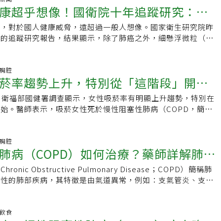
，顯示肺阻塞不只是呼吸問題。肺阻塞及心血管疾病雖然是二個不
康超乎想像！國衛院十年追蹤研究：
較久；反之，若患者沒有過敏威脅要處理時，免疫系統兵力較為
是他跟心臟科醫師說他咳嗽好幾年了，能不能開個藥給他。這位
其共同危險因子「吸菸」會加重原本的胸腔問題及心臟病。台灣
病毒無法長驅直入，較不容易感冒。很多小朋友出現打噴嚏、流
糖尿病，平常每天要兩包菸，抽三四十年了。這咳嗽也是老問題
醫學會秘書長周昆達指出，咳、痰、喘甚至胸悶等症狀全部混在
境，對於國人健康威脅，遠超過一般人想像。國家衛生研究院昨
下降，4大疾病死亡率跟著降
症狀時，讓不少家長無法分辨孩子究竟是過敏還是感冒了。柳雱
意，反正抽菸的人哪有不咳兩聲的，菸咳菸咳，加上有點菸痰，
會以為只是感冒、氣喘或其他呼吸道疾病，忽略心肺發出的警
年的追蹤研究報告，結果顯示，除了肺癌之外，細懸浮微粒（Ｐ
一開始可能是過敏，但因為沒有得到妥善處理照顧，導致免疫功
家常便飯。只是最近咳嗽越來越頻繁，咳到胸口有點緊緊的，有
阻塞疾病時，已經錯失黃金治療期。周昆達說，這份普查資料也
慢性阻塞性肺病（ＣＯＰＤ）、缺血性心臟病、中風等慢性疾病
冒病毒入侵引起感冒。預防感冒優先做好「口鼻保暖」面對感冒
，所以想要請心臟科醫師順便開個藥給他。心臟科醫師聽一聽病
已戒菸、持續吸菸的肺阻塞病人，惡化風險下降29%，接種疫
肝癌患者如持續暴露於空汙環境，存活率更低。PM2.5下降 4
雱邁提醒民眾，務必要做好「口鼻保暖」，避免鼻黏膜接觸到冷
疑是胸腔科的慢性病，立馬轉了過來。肺阻塞平常不會喘 但爬
病人，中重度惡化風險降低了13%。建議吸菸、65歲以上長
顯著下降國衛院、環境部攜手完成這項研究計畫，研究團隊分析
吸胸腔
敏發生的機會，也提升鼻黏膜免疫力，進而預防感冒。柳雱邁
仔細詢問起來，這位大哥之前感冒時都會咳很久，有時候胸口還
菸率趨勢上升，特別從「這階段」開
感及肺炎鏈球菌疫苗，減少肺阻塞急性發作。
監測資料、衛福部健保資料庫、美兆健康資料庫、內政部死亡統
為發燒、咳嗽、打噴嚏、流鼻水等症狀，不會直接攻擊心臟，但
口哨的高頻哮鳴音。他本身沒有氣喘病史，平常也不覺得喘，只
據，交叉統計後發現，多種空汙物質暴露與國人死亡及疾病風險
全身性發炎反應，影響心血管功能，如血壓上升、心搏過快等，
像不像以前一樣可以連續爬好幾樓，兩樓後就會有點喘，需要休
，衛福部國健署調查顯示，女性吸菸率有明顯上升趨勢，特別在
全身所有部位癌症，死於肺阻塞風險高
家環境醫學研究所研究員陳裕政指出，該研究分析二○○七年至
。若是感冒合併心肌炎，則可能攻擊心肌組織，嚴重會導致心臟
口悶悶癢癢的，不咳一下不舒服。胸部X光檢查上發現他的肺部
始。醫師表示，吸菸女性死於慢性阻塞性肺病（COPD，簡稱
本土空氣品質，以及國人健康狀況，結果發現，ＰＭ二點五濃度
慢性肺阻塞病人（COPD）或是氣喘患者，一旦感冒，相關症
，肺功能檢查顯示阻塞型肺病變，最後的診斷是慢性阻塞性肺
的女性高出近22倍，呼籲女性應早日戒菸，遠離死亡風險。台
／立方公尺降到廿一點四七微克／立方公尺，肺癌、肺阻塞、缺
柳雱邁提醒，有相關病史者要留意保護口鼻，避免引起併發症。
一種肺部的慢性疾病，全名：Chronic obstructive
吸菸率有上升趨勢世界衛生組織（WHO）統計，全球15歲以上女
風等四大疾病死亡率顯著下降。報告顯示，隨著ＰＭ二點五濃度
病人初診斷都不
000年16.2%降至2020年7.8%，吸菸率降幅較男性高。國健
吸胸腔
率下降百分之四點廿六，ＣＯＰＤ下降百分之六點九一，缺血性
肺病（COPD）如何治療？藥師詳解肺阻
打個比方，如果糖尿病是胰臟的慢性病，高血壓是心血管的慢性
素英指出，台灣18歲以上女性吸菸率有上升趨勢，特別從國三
之六點五六，而中風下降幅度最為明顯，達百分之七點三一。空
肺部的慢性病，需要好好地控制和保養，避免疾病惡化和功能繼
三吸菸率皆有微幅上升。北市聯醫中興院區副院長、家醫科醫師
應 影響器官陳裕政表示，民眾如經常暴露在細懸浮微粒（ＰＭ
nic Obstructive Pulmonary Disease；COPD）簡稱肺
療，降低急性惡化率及嚴重度
起高血壓糖尿病未控制的中風心肌梗塞等風險，肺阻塞惡化最明
77歲女性來到戒菸門診，主訴家人無法忍受她身上的菸味，拒
微粒（ＰＭ十）、臭氧、二氧化氮、二氧化硫及一氧化碳等空汙
質性的肺部疾病，其特徵是由氣道異常，例如：支氣管炎、支氣
功能下降，生活無法自理的失能狀況。肺阻塞本身是肺部組織暴
見面聚會，工作與同事接觸時，會飄出濃濃菸味，遭到同事屢勸
期、長期，皆會增加心肺疾病死亡風險，關鍵在於空氣汙染提高
或肺泡異常引起的慢性呼吸道症狀，導致持續且通常是進展性的
汙染、感染、慢性發炎等危險因子下，造成肺部組織的慢性病
月開始服用戒菸藥物，3個月後戒菸成功，但6個月追蹤時失敗
進而影響到全身器官，並加速原本疾病的惡化速度，提高死亡
病現在已成為全球前三大死因之一，被視為重要的公共衛生挑
常的吐氣。肺部像是一個過度充氣的氣球，沒有把氣排出的氣
健康和形象著想，她主動聯絡戒菸衛教師，希望再挑戰一次戒
也發現，糖尿病患對於ＰＭ二點五相當敏感，如果長期暴露此空
死亡發生在低收入和中等收入國家。2012年有超過300萬人因慢
明飲食
吸更多的氣，導致患者的有效換氣空間減少，而容易覺得呼吸
全身所有部位的癌症吳岱穎表示，吸菸會導致全身所有部位的癌