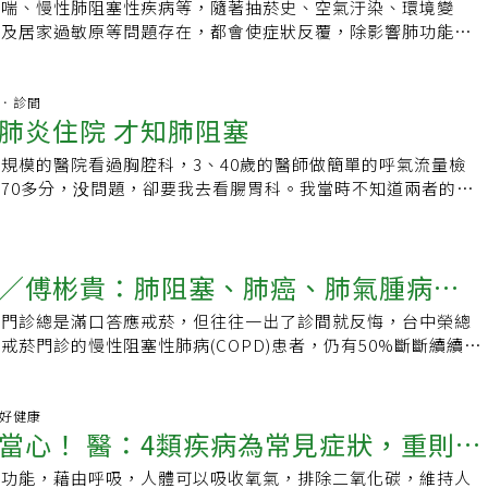
濃縮型食物．少量多餐，切勿一次大量進食．使用促進食慾的藥
望能持續下去，即使疫情趨緩，還是應該有所警覺，只要空氣品
肺阻塞初期較無明顯症狀，容易和一般感冒混淆，但感冒症狀不
氣喘、慢性肺阻塞性疾病等，隨著抽菸史、空氣汙染、環境變
espimat（適維樂舒沛噴）、Spiriva Respimat（適喘樂舒沛噴）。
阻塞患者因肺功能相對較差，配戴口罩時較一般人更容易出現頭
，蘇一峰在臉書發文表示，待在火災現場時，人容易吸入大量濃
改善消化情形．必要時以口服營養品補充熱量或利用管灌食，給
應出外就應戴口罩，且經常替換。
阻塞患者因肺功能較差，戴口罩更容易頭暈、頭痛，更容易
以及居家過敏原等問題存在，都會使症狀反覆，除影響肺功能
的目的除了可以減輕症狀，減緩肺部功能下降速率，也能降低急
配戴口罩。 一分鐘登階＋咳痰喘初步評估 遠離
性肺部損傷，引起缺氧風險。他說明，原理在於滾燙的濃煙可能
時呼吸短促飲食對策：．進食時以鼻導管給予低流速氧氣．姿勢
塞依照風險、症狀及惡化病史，分為四種族群，GroupA為症狀
影響生活品質。對於這些慢性氣道疾病的治療，正本清源相當重
嚴重程度，從而改善生活品質、降低死亡率。因此，規律使用藥
道，導致呼吸道水腫，無法正常進行氣體交換。蘇一峰指出，發
治療運動等，應在飯前30分鐘執行完畢．進食時將腳平放地
upB症狀多、風險低，GroupC症狀少、風險高，GroupD症狀
關鍵。為了要了解肺部的目前狀況，肺功能檢查是標準檢查項
病情，切勿等到症狀出現時才使用短效藥品舒緩，也須依從醫師
部功能一旦損傷幾乎無法逆轉，當肺阻塞發生重度急性惡化，兩
人體此時會因肺水腫缺氧與一氧化碳中毒昏迷，甚至因而死亡。
、上身前傾，充份利用輔助肌並能預防嗆食．進食期間若發生呼
灣胸腔暨重症加護醫學會呼吸道疾病委員、彰化基督教醫院副院
檢查，除了可以評估病患現有肺部的功能受限位置外，同時也了
杏林．診間
自行停藥。若是醫師替您更換了藥品，特別是吸入劑裝置不同
達20%。現行肺阻塞診斷主要以肺功能機器進行檢測，較耗時
若民眾遭遇火災後幸運獲救，由於同樣吸入許多濃煙，後續須密
息直到舒服再繼續進食腹脹、便秘飲食對策：．避免食用易產氣
肺炎住院 才知肺阻塞
肺部功能一旦損傷，幾乎無法逆轉，且肺阻塞發生重度急性惡化
劑的治療反應，協助醫師做臨床診斷。肺功能的檢查通常視病患
用方法。每一種吸入劑類型的注意事項皆有差異，若是有相關的
作，為了幫助肺功能篩檢能更為普及，學會目前正積極發展肺阻
部功能，觀察有無肺阻塞、肺纖維化，或是肺癌的發生，避免錯
甘藍或豆類．勿張口呼吸，進食時不要講話，以免吸入過多氣
率高達20％。古世基表示，一名66歲退休病患，過去為了應酬
六個月檢查一次。而胸部X光片的影像，也可以讓醫師了解問題
皆可向藥師詢問。除了藥物治療外，COPD尚有許多重要的非
，希望找出更多早期患者，及早介入治療。鼓勵平時透過「一分
間。
規模的醫院看過胸腔科，3、40歲的醫師做簡單的呼氣流量檢
動量，以促進腸胃蠕動．攝取流體、溫和等容易排空的食物．攝
超過20年，退休後出現咳、痰、喘症狀，尤其天氣變化呼吸更急
症下藥。有許多共同疾病會干擾本身的氣喘疾病控制，例如胃酸
致COPD主要是暴露在吸菸的環境和吸入空氣污染的有毒顆粒
肺功能檢測，若一分鐘無法爬完80階階梯(約四層樓)，且合併
70多分，没問題，卻要我去看腸胃科。我當時不知道兩者的關
和水果，以預防便秘．必要時可依醫囑給予軟便劑或消脹氣藥物
日常嚴重影響，就醫診斷為肺阻塞合併過敏體質，透過藥物、肺
中止、慢性肺阻塞等，都會因為病患的不同生理狀況而有影響。
菸十分重要，可諮詢家庭醫學部尋求戒菸服務。定期疫苗注射也
咳、痰、喘症狀，則可能有肺阻塞風險，務必及早就醫檢查開始
流治療了一、兩年，反反覆覆，最後放棄不管了。直到兩年前因
性肺病患的6點飲食原則、常見進食問題之飲食對策，以及需補
，肺功能獲得改善，運動耐力也提升。古世基說，若肺阻塞又確
可能只是因口乾、打呼或藥物副作用所造成的症狀，若單純給予
D，例如：流感疫苗、新冠肺炎疫苗、肺炎鏈球菌疫苗、破傷風
的醫師診斷我有肺阻塞，是長年累積下來的問題，肺功能已剩
，知道每天該怎麼吃才不會造成身體不適，補充身體所需的營養
是「雙重打擊」。他分享，一名50多歲男性個案，本土疫情爆
限，而是要找到上游原因對症治療。慢性肺阻塞性疾病多是因年
日咳混合疫苗。以上均與穩定期肺阻塞的病程進展和生活品質息
適當科別檢查 30-50階：可能是肺阻塞中度風險族群，請持續
，醫師詳細解釋說，因為我的生活緊張、有胃食道逆流及對灰塵
性阻塞性肺病，都是由吸菸或接觸二手菸而引起，因此戒菸及遠
身肺阻塞輕微，但確診新冠一周後呼吸衰竭，送急診插管進加護
能下降，但此時和氣喘的小氣管發炎不盡相同，而可能伴隨著大
塞性肺病既可以預防也可以治療，期望大家都能遠離疾病，呼吸
80階：是肺阻塞低風險族群，請繼續往超越80階邁進 《延伸閱
／傅彬貴：肺阻塞、肺癌、肺氣腫病變
肺阻塞。之後我每天早晚使用氣管擴張消炎劑，有次感冒，到小
治療COPD最經濟有效的方法。延伸閱讀：．肺功能檢測到底
後拔管，肺部仍結疤、纖維化，即便出院，一活動仍容易掉血氧
氣腫等。呼吸中止更是造成大量未經調節的空氣進入呼吸道，此
：．肺功能檢測到底在測什麼？醫：出現喘、咳等呼吸道症狀就
周當心肺阻塞避免肺功能惡化醫：及早就醫、正確用藥是關鍵 ．
醫師做簡單的尖峰呼氣流量檢查，認為正常，但我心中納悶。後
出現喘、咳等呼吸道症狀就該測．肺阻塞易與感冒混淆，咳痰喘
低正常值90%，這類患者需門診、肺復原協助復健，也建議家中
悶等症狀，更進一步惡化氣喘控制。當氣管結構長期被破壞，同
菸門診總是滿口答應戒菸，但往往一出了診間就反悔，台中榮總
塞性肺病更該運動？COPD患者應避免哪些運動？．「咳、
關
阻塞？1分鐘自我測試肺功能好壞 以上新聞文字、照片皆屬
度檢查，並買了尖峰呼氣流速計，才知其中差異。專業的胸腔科
醫教一招檢測肺功能．印表機也傷肺！「這群人」超過七成不知
，若血氧過低需戴氧氣鼻管，絕不可能恢復到過往狀態。王鶴健
發炎的原因，就會造成病患後期出現肺炎等併發症。除了氣喘的
戒菸門診的慢性阻塞性肺病(COPD)患者，仍有50%斷斷續續在
性肺病病人吃什麼？6飲食原則補足營養責任編輯：陳學梅
所有，非授權合作媒體，禁止任何網站、媒體、論壇引用及改
判斷到是小氣管阻塞嚴重，尖峰呼氣流量只是一般的呼氣，只做
侵害參考資料：．高雄榮總醫訊－肺阻塞病人常見的進食問題及
阻塞篩檢生活化，鼓勵民眾平時透過「一分鐘登階」進行自我肺
估疾病治療相關的臨床共病，也是氣喘等慢性氣道疾病治療的重
應與專業科別結合，在患者的疾病治療流程加入戒菸，才能事半
没問題。在家中使用時，必須是平日没特別症狀時測得兩周的最
醫療體系衛教資訊網－慢性阻塞性肺疾病飲食及特定營養素補
鐘無法爬完80階階梯、約四層樓，且合併三周以上咳、痰、喘
治療管理中心主任、胸腔內科主治醫師傅彬貴投入戒菸防治多
標準值，感覺不舒服時，低於自己的標準值80%就要回診，並
設醫院-慢性阻塞性肺病病人飲食原則
塞風險，建議盡快到醫療院所就醫，安排X光及肺功能檢查。林
的戒菸模式是由醫院開設戒菸門診，只能被動的等候病人上門，
科普好健康
一般值來看。當時肺炎只發燒三天，吃藥退燒，醫師開了住院
者風險程度給予整合性照護，以藥物與非藥物治療（如戒菸、營
當心！ 醫：4類疾病為常見症狀，重則有
介有需要的患者到戒菸門診，但他在胸腔內科收治患者的經驗發
不了時再住院，身旁的人都認為没發燒不必住院，但上班一周後
肺復原運動）雙廣齊下，維持患者肺功能。古世基表示，以國際
的成功率不高。「因為戒菸門診的患者不會回診，不然就是半途
没發燒仍決定住院，醫師說，「再晚就可能敗血症了」，所以發
理功能，藉由呼吸，人體可以吸收氧氣，排除二氧化碳，維持人
新冠肺炎的危險因子，除了高齡外，排序第一為心血管疾病，第