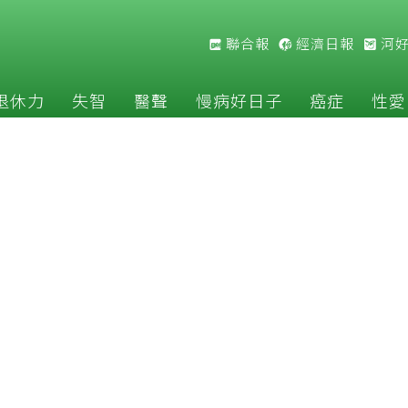
聯合報
經濟日報
河
退休力
失智
醫聲
慢病好日子
癌症
性愛