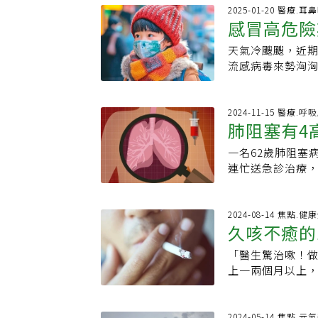
房設備。如果已
剛開始多以咳嗽
口罩，減少與有
病發生的部位不
2025-01-20 醫療.耳
功能。記住，廚
提高警覺，當症
感冒高危險
戒菸、遠離二手
因子很相似，像
它的嚴重性。保護
正原因。【慢病
避免嗆咳，並維
阻塞，或增加疾
粉絲專頁)
護醫學會關心肺
天氣冷颼颼，近
於提升免疫力。每
同研究、統計，從
外胸腔病科醫師
流感病毒來勢洶
感季節，高風險
醫學會台灣胸腔
網站｜Facebo
人。農曆春節年
效降低肺炎發病
全球新興疫情，
好日子邀請病友
提高警覺，小心
療、教學與研究水準
步，還能提出問
邁指出，天冷時
2024-11-15 醫療.呼
肺纖維化（菜瓜布
肺阻塞有4
纖維化共存！【
是經由飛沫與接
他病友罹病經驗
嗎？為什麼洗腎
的病毒毒性及傳
們一起勇敢面對
一名62歲肺阻塞
的慢病衛教資訊，與
溫。天冷 影響鼻
不吃早餐會影響
連忙送急診治療
題圈 📍觀看影音&gt;&gt;慢病
喉嚨痛、流鼻水
提供最接近病友真
送命。台灣胸腔
子報 📍追蹤加入
起的急性呼吸道
題&gt;&gt;慢病好
（COPD）早期
水、喉嚨痛、肌
閱&gt;&gt;慢
疾病機率。肺阻
2024-08-14 焦點.健
柳雱邁表示，天
久咳不癒的
高死亡率、高住
泌鼻黏液的功能
診斷與照護品質
釋，鼻黏膜是靠
「醫生驚治嗽！
現變肺阻塞
應該邁向優化治
腔免疫功能的第
上一兩個月以上，
低四高風險。台
降。人體免疫系
將可能引起慢性
果顯示，有肺阻
病毒入侵。柳雱
對科，看對人！久
咳痰、心血管共病
會弱化。過敏 沒
科別】建議科別
2024-05-14 焦點.元