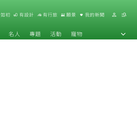
好如初
有設計
有行旅
願景
我的新聞
名人
專題
活動
寵物