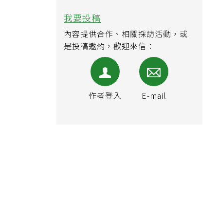
被認為無用的東西反幫了大忙！
50歲婦慶幸沒隨手丟棄的3樣物
品
坪林獨居老翁離世無人知 13犬
守屋護遺體伴最後一程
先生走了，太太可以續領勞保年
金嗎？專家揭遺屬年金怎麼領，
看順位還要看資格
15歲經營之神3.9億暴富落幕 麥
克風少年蘇友謙：每天領700元
過日子
看更多
疾病百科
大腸直腸癌（大腸癌）
痔瘡