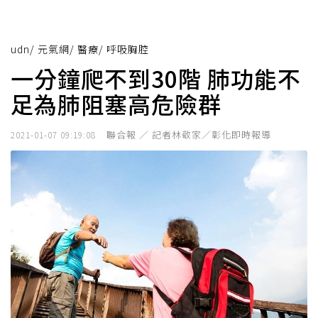
udn
/
元氣網
/
醫療
/
呼吸胸腔
一分鐘爬不到30階 肺功能不
足為肺阻塞高危險群
聯合報 ／ 記者林敬家／彰化即時報導
2021-01-07 09:19:08