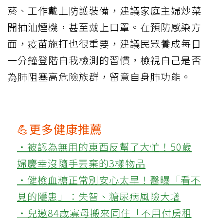
菸、工作戴上防護裝備，建議家庭主婦炒菜
開抽油煙機，甚至戴上口罩。在預防感染方
面，疫苗施打也很重要，建議民眾養成每日
一分鐘登階自我檢測的習慣，檢視自己是否
為肺阻塞高危險族群，留意自身肺功能。
💪更多健康推薦
‧被認為無用的東西反幫了大忙！50歲
婦慶幸沒隨手丟棄的3樣物品
‧健檢血糖正常別安心太早！醫曝「看不
見的隱患」：失智、糖尿病風險大增
‧兒邀84歲寡母搬來同住「不用付房租