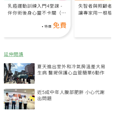
乳癌運動訓練入門4堂課 -
失智者與照顧者
伴你術後身心靈不卡關（線
讓專家用一根棍
上影音課）
何逆轉退化大腦
免費
課）
特價
延伸閱讀
夏天進出室外和冷氣房溫差大易
生病 醫揭保護心血管簡單6動作
近5成中年人腹部肥胖 小心代謝
出問題