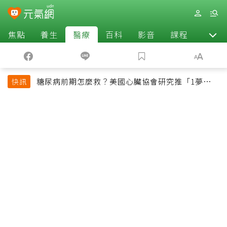
焦點
養生
醫療
百科
影音
課程
退休
糖尿病前期怎麼救？美國心臟協會研究推「1夢幻水
快訊
果組合」 酪梨加它改善血管功能