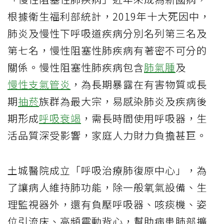
根據衛生福利部統計，2019年十大死因中，
肺炎及慢性下呼吸道疾病分別名列第三名及
第七名，慢性阻塞性肺疾病有著密不可分的
關係。慢性阻塞性肺疾病包含
肺氣腫
及
慢性支氣管炎
，為長期暴露在有害物質或長
期
抽菸
族群為最大宗，易感染肺炎及疾病後
期形成
呼吸衰竭
，需長時間使用呼吸器，生
活品質深受影響，家庭人力財力負擔甚巨。
土城醫院成立「呼吸治療肺復原中心」，為
了讓病人維持肺功能，除一般氧氣設備、生
理監視器外，還有負壓呼吸器、咳痰機、姿
位引流床、高頻震動背心，幫助病患肺部擴