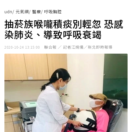
udn
/
元氣網
/
醫療
/
呼吸胸腔
抽菸族喉嚨積痰別輕忽 恐感
染肺炎、導致呼吸衰竭
聯合報 ／ 記者江婉儀／新北即時報導
2020-10-24 13:15:00