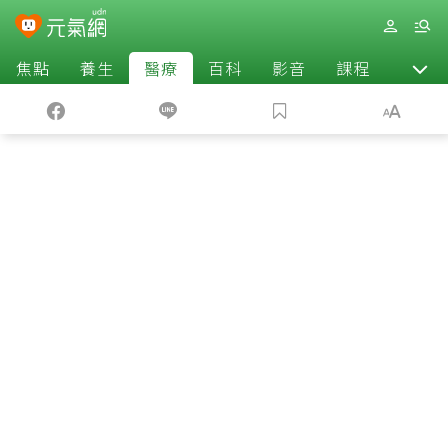
焦點
養生
醫療
百科
影音
課程
退休