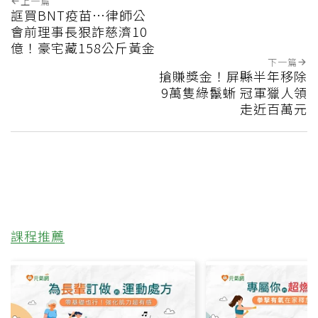
上一篇
誆買BNT疫苗…律師公
會前理事長狠詐慈濟10
億！豪宅藏158公斤黃金
下一篇
搶賺獎金！屏縣半年移除
9萬隻綠鬣蜥 冠軍獵人領
走近百萬元
課程推薦