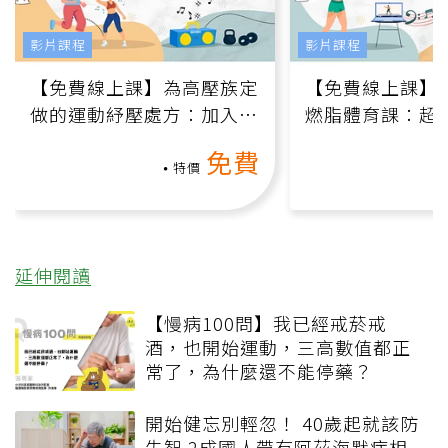
影片課程
影片課程
【免費線上課】為高壓族定
【免費線上課】
做的運動紓壓處方：加入行
燃脂體育課：超
動、增肌、互動元素，0基
氧」高壓族在家
免費
礎也能做！
負擔
特價
延伸閱讀
【慢病100問】我已經戒菸戒
酒，也開始運動，三高數值都正
常了，為什麼還不能停藥？
開始健忘別輕忽！ 40歲起就該防
失智 2成國人帶有阿茲海默症相