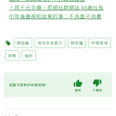
‧用千元手機、拒絕社群網站 48歲社長
中年後重視和放棄的事：不為面子消費
肺阻塞
慢性支氣管炎
肺氣腫
呼吸衰竭
咳嗽
抽菸
這篇文章對你有幫助嗎?
實用
不實用