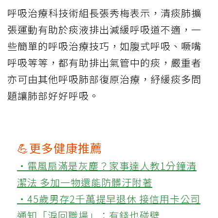
呼吸治療科技術組長張秀梅表示，清痰肺擴
張運動有助於痰液排出減緩呼吸道不適，一
些簡單的呼吸治療技巧，如腹式呼吸、噘嘴
呼吸等等，都有助排出氣管中的痰，嚴重者
亦可由其他呼吸肺部復原治療，紓緩痰多問
題讓肺部好好呼吸。
💪更多健康推薦
‧電風扇滿是灰塵？家事達人教1分鐘清
潔法 多加一物還能防髒汙附著
‧45歲男存2千萬提早退休 接信用卡公司
通知「淚回職場」：有錢也碰壁