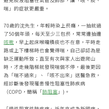
避免痰液阻塞在氣管及肺部，讓「咳、痰、
喘」的症狀更嚴重。
70歲的沈先生，年輕時染上菸癮，一抽就過
了50個年頭，每天至少三包菸，常常邊抽邊
咳嗽
，早上起床喉嚨積痰也不在意，平時走
路或上下樓梯時也會覺得喘，自己卻認為是
缺乏運動所致；直至有次與家人出遊爬山
時，才走幾階梯就發現喘個不停，最後更因
為「喘不過來」、「咳不出來」送醫急救，
經診斷後發現罹患慢性阻塞性肺疾病
（COPD，簡稱「
肺阻塞
」)。
「慢性阻塞性肺疾病」近年來成為新國病，