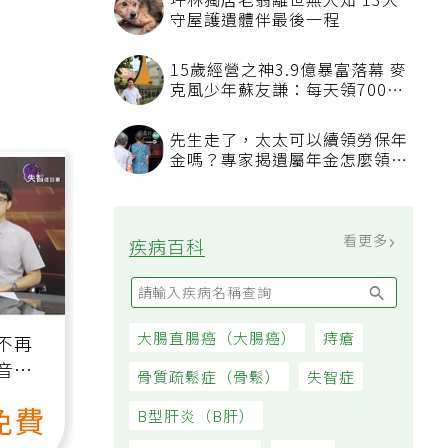
坪林獨居老翁離世無人知 13犬
守屋護遺體伴最後一程
15歲經營之神3.9億暴富落幕 麥
克風少年蘇友謙：每天領700元
過日子
先生走了，太太可以續領勞保年
金嗎？專家揭遺屬年金怎麼領，
看順位還要看資格
看更多
疾病百科
大腸直腸癌（大腸癌）
痔瘡
不再
音
骨質疏鬆症（骨鬆）
失智症
免費
B型肝炎（B肝）