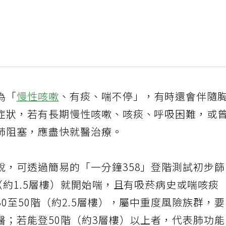
為「
慢性咳嗽
、有痰、喘不停」，有時還會伴隨
症狀，若有長期慢性咳嗽、咳痰、呼吸困難，或
肺阻塞，應盡快就醫治療。
說，可透過簡易的「一分鐘358」登階測試初步
（約1.5層樓）就開始喘，且有吸菸病史或喘咳痰
0至50階（約2.5層樓），屬中重度風險族群，
醫；若能登50階（約3層樓）以上者，代表肺功