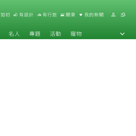
好如初
有設計
有行旅
願景
我的新聞
名人
專題
活動
寵物