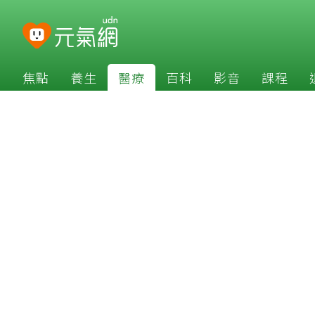
焦點
養生
醫療
百科
影音
課程