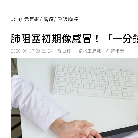
udn
/
元氣網
/
醫療
/
呼吸胸腔
肺阻塞初期像感冒！「一分鐘
2020-09-17 23:21:24
聯合報 ／ 記者王思慧／花蓮報導