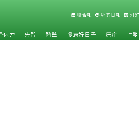
聯合報
經濟日報
河
退休力
失智
醫聲
慢病好日子
癌症
性愛