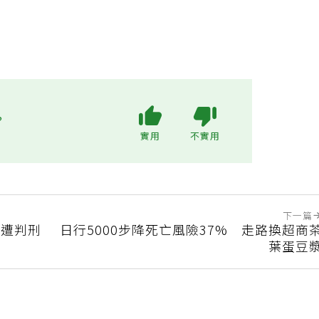
?
實用
不實用
下一篇
犯遭判刑
日行5000步降死亡風險37% 走路換超商
葉蛋豆