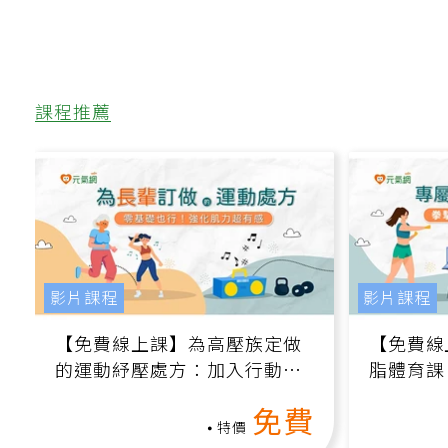
課程推薦
影片課程
影片課程
【免費線上課】為高壓族定做
【免費線
的運動紓壓處方：加入行動、
脂體育課
增肌、互動元素，0基礎也能
高壓族在
免費
做！
特價