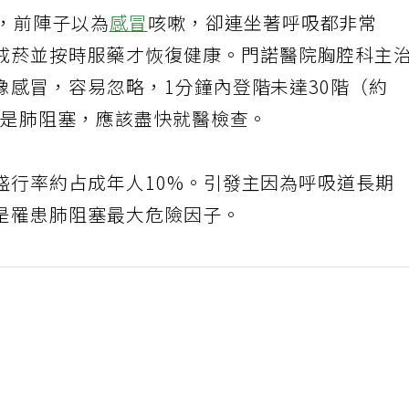
慣，前陣子以為
感冒
咳嗽，卻連坐著呼吸都非常
戒菸並按時服藥才恢復健康。門諾醫院胸腔科主
像感冒，容易忽略，1分鐘內登階未達30階（約
能是肺阻塞，應該盡快就醫檢查。
盛行率約占成年人10%。引發主因為呼吸道長期
是罹患肺阻塞最大危險因子。