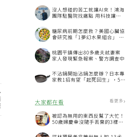
沒人想碰的苦工就讓AI來！鴻海
團隊駐醫院找痛點 用科技讓醫
療更有溫度
糖尿病前期怎麼救？美國心臟協
會研究推「1夢幻水果組合」 酪
梨加它改善血管功能
桃園平鎮傳出80多歲夫弒妻案
家人發現緊急報案、警方調查中
不沾鍋開始沾鍋怎麼辦？日本專
家教1招有望「起死回生」，5情
況該換新
茶
看更多
大家都在看
漿
被認為無用的東西反幫了大忙！
50歲婦慶幸沒隨手丟棄的3樣物
品