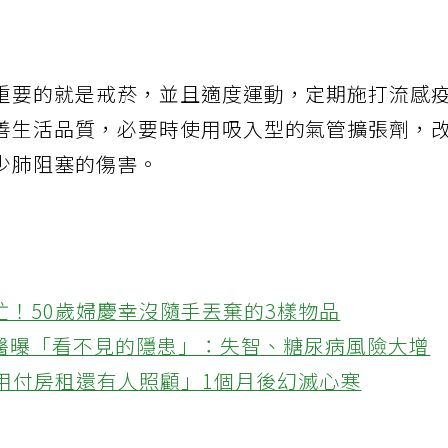
重要的就是戒菸，並且適度運動，定期施打流感
善生活品質，必要時使用吸入型的氣管擴張劑，
少肺阻塞的傷害。
忙！50歲婦慶幸沒隨手丟棄的3樣物品
醫曝「看不見的隱患」：失智、糖尿病風險大增
不用付房租還有人照顧」1個月後幻滅心寒