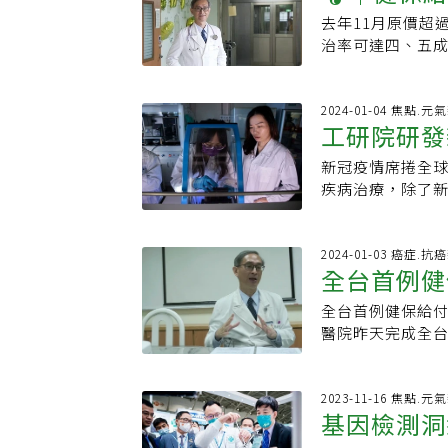
以維持原來的治
展全球負責人Chris
台灣免疫暨腫瘤學
文震提醒，細胞
險管理」是他一
去年11月原價超
T療法為何
測時間點是在引導
們的責任與日俱
治療就是重新改
患者在選擇治療
棄，如同醫師鼓
治率可達四、五成
提升至高危險分群
社會和地球的負
在最成功的免疫
療團隊的第二意
科」醫師 撐起偏
巴癌、過去9年幾
須提高至極高危險
免疫細胞恢復正
職：台灣免疫暨
業，從醫以來深
終於今年1月2日
持期初期進行，主
物對每種癌症都
腫瘤科總醫師學歷
栓、骨科、開胸
對抗淋巴癌9年，
2024-01-04 焦點.元
0.01%）的高
外數據約五成，
人：韋麗文主持
工研院研發
大學醫學系主任，
緣際會下，張女士
整治療強度，並評
種是作用於一種名
特別感謝：台灣
「醫院就是醫學
療法納保的火車。
治療 治癒率提升
白質或其夥伴蛋白
新冠疫情席捲全球
療
強化醫療職能，培
房的玻璃窗陪伴
兒童急性淋巴性
泛性的發炎反應
疾病治療，除了
醫療資源不足，決
醫療研發中心主
是嬰幼兒病童仍
奈米粒(Lipid N
進攝護腺癌是台灣
「讚」手勢，表示
長大！
入細胞內，使核酸
1991年赴美國
癌第4期，此後幾
助核酸藥物傳遞
2024-01-03 癌症.抗
到骨頭有深入研
經接受自體骨髓移
全台首例健
力佳，發展已逾一
器手臂手術訓練
B細胞淋巴癌。所
疫苗技術讓許多
個人專業更上一
為張女士的一線生
全台首例健保給付
里程碑
業技術研究院研發
月異，更要隨時
前最成熟的CAR
醫院昨天完成全台
LNP在初代T細胞與
試、持續不斷學
因改造後，能精準
淋巴癌，抗癌9年
可望作為新的免
規畫，及早做好
樣；其成功率關鍵
行細胞回輸。這項
免疫治療的新篇
齡醫療 為雲林留
佳，做出的CAR
細胞回輸過程分
2023-11-16 焦點.元
粒用於傳送小分
任院長後，推動
基因檢測洞
將由醫師決定是否
解凍後於半小時
用來包覆編碼設計
院通過JCI認證
T細胞治療健保給
李啟誠說，正式回