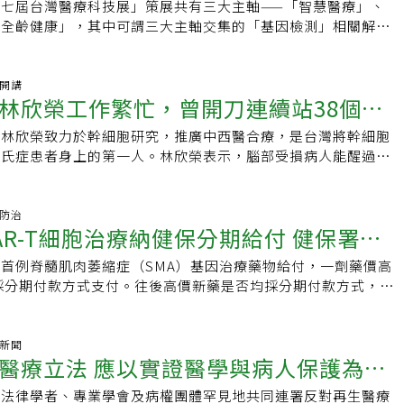
新穎脂質奈米粒，特別針對一般實驗室研究及臨床上皆難以有效
七屆台灣醫療科技展」策展共有三大主軸——「智慧醫療」、
金發現攝護腺癌診斷少且發現時多數晚期，因此親自走入社區宣
BCL）2項，治癒率分別達五成和四成。截至2日共7例患者核准
700以下，維持體內合適環境，經2日休息後，才回輸細胞。自病人
行開發，可以將編碼設計好的mRNA送進免疫細胞內，協助免
「全齡健康」，其中可謂三大主軸交集的「基因檢測」相關解方
、失智共照中心，推動攝護腺特異抗原偵測，將每年8月訂為
1例、DLBCL6例，另有5位病人正申請審查，分別為ALL2例、
送至藥廠瑞士總部改造後，以專機送回花蓮慈院的CAR-T細胞，
的多元發展。工研院研發團隊執行的「免疫細胞傳輸之核酸傳輸
代基因定序（NGS）明年預計納入健保給付，且今年底再生醫
，如今診斷晚期攝護腺癌比率已從4成降至3成。同時引進第2代
「病患分布長者多、病童少的原因，包括母數大小、治療特性及給
毫升，保存於2片特殊鐵片之間，放置於該院地下室的細胞中心攝
鎖定傳輸核酸藥物的新型脂質奈米顆粒，能把mRNA傳遞到免
等時事熱點下，格外成為關注焦點！作為生物遺傳最小單位的基
、PARP抑制劑、細胞治療、鐳223及海福刀等，提供整合式治
啟誠表示，ALL病人每年約2至3百位，以25歲以下的年輕型患者
備中，上午先送至移植病房辦公室解凍3分鐘，再以靜脈注射方式
改造。目前個別化治療的CAR-T細胞療法，費用逾千萬元，且
的排列組合下，形塑出無數獨一無二的生命體，而透過先進基因
袖開講
顱內動脈（IA）取栓治療、EBUS支氣管內視鏡超音波、畸形
兒童患者，根治率、存活率可達8成，復發、治療失敗的患者僅
從解凍至輸注完畢需在30分鐘內完成。過程由該院幹細胞與精
林欣榮工作繁忙，曾開刀連續站38個小
所以製備時間長。mRNA技術優勢為製程簡捷、可以快速且大
預測個人罹患疾病風險，經由「預防勝於治療」調整生活習慣及
，引進雲林唯一「高壓氧氣治療艙」，裝設電子白板、病人量測
紀較長的患者，已超越健保給付的25歲年齡門檻。李啟誠解
疫治療科副主任黃威翰執行。張女士於去年12月28日即住進移
相對低，且有機會減少病毒載體傳輸的潛在致癌風險。研發團隊
低患病風險，達成預防醫學、精準治療、全齡健康目標。常見的
、AI智慧醫療紀錄-智海系統，打造科技智能治療，讓偏鄉患者
者年齡偏高，最能根治該疾病的治療方式是自體骨髓移植，但移植
夫黃先生每日隔著病房玻璃陪伴。元旦兩人受訪表示，完全信任
長林欣榮致力於幹細胞研究，推廣中西醫合療，是台灣將幹細胞
操場多吃蔬食養生
毒載體的LNP技術，期待能取代CAR-T細胞治療中病毒載體的
風險基因檢測、新生兒基因檢測、與癌症相關的細胞突變基因檢
方位醫療照護。雲林高齡者多，行動慢、聽力差，吳錫金與病人
強度化療，對70歲以上的患者而言，使用CAR-T反而不易讓病
待治療過程，不擔心治療失敗機率。什麼是CAR-T細胞治療？
森氏症患者身上的第一人。林欣榮表示，腦部受損病人能醒過
安全的核酸傳輸技術。 核酸LNP提供免疫細胞改造新工具 加速
技術發展日新月異，其中次世代基因定序能夠找出致癌的驅動基
慢，無形中產生更多耐心包容和人情溫暖，真正有「視病如友」
發症，國際研究也顯示，80歲以上患者使用CAR-T治療成功率
有補助CAR-T細胞治療？花蓮慈濟醫院院長林欣榮表示，CAR-
最大的挑戰。幹細胞移植 助巴金森患者林欣榮是國內治療腦部
及化不同於傳統大、小分子，核酸藥物應用更廣泛，工研院研發
用合適的標靶藥物治療病患，提高治療成功率。在本屆台灣醫療
有動力。雲林務農病人多，不少更是弱勢獨居，不論就醫負擔或
醫院獲准執行 後續住院觀察2項副作用至於治療流程，李啟誠指
癌症治療的最大突破之一，結合基因療法、細胞療法、免疫療法
讀醫學院時認為，神經外科最有挑戰性，其中腦部醫學更是難中
新商機，透過奈米粒子技術傳遞mRNA，開拓另一條免疫細胞
中，行動基因生技打造全方位癌症管理方案，透過尖端基因檢測
賴外援，身為海線標竿醫院，如何引進先進醫療、改善偏鄉就醫
患體內取出T細胞，經實驗室分離、濃縮且冷凍後，以專機送至
，也是許多復發癌症病友的重生希望，過去花東病人必須「盤山
科醫師之路，發揮所長、貢獻能力。過去他將流產胚胎的組織植
症防治
淑珍分享，新脂質奈米粒在初代T細胞及初代NK細胞的實驗中
分析，提供癌症治療之最佳方針、復發與抗藥性監控，以及特定
，也是未來要努力的方向。吳錫金小檔案．現職：中國醫藥大學
驗室改造後，再送回經過核可的7家醫學中心，包含花蓮慈濟、
AR-T細胞治療納健保分期給付 健保署：
治療，現今情況翻轉，全台首例CAR-T治療不在台北，而在花
多巴胺細胞再生，讓原本臥床、吞食困難的巴金森氏症患者逐漸
染效果，這種以生物化學機制將核酸送入細胞的方式，可增加改
治療評估。均泰生物科技亦以次世代定序技術為核心，提供客戶
長、中國醫藥大學泌尿學教授．學歷：中國醫藥大學醫學士、亞
學大學附設中和紀念醫院等7家醫學中心，冷凍於零下190度的
部醫療的一大里程碑。衛福部健保署自去年11月1日起給付
不但能走、能跳，還可以爬山。腦中風與腦傷是很難救援的疾
狀態的機率。鄭淑珍表示，核酸藥物的傳輸是極大挑戰，三年前
序至後端生物資訊分析的完整解決方案。除了包含基因體學之精
首例脊髓肌肉萎縮症（SMA）基因治療藥物給付，一劑藥價高
了
院健管所碩士．經歷：美國德州大學M.D. Anderson癌症中
細胞前5日，病人先以低劑量化療進行「淋巴消除術」，維持體
療，給付對象包括25歲以下急性淋巴性白血病（ALL）與難治型瀰
，患者可能會昏迷，讓患者甦醒過來是最重要的事之一。他的團
，可獲得的研究資料非常少，團隊不斷嘗試脂質奈米粒子技術的
劑銷售服務、生物資訊分析、高效能核酸／蛋白質萃取系統等研
將採分期付款方式支付。往後高價新藥是否均採分期付款方式，健
醫藥大學醫學系主任、中國醫藥大學台南市立安南醫院醫療副院
日休息後，才解凍以靜脈注射方式回輸細胞，從解凍至輸注完畢
瘤（DLBCL）二類。健保署署長石崇良表示，截至昨天共有7例
細胞療法，刺激患者腦迴路重新啟動，並搭配中醫針灸醒腦開
研發過程中設計多種新穎材料與組成，最終有了亮眼的成績。下
單細胞定序、多重抗體染色及影像擷取系統等儀器設備，滿足基
表示，正研議CAR-T細胞治療藥費採分期付款，目前與藥廠討
道腫瘤、攝護腺癌、微創及達文西機器人手術．給病人的一句
成，過程中因細胞相當珍貴，歷經4次沖洗，確保液體完全輸入病
用藥，分別為ALL 1例、DLBCL 6例。病例分布除花蓮慈院病
間患者醒過來、能站起來，甚至自己照顧自己，這是當今醫療科
一套全面的LNP工具，用於免疫細胞工程中的核酸傳遞，希望
究客戶需求。慧智基因開發多種深具臨床價值的基因檢測服務，
近有結論」。再生醫療製劑CAR-T為細胞合併基因治療，藥物
病治療，您我才有機會共創奇蹟。責任編輯：陳學梅
再住院觀察2、3週，確認是否出現免疫細胞激素風暴或神經毒
院4例，預計於近期執行；台中榮總2例，預計於本月下旬執
追求的目標。與團隊合作 研發醫療創新以前的林欣榮雖然解決
、療效更佳的細胞治療方式。 經過疫情洗禮，核酸藥物在
產前孕前、新生兒、癌症、罕見疾病、精準用藥等六大領域，並
萊亞」（Kymriah），適用患者為急性淋巴性白血病、復發性
氣新聞
常見的副作用，「若患者出現發燒或譫妄、抽筋，就需要注意，
人正申請審查，分別為ALL 2例、DLBCL 3例。健保議價後全
，卻不習慣團隊合作，直到加入慈濟醫院，與其他醫護同仁共同
功下，各種新興技術也如火如荼地展開研究，鄭淑珍表示，目前
醫療立法 應以實證醫學與病人保護為基
測，提供最安心的檢測品質。國際醫藥大廠旗下的羅氏診斷，提
大B細胞淋巴瘤兩大癌症，此屬一次性治療，藥價高達1100至
有解藥，能及時投藥緩解，不必過於擔心。」李啟誠小檔案現
連帶受惠李啟誠說，2017年美國食品藥物管理局（FDA）核准
的專長與知識，解決的問題反而更多更快，讓他有餘力做醫療創
發掘RNA藥物的無限可能，未來一旦推進到臨床、成功上市，
滋、微生物、心臟、性健康等多項血清免疫與分子自動檢測應
保署統計，國內目前已有7位患者自費使用CAR-T細胞治療。今年
院幹細胞與精準醫療研發中心主任花蓮慈濟醫院免疫暨維生物治
，每劑要價逾1500萬元台幣，經健保議價後，每劑給付價為819
患到醫院看病多是在病情最困難的時刻，情緒難免焦慮不安，
與法律學者、專業學會及病權團體罕見地共同連署反對再生醫療
治療個人化、成為人人都負擔得起的醫療服務。透過「莫德納台
展定序及數位方案的創新技術。亞洲準譯提供感染病原基因檢測