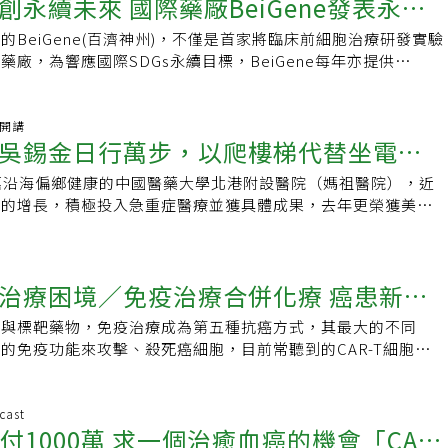
Committee, SMC）的安全性評估，這顯示 CAR001 的細胞治療在
創永續未來 國際藥廠BeiGene發表永續
訊不對等 病人多尊重醫師建議這話聽起來很有道理，但是，在
聽 按右下角播放鍵↓張文震指出，病患在選擇治療方法時，應優
括發燒、貧血、疲倦、臉色蒼白、淋巴結腫大、瘀青、不明原因
好基礎。目前試驗已順利進入第二組病患階段，整體臨床試驗進
行不通。在資訊不對等的情形下，絕大多數病人，都會相信醫師
指引的正規療法，雖然有些患者因害怕副作用，而尋求安全性較
頭痛等。不同危險分群治療強度不同 提高治癒率並減少後遺症
的BeiGene(百濟神州)，不僅是首家將臨床前細胞治療研發實驗
完成二期臨床試驗，並經審查風險效益，具安全性及初步療效，
一般的病人，連身為醫師的病人，也會被新創醫療迷惑，而去接
但經驗豐富的主治醫師能夠調整藥物劑量，幫助患者順利完成治
急性淋巴性白血病的分期和一般癌症不同，主要是依據復發風險
廠，為響應國際SDGs永續目標，BeiGene每年亦提供
再生醫療法」、「再生醫療製劑管理條例」，取得暫時性藥證，
高科技檢驗或未經過臨床試驗的細胞治療。對於沒有經濟問題的
法無效或無法使用，病患再來考慮細胞療法也不遲。再生醫療雙
「危險分群」，給予不同強度的治療。台灣兒童癌症研究群
企業責任與永續發展》報告，公布實現短期和長期目標等進展。在落
患者先行用藥。CAR001新藥也獲醫藥品查驗中心（CDE）指
錯誤的選擇，我只感到遺憾！但是，看到一般病人，因為尊重醫
帶來新希望在再生醫療法案通過之前，衛福部已頒布了特管辦
根據發病時的年齡、白血球數目、中樞神經是否侵犯、特殊染色體轉
截至2023年，全球已有超過100萬例癌症患者接受由百濟神州
加速推進新藥臨床試驗至藥品上市；至於恩慈療法，則可能待明
醫師而服從醫師的建議，借錢賣屋接受了不一定是最適當的治
細胞治療技術，為癌症患者提供了新的治療選擇。張文震指出，
進行「標準危險」、「高危險」或「極高危險」分群的判定，然
制劑和抗PD-1抗體藥物治療。BeiGene聯合創始人、董事長兼
袖開講
爐，才能做進一步的規劃，「如果成功的話，有機會延長癌症患
外，還要花更多的錢來補救，往往痊癒的機會已不大，怎不令人
藥物治療的最大差異，在於前者目前仍被定位為醫療技術，而非
吳錫金日行萬步，以爬樓梯代替坐電
規劃療程，讓病童獲得適切的治療強度，除了可以有效打擊血癌
John V. Oyler）表示，「無論癌症患者身在何處，社會經濟
狀態下活得更久。」延伸閱讀AI新藥開發 外泌體抗癌重大突破
鼓勵做多而不是做好我非常認同策略大師麥可波特的論述，他在
胞療法的療效並未如藥物般，經過嚴謹的臨床試驗和多國多中心
少副作用及後遺症。急性淋巴性白血病的治療，第一階段是引導
應有權獲得高品質、有影響力的藥物。」BeiGene以更經濟高
聖安生醫研發「靶向性外泌體」 突破腦血屏障 治癌具雙重優勢
書中說：「醫療的最高境界是用最少的錢，獲得最好的醫療效
嵌合抗原受體T細胞（CAR-T）療法為例，這是一種被明確定義
嘉沿海偏鄉健康的中國醫藥大學北港附設醫院（媽祖醫院），近
中海型飲食，每餐7分飽、多喝水不吃甜
最短時間內殺死最多血癌細胞達到疾病緩解，接著進入第二階段
為全世界患者帶來藥物可近性及可負擔的治療方式。對創新的承
有解？「外泌體」可望瞄準病灶「神救援」
健保制度的設計，誘因錯置，是鼓勵做多而不是鼓勵做好。我想
法，經過嚴格的臨床試驗和審查程序，證實有效並獲得藥證。然
求的增長，積極投入急重症醫療並獲具體成果，去年更榮獲美國
鞏固療效，最後是第三階段的維持期治療，目的是持續殺死癌細
驗室工作中，其永續發展戰略圍繞四大重點領域展開，分別為推
專家學者，去根據健保資料分析，不同醫院治療某種疾病的效果
療法目前多定位為醫療技術，缺乏藥物的確定療效。所以，政府
選為2023年台灣最佳醫院第22名殊榮。中醫大北港附醫院長吳錫金
，預防疾病復發。過去：疾病已緩解但治癒率卻不到八成 現
員工、可持續創新和負責任運營，重點成果包括：● 副總裁及
存活率）以及其費用。只有在醫療效果及費用的公開透明下，才
管理重點，在於確保其安全性，這包括對實驗室規格、技術人
手，帶領醫療團隊在偏鄉打出一片天，個人也榮獲「台灣醫療典
引導期化療結束後，會進行骨髓檢查，若淋巴芽細胞小於5%，
從2022年的33%提高至2023年的38%。● 制定全球健康公
出「對自己最有利」的選擇。
程等的嚴格管理。《再生醫療法》及《再生醫療製劑管理條
/地中海飲食 日行萬步養身吳錫金求學時熱愛運動，是籃球班
的「疾病緩解」的狀態，接續進行鞏固期、維持期治療，但是最
員工志願者服務時長超過20,000小時。● 將氣候風險納入企業風
治療困境／免疫治療合併化療 癌患新生
胞療法提供明確的法律依據。張文震強調，法案的通過讓細胞療
長。他說，運動除了健康也學到團隊合作，如今年過6旬的他，
的病童可以治癒。表示我們沒有精準地評估治療反應，無法及早
動供應商管理計畫，有助於BeiGene在2025年前完成範疇三的
範下執行，尤其是細胞源頭的管理和再生技術的規範上，對於癌
，日行萬步，在醫院以爬樓梯代替坐電梯，堅持吃得簡單健康，
」，失去調兵遣將，克敵制勝的先機。劉希哲醫師指出，最新的
了達成氣候目標，BeiGene正不斷落實戰略規劃，包括能源效率
療與標靶藥物，免疫治療成為第五種抗癌方式，其最大的不同
帶來幫助，法案同時增加兩千萬的加重罰則，以確保整個產業能
主，每餐7分飽，多喝水、不吃甜食，他也落實攝護腺疾病的飲
就搭配微量殘存疾病（Minimal Residual Disease，簡稱
購，其中包括在其生產設施上安裝太陽能電板。BeiGene於
的免疫功能來攻擊、殺死癌細胞，目前常聽到的CAR-T細胞治
下運行。細胞療法非藥物 建議患者尋求第二意見張文震進一步
喝杯黑咖啡是不錯的選擇。面對高壓力工作，吳錫金認為，從住
準地評估療效，一旦治療反應不佳，可及時調整治療策略。監測
基金會，致力幫助全球各地未受關注的社區，都有獲得公平和可及
抑制劑（簡稱免疫藥物）等皆屬於免疫治療，專門對付難治型癌
療法的原理，是透過細胞的培養和回輸，讓這些細胞在體內發揮
院，壓力無所不在，正向思考是他面對壓力的態度，提升思想高
D陰性療效佳目前台灣兒童急淋巴性白血病治療主要有三個MRD
成立首年，已完成向美國Max基金會的首筆捐贈，與Max基金
用效果更好，成為癌患新的一線生機。人體免疫系統中的Ｔ細
。然而，由於細胞療法目前多數仍被定位為醫療技術，其療效未
解決問題，才能紓壓。感謝太太的支持，打點家務、教育小孩，
監測的標準及應對治療策略。第一個MRD監測時間點是在引導
年內為全球29個中低收入國家和地區的慢性淋巴細胞白血病
統，避免過度活化反而危害健康，但當癌細胞利用煞車系統，就
cast
規模的臨床試驗。尤其細胞培養過程複雜，需投入大量資金，從
，面對更多挑戰。「共好、利他」是吳錫金的生活哲學，只有捨
準危險分群的MRD若能降至1%以下，就表示治療效果好，可
付1000萬 求一個治癒血癌的機會「CAR-
BTK抑制劑(Zanubrutinib)治療。BeiGene企業責任與永續發
的追擊，「而免疫治療就是解開煞車，讓免疫系統再度活化。」
等，使得治療費用居高不下，卻為許多癌症患者帶來了希望。張
也是他行醫的核心價值，「勤能補拙、化不可能為可能、做好風