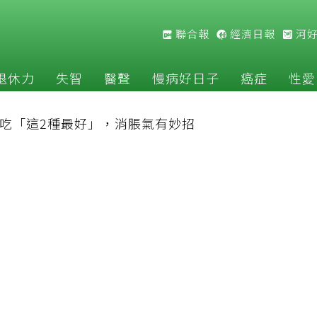
聯合報
經濟日報
河
退休力
失智
醫聲
慢病好日子
癌症
性愛
吃「這2種最好」，消脹氣有妙招