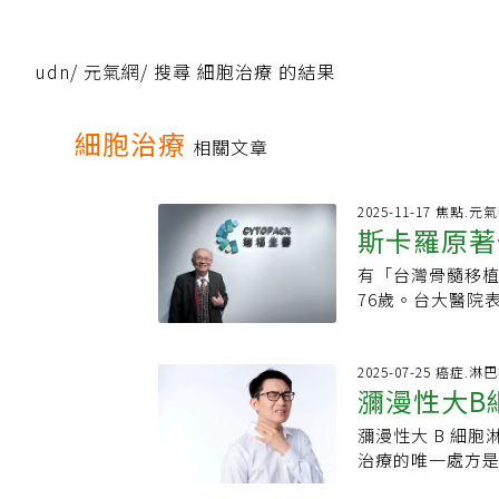
udn
/
元氣網
/
搜尋 細胞治療 的結果
細胞治療
相關文章
2025-11-17 焦點.元
斯卡羅原著
有「台灣骨髓移
台大！石崇
76歲。台大醫院
為主。陳耀昌不
蘭人血統，曾撰
的「羅妹號事件」
2025-07-25 癌症.淋
瀰漫性大B
屆金鐘獎入圍13
學及骨髓移植和
瀰漫性大 B 細胞
新一代抗體
成功的部將陳澤
治療的唯一處方是
花甲之年書寫了
進步，新一代抗
原民發聲，漸漸在