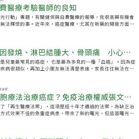
代表與衛福部吳玲瑩專門委員特地出席頒獎典禮表達賀意與肯
科技引領物質文明不斷飛越的時代，精神文明也必須迎頭趕上，
箭：多靶向、異體、非病毒基改具醫師背景的長聖生技總經理黃
小孩從小都給你看，你就放手去做，出任何問題我都不會怪
費醫療考驗醫師的良知
肺泡裡充滿空氣，一旦發生感染、發炎，肺泡遭到滲出液和發炎
片空白。吳榮達指出，現階段僅4家診所通過衛福部審查，可執
附醫在推動醫衛新南向的具體成果有目共睹。這些成果透過第三
才不會為物所役，忙於追求「急效知識」之餘，「緩效知識」的
合2種作用機制，能多靶向全面擊殺癌細胞。實體腫瘤會製造
成了醫療突破。手術成功後，全台醫界推廣，14年來幫助許多
斷層或X光檢查時，放射線無法穿透，影像就會呈現白色區塊。
路上至少18家診所宣稱已獲得醫策會細胞治療品質認證，且醫
的競賽獲獎，不僅提升了台灣國際醫療品牌的全球能見度，更讓
。「醫療不離人性，科技不離人文」應是我們共同的中心思想，
L1等免疫干擾因子來抑制免疫細胞，因此新藥將分泌BiTE（雙導向
陽光行動」專題，有關健保與自費醫療的報導，我很高興有機會
苦。傅雲慶表示，每次手術前都會禱告，「耶穌會透過我們的手
調控有效臍帶幹細胞是最原始的細胞，可幫助更新、修補身體的
皮膚疾病至癌症，均提供治療。呼籲衛福部制訂懲處機制，讓違
療的實力與影響力。展望未來，周德陽院長表示，醫療的核心不
天職的醫界夥伴必須奉行的圭臬，唯有如此，人類的健康與福祉
，一端抓住T細胞、另一端抓住帶有PD-L1的癌細胞，引導T細
我無法釋懷的事。近年來，癌症醫療，尤其在新藥的開發方面，
見證了珍貴的醫病信任與溫暖，更為無數心臟病童開啟了新的治
於治療急性呼吸窘迫症候群患者，有達到肺部修護及免疫調控的
及罰金。「細胞治療到底是神藥？還是潘朵拉的盒子？」台灣癌
更是對生命的關懷與社會責任的實踐。中醫大附醫未來將持續深
，不誤殺、傷及周遭正常細胞，減少治療副作用；針對HLA-G
如標靶及免疫藥物的發明，確實是癌症病人的福音。但是，因為
原始細胞，比起藥物的副作用更少。類固醇副作用大 易二度感
理事長紀君霖要求衛福部公布更詳細的細胞治療結果數據資料，
續發展與跨域合作，提供以病人為中心的高品質醫療照護，並積
HLA-G雙陰性的癌細胞，新藥改造的T細胞是GDT細胞，即使癌細
新藥新科技無法及時納入健保，所以，昂貴的癌症藥物就成為自
窘迫症候群患者，目前除了根本的感染治療，就是給予高劑量的
選擇參考，否則現有資訊難以證明細胞治療的確實效果。衛福部
，攜手共創更優質、永續的全球健康新願景。【關於中醫大附
失，也逃不掉它的辨識與擊殺。在大腸直腸癌、三陰性乳癌、肺
病人而言，是非常沉重的負擔。接受不當手術 反加速疾病復發
使用時間長了，副作用大，病人抵抗力變差，容易發生二度感
定細胞治療技術癌症部分結果摘要」，台灣醫療改革基金會執行
質醫療網絡 深耕急重難罕症治療 中國醫藥大學暨醫療體系擁
因發燒、淋巴結腫大、骨頭痛 小心是
能打擊九成以上癌細胞，延長3至5倍存活期，對腦癌也有一定
的同事說，大家要用功研讀研究報告，當我們建議病人使用健保
用臍帶幹細胞治療急性呼吸窘迫症候群患者已有五位，有四位成
站資訊少，無比較相關治療的存活指標，病人無法從簡略的資料
機構，台中總院擁有2,000床位與5,900名專業醫護及行政人
FDA去年11月也正式要求更新CAR-T治療的黑框警告，提醒引
新藥時，要很慎重地確定使用該藥對病人有好處，否則是對不起
並從中發現使用幹細胞的時機點，攸關治療成效。目前臍帶幹細
花錢買希望，這與民眾期待的落差太大。對此，衛福部醫事司副
是兒童最常見的癌症， 也是最為多見的一種「血癌」。因為症
白血病
大與複雜疾病之診斷與治療，其特色醫療涵蓋腦中風與心血管介
風險，黃文良解釋，不同於現今是以病毒為載體進行基因編輯，
近年來，我們常常會看到在他院治療結果不理想而轉來的病人，
請核可取得，不過，已看到在臍帶幹細胞精準治療下，急性呼吸
，目前細胞療法仍由特管辦法管理，再生醫療雙法雖已通過，但
性疾病很類似，再加上小朋友無法清楚表達，家長往往無法在第
植、質子治療、細胞治療、多重器官重建及微創手術機器人，醫
採用mRNA技術基因改造，品質及安全性佳，減少引發續發性癌症且
高貴達文西機器手臂手術，花了數十萬元，反而加速了疾病的復
的生命救援已露出曙光。
正研擬相關子法，力拚在年底前完成並公布，讓再生醫療雙法盡
提醒， 如果孩子就醫檢查治療後仍持續發燒，同時又合併不明
中都會區至偏遠山區。AI助攻創新醫療品質 強化遠距照護 醫院
其先天細胞特性能降低神經毒性症狀症候群（ICANS）等副作用
上百萬元接受了「實證醫學」尚未證實比健保給付的傳統光子治
子法後，就會討論再生醫療相關資訊如何公開、包括哪些內容等
結腫大、骨頭疼痛等，切莫輕忽，應再次求診。而醫師對不明原
創新方案，如「i.A.M.S智慧抗菌平台」降低敗血症死亡率，
台灣FDA僅要求追蹤接受治療的患者2年，遠低於既有CAR-T治
治療」，不久，病就復發了！台灣醫院經營策略 一切向錢看為
醫院血液腫瘤科系主任張文震表示，細胞療法屬於正式藥證外，
感染應有所警覺，進一步抽血檢驗就可判斷急性淋巴性白血病是
cast
art智慧心臟平台」提升心肌梗塞遠距照護，透過「HiThings智慧重
縮短13年追蹤時間。此外，CAR-T細胞須依不同患者的T細胞做
西機器手臂及粒子治療儀器密度居全球之冠？很明顯的，就是因
細胞療法治療癌症？免疫治療權威張文震
，但卻沒有達到藥證的嚴格要求時，給予特別處理方式，理應讓
元凶！馬偕兒童醫院兒童血液腫瘤科主治醫師劉希哲曾收治一名
-ICU）與ARDITeX智慧肺護守」強化重症醫療。此外，面對全球
備時間約一個月，增加跟時間賽跑的癌症患者壓力，且治療費用
低廉，健保實施近三十年，台灣醫院的經營策略就是「衝量」，
但定期公布治療效果，於實務執行上有其困難。提醒患者，在選
她在一週內出現發燒不退、咳嗽、流鼻水、體力變差，臉及脖子
灣，中醫大附醫建置全台首創遠距洗腎平台，有效改善提升偏鄉
百多萬元，去年台灣健保給付價也要819萬元；但CAR001新藥取
項目」。「一切向錢看」早已經成為不少台灣醫院的經營法則，
過了「再生醫療法案」，這項歷經十年才通過的法案，為缺乏治
，應與醫療團隊做好溝通，以免花大錢，卻換來虛幻的希望。
狀跟EB病毒感染很像，但是小腿有不明原因血斑，進一步檢查
可及性。
可大規模製備細胞，大幅降低製備時間與成本，提升藥物可近
結果，民眾只能自求多福。在「陽光行動」專題的報導中，健保
療方式效果不佳的急重症病患，帶來了新的曙光，但這道曙光能
性白血病！急性淋巴性白血病是兒童最常見癌症 好發於2-5歲
新藥比較新藥進入臨床試驗 癌患有機會藉再生雙法提早用藥黃文良
站在前健保官員的立場說「健保不可能包山包海，僅能提供基本
？台灣免疫暨腫瘤學會理事長、林口長庚血液腫瘤科系主任及台
，台灣每年約有五百至六百名兒童罹患癌症，其中約三分之一是
獲食藥署核准，進行臨床第一及2a期臨床試驗，現已收案3位受
春麵，可填飽肚子，如想更好的醫療，當然必須自費。前提必須
行長張文震指出，患者仍應優先選擇正規治療，而細胞療法作為
兒童白血病是急性白血病，可再區分為急性淋巴性白血病(ALL)與
 臨床試驗的第一組病患已成功通過安全性監察委員會（Safety
擇的權利』。醫師不能強迫病家埋單，術前應講清楚自費項目的
治療方式和風險，並尋求專業醫療團隊的第二意見，以做出明智
(AML)，前者約占八成。兒童急性淋巴性白血病的好發年齡是二