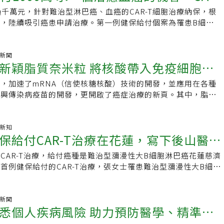
療計劃。相反的，就要提升至高危險分群的治療強度。第二個監
tine Riley Miller表示：「在BeiGene不斷發展的過程中，我
會理事長張文震表示，去年十一月通過健保給付的CAR-T細胞
療法的未來發展，仍需更多的臨床研究來證實其療效和安全性。
貫的工作態度，「認真做不會錯」，以學習、面對替代畏懼跟放
過千萬元，針對難治型淋巴癌、血癌的CAR-T細胞治療納保，根
這麼貴？」
期治療結束後，標準危險分群的MRD介於0.01-1%之間的必須
增。我們需要最大程度地實現積極變革，並盡可能減少對業務、
造、加強癌患的Ｔ細胞，進而殺死癌細胞。此外，張文震說，現
方式時，應充分了解其潛在的風險和未確定的療效，尋求專業醫
勵病人積極接受治療，才能看見奇蹟與重生的可能。「全能外
，陸續吸引癌患申請治療。第一例健保給付個案為罹患B細胞淋
療程。若標準危險分群及高危險分群的MRD大於1%者，就必
面影響。我們期待在這條道路上繼續前行。」
治療是檢查點抑制劑，透過施打藥物，阻斷癌細胞控制煞車，讓
見，並根據自身的經濟狀況，做出適合的抉擇。張文震小檔案現
鄉醫療一片天家住台中的吳錫金，1982年中國醫藥大學醫學系畢
乎年年復發的70歲張女士，在花蓮慈濟醫院「備戰」幾天後，最
分群。至於第三個MRD監測時間點是先完成鞏固期療程，於維
常作用，殺死癌細胞，「人的全身遍布免疫系統，基本上免疫藥
腫瘤學會理事長林口長庚醫院血液腫瘤科系主任經歷：長庚醫院
造不懈，在學術領域更創造巔峰，除主攻泌尿科，腦外傷、取血
在花蓮慈濟醫院接受治療，🎧立即收聽 按右下角播放鍵↓張女士
要是針對那些無法於引導期結束後達到MRD陰性（小於
有用，但效果會受器官特性影響。」像是黑色素皮膚癌成功率國
：中山醫學院醫學系Podcast工作人員聯合報健康事業部製作
等手術也都能執行，等同是「全能外科」醫師。他曾任中國醫藥
不僅收治醫師一度不看好病情，一路相伴的丈夫也於心不忍，因
氣新聞
危險及極高危險分群者再做一次評估。若仍為MRD陽性，就必須調
台灣則稍低一到兩成。免疫檢查點抑制劑的免疫藥物有兩類，一
人：蔡怡真音訊剪輯：陳函腳本撰寫：蔡怡真音訊錄製：許凱婷
新穎脂質奈米粒 將核酸帶入免疫細胞治
投入醫學教育改革，為醫學系設計5、6年級臨床醫學課程，以
轉診至花蓮慈院，雖自體骨髓移植仍舊復發，卻也搭上CAR-T
估免疫治療，細胞治療及異體幹細胞移植等的策略。MRD指引
為CTLA-4檢查點蛋白；其他則作用於一種叫做PD-1檢查點蛋
免疫暨腫瘤學會
院的概念」，從學習到工作全在醫院完成，建立專精訓練體系，
張女士去年12月28日入住花蓮慈院移植病房，丈夫隔著移植病
至9成最後，劉希哲醫師說，導入MRD做為治療指引後，台灣
PD-L1。常見副作用為皮疹、腹瀉及倦怠；較嚴重副作用為廣
，加速了mRNA（信使核糖核酸）技術的開發，並應用在各種
育不少醫學後進人才。2016年奉派到北港擔任院長，看見偏鄉
在旁。元旦當天，張女士主治醫師、花蓮慈濟醫院幹細胞與精準
白血病的治癒率從八成提升到九成。不過，極高危險分群，尤其
，但極罕見。
新興傳染病疫苗的開發，更開啟了癌症治療的新頁。其中，脂質
心投入更多心力改善，提升醫療品質。主攻泌尿科 赴美進修精
任李啟誠前往探視，張女士隔著玻璃窗，對丈夫及醫師比出
不到四成，有待繼續努力，希望讓更多病童可以成功治癒、健康
anoparticle, LNP)扮演有效傳導的載體，讓mRNA能安全順利進
男性第5大癌症，身為泌尿專科醫師的吳錫金，因為使命感，於
自己狀態良好。家住台南的張女士61歲時確診罹患B細胞淋巴
（藥物）發揮作用，探勘癌症治療精準治療的新契機。LNP輔
德州休士頓MD安德生癌症中心進修，該中心對攝護腺癌容易移轉
乎年年復發，2年前由台南某醫學中心轉院至花蓮慈院治療，歷
作用脂質奈米粒是極佳的藥物遞送載體，結構多元、藥物裝載能
癌新知
究，開啟了他在臨床轉譯醫學的研究之路。後又到美國達文西機
植，仍在去年9月復發，且癌細胞轉變為惡性度更高的瀰漫性大
保給付CAR-T治療在花蓮，寫下後山醫療
甲子，在製造方法及劑型上都有很大的技術精進。mRNA新冠
中心，專研泌尿道腫瘤、攝護腺癌及微創、達文西機器手術，讓
幸，同年11月健保開始給付原價819萬元的CAR-T細胞治療，成
研發技術都得到驗證的機會，帶來生物醫藥領域的巨大革命。工
層樓。吳錫金說，很多事情往往在不經意中出現，尤其醫療日新
機。什麼是CAR-T細胞治療？針對哪些癌症？更適合長者？目
CAR-T治療，給付癌種是難治型瀰漫性大B細胞淋巴癌花蓮慈濟
團隊著重開發脂質奈米粒的關鍵原料-去離子化脂質，所開發的
做好接受新挑戰的準備，面對問題或新領域、新智識都要勇於嘗
-T治療是用於B細胞淋巴癌及血癌。李啟誠表示，患者T細胞經基
首例健保給付的CAR-T治療，張女士罹患難治型瀰漫性大B細胞
初代NK細胞(Natural Killer Cell)中展現出卓越的轉染效能，
習，觀念要隨時更新，充實充電是醫師的「日常」，更要有長遠
鎖定並擊潰表面抗原CD-19的癌細胞，就像「巡弋飛彈」一
幾乎年年復發。她先以低劑量化療進行「淋巴消除術」，昨天進
疫細胞改造工具，發揮高效、經濟、安全等優點，協助開創癌症
準備，才能隨時迎戰多變的每一天，這也是他的人生態度。拚高
在於細胞原料，若患者治療後身體孱弱，取出的T細胞原料不
治療方式原要價超過千萬元，經健保議價後每劑仍要819萬元。
章。工研院生醫與醫材研究所代組長鄭淑珍說，早期的脂質奈米
人才中醫大北港附醫服務雲嘉沿海偏鄉30餘載，2016年吳錫金接
-T細胞數量恐會減少，其數量最好是在6千萬到6億之間，不足時
秒必爭，自細胞實驗室取出後，由醫療團隊快步送至移植病房，
氣新聞
子藥物，以延長藥物在血液循環中的安定性；在疫情爆發時則是
醫院擴建，積極投入改善醫療設備、招聘優秀專科醫師，協助醫
悉個人疾病風險 助力預防醫學、精準治
繼續施行，若超過則會保存部分以備後續再度治療之需。CAR-
內回輸患者體內。花蓮慈濟醫院幹細胞與精準醫療研發中心主任
好的mRNA，用來產生病毒蛋白以誘發免疫反應，作為疫苗使
（國際醫療品質評鑑），建立口碑與品牌形象，贏得民眾信任。初
付條件包括復發急性淋巴性白血病（ALL）與難治型瀰漫性大B
輸細胞前5日，病人先以低劑量化療進行淋巴消除術，體內白血