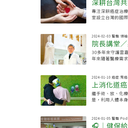
Monitoring 
深耕台灣共
金額、優點」。資
決定。🎧立即收
至五歲。症狀包
安全性上具備良
醫療現場，根本
先考慮已有治療
腹痛、腹脹及骨
專注深耕癌症治療
發展報告
展順利。若接續
的建議。不要說
高的替代療法，
劉希哲醫師說，
室設立台灣的國際藥
就有機會依照「
受不一定有用的
療，如果正規療
及治癒率來區分
《BeiGene
讓具急迫性的癌症
醫師病人，做了
法通過，為病患
(TPOG)目前
實企業責任方面，
標案件輔導，將
師的專業，信任
法，開放了六項
位、基因變異等
自主研發的BTK抑
2024-02-03 醫聲.領
年第一季子法出
療。身心的折磨
細胞療法與傳統
院長講堂／
後根據危險分群
首席執行官歐雷強（
者生命，在健康的
痛心。台灣健保 
藥物。因此，細
細胞外，也能減
地位如何，他們都
/中國醫大附醫與
「醫療革命」一
的研究來證實。以
30多年來守護雲
梯！落實地
期治療，希望在
效的方式，致力
腦神經退化治療
果」。目前台灣
為藥物的細胞療
年來隨著醫療需
的鞏固期治療以
諾遠不僅限於實
在此呼籲有心的
而，其他的細胞
食
Newsweek評
胞以維持疾病緩解
進全球健康、賦能
（如癌症的五年
對於細胞療法的
是背後的重要推
在：MRD捕破網
以上職位的女性比例
可能引導病人做
員、細胞培養過
範獎」。養生秘訣
2024-01-10 癌症.胃癌
就達到過去認定
平戰略。● 全球
上消化道癌
例》，主要為細
隊，更是西洋劍社
後可能不到八成
險管理流程。● 啟
法能在一定的規
唯一運動是走路
洞察「敵軍陣勢
目標設定。● 為
繼手術、放、化
機
症治療的發展將
以地中海型飲食為
策略是在抗癌治療初期
項目和再生能源採
是，利用人體本身
夠在合法規的環境
食，早上、下午
MRD）監測，精
2023年初成立
療、免疫檢查點
解釋，再生細胞
院醫師到管理醫
時間跟著走 MR
的癌症治療機會。
症，合併化療使
攻擊腫瘤的作用
度，面對問題、
監測時間點，各有
會合作將在未來三
胞，自帶煞車系
2024-01-05 醫聲.Pod
能如藥物經過大
讓他無後顧之憂
期療程兩周後，標
🎧｜健保給
(CLL)成人患者提供
能躲過免疫系統
數十萬到百萬不
得才能獲得，這