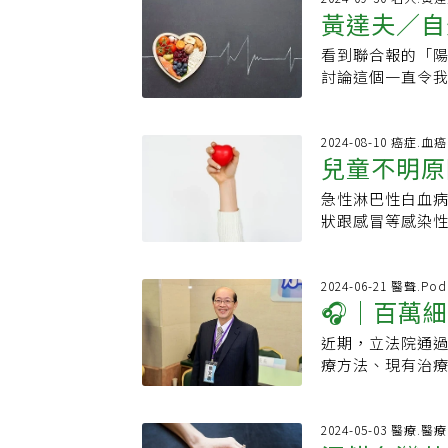
化辦事處葉非比
免為物所役在此
療成效。抗癌三
全信任：「我的
黃達夫／自
肺泡組成，平時
位數，其他資訊一
定，彰顯中醫大
齊頭並進，人類
文良表示，新藥結
你。」這份信任促
細胞填充，做電腦
行再生療法，但網
方國際認證機構
重視也不可偏廢
HLA-G、PD-
看到聯合報的「
病童免除開刀之
助修補器官 免疫
療範圍寬廣，從
世界看見台灣醫
也是以「救人｣為
T細胞活化抗體）
討論這個一直令
來醫治病童。」
組織及器官，用
規業者獲得懲戒
僅是技術創新，
才能真正落實。
胞精準消滅癌細胞
有很大的進展，
療希望。
效果，由於是人體
症免疫細胞協會
化智慧醫療、永
陽性或PD-L1、
健保資源有限，
染對於急性呼吸
提供病患與家屬
極拓展國際合作
胞靶點變異或丟
費項目。對於癌症
2024-08-10 癌症.血癌
類固醇，但如果
今年5月公布「特
醫】打造全台高品
兒童不明原
癌的動物實驗中，
所以，我常跟我
染。目前院方使
長林雅惠說，網
有22家醫院暨體系
的治療效果。美國
尚不給付的昂貴
功改善的案例，
中判斷是否值得
急性淋巴性白血病
急性淋巴性
員，長期深耕重
發續發性癌症的
病人的。可是，
胞要向衛福部申
司長劉玉菁指出
狀跟感冒等感染
入手術、器官移
CAR001新藥
如接受了不當的
窘迫症候群患者
尚未上路，目前
一時間察覺。醫師
療服務範圍遍及台
因使用GDT細胞
發。也有病人花
速上路；等完成
原因瘀青、淋巴
推動多項智慧醫療
風險；因此美國與
療更有效的「粒子
細節。林口長庚
因發燒或反覆的
2024-06-21 醫聲.Pod
「Smart He
療的15年，大幅
什麼台灣的達文
🎧｜百萬
病患有實際需求
否是發燒的真正
症戰情室（Tele
客製化改造，製
為台灣健保給付
民眾瞭解療效，
三歲的小女童，
洗腎率最高的台
在美國超過1千4
以及「創造自費
近期，立法院通
這麼建議
擇再生醫療之前
的淋巴結腫大，症
腎病患者的醫療
自健康人細胞，
大家見怪不怪，
療方法、現有治
竟是罹患急性淋巴
性。CAR-T與
署前署長葉金川
帶來多少療效呢
劉希哲醫師表示
表示，目前新藥已
醫療，就像吃陽
灣癌症基金會執
白血病。95%的
試者，CAR001
基於『病人有選
選項，須了解其
2024-05-03 醫療.醫療
急性骨髓性白血病