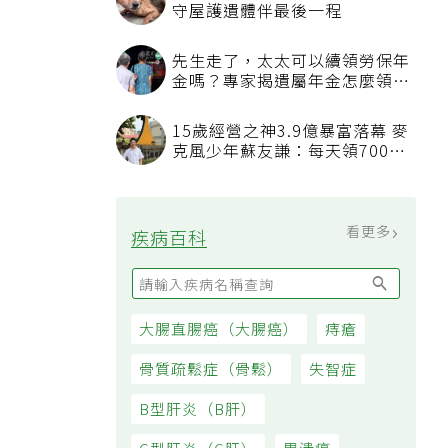
守屋護遺體伴最後一程
先生走了，太太可以續領勞保年
金嗎？專家揭遺屬年金怎麼領，
看順位還要看資格
15歲經營之神3.9億暴富落幕 麥
克風少年蘇友謙：每天領700元
過日子
看更多
疾病百科
大腸直腸癌（大腸癌）
痔瘡
骨質疏鬆症（骨鬆）
失智症
B型肝炎（B肝）