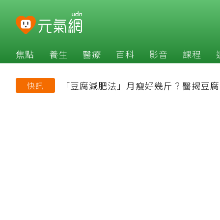
焦點
養生
醫療
百科
影音
課程
「豆腐減肥法」月瘦好幾斤？醫揭豆腐
快訊