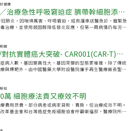
能有更好的生活品質。新一代抗體藥物複合體列入一線治療選
醫師嘗試不同的抗生素，導致治療時間拉長，增加病患負擔。然
在學術及臨床醫療上都是十分頂尖。石崇良說，陳耀昌看到國內
領域，並深化產學合作。例如，成功開發全球首例針對實體腫
躍進已徹底改變人類生活的樣貌，如今的AI新世紀又將如何改
科普好健康
漫性 B 大細胞淋巴癌國際治療指引，已將 Pola-R-CHP 處方
米孔高通量基因定序技術，台中榮總已能在15小時內，解析1萬
，不是只靠學術研究，還需與業界結合，如此才能讓民眾普及使
／治療急性呼吸窘迫症 臍帶幹細胞添生
准的異體CAR-biTE GDT細胞療法，開創國際先例，為病人帶來
過去因為醫療科技的進步，創造了諸多亮麗的醫學奇蹟。我親身
項之一，新一代抗體藥物複合物已在113年納入三線健保給付。
A或RNA，使敗血症與感染病患能夠迅速得到精準治療。這項技
踏入產業，就是希望讓再生醫療可以普及。石崇良語帶哽咽說，
此外，中醫大附醫榮獲「台灣永續行動金獎」與「亞太永續行動
統的開胸、開腹等、到內視鏡、再到機器手臂的微創手術；癌症
 (IPI) 2 分以上，或受疾病影響範圍大，可以考慮使用。宋孟
細菌培養需3-7天，精準基因定序僅需15小時，大幅縮短診斷時
新冠肺炎，因喘得厲害、呼吸窘迫，經救護車送醫急診，雖緊急
就是不希望高科技的事物，只能富人使用」，所以，他感覺陳耀
院在淨零排放與綠色醫療上的積極作為，體現醫療創新與社會責
療、化療，再到荷爾蒙、標靶、免疫乃至細胞治療等等；疾病的
位 71 歲男性，下背痛到醫院求診，經檢查發現腹腔有 7 公分腫
6000多種細菌、2000多種病毒，以及黴菌與寄生蟲，提高病原
病毒治療，並使用類固醇降低發炎反應，但第一周病情仍每況愈
很惋惜」，對台灣再生醫療陳教授是自己跳下來，走向產業的困
。周德陽院長榮獲亞洲年度最佳CEO 精湛醫術與卓越領導並
療及追蹤也因為基因體醫學及生物分子學的進步，搭配大數據分
。由於病人年紀大，擔心副作用，溝通後決定自費使用新藥，經
更不受活性細菌限制，連細菌屍體也能測出，解決過去培養技術
風，以致單邊手腳無力；直到第二周分別打了二劑臍帶幹細胞，
牙塔內很容易享受光環，但進入產業界需要募資、實踐理想，這
能從眾多亞洲地區頂尖醫療領導者中脫穎而出，榮獲「CEO of
向量身訂造的精準醫學。許多過去醫師束手無策的疾病，大部分
疾病已完全緩解。宋孟達說，罹患瀰漫性 B 大細胞淋巴癌多少會害
準醫療呢？傅雲慶舉例，一名60多歲病人因脊髓感染，醫師使
，白肺改善了，也脫離呼吸器並自主呼吸。在追蹤一年後，恢復
」石崇良更泛淚的說，「這是很可惜的事情，我們（衛福部）沒
亞洲年度最佳執行長」，周德陽院長不僅展現卓越醫療行政管理能力，
一些癌症都將成為慢性疾病。如今量子電腦的誕生對個人化的精
的疾病，即便復發，還可使用雙特異性抗體、CAR-T 細胞治療
古黴素（Vancomycin）治療，病況未改善，還產生肝功能異
活，臍帶幹細胞治療急性呼吸窘迫症候群露出了曙光。罹新冠重
氣新聞
」。
業在醫術領域備受推崇。他所研發的「腦出血內視鏡血腫清除
添翼，令人期待。追求急效知識忌迷失然而當我們為醫療突飛猛
與主治醫師討論、勇敢配合治療，別延誤治療黃金時間！
對抗實體癌大突破- CAR001(CAR-T)進
技術檢測後，發現病原體竟為痤瘡桿菌，且以第一代青黴素
蔡先生身型肥胖，有糖尿病、高血壓等共病，是發生新冠肺炎重
哈佛大學《臨床神經外科技術》教科書，成為國際中風手術標
而欣喜雀躍的同時，是否應存有一絲冷靜清晰的心態，確保自己
in）治療即可。改用青黴素後，病人迅速康復，這就是精準醫療。傅雲
他送到急診時，X光呈現白肺狀態，心跳血壓不穩，血氧濃度低
人存活率與術後預後。周德陽院長感謝專業人士與同儕的高度肯
快而未加深思熟慮就跨越紅線？尤其在AI時代，知識產生、累
癌症病人數，基因變異性大，基因突變的型態更複雜，除了傳統
-癌症治療現曙光
總是全台唯一擁有此技術的醫學中心，無須將檢體送至外部實驗
氧飽和度正常為98%），氧合能力很差，診斷為「急性呼吸窘迫
團隊的關鍵角色：「一個人走得快，一群人才能走得遠。中醫大
的速度在進步，都快到人腦根本無暇思索的地步。若我們把心力
放療與標靶外，由中國醫藥大學附設醫院攜手再生醫療廠長聖生
完成檢測，確保病患獲得最快速、最精準的治療。台中榮總在再
急插管幫助維持呼吸，並作各項積極治療，但第一周氧氣濃度甚
是來自跨領域、跨專科團隊長期以來的攜手努力與堅持。」周德
所謂的「急效知識」，是否會因而忽略了另外更重要的領域而有
病毒基改的多靶向「CAR.BiTE-GDT 細胞治療」簡稱
越，特別是在CAR-T細胞治療方面，治療量已達全國第二，僅
病情仍未見起色，其間還發生腦中風，導致單邊手腳無力。臍帶幹
力也於2024年獲得美國權威媒體《Newsweek》肯定，獲選
egacy）」與「創新（innovation）」是兩個並重的觀念，創
像一台車裝上導航系統，能直搗癌細胞黃龍，並同時號召周遭免疫細
-T療法可透過基因改造病人的T細胞，使其專門攻擊癌細胞，被視
肺蔡先生的病情進入第二周，所幸及時取得臍帶幹細胞，施打二
ital CEOs」。該評選表彰在醫療創新、病患照護與組織領導上展現
動力，傳承則是代代相傳指引我們應該遵循的正道。一如水能載
大腸直腸癌、三陰性乳癌、肺癌、腦癌的動物實驗顯示，能殺死
癌新知
重大突破。目前台中榮總CAR-T療法的病患存活率高達100%，
獲得改善，氧合能力變好，可以拔管自主呼吸，終能順利出院。
機構領袖，並以人本精神、科技應用與團隊文化為核心指標，具
00萬 細胞療法貴又療效不明
科技也是一把雙面刃，如何將科技做最妥善的運用，考驗著人類
成果已刊登於科學研究權威國際期刊《先進科學（Advanced
病人前來求診，成為癌症患者的重要救命希望。在醫學世界裡，
光影像可以看到其肺部一直在改善，健康情況變好，更令人驚喜
。周德陽院長為亞洲少數入選者之一，帶領中醫大附醫積極推動
而這就要靠教育、人文、倫理、文學、音樂、藝術等這些所謂
》。目前該治療已獲得食藥署核准，進行臨床第一及2a期試驗，未來
不斷推陳出新，然而，真正打動人心的，不只是醫療的進步，更
復健一年，近期回診時，他無力的單邊手腳也漸恢復活動力。急
治療費用昂貴，部分病患或病家貸款、賣房，但治療成效不明。
在病人照護與醫療品質上屢創佳績，充分展現新世代醫療領導者
陶冶與形塑，醫療亦不能例外。「健康識能」的推展、「醫學倫
臨床實體腫瘤治療選項。CAR001新藥與目前已上市自體CAR-T
。傅雲慶回憶2010年一個全國首例心房中隔缺損的導管修補術
為「急性呼吸窘迫症候群（Acute Respiratory Distress
療改革基金會和台灣癌症免疫細胞協會呼籲衛福部，醫療院所應
醫大附醫自2022年起承接衛福部「新南向醫衛合作與產業發
醫病和諧」的提升、「生命關懷」的實踐，絕對是需要長時間的
似，皆透過改造身體免疫細胞，輸入癌症患者體內來對付體內的
1歲男童因運動時易喘，被診斷出心房中隔缺損。術前評估，他
，簡稱ARDS）」，依目前的醫療現況，雖然提供呼吸危急的病人最先
治療資料，讓病患及家屬在資訊充分透明下，有所決定和選擇。
德陽院長擔任計畫主持人，帶領全院團隊，將台灣卓越的醫療軟
可能一蹴可幾。這樣才可透過一點一滴的累積，澆鑄岀歷久彌
自體CAR-T是透過病毒改造患者自己的T細胞，也因靶向單一不
形狀特殊，類似動脈導管。他決定嘗試以動脈導管封堵器進行治
吸器及藥物治療，但是ARDS仍是治療不易且死亡率偏高的疾
達表示，目前衛福部核准通過細胞治療的案數為273個，費用在
輸出拓展至馬來西亞與汶萊，成果斐然。駐馬來西亞台北經濟文
核心價值與精神文明，也是「緩效知識」的具體實踐。人類應避
，目前以血液癌症為主，同時患者本身的免疫細胞品質也影響治
灣前所未有的手術方式。面對創新療法的風險，男童母親展現完
白肺的情形？主要是病毒造成肺部的過度發炎反應。由於肺部由
多萬，費用驚人，但成效隱晦不明，衛福部僅在5月公布存活天數中
達夫