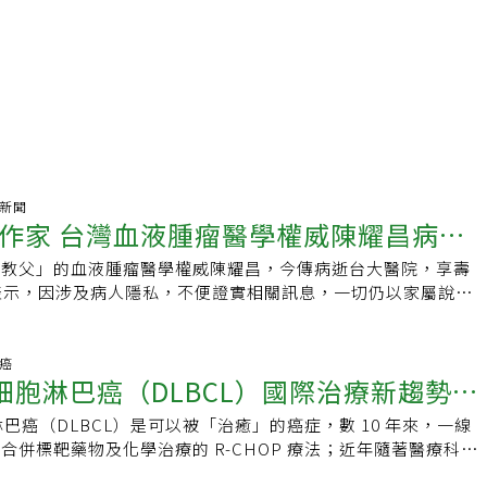
氣新聞
作家 台灣血液腫瘤醫學權威陳耀昌病逝
植教父」的血液腫瘤醫學權威陳耀昌，今傳病逝台大醫院，享壽
良泛淚：這是很惋惜的事
表示，因涉及病人隱私，不便證實相關訊息，一切仍以家屬說法
僅是血液疾病專家，也是作家與政治人物，自稱有西拉雅族與荷
寫多部小說，多次獲頒文學獎項。因喜愛台灣歷史，把課本沒寫
搬上螢幕，其著作《傀儡花》改編的電視劇《斯卡羅》於第57
巴癌
細胞淋巴癌（DLBCL）國際治療新趨勢
項大獎，並獲得「戲劇節目獎」等4項大獎。陳耀昌的專長是血液
幹細胞研究，所以得知陳家第一位「查某祖」是荷蘭人，也是鄭
淋巴癌（DLBCL）是可以被「治癒」的癌症，數 10 年來，一線
藥物複合體助治癒！
的夫人後，開啟了文學創作，從自家的歷史開始追溯台灣史，在
合併標靶藥物及化學治療的 R-CHOP 療法；近年隨著醫療科技
《福爾摩沙三族記》，自許要追尋「台灣史的血脈」，寫小說為
體藥物複合體出現可為病人帶來更好的預後、降低復發率。瀰漫
文學找到歸宿。回到血液腫瘤專長，陳耀昌於1983年完成首例