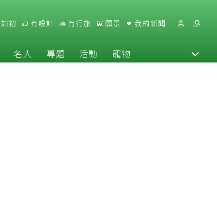
好如初
有設計
有行旅
願景
我的新聞
名人
專題
活動
寵物