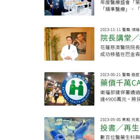
用。團隊研發的
年度醫療盛會「第
療
到雲林時，吳錫
細胞淋巴瘤（DL
球由3000降至
轉染的免疫細胞進
「精準醫療」、
導，成立樂活小站
用藥，分別為ALL
體內取出T細胞，
疫治療新興療法
服務，在癌症次世
「攝護腺警覺月」
DLBCL3例。
共有4億顆、21
載體開發」計畫，
療雙法有望通過
荷爾蒙製劑、免疫
付條件3項。」李
氏零下190度設
疫細胞中進行細胞
因，在各種複雜
2023-11-11 醫聲.領
療。近兩年更增加
居多，其中不少是
回輸病人體內，且
院長講堂／
因使用病毒載體，
檢測技術，得以
脊椎微創手術等
占少數，且多為年
準醫療研發中心免
量生產，成本也
對症下藥，可降
數據自動上傳系統
釋，DLBCL患
植病房，她的丈
花蓮慈濟醫院院
時！每天跑
積極透過開發非病
應用，包括遺傳
獲得更先進的全
前患者必須接受高
醫療團隊，樂觀看
成功移植在巴金
角色，未來提供更
測等。精準醫療
溝通腳步跟著放
人不幸死於化療併
那種癌症病人健保
來、甚至站起來是
免疫細胞治療普
因，協助醫師使
之感，讓工作更
仍佳。台灣僅7家
T細胞治療是近代
疾病的權威，就
團隊瞄準免疫治療
科技展參展廠商
疾病照顧均需仰
出，事前會先自病
三項高科技醫療
之難，便踏上外
2023-08-21 醫聲.癌
治療的新道路。鄭
結合疾病與藥物
不便是重要課題
藥廠在瑞士總部實
藥價千萬C
過嶺」至西部接受
入病患腦部，讓
皆展現良好的轉
癌症風險與免疫
北港附設醫院院
台大醫院、高雄醫
蓮慈院進行，是東
改善，1、2年後
造細胞處於健康
自樣品製備、定
衛福部健保署通過
快要有結論
洲大學健康暨管理學
環境中。正式回輸
CAR-T細胞治
病，林欣榮表示
投入這項計畫時
準定序設備及試
達4900萬元，
心研究員、中國
內合適環境，經2
漫性大B細胞淋巴
隊利用內神經幹
載體、配方，在
究應用，也代理
保署副署長蔡淑鈴
長．專長：泌尿
需在30分鐘內完
患者經事前審查核准
竅，經過一段時
一步，希望能創建
礎研究及臨床研
論中，「已快要接
話：積極參與疾
人體內。後續患者
人外，還有台大醫
技的挑戰，也是他
能協助研發更經濟
包含生殖醫學、
為諾華藥廠的「祈
2023-05-08 焦點.元
性症候群兩種較
行。另外，有5位病
很多病人的問題
mRNA疫苗的成
投書／再生
堅持全程在台檢
或難治性的瀰漫性
但現在我們常備
球新低，國際病人
努力，集結大家
的研究成果有助於
供涵蓋肝炎、愛
1200萬元。健
職：花蓮慈濟醫
此項CAR-T治療
新研發。通常病
數百位醫藥生科
礎
將有機會讓癌症
用，同時積極發