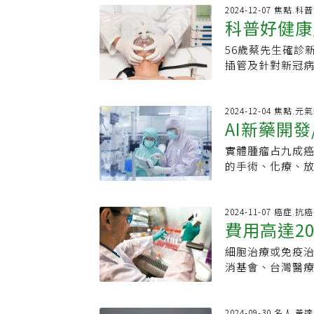
物治療的風險，
往靠經驗療法，
骨髓移植手術，
經退化性疾病等
半，上世紀科技的
2024-12-07 焦點.
項 已納三線健保瀰
而，透過第三代奈
再生醫療的發展
科普好健康
瘤、獲美國FDA核
變我們的未來？
列為第一線治療選
多種病原體的DN
用。陳耀昌後續
全新治療希望。
見證了手術從傳
若病人國際預後指標
術優勢，比起傳統
56歲蔡先生確診
機
「他（陳耀昌）
銀獎」，展現醫
治療從開刀、放
達分享，曾碰過一
間。除此還可檢測
插管及針對新冠
昌的去世「真的
任並行的價值理念
預防、篩檢、診
瘤且已侵犯腰椎
體鑑定準確性。
下，甚至發生中
難道路，「在象
進的國際典範此次
析，已經漸漸走
過 6 個療程，
的盲點。什麼是精
病情才開始好轉
是很大的挑戰。
the Year
都獲得解決，連
怕，但這是能根治
用第三代抗生素萬
活動力及正常生
2024-12-04 焦點.元
辦法再諮詢他了
更以神經外科專
準醫療勢必如虎
等。鼓勵大家多
AI新藥開發/
常。經基因定序
症 首周治療無效
術」，已被納入
進及可能的突破
（Penicill
症的高風險族群。
準，大幅提升病
不會因為求新、求
實體腫瘤占九成
入臨床試驗
慶強調，台中榮
於90%（動脈血
定，並特別強調
積，甚至以顛覆
的手術、化療、
室，在院內直接
症候群」，除緊
附醫的成就，正
都放在追求這類
技所研發的異體、非
生醫療領域表現卓
至用到100%，
陽院長的傑出領導
所迷失？「傳承（l
CAR001，就
次於台大。CAR
細胞 二劑改善白
「Top Hosp
新是我們進步的
胞進行攻擊；在
2024-11-07 癌症.抗
為血液腫瘤治療的
劑後，白肺狀態
卓越表現的醫療
費用高達2
舟，亦能覆舟，
九成癌細胞，研究
吸引全台各地的
後來幾次回診，X
高度國際影響力
的智慧與素養，
Science）
科技與技術突破
的是，配合積極
細胞治療或免疫
AI智慧醫療，並
「緩效知識」的
正式上市有望增加
是醫者的愛與溫度
性肺臟損傷的病症，稱
消基會、台灣醫
的遠見與格局。中
理」的建構、「
細胞免疫療法類
成功個案。一位1
Syndrome
該定期公布相關
展」計畫，由周
淬鍊與琢磨，不
癌細胞；但已上市
發現病童的缺損
進的供氧設備、呼
消基會董事長吳榮
實力與醫衛產業
新、顛撲不破的
適用於實體腫瘤
療，這是當時台
病。為什麼會有
100萬至200
2024-09-30 名人.黃