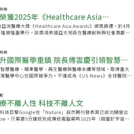
巴癌惡性度高 積極治療可治癒相較於其他癌症，淋巴癌可說是國
成為台灣執行骨髓移植的第一人。他在幹細胞研究亦成果非凡，
別的癌症。馬偕紀念醫院血液暨腫瘤科醫師宋孟達表示，全球惡
氣新聞
取得成果，註冊4項張專利，並得到國家生技醫療產業策進會的
2025年《Healthcare Asia
年上升的趨勢，近年來，在台灣已成為前 10 大癌症，每年超過
，陳耀昌於2004年擔任台大法醫學研究所創所所長，2005年推
診斷病例。淋巴癌分為何杰金氏淋巴癌和非何杰金氏淋巴癌兩大類，
讀通過。除了醫學、文學貢獻，亦曾投入政治界，1996年至
亞洲醫療大獎《Healthcare Asia Awards》頒獎典禮，於4月
s》雙料大獎 勇奪「年度醫院」與「年度
細胞」是非何杰金氏淋巴癌的一種亞型，具高惡性、侵襲性、病程
進黨不分區國大代表、行政院顧問，2006年參與倒扁活動並退出民
吉隆坡隆重舉行，該獎項表揚亞太地區在醫療創新與社會貢獻方
台灣每兩個淋巴癌病人，就有一個是瀰漫性大 B 細胞淋巴癌。
黨主席，旋又退出紅黨。石崇良泛淚：這是很惋惜的事情【聯合
彰顯智慧醫療與永續領導力
構。中國醫藥大學附設醫院（以下簡稱中醫大附醫）憑藉其智慧
淋巴癌好發年齡層廣，平均好發於 50-60 歲的中老年人，男性略
／台北即時報導】台灣骨髓移植教父、血液腫瘤醫學權威陳耀
獲頒 「Hospital of the Year年度最佳醫院」大獎，成為
常見「燒、腫、癢、汗、咳、瘦」六大症狀。多數病人因摸到脖
醫院，享壽76歲。衛福部長石崇良泛淚的說，「這是很可惜的
。同時，院長周德陽獲選為「CEO of the Year年度最佳執行
氣新聞
溝淋巴結腫大，到醫院求診後確診。不同於其他癌症，淋巴癌有
學重鎮 院長傅雲慶引領智慧、
福部）沒辦法再諮詢他了」。記者沈能元／攝影台灣骨髓移植教
唯一獲此殊榮的醫療專業領袖人物，展現其卓越醫療管理與創新
—低度惡性的淋巴癌難根治，高惡性度反而可以治癒。因此若確
權威陳耀昌，今傳病逝台大醫院，享壽76歲。衛福部長石崇良
至名歸。智慧醫療X創新生醫 引領優質永續醫療新未來周德陽
細胞，也別感到絕望，應積極配合治療。新一代抗體藥物複合體提
在智慧醫療、精準醫學、再生醫療與醫療永續等領域，取得重大
與永續醫療
是很可惜的事情，我們（衛福部）沒辦法再諮詢他了」。記者沈
Hospital of the Year年度最佳醫院」殊榮，充分肯定中醫
質更佳宋孟達說明，過去治療瀰漫性大 B 細胞淋巴癌，不論分
灣醫學中心在國際競爭力。不僅成為《US News》全球醫院排
骨髓移植教父、血液腫瘤醫學權威陳耀昌，今傳病逝台大醫院，
療、創新生醫與永續發展方面的深耕成果。周德陽院長指出，中
略皆採用 R-CHOP 療法（標靶藥物莫須瘤合併化療藥物）。臨
兩岸三地唯一進入全球百大的醫院，更在智慧醫療與數位化發展
醫院表示，因涉及病人隱私，不便證實相關訊息，一切仍以家屬
持續深化數位轉型與智慧醫療，屢獲國際肯定，包括：美國
 8 至 9 成的病人可治癒，三、四期治癒率也達 6 至 7 成。儘
7級標準，躋身世界級醫學機構行列。2025年1月台中榮總迎來新
，衛福部長石崇良說，陳耀昌教授在骨髓移植、再生醫療領域都
週刊2023–2025年連續三年全球最佳醫院、2023–2025年全球最
 處方療效不錯，但體弱者或長者難以承受化療帶來的副作用。過去只
是亞洲首位成功運用心臟內超音波修補心房中隔缺損（ASD）
金堅
帶哽咽說，陳耀昌教授去世，「真的很惋惜，沒有機會再諮詢他
MSS（美國醫療資訊與管理系統協會）多項最高成熟度認證，包
療不離人性 科技不離人文
在新一代抗體藥物複合體上市，提供病人不同治療方法。抗體藥
過5000例心導管手術經驗，在兒童心臟病治療領域締造無數創
，陳耀昌教授是他在台大醫院內科住院醫師訓練時的老師，與教
首家通過AMAM 第七級-最高等級認證，及INFRAM 7、
抗體結合化療學的新型藥物，可更精準地殺死癌細胞，並顯著減
前任院長陳適安的發展藍圖，繼續推動醫院向智慧化、精準化、
腫瘤科訓練，「他（陳耀昌）非常愛護我」。且當衛福部擬定再
IAM 6等高階認證，榮獲台灣首座Davies Award和2023年數位健
日，科技巨擘Google在「Nature」自然期刊發表其已成功開發出
必須與莫須瘤及化療藥物，組合成 Pola-R-CHP 處方使用。
中榮總成為世界級醫療重鎮。傅雲慶引用總統賴清德的話：「台
時，為了讓細胞治療可在臨床使用，「他（陳耀昌）是我最重要
全球最高分等榮譽。周德陽院長強調，醫療品質的核心在於「以
low，只需要5分鐘就完成傳統電腦需時1025年（相當於宇宙年
處方腫瘤緩解率比傳統治療增加 1 成，減少 4 成的疾病惡化。
，但台灣的醫療實力，同樣是世界級的驕傲。」他說，中榮的醫
直到最後「再生醫療法」立法過程，陳耀昌教授也是首席顧問。
在醫療創新方面，中醫大附醫透過七大跨領域研究平台，積極推
才能完成的運算。這個數字與時間遠遠超過人類所能理解的範疇，
癒率可達 70%，降低病人接受後線移植、放射線治療或全身藥
三代奈米孔高通量基因定序技術說起。傳統醫療對感染治療，往
術有所貢獻，更是台大醫院骨髓移植的權威，完成到越南第一例
生醫發展，涵蓋細胞治療、外泌體、腸道菌相、感染基因體、神
GPT之後，AI時代又一次重量級的革命。看到這則新聞令人喜憂參