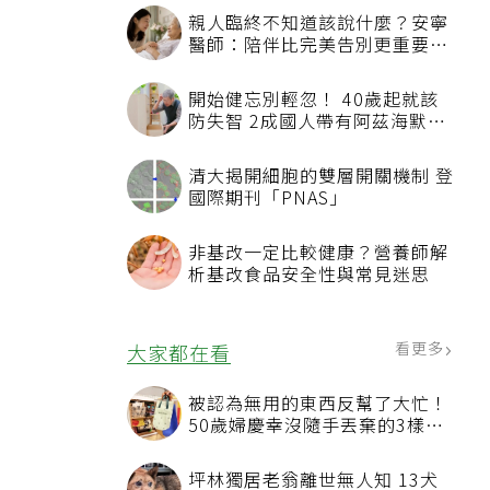
親人臨終不知道該說什麼？安寧
醫師：陪伴比完美告別更重要，
4句話值得及早說出口
開始健忘別輕忽！ 40歲起就該
防失智 2成國人帶有阿茲海默症
相關基因
清大揭開細胞的雙層開關機制 登
國際期刊「PNAS」
非基改一定比較健康？營養師解
析基改食品安全性與常見迷思
看更多
大家都在看
被認為無用的東西反幫了大忙！
50歲婦慶幸沒隨手丟棄的3樣物
品
坪林獨居老翁離世無人知 13犬