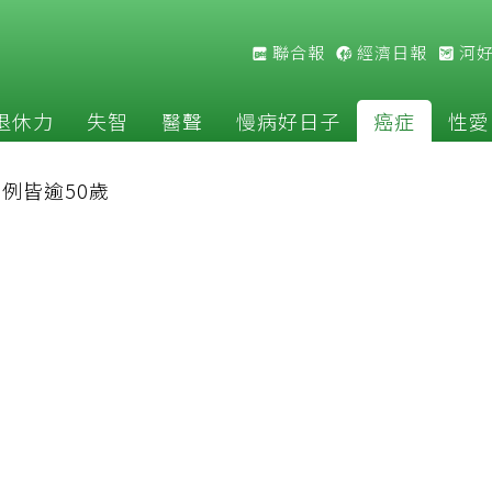
聯合報
經濟日報
河
退休力
失智
醫聲
慢病好日子
癌症
性愛
9例皆逾50歲