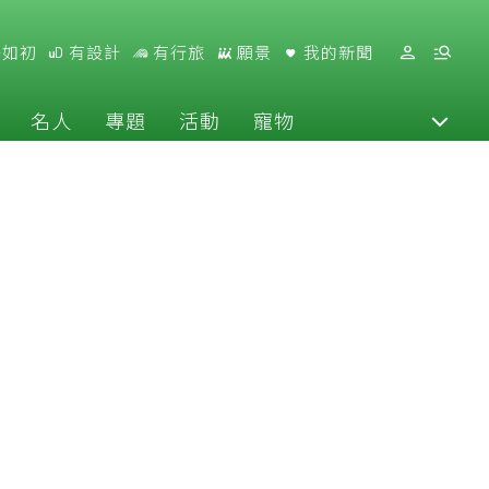
好如初
有設計
有行旅
願景
我的新聞
名人
專題
活動
寵物