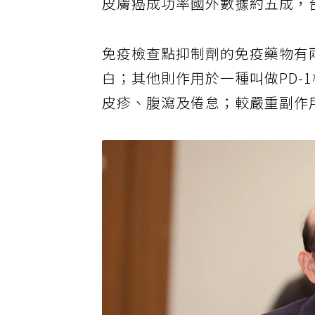
皮膚癌成功率國外數據約五成，
免疫檢查點抑制劑的免疫藥物有兩
白；其他則作用於一種叫做PD-
皮疹、腹瀉及倦怠；較嚴重副作