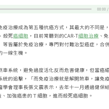
00:00
免疫治療成為第五種抗癌方式，其最大的不同是
、殺死
癌細胞
，目前常聽到的CAR-T
細胞治療
、
）等皆屬於免疫治療，專門對付難治型癌症，合
的一線生機。
煞車系統，避免過度活化反而危害健康，但當癌
系統的追擊，「而免疫治療就是解開煞車，讓免
瘤學會理事長張文震表示，去年十一月通過健保
改造、加強癌患的Ｔ細胞，進而殺死癌細胞。