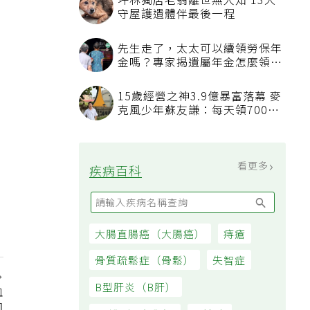
坪林獨居老翁離世無人知 13犬
守屋護遺體伴最後一程
先生走了，太太可以續領勞保年
金嗎？專家揭遺屬年金怎麼領，
看順位還要看資格
15歲經營之神3.9億暴富落幕 麥
克風少年蘇友謙：每天領700元
過日子
看更多
疾病百科
大腸直腸癌（大腸癌）
痔瘡
骨質疏鬆症（骨鬆）
失智症
B型肝炎（B肝）
血