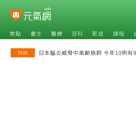
焦點
養生
醫療
百科
影音
課程
日本腦炎威脅中高齡族群 今年10例有
快訊