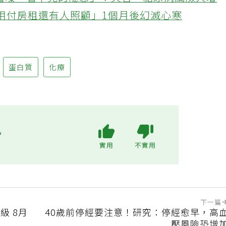
醫曝「看不見的隱患」：失智、糖尿病風險大增
不用付房租還有人照顧」1個月後幻滅心寒
蛋白質
化療
?
實用
不實用
下一篇
級 8月
40歲前停經要注意！研究：停經愈早，高