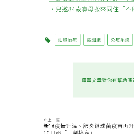
‧健檢血糖正常別安心太早！
‧兒邀84歲寡母搬來同住「
細胞治療
癌細胞
免疫系統
這篇文章對你有幫助嗎
上一篇
新冠疫情升溫、肺炎鏈球菌疫苗再升