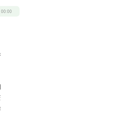
/
00:00
，
免
併
細
疫
給