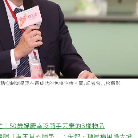
點抑制劑是現在最成功的免疫治療。圖/記者曾吉松攝影
忙！50歲婦慶幸沒隨手丟棄的3樣物品