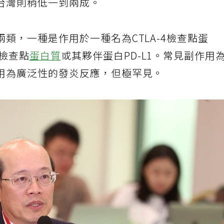
台灣則稍低一到兩成。
類，一種是作用於一種名為CTLA-4檢查點蛋
1檢查點
蛋白質
或其夥伴蛋白PD-L1。常見副作用
用為廣泛性的發炎反應，但極罕見。