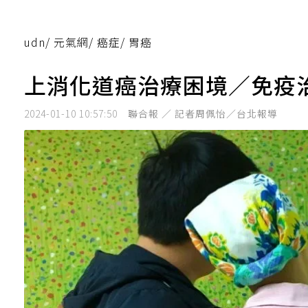
udn
/
元氣網
/
癌症
/
胃癌
上消化道癌治療困境／免疫
2024-01-10 10:57:50
聯合報 ／ 記者周佩怡／台北報導