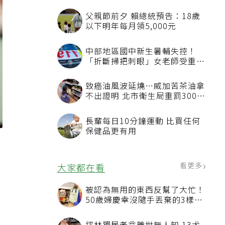
父親節前夕 賴總統預告：18歲
以下明年每月領5,000元
中部地區國中新生暑輔失控！
「折斷掃把刺眼」女老師受重傷
恐失明
致癌油風波延燒…威加苦茶油拿
不出證明 北市衛生局重罰300萬
元
長輩每日10分鐘運動 比買任何
保健品更有用
看更多
大家都在看
被認為無用的東西反幫了大忙！
50歲婦慶幸沒隨手丟棄的3樣物
品