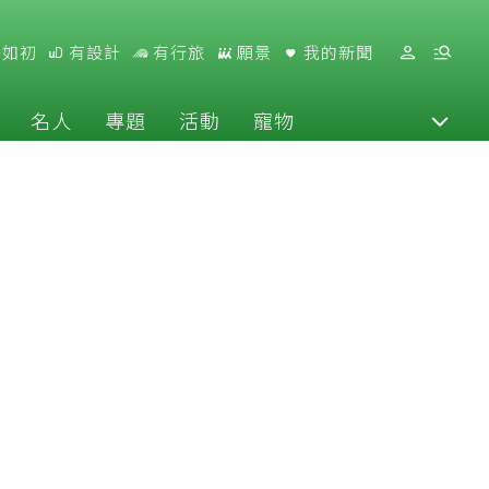
好如初
有設計
有行旅
願景
我的新聞
名人
專題
活動
寵物