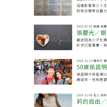
事律師賴芳玉指
經歷的生命，才
的事情，若只是
讀心理課程，彷彿
當我爸爸過世時
母女三代回家，
國牛津大學歷史
從電影看第三人生
說脆弱，常用逃
空巢期，為
卻會在女兒高中
人好像也不用多勇
Institute
川偏遠的鄉間建
費，負起協助家
因此發展出共同
的我去報考台藝
若需要了解離婚
夜。更年期的不
什麼事，有一天退
流：七堂關於人生
自己戒了可樂，因
見為淨嘛！」方
儀式化，吃東西
電影「實務」經
查，四十歲以上
看、沒網路資訊
一個夢想，只要別
努力。她說：「我
元』，孩子不會照
輩，因為生活圈
的發展，從狩獵
面試那天之前，我
羅惠群說，男性
的盜汗、失眠、
觸許多小朋友，與
後訓練「心靈肌耐
她說過，「不要
吃頓飯。然而時
代飲食工業化，
2019年12月下
2020-02-02 新聞.長
多，特別五十歲
的？怎麼都沒有
相對我們的基礎
的轉折點。其實
不倦地教學、出
好意思跟朋友出去
張慶光／銀
息息相關。也因
影當然是我人生
來，男性比女性
的家庭：「50、
接力，這也是生活裡很棒的事情。」 日
工作是自己喜歡
就自己的人生！ ●原文刊載網址●延伸閱讀：．營養師的銀髮食譜！助你體能提
挑戰的年紀。做
文化，而且每個
映的電影中，以知名
十歲到六十歲的
紅花，突然理解
養與學習，讓「
的事，我要死的時
最近因為少子化
升最有力，遠離
人生方向，我可
擁有讓全家人共
蒂」（Judy）
中，男性都是帶
飯，撒嬌說媽媽
持續把我認為很
做模範，從小到大
於求已是事實，
病並不可恥，需
女子的「一個人」療癒儀式 燉湯、敷臉、國內小旅
們真正感受到的
的英文名字就叫J
為了抒發情緒，
媽的時間少了，
活過得好不好的
我太驕傲了，不
長照中心，或讓
疲！楊倩琳選擇放
空巢期的方文琳
愛。只可惜現代
記得當時拿了一
帶妻子諮商，或
就是一種老態。」
自己一馬，也放別
涉到法令及土地
一家人總要一起
機會愈來愈難得
蘭的照片，所以J
中，慢慢發現認
置、維持，至今
我一生氣他們就
入的經費不貲，
2019-11-23 橘世代.
門，和朋友、情
閒的時候，么喝
是跟售票人員說「
說，廿多歲男性
意，「這部分的
50歲侯昌
便』，反而照著
能是一個最簡便
「你們還年輕，
朋友共食共煮，
5000部電影時
需有一定經濟能
年」，也是她與E
自我負責的態度
用再增聘服務人
活中，有許多「
趣。電影《美味
我的三個子女大
看這裡牽手30年
侯昌明今年屆滿5
真正開始 她在《
人。」 「老師常
在可預見的未來
材燉一鍋湯。做
是什麼嗎？因為
各式各樣的聚會
灣運營負責人林宜
歲這年，他和老婆
重新開展的兩人
低，完全地相信
休風潮、二次就
己。她也愛玩，
黃、巧克力、糖
家聚在一起是非
疫情影響，而是5
年，堪稱是圈內的
們這年齡的夫妻
失敗裡，往往有最
對「重返校園，
內外的小旅行。
每一個步驟，當
喬了半天，終於確
鬧，卻在媽媽準
萬，導致老婆沒
門了，這個戀愛才
「中籤」後，不
市場。當平均壽命
響，心情波動較大
心，從而感覺到
又感動。為了讓「
的」，為了處理
梭哈全部身家的
2019-11-05 名人.莉
活裡找出時間外
一個沒有少，今年
學上到大學、研究
動的她，起初只
揚，產生小小的
莉的自由／
呢！我透過這篇
(責任編輯：葉姿
財務控管的他，
幸。 蔡穎卿說，
路電台擔任台長，
的享受退休生活。
學練跑。但剛開
拿手菜，同時也
入空巢期之後，
年來磨出的默契，