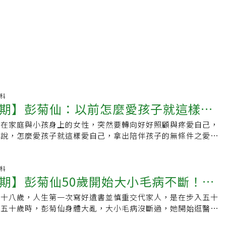
產科
期】彭菊仙：以前怎麼愛孩子就這樣愛
都在家庭與小孩身上的女性，突然要轉向好好照顧與疼愛自己，
動、享受興趣 找到快樂
仙說，怎麼愛孩子就這樣愛自己，拿出陪伴孩子的無條件之愛，
近年因更年期症狀勤逛醫院之餘，也很努力「逛運動」，希望找
快樂的運動方式。孩子小時候，為了協助他們找到興趣、發展天
他們探索不同才藝、接觸各類運動，因為她知道在漫長人生中，
產科
期】彭菊仙50歲開始大小毛病不斷！更
唯有喜歡，才能持久。空巢期的她也對自己這樣做。在更年期症
種不適的期間，她做過許多運動，重訓、太極拳、超慢跑、瑜
五十八歲，人生第一次寫好遺書並慎重交代家人，是在步入五十
醒愛自己 也樂享空巢期
確改善，但心裡的愉悅感並無提升，直到到參加了家附近的排舞
約五十歲時，彭菊仙身體大亂，大小毛病沒斷過，她開始逛醫
讓她時而野豔時而俏皮，每次跳舞都感到「好開心」，終於感受
尿掛了泌尿科、鼻血不止看耳鼻喉科、頭暈看了神經內科、心悸
多巴胺」。對她來說，排舞不僅是健康需要完成的「任務」，更