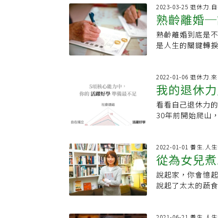
個兒子已成年，
略大、人丁少，
主動詢問需求，
2023-03-25 退休力
作家做回自己，好
第11年，我很珍
熟齡離婚─
勞28年的她說：
更年期遇上生活
「外遇」的對象 
勞之前是一位家
事事求好、很怕
倆永遠健康，陪
熟齡離婚到底是
教的課…賴
本負責櫃台工作
顧、找到內在滿
是人生的關鍵轉
客人、咖啡續杯、
數人面對分離，
時，她做得很開
靈。聯合報關心
息、調整上班時間
開出離婚相關課
2022-01-06 退休
CALL HEL
我的退休力
需要上課？知名
造型，捏出花朵
線上平台推出離
派對。 當然，工
看看自己退休力的
亞洲社會沒有人
司新推出的產品、
30年前開始爬山
怕，也擔心一個
就會，我要學7~
百岳，太太這些
妻離婚後「從此
少、比較不忙的
體能及耐力。有
友。好聚好散為
笨，還會偷偷記筆
質北台遊，至今
2022-01-01 養生.人
好好建立關係，
從為女兒煮
急的客人，此時她
我們一家曾到日
離婚創傷 外遇常
協助），請年輕同
花了不少時間籌畫
創傷的第二位。
說起家，你會憶
番紅花：歷
是讓客人得到他想
蕩了四個國家。
例，外遇其實是
說起了太太的蔬
的年輕人都很體
領域，被別人需
刻，如丈夫在職
物。舌尖上的美
感動！」 中高齡不要「倚老賣老」，工作快樂多 50多歲再度踏入職場，桂圓奶奶
為欠缺。這提醒
人生的課題時，
自己的獨特答案
說，中高齡者確
過於依賴她的語
導致下次再面對
事？在親子作家
2021-06-21 養生.人