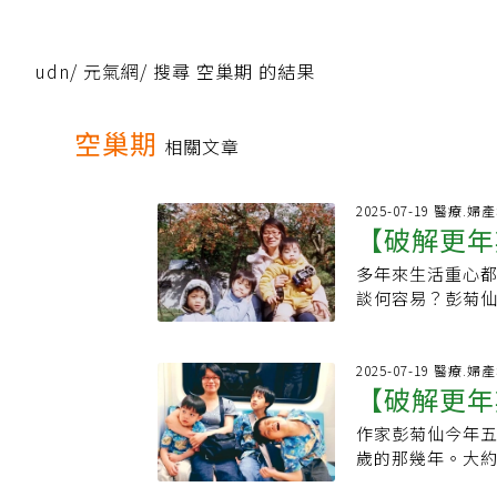
udn
/
元氣網
/
搜尋 空巢期 的結果
空巢期
相關文章
2025-07-19 醫療.婦
【破解更年
多年來生活重心
自己！逛運
談何容易？彭菊
好好愛自己。她
到自己由衷感到
賦，彭菊仙會陪
2025-07-19 醫療.婦
【破解更年
無論做什麼事，
狀頻繁、身體各
作家彭菊仙今年
年期警鈴提
伽，身體狀況的
歲的那幾年。大
班，多元的風格
院。先是因為血
到運動帶來的「