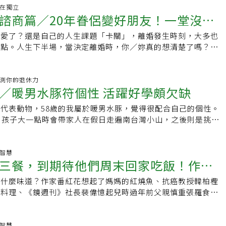
身體也宣告不許再無止盡濫用，她決定放下過去的自己，從親子
有了不不與翩翩的陪伴，為我們家帶來了另一種樂趣。轉眼進入
更成為小朋友最愛的「桂圓奶奶」，人生因此增添色彩。在麥當
.自在獨立
好的認識、照顧與探索自己。尋內在滿足 人生反而再升級身體
惜每一次不不、翩翩等我下班的喜悅。急著衝回家門，牠倆是我
諮商篇／20年眷侶變好朋友！一堂沒人
「我希望可以做到90歲，直到做不動為止！」 桂圓奶奶進入麥當
空巢期，迫使彭菊仙重新審視生活，反而帶來人生的升級，過去
，這樣老婆不會吃味吧！因為太太比我更愛不不和翩翩。希望牠
庭主婦，也當過褓母。當初抱著試試看的心態到麥當勞應徵，原
浪費時間的她，目前把「鬆、緩、空」當生活指引，把自我照
伴著我們永遠。
不愛了？還是自己的人生課題「卡關」，離婚發生時刻，大多也
芳玉的離婚諮商課為何爆滿
，因店長覺得她有親和力，讓她轉任款待大使，主要工作是接待
足訂為人生的優先順序。
捩點。人生下半場，當決定離婚時，你／妳真的想清楚了嗎？多
幫小朋友辦生日餐會。 一天工作4~8小時，一周工時32至50小
不但沒有深思熟慮，更難好聚好散，但撕裂關係，同時也撕裂心
心。隔年孫女出生，再度當起褓母。幸好，麥當勞可因應個人作
大家的退休力，準備老後生活，熟齡離婚更需要準備，坊間陸續
，不會影響到家庭，才能繼續工作下去。 點餐有挑戰性，適時
程，讓人看清楚關係，好好分手，做好人生的功課。「離婚」也
力.來測你的退休力
P 桂圓奶奶說，在麥當勞要學習很多知識，例如生日派對要學會做氣球
／暖男水豚符個性 活躍好學頗欠缺
家事律師賴芳玉近期推出線上離婚課，在此之前，兒福聯盟也在
、動物、寶劍，也學說故事、帶動唱等，迄今已辦過上千場生日
婚規畫課程。兒福聯盟資深主任李惠娟說，「分手」需要學習，
作一定會有壓力，尤其在第一線要學的東西很多，不但要了解公
代表動物，58歲的我屬於暖男水豚，覺得很配合自己的個性。
教這門功課，離婚是更難的課題，斷開親密關係時，多數人害
促銷活動，還要學習操作電腦。她坦言：「年輕人電腦學1~2次
，孩子大一點時會帶家人在假日走遍南台灣小山，之後則是挑戰
人，學習面對關係的變化，是成人的學習課。兒福聯盟調查，夫
8次。」 她認為，最有挑戰的工作是點餐，因此會利用客人較
年跟著我南征北討，儼然成為登山好手，孩子們也養成了良好的
不聯繫」、「敵對水火不容」比率達五成六，僅二成二可以當朋
空檔，請同事私下教導，「我的記憶力是比較差，因為我比較
一年新年我帶領兩位好友走出南台灣，三家人開著車進行一場優
何這麼難？一位台北市晚晴婦女協會的志工表示，國人對於如何
記，有空時就看。」 只是速食業畢竟訴求速度，偶爾會遇到心
他們對這件事還津津樂道，感謝我為大家規畫令人難忘的行程。
生智慧
渴望學習，協會開設的各類課程，包含自我成長等幾乎都爆滿。
三餐，到期待他們周末回家吃飯！作家
會主動道歉：「對不起，我比較慢。」立刻CALL HELP（尋求
本自由行數次，右駕對我來說已駕輕就熟。在女兒負笈德國時也
是假議題「離婚」在國外的心理學家研究中，將其列為人生重大
事或主管協助點餐。這是麥當勞的SOP（標準作業流程），一
，第一次踏上歐洲大陸就開著租來的休旅車跑了3200公里，闖
賴芳玉說，離婚最大宗的原因仍是「外遇」，但看過這麼多的案
起什麼味道？作家番紅花想起了媽媽的紅燒魚、抗癌教授韓柏檉
經空巢期、更年期 才懂媽媽的孤寂
要的服務，二來讓員工適時得到幫助。 她表示，大部分來用餐
有人曾問我何以會有這樣的「虎膽」？我覺得帶領他人拓展生活
離婚的假議題，外遇常發生在夫妻人生階段走進「轉折」的時
食料理、《鏡週刊》社長裴偉憶起兒時過年前父親慎重張羅食
諒，還有人說：「奶奶，妳年紀這麼大還願意來上班，我們都很
要的感覺很棒。但再看看自己的雷達圖，在「活躍好學」方面頗
場上，職位長期無法突破、妻子面對空巢期等。賴芳玉說，面對
味幫我們留下了生命難忘的回憶，關於家的味道，每個人都會有
我應該要多充實外文應對能力，解封時到德國看望女兒，才不會
人們總會有個想像，外面的世界總是比較好，卻忽略往內探詢，
，而你的「家之味」是什麼呢？餐桌除了吃飯，還會發生什麼
實要調整心態，尤其「不要倚老賣老」，「有人會看不慣年輕
文翻譯，反而在自己單獨行動時不斷遇到溝通瓶頸。其他四個面
問題時又會再次選擇「逃」，無解的課題，情緒常會勝過一切，
、家庭料理研究者番紅花的家裡，親子在此共食、討論白天趣
生智慧