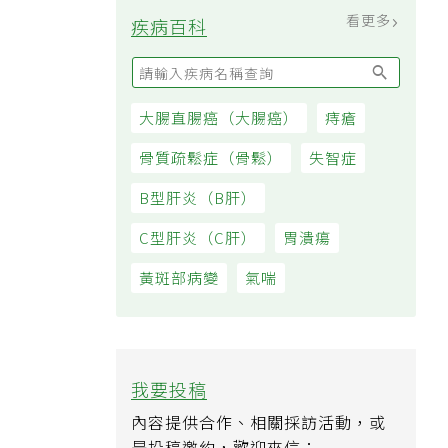
看更多
疾病百科
大腸直腸癌（大腸癌）
痔瘡
骨質疏鬆症（骨鬆）
失智症
B型肝炎（B肝）
C型肝炎（C肝）
胃潰瘍
黃斑部病變
氣喘
我要投稿
內容提供合作、相關採訪活動，或
是投稿邀約，歡迎來信：