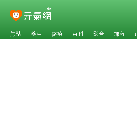
焦點
養生
醫療
百科
影音
課程