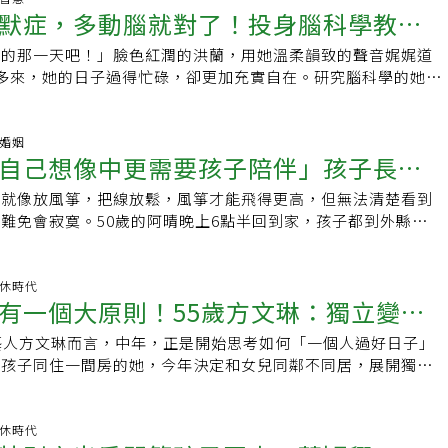
和他們沒有什麼代溝，同事也會叫我『奶奶』；有時候主管對新
的，因為開朗健談，不怕交不到朋友；財務方面，在年輕時已做
默症，多動腦就對了！投身腦科學教育
得更糟。踏進律師事務所的夫妻，多數是走投無路，開課是希望
餐食材來源；餐桌時光就是魔幻時刻，10年過去，這段日日相
我會私下請他講話小聲一點，當和事佬。」 個子嬌小的她甜笑
產等理財規畫；健康方面，注重飲食並規律運動，所以即使是空
妻能先思索，痛苦的來源真的是婚姻嗎？順利離婚 卻迎來更深
女三人的生命。番紅花本名王碧珠，原生家庭有五個孩子，媽媽
了賺錢，完全是因為彈性工時，工作有趣，當成是運動，也能和
無聊，反而可以盡情做自己想做的事。相信過幾年退休了，我依
死的那一天吧！」臉色紅潤的洪蘭，用她溫柔韻致的聲音娓娓道
養成每天做這件事的習慣
三年就開始做家事商談的李惠娟說，許多求助商談的夫妻都是
在那個沒有外食的年代，身為長女番紅花，每天只要睜開眼就看
 桂圓奶奶的先生今年90歲，夫妻倆身體都很硬朗。出門上班
力測驗：&gt;&gt;六種動物測退休力 看看你是那一種？
多來，她的日子過得忙碌，卻更加充實自在。研究腦科學的她
後續為了爭奪孩子的撫養權，彼此鬧得不愉快。曾有個案告訴
早餐的稀飯、中午的便當。「後來我就成為早起幫女兒做便當的
飯菜，讓先生不會餓到。她表示，中高齡者去工作，首先要照顧
有品質，遠離阿茲海默症，多動腦就對了 ！ 「在芝加哥大學曾
待離婚，可以與外面的人建立新的關係，但順利離婚後，迎來的
為母親的前10年忙於工作，卻堅持早上5點起床為兩個女兒做中
人的支持。 儘管先生偶爾會勸她辭職，不過她卻沒動念，「我
以上、平均年齡88歲的老人長達6年的時間，發現腦幹分泌正腎上
，仔細思索才發現，當初造成關係不順利的是他對於經濟的恐
女兒五年級、三年級的時候，選擇辭職回家，成為為小孩煮三餐
很開心，不想辭職，主要是工時不會太長。」她笑說：「在麥當
，若神經元密度越高，便能減緩認知退化，而『正腎上腺素』便
庭婚姻
一半，兩人不斷爭吵，從頭到尾都是他自己沒辦法面對自身課
話題 成為家的主旋律番紅花離職回家後，喜歡每天到不同的地
，辛苦的時候少，只要工作開心，就會想繼續做下去。」●原文
自己想像中更需要孩子陪伴」孩子長大
」 養成每天閱讀，活腦才能有神 洪蘭本身就是很好的例子，74
最親密的人。李惠娟說，親密關係是人類最底層的需求，離開親
都有不同預算，300、400、500，「我想知道餐桌的行情，例
閱讀：．老公迷戀單親離婚女！要挽回或放開走味的婚姻？劉黎
有神，信手捻來都是一段段珍貴的科學資訊與動人故事。秘訣，
一個人來說都是痛苦的。如果兩人經過自我探尋，最終仍要從兩
餐桌長什麼樣子。」她的好奇與探索成為晚餐話題，孩子會知道，
子就像放風箏，把線放鬆，風箏才能飛得更高，但無法清楚看到
巢症候群，做好這件事空巢不空心
孩子 ．陪伴癌末先生的體會：生命中的每一分、每一秒都好珍
讀；而至今，她每年出版一本著作，分享給其他人，如何成就自
，一定要不吝嗇對外求援，台灣的教育從沒有教分手，都靠人們
市場或農場跟誰買了什麼？一顆蛋、一條魚多少錢？不知不覺
難免會寂寞。50歲的阿晴晚上6點半回到家，孩子都到外縣市讀
珍惜，活在當下．優雅「無關年紀」！不管幾歲都別放棄打扮自
是要一直用腦，我們要多與人接觸、學習新知，最重要的是心情
人在關係成績單多數不及格，導致離婚後，怨偶多於好聚好散，
這個家的主旋律—回家做飯的心意，餵養了兩個對食物充滿熱情
回家，面對空無一人的房子，想找個伴聊，電話一接通「孩子，
活出美麗」是一種生活態度
無論哪個年齡，都要維持一樣的原則，我每天閱讀、寫書評，精
成長，讓整個家庭更加破碎。賴芳玉表示，離婚雖然是人生中的
少女；媽媽「買當季、吃在地」的社會關懷，讓孩子對食物的時
子離家 出現空巢症候群「媽，我在忙，稍後打給妳。」「我一
書，生命科學、腦科學、醫學...仍是我大半的閱讀選讀。」 本
是「轉大人」的時刻，但男性很容易就直接進入到另外一段關
價格等有概念，女孩從小就知道，又好又便宜的高CP值餐並不
不想我。」阿晴氣孩子不想她，說著說著就哭了，心碎的她愈來
無退休時代
是因為1980年代一起槍擊案，犯人留下遺書寫：請務必檢查我
失落感，通常難以蛻變，反而是女性好好療傷面對自我，通常離
有一個大原則！55歲方文琳：獨立變
「吃」，她們對每天發生的飲食新聞也很敏感，黑心食物報導、
所諮商心理師林萃芬說，阿晴的情緒來自於空巢期，孩子長大有
現的確腦部有異常，她也不僅問，「犯錯的是你，還是大腦？」
，例如藝人賈靜雯、徐曉晰等，大家可以看見她們的蛻變，不但
蛋液長蛆」新聞、什麼是世大運選手村最受歡迎的台灣美食……
不再被需要，甚至有父母在孩子上大學會再拚一胎，延續自己的
的研究裡，而後她又投入教育關懷，一點也沒感受到所謂「空巢
藝人方文琳而言，中年，正是開始思考如何「一個人過好日子」
女兒的體貼
，也更能找到自己的幸福。熟齡離婚─諮商篇／接受諮商探索內
每天和孩子在餐桌聊每日新聞，是從兩個女孩還是小一時就建立
會因空巢期情緒低落，其實爸爸也會，但有些父母並不知道那些
的不適。 「我在1992年從美國回到臺灣，在稻田裡的大學-中
和孩子同住一間房的她，今年決定和女兒同鄰不同居，展開獨立
好朋友婚姻走過廿個年頭，被視為神仙眷侶的楊錦聰與郭懷慈，決
上，孩子會分享在學校的趣事，而番紅花會聊聊當天一、兩則重
從何而來。林萃芬說，當孩子有主見時，如果父母會感到不舒
時我們師生少，彼此感情很親密，我覺得能做老師是很好的，忙
此外，她接演王偉忠擔任編劇與製作的舞台劇《明星養老院》，
過分開後會出現的否認、憤怒、沮喪、接受等階段，面對關係的
認為，不要小看每天一則，日積月累，小學六年下來也好幾千
朋友出去玩、不陪家人，開始減少家庭活動，不被需要感會強烈
都沒關係，當看到學生成長，心裡會很感動，你知道辛苦是有代
想想：如果每個人都是自己的明星，面對曾經光芒萬丈的青春，
面對，並對心靈進行一番療癒，離婚這堂課，帶給他們更新一段
無邊界瀏覽新聞，不如撥出固定時間透過新聞交流與互動。女兒
都是「空巢症候群」常見跡象。找到定位 不是只填滿時間每年
保養費，取代昂貴醫療費 「在那個年代，社會風氣還是有些迷
人生的新價值？以歌手身分出道的藝人方文琳，一直是演藝圈公
無退休時代
親密關係，卻是更好的朋友或工作夥伴。去年兩人在楊錦聰的
飯動力做飯的心意、對食物的關心，讓番紅花和兩個女兒擁有美
意味著有一群大一新鮮人將出國或到外縣市念書，同時一群空巢