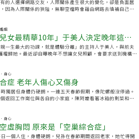
始回收，而最可貴的，莫過於兩人能共同擁有這份資產，並同時
前的每一天 「我的母親55歲因為乳癌過世，小妹20多年前就發
飴弄孫，未免可惜。大部份的人對退休生活不知如何準備，個人
所有的人選擇網路交友，人際關係產生很大的變化，卻是負面居
週跑步排除壞情緒 每晚敷凍膜保濕、按摩淋巴結練
為人父母者，欣見子女離開學校，開始在工作上能夠發揮所長，
明年輕時熱中投資理財，就算戶頭沒現金也無所謂，「我覺得只
不喜歡別人教育我：不要怕老。」皺紋、白髮、鬆垮，「那些事
直是乳癌的高危險群，之前的乳房檢查沒有少過，乳房攝影、超
國民義務教育下再多增加一「老」學，教導大家如何悠遊於這多
士，因為人際關係的狹隘，無聊空檔時會藉由網路去填補自己的
有位80多歲的伯伯即使滿頭白髮，仍天天跑步。方文琳好奇詢
陪伴他們的終身伴侶，自然和我們相處的時間就會越來越少，此
好，但雅蘭會說都結婚了，哪天突然失業，那我們要吃什麼？」
的，但人不一定要那麼眷戀生命樣貌的年紀。」因為，每個人的
一摸到、確診後就決定開刀。」 「我比較沒有經歷『否定』的
一個有意義的人生。同時也活化長者，讓其由社會負擔轉成社會
種下禍根。小艾是非常單純的教職人員，與老公結婚18年了，
麼大了還跑步，膝蓋會不會受不了？伯伯告訴她，只要姿勢正
感到些許的落寞。即使子女尚未成婚、住在家裡，但或許他們因
總算得到共識，「就抓出一個安全水位的數字，看要留多少錢她
春年華，「那樣就好啦！為什麼要一頭去追？是害怕，才讓我們
天尤人，只是覺得輪到我了罷了。但是那一刻被宣判，仍是逃不
也有許多「樂齡大學」、「長青學苑」，但課程上可能多偏向才
，也讓一雙子女接受很好的教育，隨著子女的成長，獨自都有自
傷膝蓋，還會刺激膝蓋滑囊分泌軟骨所需的營養液。初學階段雖
出晚歸，也不一定有很多時間一起吃個飯、說說話，這時我們甚
他的錢我就全部拿去衝」。侯昌明演藝事業漸漸上軌道，夫妻倆
 青春既已留不住，何妨優雅的老去，她說：「真正的老，相對
百個浮上來的念頭中，第一直覺是我要死了！罹癌情緒很複雜，
聯誼為主。事實上，對於新興的樂齡族群，他們的需求可能不僅
，讓小艾出現空巢期除了工作以外，剩餘的時間有些不知所措！
庭婚姻
跑愈健康。受到跑友的激勵，方文琳的練跑距離一天天的增加。
找各種理由和他們相聚。最簡單的方法，就是用「父母請吃飯」
定，他曾說過想存到1億的退休金，「其實我今年50了，想半退
個景況如果自己要拋棄，太可惜了！」 ●原文刊載網址 ●延伸
出現，其實那是對『未知』的恐懼；可是當下那一刻還是會驚
兒女最精華10年」于美人決定晚年這樣
專業人士提早由職場退休，他們其實希冀在退休之後還能有機會
定，但過於平淡，總讓小艾感覺缺少了一些什麼？莫名的空洞感
3公里，再進一步挑戰21公里的半馬、42公里的全馬。現在，她
們有較長的相處時間，否則以後大概只剩下生日或過節才會聚餐
但我們真的有過那種無所事事的生活，大概過了快1年，兩人就
慢性病！73歲老拳師無預警暈倒 竟是急性肺動脈栓塞惹禍．頭
，只是會愈來愈少。」 「對於面對死亡，我想如果能好好告
二人生，國內的大學可否為這些想創業或選擇重新投入新領域的
的心。跟所有人一樣沒事就上網，無意間看到了交友網站，小艾
，每次都是10公里起跳。有時工作太忙沒練跑，還會覺得腳癢
要由我們買單，因為在這個「薪資不漲、物價飛漲」的時代要子
工作感覺比較踏實」。原來在42到43歲這年，他突然失去對工
母親一生最大的功課，就是體驗分離」的主持人于美人，與前夫
痧就舒緩？中醫劃6個重點，健康刮痧免擔心．很多人會刷牙，
死亡的恐懼。這幾年我看到好多人，像是樹木希林 、大衛鮑伊
課程呢？雖然有些大學開設了EMBA或進修推廣部，但多半是
好，至少能拓展自己的人際關係，讓自己的生活有點色彩！在網
言，跑步是個排汗也排除壞情緒的過程。早期練跑時，她常覺得
們來參加的意願就會越來越低。不在餐廳吃，也可以在家自己
時除了固定主持錄影，我把所有工作統統都推掉，因為想工作的
護權歸她。最近卻自曝晚年不想讓女兒照顧，會要求送到機構安
醫師教你最新的改良式貝氏刷牙法，牙齒清潔事半功倍
逝世，也給我許多新的體悟。回顧我的一生，已經很豐富了，其
經理人所設立，不僅收費昂貴、名額稀少，而且大多只在夜間開
己有老饕嗜好的許先生，小艾每天總是會跟許先生天南地北的聊
，如今則是已達「佛系跑步」的境界──邊跑邊念經，放空情
。我們家每年都會趁新春年假，全家一起去郊外踏青，去年則由
，工作愛做不做，每天早上起來，我就跟雅蘭大眼瞪小眼，想著
住女兒最精華的10年」，完整談話一出也逼哭網友。 于美人
遺憾，只能盡量把遺憾降到最低；也很難講看破生死，我們不是
費降低並且日間亦能開課，應能嘉惠更多有心向學的退休人士，
變成習慣，跟許先生聊天變成每天必須做的事，好像也讓內心覺
出門練跑時，她會刻意捨棄開車，徒步走2公里到北藝大，再花
了一趟嘉義的三天兩夜小旅行，都帶給了我們全家非常難忘的回
假就出國2次，國內旅遊2次，玩得比工作還累」。但這種日子
什麼道理？》中與來賓探討長照議題，其中一名來賓說自己跟子
 第二人生穿越時空，繼續與聽眾「牽手之聲」 陶曉清說，可能
夢。另外，過去有許多人因為現實因素而放棄自己的興趣，選擇
天聊著美食的兩個人，越聊越深入，談起彼此的家庭，小孩，無
。一天有長達3、4小時可以曬太陽、動身體，完全不受他人打
一起看「茱蒂」，其實也是找理由來相聚。電影開場前，我們就
漸漸覺得無趣，「後來我發現當你真的開始過退休生活，就會知
有一天自己不幸先離開了，無法與丈夫互相照顧，子女就直接把
精神．身心
心理準備」，即使摸到乳房硬塊、被醫師確診時，心中雖仍有百
的科系就讀。但是對於已退休的長者而言，過去未能完成的夢
許先生說發現了一處祕境美食，看網路的評比，去過的都說讚，
壓力，都是自己處理。」她笑說。外表常保清麗的她，也分享保
一起看電影是什麼時候，結論是好像要一直追溯到子女小學時期
合症 老年人傷心又傷身
是不行的」。選擇背房貸 往前衝才更有勁為了讓自己重拾對工
構。于美人聽了也大力贊同，她表示如果年老時託給子女照顧，
也少了「為什麼是我」的掙扎不願接受。67歲確認乳癌後，在
及追。也許，你對文學有興趣，但過去卻選擇了電機系；也許你
心，自己不知道多久沒出遊了？多久沒吃到夢幻美食了？兩人約
動有助代謝以外，她每晚也會敷上一層厚厚的凍膜。利用敷臉的
感傷。看電影，以及當天的晚餐，當然都是老爸買單啦！這點小
50歲前選擇背房貸和創業，「有了壓力我才會往前衝，當我鬆
是人生最後的十年；但對孩子而言，卻可能是他們最精華的十
，開刀、化療、放療，她與乳癌直球對決，而今身體健康，還能
家，卻選擇了財金系；可能你有音樂家的天賦，卻買不起樂器。
之旅。第一次見面的兩個中年人，興奮的像18歲少年，看著美
平時獨居但身體仍硬朗。一連五天春節假期，像陀螺般沒停過。
地，前後大概一個小時，充分保濕臉部肌膚。平時沒事，就按摩
的歡樂，CP值高到整個破表。作為一個看電影已經超過5000部
到房貸怎麼辦？當了老闆，我還要負責員工生計，不能說停就
年安置，她也決定好了，假如讓子女親養，往往就長達10幾20
年生活的另一片天。 「我記得罹癌後，我跟乳癌病友協會說，
人類平均壽命很有可能突破90歲，那麼50歲退休的人，可能還有
喜愛的美食，又有聊不完的話題，讓小艾覺得自己又活過來了，
個個返回工作崗位與各自的小家庭，陳阿嬤看著冰箱的剩菜和空
位的淋巴結，打開身體排出廢物的管道。每天的保養，也是一次
接下來的每個月都會用一部電影來分享我在第三人生（註2）的
時候就夢想當老闆，如今和老婆一起經營網拍服飾，另外還賣手
綁住女兒展翅高飛的機會，因此請女兒把她送到安養機構，「有
了，可以做你們的會員了！後來我又跟他們說，我現在好了，可
。我們都必須要有一個認知，過去兒孫滿堂承歡膝下的景況，在
顏六色，內心的雀躍像似初戀的小女生，聊到太陽下山了，兩人
一陣胸悶、喘不過氣，休息後開始收拾家裡，卻全身痠痛。陳阿
親 人生下半場勇敢活出自我許多藝人忌諱談
大家，敬請期待。註1：「一張全票，靠走道」這句話，後來成
第1年就累出一身病，到了現在第2年已經有些心得，尤其是服
好」。她指出，很多為人父母的無法想通親養與送養的道理，會
。」 「他們（乳癌病友協會）好像一直在等我，因為他們一直
見。面對空巢期冷清的屋內，除了看電視外，應該還有些更有意
，許先生把小艾送到了捷運站，又在車上聊了一個小時，也約定
診，家醫科、心臟科仔細檢查，都找不出原因。向子女求助後，
不然。53歲那年2位至親的離世，讓她意識到生、老、病、死並
的書名。（2014年，有鹿文化出版）註2：「第一人生」指就學
完全只有我們兩個，從當初的家庭手工規模，漸漸轉為公司化經
孝，照顧晚年的父母是應該的，卻沒意識到在兒女產生負擔，不
而廣播正好是我擅長的事；等到我病癒後，大家開始找免費軟
。透過學習及經驗分享，不僅可以活化人生，還能夠結交許多同
回家的路上小艾有點落寞，卻又有對下次約會的期待，一段不該
阿嬤到台北慈濟醫院檢查，經身心科醫師診斷是「空巢綜合
精神．身心
有限的生命中，活出無悔的人生？在幾位手足中，大弟和方文琳
生」指就業階段，「第三人生」指退休階段。我喜歡用「第三人
 不忘摸臉說愛妳女兒赴美念書，兒子明年也要離家跟隨姊姊腳
構照顧，這才是父母應該做的事。上個月，于美人出席公益活動
...我來訓練癌症病友做廣播節目，每年都會訓練病友，將我的經驗
大自己的生活圈，這是長者重返校園的另一項重大意義。大學教
空虛胸悶 原來是「空巢綜合症」
醞釀了。第二趟旅程，溫泉加美食兩人一發不可收拾，乾柴烈火
調整作息的建議，並請女兒多關心阿嬤，阿嬤才逐漸恢復活力。
體一向硬朗，又熱愛運動，卻在壯年之際突然發現罹患胃癌。從
般人慣稱的「人生下半場」，因為這個階段的人生還是大有所
夫妻關係才剛經歷過一場考驗：「她因為公司的事很累，回來只
兒準備出國留學一事，即將面臨空巢期的她，也大嘆放手的媽媽
後不再心口不一，擇你所愛、愛你所擇 問陶曉清，喜歡現在的生活
空巢期長者設計一些心靈充實或經驗分享的課程，應當會受到歡
午，在要回家的路上，恢復一點理智，成熟的互相約定不能影響
心科醫師王慧懿指出，「空巢綜合症」是指父母因子女長大成人
有短短一年的時間。沒想到，大弟才走不到半年，就讀大學的姪
還有「第N人生」，而不該只是等待人生的結束。
，我們沒有太多有溫度的交流。」「我跟她說，我不是沒有累
幾個母親人生中體驗親子分離的重大時刻，表示自己在每一次都
平日一個人住，身體硬朗，兒孫在春節期間返回老家，她忙得開
吧！讓自己慢下來，好好吃一頓飯。我覺得悠閒地洗個澡、大個
已有很多大學為50歲以上的退休人士開設終身學習課程，以柏
開始一個月兩次的約會成為他們兩人最大的秘密。直到有一天小