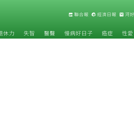
聯合報
經濟日報
河
退休力
失智
醫聲
慢病好日子
癌症
性愛