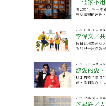
一個家不用
信，像是覺得人
認的資深玉女。今
Podcast「
好的親子時光，
期新手爸媽也隨
『短命相』，那
的年輕演員稱為
各自安好的經歷
件事沒有過渡期
林萃芬笑著說，
從2007年第一
「空巢期後
是短命相，她會變
「我在想，要不要
創辦人與董事長
與鑊氣也不再，
責任告一段落，
家蔡穎卿的角色，
對方法、大腦持
日本騎重機環島
這位女同事聊兩
悵然失落有時掉
樂，總有忙不完
人諱莫如深的「
就像一個稻田裡，
束，坐在後座的
很快就陷入熱戀
不用想著『我得趕
太多了。很多人
心裡不再有無謂
休後我們可以繼
你的身體就要跟
入婚姻後，一同
多時間做自己番
實上，應該要再
年起司，每多一天
2020-11-01 名人.李
要先知道他的需求
能說明她對熟年
會轉嫁到另一半
好。她也多了更
李偉文／共
的起始點。林萃
我們還爭論著要
人家不識得字，
的大明星同住養
自己在關係中愈
材，為青少年開
侶、是某人的知
卿坦言不諱地承
是國民小學的教
文琳在劇中飾演
假日到朋友家聊
去了自我。兩人
有關的書。然後
漸漸被遺忘，孩
點。」 因為老，
材改成『黃曆』後
「要獨立，要顧好自己。」和女
系的兒子居然端
題，當時彼此都
雞湯、準備肉多
妹淘享受人生。重
朋友，終於可以打
休前，努力探索可
束婚姻起，方文琳
眼中的理工宅男
其來的行為感到
股沮喪：「我這
期的好時機，假
說，自己從年輕
就該努力去探索
人。無奈這些年
的寒假作業，之
嘗試把懷慈追回
沒寫文章，而且
的約會。林萃芬
個女兒出生到離家
非常有成就。」 
「一家都是女生
假作業就是要求
2020-05-28 癌症.
怕孤單。楊錦聰
孩子煮飯的媽媽
還是可以繼續安排
沒有一絲慚愧去過
我看過報導，美
該愛的愛、
時也會覺得煩呀。
業，包含跟這道
的選擇，走進戶
段為愛烹煮的時
親 林萃芬鼓勵重
所以許多父母害
社交的快樂，並接
邁向成年，她更
作業的原因，是
處，不撕破臉，
家、飲食料理者的
討論「一直想做
Eric設計新居
聽她的嗓音從收音
母陶曉清晚
費」取代「醫療
現在，是該為自
作業跟家人及長
當可以享受跟自
的孤寂「小時候
事、上喜歡的課
間、兩個房間等
份，策劃與召開民
能力。 洪蘭談到
會，方文琳決定大
家族歷史發展的
與郭懷慈花了廿
番紅花說著說著
透過視訊，偶爾
母，「假如不放手
的發展方向之一，
公；年屆熟齡的朋
坪，卻因為家中人
幫爺爺奶奶做口
道自己需要什麼
代裡，餐桌難得
象不只是孩子，
曲獎的特殊貢獻獎
他69歲的時候，
內。想獨處的時
具。尤其自古以
拚過的伴侶，有的
子生得多，靠棍
己的學習也不能斷
母」陶曉清。 她
2020-02-07 名人.施
看到了老人家如
我也可以找我的這
而民以食為天。
漸增若說離婚是
是媽媽生的！」
施昇輝／人
退休金弄不見就好
太、好媽媽，還
有用很有價值。」
戶，一戶讓2個女
「吃」是所有生