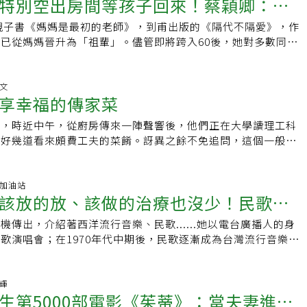
特別空出房間等孩子回來！蔡穎卿：
中很長、耳垂很厚就代表某種面向。我還聽說有人指一個女生是
（2020）年55歲的她，嗓音輕柔、外表凍齡，曾被合演連續劇
剝吧！洋蔥大叔」中，侃侃而談當初離婚的決定，以及走過分離後，
但女兒上大學後再也不需要帶便當了，轉身去探索新人生，「這
之產生。「爸媽都比自己想像中更黏孩子、更需要孩子陪伴。」
我們就來實證研究，當你願意對這個女生好、善待她，她就不會
「仙女姐姐」。不過，問她最近忙些什麼，她卻語出驚人表示：
。六十三歲的楊錦聰，廿八歲時創立風潮音樂，現為風潮音樂的
，就是戛然而止。」曾經熱鬧屋子變得安靜冷清，廚房的切菜聲
爸媽可事前做心理準備，常常告訴自己孩子獨立，是教養孩子的
本親子書《媽媽是最初的老師》，到甫出版的《隔代不隔愛》，作
，才是二人戀愛的開始」
成『長命相』。」 洪蘭說，每個人都能「自我實現」，只要用
去考一張重機的駕照？」她說起2年多前，和哥哥的一票朋友到
。楊錦聰說，原本他喜歡的對象是坐在郭懷慈旁的女同事，但跟
「我突然失去了煮飯的對象，」番紅花如許多空巢期父母一樣，
生活重心終於可以回到自己身上。爸媽為了張羅孩子食衣住行育
已從媽媽晉升為「祖輩」。儘管即將跨入60後，她對多數同齡
續學習，你便不會屈從宿命的安排，你會看見自己生命的價值，
。男士們怕她太累，提議載她走完全程。沒想到，第一天行程結
句就沒話了，反而是跟懷慈的興趣相符，可以從工作聊到政治，
淚，「我偷偷哭，她們不知道，我希望她們在外不用惦記媽媽、
的事要處理，林萃芬說，空巢期爸媽最常說的話就是，時間變得
老」字卻坦蕩面對，直言：「老，很好。」因為經過時間洗鍊，
「先長出稻子，雜草就長不出來。」 她也以教學經驗分享，退
她只覺得腰痠背痛。「被載的人要配合駕駛。他往哪個方向彎，
，並進入婚姻。楊錦聰的前妻郭懷慈，現為心理諮詢師。兩人進
快回家』，我希望她們自由、飛得很高很遠。」重新摸索後 更
會誤以為，避免空巢期最好的方法是把多出來的時間填滿，但事
恐懼，對自己的認定、與人的相處，都有了老成的質地，如同陳
續做拿手的事，或是去做志工，幫助他人。「我們要協助他人，
著彎。」自己走，反而比被人照顧輕鬆呢！這個小故事，其實頗
在職場上打拚。事業剛起步的楊錦聰，面對工作或生活壓力，常
紅花重新摸索如何和先生把兩個人的生活過好、把兩個人的菜燒
次找到自己的定位在哪裡，孩子獨立是父母人生下半場生命意義
的熟成，都是前進美好味道。 「老」其實是從容了、穩重了 當
偉文
，進而滿足他的需求。」 「我記得那時在民雄豐收村，許多老
生活的態度。最近她接演舞台劇《明星養老院》，描述一群昔日
身上，大吼、爭吵，凡事都認為是對方的錯。郭懷慈漸漸發現，
多時間探訪農場、食材產地、綠色餐廳，演講分享如何認識食
享幸福的傳家菜
芬說，每個人在人生舞台上，會同時扮演許多角色，是某人的伴
用「輕熟」、「大齡」等不同詞彙，來定義「老」的時候，蔡穎
但開班後卻沒人來上課，為什麼呢？因為那時候給他們的教材，
老院所上演的愛恨情仇，以幽默手法探討熟齡者的人生價值。方
來愈不快樂，為尋答案，開始去諮商、上課，發現她在婚姻中失
《菜市場的文學課》、《漁港的文學課》，還出版了與綠色餐廳
心好友，但過去可能「爸媽」這個角色出場過於頻繁，其他角色
認，與其用這些花俏字眼，「老，反而比很多的語詞更踏實一
材；他們只是不認識字，不是沒有人生閱歷與智慧。當上課的教
負責照顧眾人的院長，談到如何面對老年，她只有一個大原則：
天，時近中午，從廚房傳來一陣聲響後，他們正在大學讀理工科
討論後，決定攜手度過婚姻的危機，但上課、諮商仍無法改善問
期待周末女孩回家吃飯的時光，她會請女兒點菜，為女兒熬一鍋
子不在家後，建議爸媽可以找回自己最喜歡的角色，如妻子或姊
意味著舉措從容了，心態穩重了，結交的是經過生命歷練揀選的
，他們果然願意上課了，因為他們一學馬上用得到。」 還沒退
兒同鄰不同居 家長和孩子都要學獨立從14年前結
出好幾道看來頗費工夫的菜餚。訝異之餘不免追問，這個一般人
知道婚姻走不下去，懷慈突然一聲不響就飛到印度，楊對她突如
多壽喜燒。在當職業婦女的那幾年，番紅花某次逛書店時升起一
返熱戀 做夫妻喜歡的事孩子出外讀書不在家，是爸媽重返熱戀
扮成年輕時嚮往的端莊成熟，做自己想做的事情。 蔡穎卿笑
能 「最怕就是退休後，不知道自己要做什麼。趁還沒退休前，
便和2個女兒、媽媽同住。她坦言，自己年輕時就是愛獨處的
，如何學會這些有點難度的菜色？他有點得意的說：「這是高中
憤怒，曾威脅懷慈「妳如果不回來我就切斷妳的經濟」，後續他
輩子不可能當作家了。」兒時的她夢想成為作家，但她已經許久
日時間規畫兩人行程，看看電影、到餐廳用餐，彷彿回到年輕時
起，就是個心思很多的人，但因為看重媽媽這份天職，所以從兩
。像是作家鄭清文在華南銀行任職，利用休假之餘寫小說，也是
來，上有老、下有小，在家很難找到屬於自己的空間。她形容，
後每到過年就會跟奶奶學個一道兩道。」原來建國中學高一的寒
來，卻在過程中，意識到自己過去的不安、憤怒都源自怕寂寞、
工作家庭兩頭燒的生活更不允許她寫作。沒想到，為了成為「為
說，常遇到爸媽因為孩子不在家，一懶散就什麼都不做了，爸媽
的21年間，即使想方設法在生活的空隙裡實現夢想，「但真正
「再來，我很希望我們能像北歐強調臥床兩星期，而不是20年！
，老的、小的，情緒都很多。我夾在中間，又有自己的問題，有
學生跟長輩學做一道菜，不只要確實會做，而且必須寫出四項作
癌友加油站
說，後來兩人開始嘗試不同的生活，最後決定離婚是對彼此最好
」而離開職場，當初人生選了一條岔路，十幾年過去，番紅花這
家庭日，規畫夫妻兩人都喜歡的活動。透過視訊 不黏孩子一樣
生活，還是等到小女兒上大學。」 不怕空巢期，反倒求之不得
國有組織協助老人家的交通，讓他們可以到活動中心去玩，享受
該放的放、該做的治療也沒少！民歌之
」經歷過在婚姻、家庭中與他人磨合的日常，50歲以後，孩子
菜有關的味覺記憶、美食軌跡、傳家祕方及內功心法。當作寒假
政事務所，簽下彼此的姓名，抱頭痛哭，現在兩人可以好好相
光成為魔幻時刻，不但養大兩個女孩，也開啟了她成為親子作
心回到自己身上的橘世代，正向看待空巢期，夫妻兩人可以共同
怕的空巢期，她反倒求之不得。在女兒上大學之後，她和先生
受更多的刺激與學習，這對我們是有幫助的。」 要用「保養
確定自己適合一個人。「人生後半輩子還要配合別人，太累了。
要他們利用過年闔家團圓時較有時間與心情，同時可以利用這個
都是因為兩人都選擇內在探索，找到自己獨特的美麗、愛自己，
路，圓了兒時想當作家的夢想。歷經空巢期、更年期 才懂媽媽
，但因孩子而沒做到」的人生清單，也可以單純做自己喜歡的
時，就完全沒把孩子放在心裡，「我覺得一個家不用空下一個房
機傳出，介紹著西洋流行音樂、民歌......她以電台廣播人的身
年乳癌「中籤」後這樣面對
費」，當大部分的老人不需要被長照，年輕人才能投入社會貢獻
己過的時候了。」今年，女兒一個上大學住校、一個已經出社
輩對話，透過家傳菜來重溫家人的共同回憶，甚至由飲食來追索
己在一起的時光，才能進一步與另一個人有很好的相處。楊錦聰
我有段時間常常去翻戶口名簿，強烈懷疑我不是我媽親生的，」
程；到外縣市念書的孩子會有自己的世界，想孩子時，爸媽可以
孩子回來。」她說也許是自私，卻認為孩子的獨立人格取決於父
歌演唱會；在1970年代中期後，民歌逐漸成為台灣流行音樂界
，自己在小時候就有看過「優雅地老去」，而典範就是她的外
刀闊斧地改變居家空間。住了20幾年的房子，儘管面積達70多
痕跡。味覺的記憶往往包含了許多情感的連結，這比單純要學生
年都在實踐找尋自己的這件事。兩人說，因為走過離婚，才更知
笑了出來：「但看不出什麼端倪。」在那個重男輕女是必然的年
和孩子聯繫感情。
，他們也不會是完整個體。」 因此多年來的親子教養工作，對
伴隨著無數人度過珍貴的青春年少，而她也在2000年，獲頒金
友們，也可以思考，未來想要留給後代什麼。 「我的外公，在
多、物多，又養貓，讓她和2個成年的女兒只能擠在一個房間
述歷史來得生動，更是現在提倡「青銀共融」世代理解最好的工
，現在兩人都已經有了各自的歸屬，對於這一位人生曾經一起打
出現雞腿，一定是給爸爸或是弟弟吃。那時的父母忙於生計，孩
也是希望大人們可以裝備好自己。蔡穎卿提醒，即使年長了，自
；2017年，獲頒廣播金鐘獎的特殊貢獻獎─她是「台灣民歌之
仍會教導我寫字；我爸爸70歲的時候，也在教我的孩子讀書，我
候，還要刻意外出，到車上才能好好自處。孩子找她的人生方向
來華人很在乎吃飯這件事，《漢書》就寫著：「王者以民為天，
是滿滿的感謝。熟齡離婚─諮商篇／解人生課題 中年男性諮商
子教育孩子，不聽話就揍，番紅花每次被打就悲戚：「我一定不
，「一個人很認真的時候，心相對就比較安定。」 圓夢，別把
的生命河流（註）裡，始終熠熠生輝閃耀著：一個好女兒、好太
昇輝
何優雅地變老，我看見了每位老人都很有用，也要學著覺得自己
次整修，她趁機斷捨離，捐出家中大量雜物。室內格局也改成2
」甚至道貌岸然的孔老夫子也說：「禮之初，始於飲食。」除了
痛苦的創傷成長過程，男性通常是受創較為嚴重的一方。知名家
番紅花一直到自己當了媽媽、經歷了空巢期、更年期，走過媽媽
生第5000部電影《茱蒂》：當夫妻進入
 其次，是不要畏懼追夢。蔡穎卿說，每個人年輕時都會有想做
是知名廣播人！但到了中年後，她在好友介紹下，遠赴加拿大研
 努力自我實現，成就自己人生 「我們一家都是簡樸的人，所以
兒自己住，一戶則保留給她和媽媽，2人各有一間大房間。未來
命最基本的天性，飲食甚至可說是人類文明產生的原動力呢！英