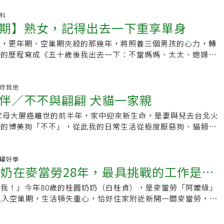
了心臟科，做了許多檢查都找不出原因。她懷疑是更年期症狀到
的過程。她也探索好奇的領域，像是從未接觸過的程式設計；去
雌激素數值很正常，醫生初步排除更年期，還問：「妳五十四歲
產科
是練鋼琴。「找喜歡的事情做，就沒有時間顧影自憐，」她分享
期】熟女，記得出去一下重享單身
很漂亮，到底吃了什麼？」連最後一線希望都沒了，她茫然走出
齡的朋友的故事——喜歡畫畫的同學考上美術系碩士班，參加全
更年期是個階段性的變化，雌激素並非緩慢衰退，通常是混亂且
二名；鄰居媽媽喜歡寫書法，開了班教人寫書法；排舞班的大姐
家，更年期、空巢期夾殺的那幾年，將照養三個男孩的心力，轉
有時高，有時低。）找不出病因 人生首次寫遺書那幾年她的睡
續帶團到世界各地旅遊……，這些人之所以能閃閃發光走在人生
己的歷程寫成《五十歲後我出去一下：不當媽媽、太太、媳婦之
前感覺心臟強力跳動，得用力按著以防它跳出來。好不容易睡著
有好好愛自己，並找到了喜歡的事。
自己》，書中不少篇幅描述她從更年期泥淖中，如何走出困境。
論夢境是什麼，都以「無法呼吸」作結，痛苦醒來。她只要聽聞
成了「前往更年期路上的學姊」，許多讀者和朋友私訊她討論關
名人在睡夢中猝死，就覺得下一個可能是自己，於是寫好遺書，
彭菊仙總會提醒，更年期是身心在敲警鐘，她的建議如下：一、
健康你我他
生放哪裡。一直到因為嚴重睡眠障礙看了精神科，醫師診斷為自
伴／不不與翩翩 犬貓一家親
每科都去看」先別妄自判斷是因為更年期才如此，還是要視症狀
解釋與更年期荷爾蒙變化及生活壓力有關，一切才趨明朗。更年
服的具體原因，若經詳細檢查排除了各種疾病，大概跟就與更年
顧自己回想茫然又狼狽的那幾年，彭菊仙認為更年期像是一記警
在家母大腸癌離世的前半年，家中迎來新生命，是妻與兒去台北火
養運動習慣找到喜歡的運動，並享受其中。彭菊仙初期透過持續
過度使用自己的身體。過去的她是拚命三郎，一天只睡四小時，
來的博美狗「不不」，從此我的日常生活從極度厭惡狗、貓類
伽、毛巾操、太極拳、爬山等），明顯改善睡眠品質，減少了抗
起床做早餐、當志工媽媽站導護，照養三個兒子，顧營養陪成
我生命中離不開的「小孩」。太太寵「不不」，不在話下，而我
物的用量。開始跳排舞之後，排舞成為她的最愛，是現階段的她
手，還閱讀、寫書，一個月接十幾場演講。應付高壓且多工的生
不」會在家門迎接我，汪汪！繞圈圈！為家中帶來歡樂氣氛。5
管道。三、找到個人興趣，去做喜歡的事情她這幾年因為好奇去
獨自待家裡 最陌生竟是自己後來兒子長大離家、她的身體也出
內傳來喵喵的聲音，心想「不會吧！是貓！」妻兒怕我生氣，試
.活躍好學
也重新開始彈鋼琴，豐富了自己的生活。四、為自己的快樂負責
奶奶在麥當勞28年，最具挑戰的工作是這
菊仙高速前進的積極人生突然只能停在原地怠速運轉。她好幾度
翩」放出來，我氣到不行，又搞一隻來找麻煩啊。幸好牠很乖，
你的全部，也別期待另一半為你做什麼、回到「單身」的人生狀
自忙碌的屋子裡，因為自己的生活一事無成感到挫折；也曾在家
就這樣靜靜的陪伴我們，竟然不知覺地過了5年半。「不不」唯
心靈精神各方面的獨立。
我！」今年80歲的桂圓奶奶（白桂貞），是麥當勞「阿嬤級」
就業不倚老賣老，快樂就會多
獨自在家的日子裡感到「最陌生的原來是自己」。也差不多是那
處在家中亂尿，一天數十次，但歡樂勝過一切的辛苦，我與妻就
進入空巢期，生活頓失重心，恰好住家附近新開一間麥當勞，正
稱為「親子作家」的彭菊仙應邀與一位心理師對談親子議題，她
尿，只能怪我們當初沒訓練好，太疼牠啊。如今「不不」與「翩
，在兒子鼓勵下去應徵，卻從此翻轉人生。個性害羞內向，在團
，驚覺自己的年紀差不多是這位女性心理師的母親了。她想著三
互相陪伴，好不熱鬧。兒子大了，我與妻也漸漸進入空巢期，家
落生物」的她，進入麥當勞擔任款待大使，不但勇於面對客人、