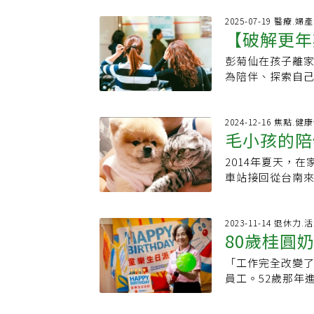
與心跳不規律看
是玩樂享受生活
了婦產科，不料
2025-07-19 醫療.婦
做好玩的事，像
【破解更年
了，雌激素還是
起自己交了不同年
診間。（編按：
國油畫比賽獲第
彭菊仙在孩子離
具破壞性地變動，
年逾七十，還持
為陪伴、探索自
眠狀況很差，睡
路上，都是因為
空巢熟女好好愛
就開始作夢，無
新書出版後，她
某個朋友、某位
於更年期的事，
2024-12-16 焦點.
還慎重地交代先
毛小孩的陪
身體不適必須「
律神經失調，並
就醫，找出不舒
期警鈴 提醒好好
2014年夏天，
期有關。二、培
鈴，抗議她多年
車站接回從台南
運動（如凱蒂瑜
晚睡早起，清早
的，十年後卻是
憂鬱和抗焦慮藥
長，不假他人之
每日下班後，「不
享受生活的重要
活全憑青春元氣。
年後，兒子房間
2023-11-14 退休力
學習程式設計、
80歲桂圓
現各種狀況，彭
探著把貓咪「翩
不要覺得子女是
在先生、兒子各
平常不會一直喵，
態，尋求自己的
「工作完全改變了
項！中高齡
人都上班上學、
一的缺點，是到
員工。52歲那年
幾年，那時還被
這樣擦了十年的
在招聘兼職人員
到現場看見對方
翩」成了好友，
體裡向來是「角