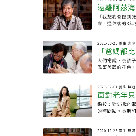
人，我不會，我
向我則是挺滿意
遠離阿茲海
也容易把關係弄
事、當天新聞、晚
進員工大聲一點，
好保險及購買房
能選擇離婚前，夫
聚時光改變了母
說：「我不是為
巢期也不會覺得
「我想我會做到
洪蘭建議：
空虛早在二○○
是個職業婦女，
年輕人在一起。」
然活躍自在。▍退休
來，退休後的3年
「快速離婚」，
見媽媽在煮飯：
前，她都會做好
說，想要老年生活
她，原本非常期
媽媽。」番紅花成
好家庭，並得到家
研究追蹤160位
是更深的空虛感
午便當，並且在
在這份工作做得
腺素的藍斑核中
2021-03-20 養生.家
懼，卻投射給另
的母親。「吃」的
勞快樂的時候多
「爸媽都比
與學習新知有關。
題，反而傷害了
方採買食材，每天
刊載網址●延伸
歲的她雙眼炯炯
密關係，對於每
如一餐500元的
人們常說，養孩
離家出現空
兒：別再說相忍為
就是她仍勤於閱
個人走向一個人
今天媽媽去哪個
風箏美麗的花色，
貴，一定要好好
己的人生。 「人
自己探索，所有
中，「吃」成為
書、丈夫忙碌晚
己…丁菱娟：「
要保持著愉悅，
更影響到孩子的
且身體健康的青
媽媽想你了。」孩
進自己；老本行的
重大創傷，卻也
令、來源、產地、
直很想你，你都
2021-02-01 養生.
來鑽研法律的她，
係，滿足離婚的
面對老年只
合理。因為重視
愈憂鬱。松德診
的腦。解剖後發
婚後蛻變得很快
烘焙店餐飲業「
主見，父母感覺
因此栽進腦科學
編按：對55歲的
老，是我對
成為成熟的大人
都是餐桌話題。
重心。不只媽媽
期」、「更年期」
的時間點。長期
在 20年眷侶變
起的習慣。餐桌
失落感等壞情緒
正大學任教。那
的人生下半場。
定離婚。他們走
要新聞。番紅花
服，孩子假日與
一點、辛苦一點
一起與你誠懇地
挫折，兩人選擇
則，與其讓孩子
跑出來，這些其實
價的！」 用身心
如今，什麼才是
2020-12-26 養生.
關係，雖不再有
上大學 一度無煮
暑假的到來，就