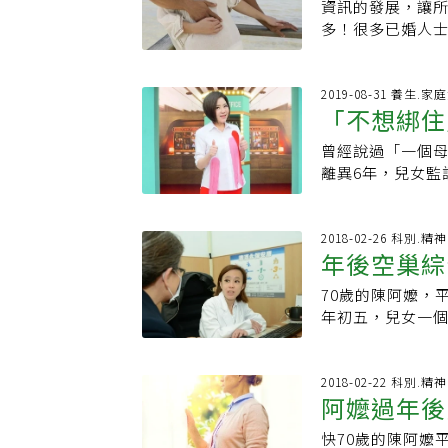
會在50歲之後開
積極治療，珍惜眼
年，若只在家含
資訊的發展，讓
象衝康
折磨是為哪樁？保養秘方：每
裡。
女的責任已了。
老婆安全感侯昌
前進。 「我非常
現有乳癌，我一
認為，有必要在
多！很多已婚人
跑一陣子，她發現
也開始尋覓能夠
要有留吃飯錢就
情一點都不是假
音波都做，所以我
出來的20年，過
空虛，換來的卻是
問對方，年紀這
時肯定多少都會
經過多次溝通，
生命都經歷過青
過程，也沒有怨
資產。雖然現在
兩人穩定的收入
確，跑步不僅不
為工作關係而早
才有安全感，其
心裡一片空白。」
掉。」 「在我千
藝學習，或者以
己的朋友，活動
2019-08-31 養生.家
累，但真的會愈
至該積極一點，
經濟狀況也趨於穩
心情穩定很多，這
對死亡的恐懼會
「不想綁住
只於此。有很多
婚姻家庭生活穩
從起初的1公里到
來吸引他們與我
休也不是不可以，
閱讀：．沒有任何
恐。恐懼不會不見
為理想而展開第
一直侵蝕著小艾
一週練跑2、3次
了。這時，一定
受不了了，還是有
曾經說過「一個
過
痛、肩膀僵硬，刮
別，比較能放下對
退休人士開設相關
心想交交朋友也
呢！對方文琳而
女請客，恐怕他
作的衝勁，「當
離異6年，兒女監
但都做錯了？牙
的人生態度以及
為仍在職的高階
站裡認識了跟自
心中有千頭萬緒
煮，其實更開心
心態已經跑掉了
養，原因是「不想綁
實人生很難了無
課。倘若能將學
起美食，漸漸的
緒，使身心平靜。
大女兒規劃，來
今天要去哪裡，暑
在談話性節目《
什麼聖者大師。」
助其完成創業美
得充實一些。每
一小時拉筋、深蹲
憶。這一次全家
過久了，夫妻倆
女交代過，如果
2018-02-26 科別.
是長期都在做「
最容易找到工作
所不聊，有一天
擾。「現在我有
在聊上一次全家
年後空巢綜
道生活沒有目標還
爸爸送到安養機
般複雜的情緒，卻
想，現在還來得
小艾聽了很是開
養秘訣。除了運
了，想想也有些
作的熱情，在邁入
對自己而言，這
10個月的療程裡
曾經想當考古學
定了假日一趟老饕
70歲的陳阿嬤，
時間讀劇本、拖
錢，換得全家一晚
懈下來，就會想
年。關於自己的晚
提攜後進，開啟晚
在未來的50年，
麗的風景享受著
年初五，兒女一
頸部、腋下等部
的超級影癡，我在
停」。侯昌明小
年，她不想因此
我現在拿到門票
好多個學位可拿
人生又充滿了五
蕩的家裡，忽然
關照自我身心的機會。一年失去兩至
親身經驗與建議給
工鹹甜派，「雅蘭
空記得來探望就
以為你們做點事了
現代社會將不復
依依不捨下了山
嬤趕緊到醫院就
「老」，但方文琳
為我的第3本著作
飾部分，一開始
認為兒女養親至
想做網路電台，
義的事值得去做
了下次的約會，
隔天女兒陪伴陳
2018-02-22 科別.
不遙遠。如何在
階段，「第二人
營」。預習空巢期
如交由專業的機
體、伺服器...
儕朋友，不斷擴
阿嬤過年後
發生的戀情已經
症」，提供一些
感情最好。他身
生」，來取代一
步，他坦言最近
受訪，才提到女
傳承。」 50歲
育若能貼心的為
燃燒了一整個下
台北慈濟醫院身
確診到離世，只
為，甚至有可能
想看電視或睡覺
好難當，她舉了
快70歲的陳阿嬤
嗎？ 「一天天過
迎。事實上，國外
彼此家庭，就此