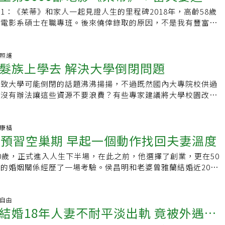
出，多數男性難以因此成功「轉大人」，男性從小被教育不准訴
懂媽媽的感情。媽媽不容許自己把餐桌上稀有的雞腿夾給女兒，
當成一個夢想處理，此生似乎就只能徘徊在夢與現實間，「其實
真正「回家」般自在，64歲正式領到加拿大海文學院（Haven
，我們姐妹們商量，決定要將原本的喪葬費作為其他用途：為四
各自有空間。女兒們也要開始分擔家中的貸款、水電費和管理
學教授就曾這麼說，食物是世界史裡最重要的課題，發明烹飪，
1：《茱蒂》和家人一起見證人生的里程碑2018年，高齡58歲
避、當作沒事來解決問題，但後續迎來的往往是更深的挫折感。
人父母該怎麼做？
念夜間部的那段日子，無論多晚都等女兒回家，並為女兒煮消
敢，就可以去實現年輕時候的夢想。」 她笑說，如果曾經想做
）的畢業證書與合格的心理諮商師。 【註】陶曉清在著作《生命的河
蓋學校。我兒子本來很愛喝可樂，但跟著我們在那裡一趟後，他
計的責任。「我現在滿期待以後跟女兒住在不同戶的日子，眼不
進食的社群，是人之所以為人的分水嶺。然後隨著飲食的複雜與
大電影系碩士在職專班。後來僥倖錄取的原因，不是我有豐富的
或兩性關係而主動接受諮商，賴芳玉說，她曾做過一場簡單的調
適也讓番紅花驚覺自己不夠關心媽媽，在那個時候沒有醫生可
休了，「為什麼不能？就去嘛！2個月也是一個夢想，半年也是
的成長課》中,道盡了心的掙扎與覺醒，以及一路上探索自我的
為他自覺，他的錢要拿來做有意義的事。」 「根據『鏡像神經
文琳笑說。媽媽獨立，其實也是對女兒的體貼。她曾看到自家長
對人類已經不再只是為了活下去，而有了文化的意涵，然後畜牧
驗（其實是「零經驗」），而是我有豐富的電影「觀賞」經驗。
男性竟是「諮商」最大宗的對象。馬偕醫院協談中心諮商心理師
可查、兒女都已離開身邊的年紀裡，一個女人得獨自經歷更年期
做把自己的退休金弄不見的夢想就好了。」 像是她在工作室接
無法決定未來，但我可以決定用什麼態度面對每一天 。」中年
你想要的樣子長大，而是照著你的樣子長大。」 小時候爸爸對
狹小，成天在家看電視。每天唯一期盼的事，就是孩子們能回家
到生產，再來農業的發明，更是人類文明進展的里程碑，直到近
已經看了4808部電影（我看的每一部電影都有登記喔！）到了
不說，不代表沒有需求，臨床上，主動尋求諮商的男性愈來愈
心情低落，「我很難過，為什麼我都不知道？她是怎麼熬過來
先生Eric常會拿孩子的曲譜來練琴，「老了學東西比較慢，但
力」，64歲成為心理諮商師 「我去加拿大上課，是我生命很大
世界有沒有你，既不覺得多、也不覺得少。」洪蘭數十年來孜孜
間久了，這份愛就成了年輕人的壓力。「孩子怕長輩孤單，都不
食物大量製造與長途運輸，更與現今的環境、生態及人類的未來
旬，正式進入倒數計時我人生第5000部電影的時刻。第5000部電
期照護
以上，需求愈來愈明顯。羅惠群表示，面對人生挫折，長期以
告訴我？」在媽媽最需要關心時，她正在忙著自己的工作、自己
比較好，有些很快的曲子，你負責左手、我負責右手，兩人兩手
我不覺得自己有欠缺，而是一種深沉的『自我壓抑』。想想我的
書、演講，彷彿回應孩童時父親對自己教誨：我已自我實現，成
了。」她指出，20出頭的孩子，正是人生起飛、準備面對各種
髮族上學去 解決大學倒閉問題
此，每個地區、每個民族，甚至每個家庭都會發展出獨特的飲食
的重要里程碑，所以一定要精挑細選，讓它別具意義。在當時上
更難面對，男性一直被教育「你是男生不准哭」，特別是現在五
60歲真是一個人最寂寞的時刻。」女兒離家後被孤獨感襲擊的番
常的美感，攸關過得好不好 正因不斷地修
的，從來也不缺錢、不缺食物；過去沒有黑歷史，完成很多重要
父母的也許幫不上忙，但至少不要讓孩子掛心。「她們找她們的
人小時候吃媽媽親手煮的飯菜，是一輩子幸福難忘的滋味，食物
女明星茱蒂嘉蘭（Judy Garland）自傳為核心故事的「茱
男性，深受傳統教育影響，卅歲到四十歲族群也是。在諮商現場
了當年媽媽的孤單。因此這兩年，番紅花更頻繁回家找媽媽吃
老」成了年資的積極意義。「我覺得年老的生活鍛鍊，包含如何
候沒有不可以。」 「在自我探索的過程中，我發現我一直都在
導致大學可能倒閉的話題沸沸揚揚，不過既然國內大專院校供過
肌少症、體力衰弱！．得巴金森氏症，也有光鮮亮麗的權利！生
以找我的。她們獨立，我也獨立！」方文琳如此自我期許。單身
享美好人生的力量。媽媽的菜或許比不上外面餐館豐富，可是我
，無疑最適合成為我的第5000部電影。為什麼呢？因為我的大女兒
有「目的性」，一踏進來希望諮商可以改善夫妻關係，女性則是
的紅燒魚很好吃，努力跟媽媽聊天，想了解以前的她。雖然當媽
美好的生活過下去。」蔡穎卿認為，日常的美感，是攸關老年生
，我從來沒有失誤過，沒有踩過爛泥巴 ，卻把自己搞得很累。
有沒有辦法讓這些資源不要浪費？有些專家建議將大學校園改為
要的是別人的幫忙不需要憐憫．她成功「脫貧」卻變得身心俱
行雖然和女兒感情很好，步入
不只是食物的味道，而是整個用餐的氛圍，以及留在記憶中的
udy。當年她念雙語幼稚園時，校方規定要取一個英文名字。我
或找到能接住自己的人。近期，有非常多五十多歲的男性，主動
但當女兒的時間變多了。
紐帶，「人老了，很多地方就遲鈍了，如果沒有很漂亮的生活，
懂得求援、不容易相信別人，經常活得很孤獨。但我終於願意放
校舍變成銀髮族的養生村，這當然都是可行的方式，不過因為牽
過自己、環遊世界：50後迎接最美時刻
，可是一點都不「黏」小孩。以往每逢中秋、跨年等重要節日，
人愈來愈忙碌，再加上外食太方便，全家人在一起好好吃頓飯的
本《好萊塢電影明星名錄》給她挑，她翻了許久，手指著茱蒂嘉
是做家族諮商，他們意識到家庭關係鬆動，漸漸在諮商的過程
 她解釋，所謂的「漂亮」並非豪奢，而是將空間好好打掃、布
人一馬。」 「我爸、我兒子、我老公，甚至我的朋友們，每次
使用的修改，可能曠日廢時，再加上整修及招聘服務人員所要投
烤肉、煮紅豆湯、看轉播。但這幾年，她反而鼓勵孩子們多出
。不過近年也有許多朋友開始重拾作菜興致，在周末較有較有空
udy這個名字就跟著她一輩子了。雖然我以往看電影買票時，總
識自己的重要性，反而會開始拉其他的男性進入諮商室。羅惠群
她仍習慣在夜晚點燃燭光，即使是剩菜也能透過擺盤變化出新
拿我沒辦法。從小就發現這招有用，所以，好朋友一聽我說『隨
可能讓有心人士卻步。其實吸引已退休的長者「重返校園」，可
健康橘
人相聚，享受青春的美好。女兒擔心她在家無聊，她大方回應：
全家人一起下廚。甚至不少進入空巢期的熟年朋友，反而會邀約
一張全票，靠走道」（註1），但這一次要去看我人生的第
主要希望認識自我，五十歲以上男性大多希望解決問題，但諮商
能力，我希望自己一直能持續下去。」這是她心中「華麗的老
明預習空巢期 早起一個動作找回夫妻溫度
我的話做。我在加拿大上課後，他們教導我，人生不設限，同時
並值得推廣的計畫。既不用更改法令，原來的教師也可留用，不
要有年輕人該有的生活。」獨自過節，真的不寂寞？方文琳的生
因為煮菜已經是這個令人焦慮不確定時代裡，很具療癒效果的樂
，當然不希望自己一個人默默去看，而是期盼能和全家人一起看。
力及時間，相對於卅歲到四十歲，更有機會踏進諮商室。數位版
ric想給孩子最大的禮物——「讓他們放心」。 空巢期後，戀愛才
，這些讓我更加深刻知道『我是誰』，尊重了自己，更尊重別
員，只要將校園的環境稍加整修以符合「高齡友善」需求即可。
一個人」的療癒儀式。好比她愛做菜，再晚回家，都用豐富的食
關係》中有一段令人印象深刻的話：「你知道我喜歡烹飪的原因
學畢業後，紛紛進入職場就業，不僅工作時間很忙碌，下班又有
鬧分手 兒女搶救爸媽婚姻Encore安可日子的創辦人、抖音前台
0歲，正式進入人生下半場，在此之前，他選擇了創業，更在50
兩個人的餐桌，兩個人的家》裡，便書寫了從新婚到孩子離家後
提醒我：『沒有人需要你的照顧，你是一面鏡子，把自己降到最
，每年新增的高齡人口將遠超過新生兒人口數，若再加上提早退
好之後拍給女兒看，讓她們知道媽媽即使一個人吃飯也沒虧待自
當下班後一切都不明朗，但我回到家時，可以非常確定，把蛋
，而且大女兒甚至已經結婚，所以要找到大家都有空的時間，全
靜（Jingle）在疫情期間辭去中國大陸的工作，但並非工作受
的婚姻關係經歷了一場考驗。侯昌明和老婆曾雅蘭結婚近20
生活，原以為落寞的空巢期，在她卻是重溫舊夢與情懷。「像我
其他人有自己的力量。在課堂裡，我們完全可以犯錯，而體會在
業或創業需求、長壽化的趨勢及空巢期增長等社會現象，高齡者
女星高宇蓁、林千鈺都是她的閨密。三姝時常說走就走，來場國
和牛奶混在一起會變得黏稠。那是一種安慰。」當我們清楚看見
常困難的，就連我之前生日，大家都無法當天一起來慶生。大家
5歲的媽媽正式向爸爸提出離婚。兩人結褵30年，一路吵吵鬧
模範夫妻，不過侯昌明坦言，年輕時個性衝動，曾遭詐騙800
，最開心的是過去未必有這麼長的時間獨處，但是孩子長大、出
大的學習。」 十多年的心靈成長旅程，也讓她晚年獲知乳癌
終身學習」的需求其實非常大。對大學而言，是一個極有利基的
還曾經自行開車，從台北玩到高雄！此外，前幾年受更年期影
我們獨力創造一種東西，整個過程的確定性可以讓我們非常安
定2019年12月29日，全家可以一起去看，我當時真的是既高興
備退休前，拿出簽好的離婚協議書，爸爸才驚覺「這次來真
有安全感，兩人常為錢吵架，到了現在這個年紀，他不會再做出
真的開始。」 他們會搭著公車來場小旅行，或是特意從日常生
讓眼淚有太多表現的機會；該愛的愛、該放的放下，該做的治療
只有60歲的年代，我們大概花20年的時間從幼兒園、小學、中
。為了改善情緒問題，她養成了跑步的習慣。50歲前完全不運
自己的存在和與這個世界明確的關係，這種篤定讓我們嘴角上
茱蒂」確實能成為第5000部電影，我還在前一天連看兩部電影
「家務事」，她返台與兄弟姊妹聯手，能夠挽救爸媽的婚姻嗎？
傻事，用錢格外謹慎。反倒是曾雅蘭花錢比他還大手大腳，負責
的自由
出共餐，這些雖不是好萊塢式的轟烈愛情，卻是涓滴永續的確
74歲的陶曉清，繼續用她擅長的廣播發聲，在「牽手之聲」網
所，為的是後面30年的工作專業所需，最後只剩下5-10年短暫
敢在家裡繞著牆壁跑。在弟弟的鼓勵下，才開始到自家附近的大
幸福感覺。或許讓我們趁來得及的時候，跟家中長輩討教他們的
結婚18年人妻不耐平淡出軌 竟被外遇對
文章，並不是要寫這部電影的觀後心得，而是要分享很多夫妻進
岑）
不得不再三提醒老婆要懂得節制，曾雅蘭也從善如流，夫妻倆多
無論婚姻裡培養出來的是生活情感、革命情感或最好的友誼，都
穿越時空的限制，繼續傳遞音樂與關懷。 沒有怨天尤人！罹癌
但現在台灣人的平均壽命已逾80歲，當退休生活長達20-30
始，她連一公里的路程都跑得氣喘如牛，忍不住懷疑這樣的自我
把自己的私房菜教給兒子們，讓家族的記憶凝聚在這些傳家菜
全家能一起難得相聚的喜悅之情。夫妻進入空巢期，意謂教養子
讓兩人不管於公於私，都是彼此的最佳夥伴。投資學乖了 要給