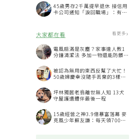
45歲男存2千萬提早退休 接信用
卡公司通知「淚回職場」：有錢
也碰壁
看更多
大家都在看
電風扇滿是灰塵？家事達人教1
分鐘清潔法 多加一物還能防髒汙
附著
被認為無用的東西反幫了大忙！
50歲婦慶幸沒隨手丟棄的3樣物
品
坪林獨居老翁離世無人知 13犬
守屋護遺體伴最後一程
15歲經營之神3.9億暴富落幕 麥
克風少年蘇友謙：每天領700元
過日子