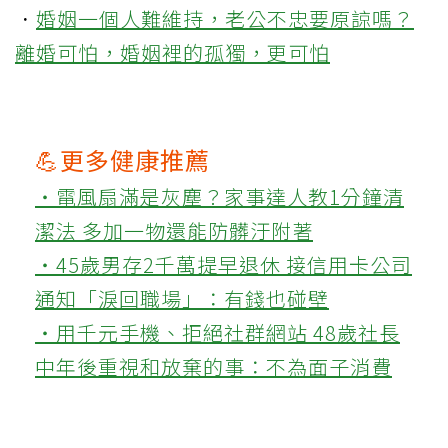
．
婚姻一個人難維持，老公不忠要原諒嗎？
離婚可怕，婚姻裡的孤獨，更可怕
💪更多健康推薦
‧電風扇滿是灰塵？家事達人教1分鐘清
潔法 多加一物還能防髒汙附著
‧45歲男存2千萬提早退休 接信用卡公司
通知「淚回職場」：有錢也碰壁
‧用千元手機、拒絕社群網站 48歲社長
中年後重視和放棄的事：不為面子消費