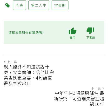
乳癌
第二人生
空巢期
這篇文章對你有幫助嗎?
實用
不實用
上一篇
親人臨終不知道該說什
麼？安寧醫師：陪伴比完
美告別更重要，4句話值
得及早說出口
下一篇
中年守住3項健康條件 最
新研究：可遠離失智症超
過10年