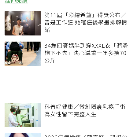
延伸閱讀
第11屆「彩繪希望」得獎公布／
曾是工作狂 她罹癌後學畫排解情
緒
34歲四寶媽胖到穿XXXL衣「溜滑
梯下不去」決心減重一年多瘦70
公斤
科普好健康／微創隱痕乳癌手術
為女性留下完整人生