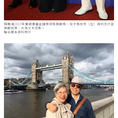
陶曉清2017年獲頒廣播金鐘獎特殊貢獻獎，兒子馬世芳（左）得到流行音
樂節目獎，右為丈夫亮軒。
聯合報系資料照片