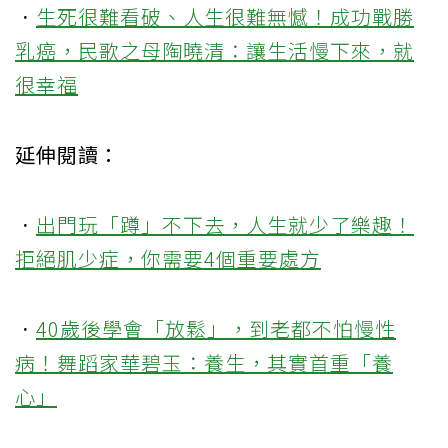
．
生死很難看破、人生很難無憾！成功戰勝
乳癌，民歌之母陶曉清：讓生活慢下來，就
很幸福
延伸閱讀：
．
出門玩「蹲」不下去，人生就少了樂趣！
拒絕肌少症，你需要4個重要處方
．
40歲後學會「放鬆」，到老都不怕慢性
病！舞蹈家華碧玉：養生，其實首重「養
心」