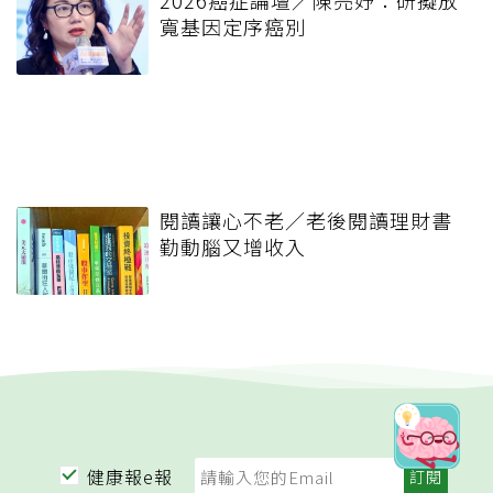
2026癌症論壇／陳亮妤：研擬放
寬基因定序癌別
閱讀讓心不老／老後閱讀理財書
勤動腦又增收入
健康報e報