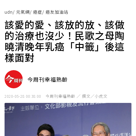
udn
/
元氣網
/
癌症
/
癌友加油站
該愛的愛、該放的放、該做
的治療也沒少！民歌之母陶
曉清晚年乳癌「中籤」後這
樣面對
今周刊幸福熟齡
今周刊幸福熟齡 ／ 撰文／小虎文
2020-05-28 00:38:00