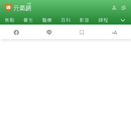
焦點
養生
醫療
百科
影音
課程
退休