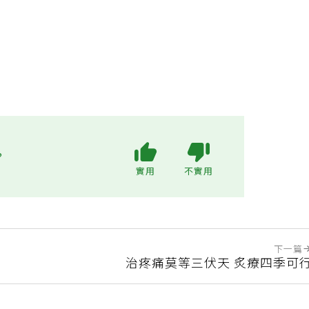
?
實用
不實用
下一篇
治疼痛莫等三伏天 炙療四季可