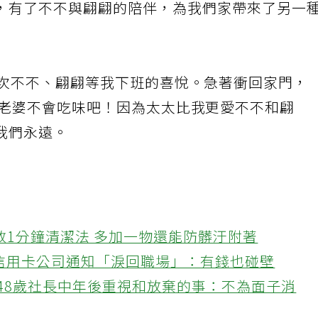
，有了不不與翩翩的陪伴，為我們家帶來了另一
一次不不、翩翩等我下班的喜悅。急著衝回家門，
樣老婆不會吃味吧！因為太太比我更愛不不和翩
我們永遠。
教1分鐘清潔法 多加一物還能防髒汙附著
接信用卡公司通知「淚回職場」：有錢也碰壁
48歲社長中年後重視和放棄的事：不為面子消