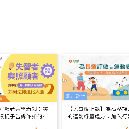
影片課程
照顧者共學新知：讓
【免費線上課】為高壓族
根棍子告訴你如何逆
的運動紓壓處方：加入行
腦（線上影音課）
增肌、互動元素，0基礎