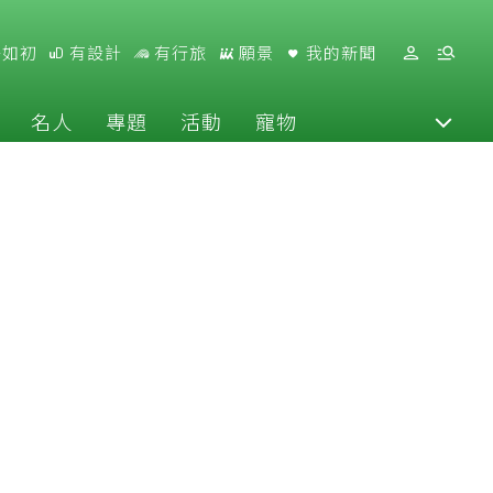
好如初
有設計
有行旅
願景
我的新聞
名人
專題
活動
寵物