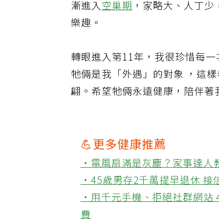
漸進入
空巢期
，家略大、人丁少
樂趣。
轉眼進入第11年，我很珍惜每
牠倆是我「外遇」的對象 ，這
翩。希望牠倆永遠健康，陪伴著
💪更多健康推薦
‧電風扇滿是灰塵？家事達人
‧45歲男存2千萬提早退休 
‧用千元手機、拒絕社群網站 