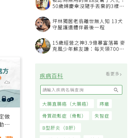
被認為無用的東西反幫了大忙！
50歲婦慶幸沒隨手丟棄的3樣物
品
坪林獨居老翁離世無人知 13犬
守屋護遺體伴最後一程
15歲經營之神3.9億暴富落幕 麥
克風少年蘇友謙：每天領700元
過日子
看更多
疾病百科
大腸直腸癌（大腸癌）
痔瘡
定做
骨質疏鬆症（骨鬆）
失智症
動、
B型肝炎（B肝）
也能