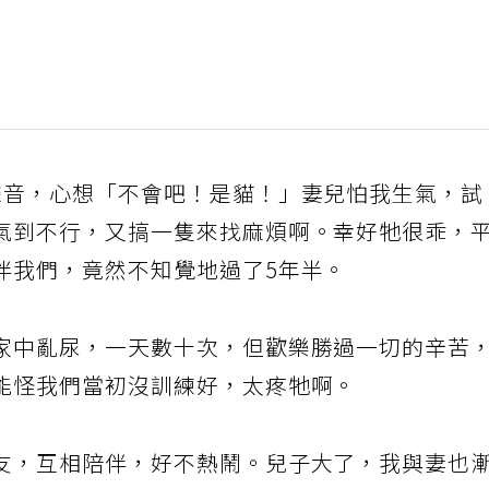
聲音，心想「不會吧！是貓！」妻兒怕我生氣，試
氣到不行，又搞一隻來找麻煩啊。幸好牠很乖，
伴我們，竟然不知覺地過了5年半。
家中亂尿，一天數十次，但歡樂勝過一切的辛苦
能怪我們當初沒訓練好，太疼牠啊。
友，互相陪伴，好不熱鬧。兒子大了，我與妻也