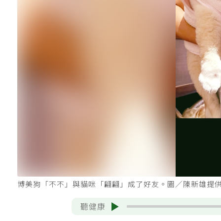
博美狗「不不」與貓咪「翩翩」成了好友。圖／陳新雄提
聽健康