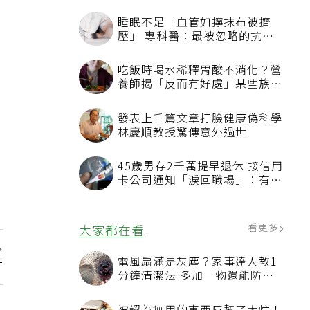
睡眠不足「血管如擰抹布被擠
壓」 專科醫：最被忽略的抗老
方法
吃飯時喝水稀釋胃酸不消化？營
養師揭「反而有好處」某些族群
才要禁
發表上千篇文章打臉健康偽科學
林慶順教授驚傳意外過世
45歲男存2千萬提早退休 接信用
卡公司通知「淚回職場」：有錢
也碰壁
看更多
大家都在看
電風扇滿是灰塵？家事達人教1
行
分鐘清潔法 多加一物還能防髒
汙附著