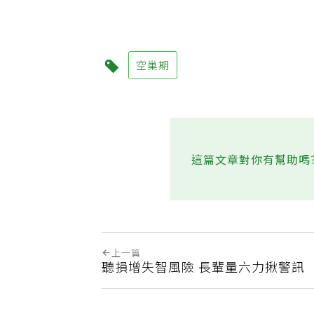
費
空巢期
這篇文章對你有幫助嗎
上一篇
聽損增失智風險 長輩量六力揪警訊