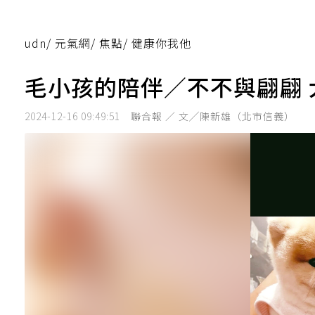
udn
/
元氣網
/
焦點
/
健康你我他
毛小孩的陪伴／不不與翩翩
2024-12-16 09:49:51
聯合報 ／ 文╱陳新雄（北市信義）