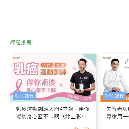
課程推薦
影片課程
影片課程
乳癌運動訓練入門4堂課 - 伴你
失智者與
術後身心靈不卡關（線上影音
專家用一
課）
轉退化大