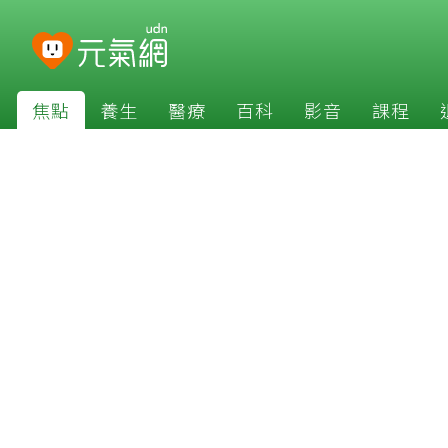
焦點
養生
醫療
百科
影音
課程