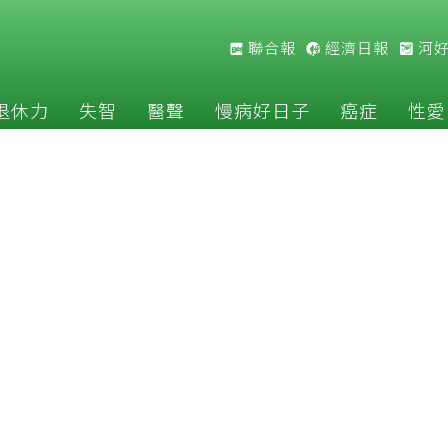
聯合報
經濟日報
河
退休力
失智
醫聲
慢病好日子
癌症
性愛