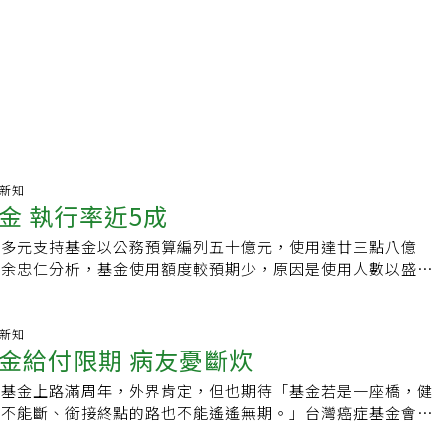
癌新知
金 執行率近5成
藥多元支持基金以公務預算編列五十億元，使用達廿三點八億
長余忠仁分析，基金使用額度較預期少，原因是使用人數以盛行
選擇不接受這類治療，因此實際用藥病人數量低於預估值，且病
時間用藥，人數估算產生落差。余忠仁表示，醫師也依病人狀況
藥治療，例如癌藥基金給付肺癌免疫治療合併化療，高齡病人考
癌新知
金給付限期 病友憂斷炊
，若無法承受化療副作用，可能選擇其他治療方式。台灣癌症基
麗娟認為，癌藥基金使用率約五成，有些人可能因此解讀新藥需
持基金上路滿周年，外界肯定，但也期待「基金若是一座橋，健
上仍有許多癌症病友等待新藥給付，新制上路在作業流程上也需
橋不能斷、銜接終點的路也不能遙遙無期。」台灣癌症基金會副
，希望健保署及藥廠協商可加快速度，病友團體也期待得知癌症
籲，癌症新藥基金由台灣癌症基金會結合病團、立委，在政府支
度，讓資訊更透明。全世界除了英國外，台灣是二個有癌症新藥