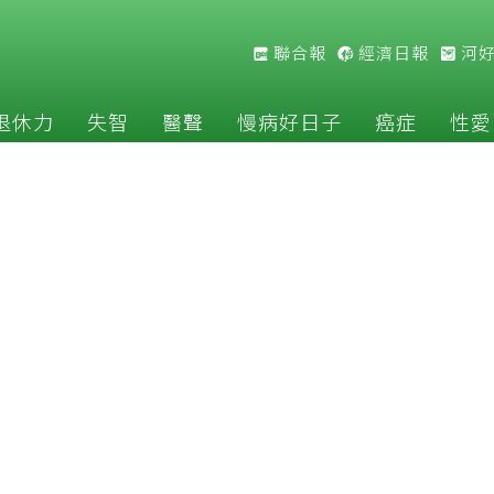
聯合報
經濟日報
河
退休力
失智
醫聲
慢病好日子
癌症
性愛