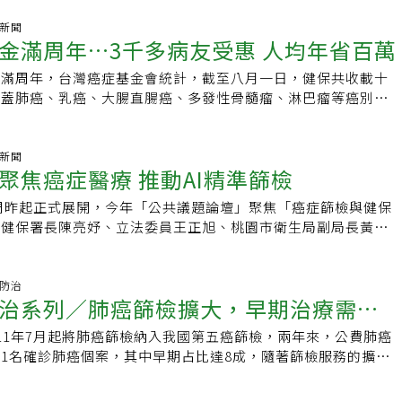
時性支付限期僅兩年至三年，有些給付明年就要到期，應確保患
麗娟指出，有助患者生活品質，回歸職場或校園，減少照護者負
斷。「癌症新藥基金是一場及時雨。」蔡麗娟指出，一名早期三
氣新聞
癌症病患常是家庭經濟重要支柱，恢復生產力對國家、家庭至為
金滿周年…3千多病友受惠 人均年省百萬
受免疫藥物合併化療，但因為必須自費，經濟負擔重，常掙扎是
來透過暫時性支付取得用藥，讓她不用天人交戰。去年六月一日
路滿周年，台灣癌症基金會統計，截至八月一日，健保共收載十
非小細胞肺腺一線用藥、早期三陰性乳癌、轉移大腸直腸癌一線
涵蓋肺癌、乳癌、大腸直腸癌、多發性骨髓瘤、淋巴瘤等癌別，
疫治療合併化療。納11藥物 逾三千家庭受惠截至目前為止，癌
病友受惠，平均每人一年減少約一一七萬元藥費，大幅減輕經濟
十一項藥物，共三三五一個癌友家庭受惠，其中百分之廿三點三
基金會昨舉辦感恩大會，賴清德總統致詞時表示，政府今年自公
癌。台大醫院院長余忠仁說，他收治的肺癌病人，不少人用藥符
億元於癌症新藥基金，將視財源及醫療需求狀況，持續爭取預算
氣新聞
支付條件，在癌藥基金上路前，患者依病況，多需「部分自
聚焦癌症醫療 推動AI精準篩檢
經費在一定水位，用多少補多少。賴清德總統指出，身為第一位
給付免疫治療，病人需自付化療，達到免疫合併化療的治療效
的他，上任後成立「健康台灣推動委員會」，將癌症防治列為優
金給付期限約為二至三年，部分患者明年就遭遇期滿，病友憂
學周昨起正式展開，今年「公共議題論壇」聚焦「癌症篩檢與健保
下二○三○年達成癌症標準化死亡率降低三分之一的目標。賴總
順利銜接健保給付，治療恐陷斷炊。余忠仁指出，衛福部已成立
括健保署長陳亮妤、立法委員王正旭、桃園市衛生局副局長黃翠
續給付新藥，連同癌症新藥基金，健保相關給付累積收載廿項新
TA）專責單位，可評估癌症新藥療效與對健保財務影響。健保
過AI精準篩檢、健保給付優化與跨科整合照護，推動國家癌症
給付，受惠人數約一萬二三○○人，預估支付將近一二二億元，
幅度均達百分之五點五，今年健保總額為九八八三億元，若成長
「健康台灣」的願景。林口長庚公布最新肺癌篩檢成果，在與桃
醫療需求狀況，持續爭取預算挹注，降低癌友負擔。罹患三陰性
額增加逾五四○億元，應可將癌藥新藥基金支付新藥納入給付。
已完成逾4萬人肺癌等高風險族群篩檢，揪出約150名可及早治
症防治
友「小君」（化名）表示，以前健保卡只用來洗牙，很少看病，
治系列／肺癌篩檢擴大，早期治療需求
，癌藥新藥基金永續發展，可強化醫療平權。」余忠仁分析，這
長庚五癌陽追皆逾九成，肺癌接近百分之百。黃翠咪指出，桃園
性乳癌且淋巴受侵犯時，震驚到懷疑「醫院是不是拿錯檢體」。
保之外，新藥給付的「暫時性儲存庫」，給付時間一到就移入健
DCT篩檢計畫，成功早期發現多名肺癌患者，期待未來能繼續與
藥物透過癌症新藥基金納入給付，如果沒有這筆基金，她大概只
11年7月起將肺癌篩檢納入我國第五癌篩檢，兩年來，公費肺癌
納入其他新藥，健保總額年年成長，還有協商還款（MEA）可
篩檢覆蓋率。陳建宗指出，長庚積極投入人工智慧於癌症防治的
療，「我要感謝賴總統，讓我覺得沒有被放棄」。台癌執行長張
401名確診肺癌個案，其中早期占比達8成，隨著篩檢服務的擴
成長率不低於百分之三，健保總額每年增加幅度，便可涵蓋癌藥
麻省理工學院團隊合作開發「Sybil」AI系統，預測未來1至6年
新藥基金為賴總統提出「健康台灣」願景，以五十億元公務預算
癌病患人數、比例也將持續上揚，對於早期肺癌治療的需求也會
癌症新藥可分階段納入給付。蔡麗娟建議，若癌症新藥基金給付
」也參與全球乳癌AI大型驗證研究，透過逾6萬2千名病人與12
癌症新藥暫時性支付專款，補位健保尚未支付的癌症新藥空窗
早期患者擔心復發的心理壓力並不低，如何完善早期治療、減少