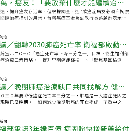
1萬，癌友：「要放棄什麼才能繼續治
罕病自己救，才有開發新藥的機會。罕病患承擔生命傳承的隨機
可能就要一百億！所以我在複印前一刻，把百億改成「幾百
有重大的突破，為政府與民間長期攜手努力所推動的成果。在總
費才能持續用藥的困境，有癌友原本治療的狀況良好，可以正常
協助。 厚生會希望能促進對話，集思廣益，讓罕病病友的權益
濟弱勢的癌症病患、家屬提供免費心理諮商服務，期待病患、病
，研究罕見疾病雖然是孤單的路但不會永遠是孤獨者，因為你正
雖然也問了其他藥界與病友團體，但沒想到缺口會高達「千
支持的「健康台灣」目標下，另有前立委吳玉琴、現任立法委員
保停止給付後，因為負擔不起高昂的藥費，只能再回去做化療，
界上其他國家並駕齊驅。陳柏同指出，罕見疾病發生是基因異常
速，提升癌友存活率，但根據調查，近7成癌症病友必須自掏腰
盼癌藥基金快上路
，透過心理支持，獲得「心」力量，生活也可逐漸恢復常軌。
看在眼裡，最後會反饋回來，當你幫一名跑遍全台灣或跨國的患
「錯得離譜」，因為少了一個零。除了癌症新藥之外（其實很多
、陳昭姿、廖偉翔等，在過去三年分別為推動百億癌症新藥基金
無力，無力工作，不免讓人惋惜之前健保給付新藥的效益大打折
演化必然會發生在少數人身上的病變。 每一個國家都會有少部
合國際治療指引的用藥。台灣癌症基金會副執行長蔡麗娟表示，
發現所有的努力都得到回報，也獲得滿滿的成就感。「罕見疾病
明確的老藥，只是專利尚未過期），其他科別的新一代用藥，我
療法加速納入健保奠定關鍵基礎。
新藥新科技預算46.91億元，相較2024年雖只成長0.91億元，但
類演化過程的不完美。 也因此多數國家把照顧罕見疾病當作基
HO）國際癌症研究機構的癌症負擔程度，台灣排名前20名，亟
是偉大的，患者沒有犯法做壞事，生病只是機率的問題，只是今
別愈來愈大。一位心臟科朋友說，連癌症病友的「求救聲」，政
50億元用於「癌症新藥暫時性支付專款」，由衷感謝政府重視
對。厚生會推動法案倡議 提升國人生活品質厚生會曾經協助推
的癌症新藥基金挹注，提升癌友存活率與生活品質。自費新藥一
身上，而是發生在別人身上，基因缺陷造成的疾病，幫助人類找
他科別更不必談了。最近南部醫界好友王宏育分享孔明河醫師的
進一步期盼健保署能夠規畫完整的配套措施，使預算發揮最大的
案與倡議，全民健康保險法，厚生會版本比行政院版本更早提
苦思「要放棄什麼才能繼續治療？」一位在台灣癌症基金會服務的
症防治
變異點，幫助人類進化的一小步，大家應該一起幫忙他們。」蔡
心臟衰竭的治療與挑戰」，副標題是「淡淡的哀愁」。為什麼？
以接受及時適切的治療。癌症高居國人十大死因之首42年，健
議／翻轉2030肺癌死亡率 衛福部啟動三
法的時程。近年來很多重要的議題如廣設AED、民眾急救賦能
時期因樂團與男友相戀，畢業後結婚步入禮堂，幸福生活卻因女
家能多了解罕見疾病。
在有這麼好的藥（指的是健安心『Entresto』），卻限制得這
重要照護網，看到政府努力維持健保營運穩定，期許國人給予健
鼻胃管移除、失智症倡議、癌症新藥基金設立、擴大癌症篩檢等
歷經2年不斷復發、轉移，逐漸對健保給付藥品產生抗藥性，一
富裕的社會，卻無法讓民眾願意多繳一點保費…」。糖尿病新藥
統宣示二O三O「癌症死亡率下降三分之一」目標，衛生福利部
健保資源更加充裕，集大眾力量實現癌症死亡率降低三分之一的
產、官、學及相關利害關係人共同商議如何使政策更完善，讓更
自費新藥成為最後希望，夫妻二人思考，「要放棄什麼才能繼續
另一位好友，也是內科醫師告訴我，糖尿病的新一代藥物，例如
癌症治療三箭策略，「提升早期癌症篩檢」、「聚焦基因檢測與
盛典為癌症希望基金會副董事長、高雄長庚耳鼻喉部教授、主治
為好的政策而得到更好的生活品質。此外立法院厚生會每年舉辦
友和陪伴10餘年形同家人的寵物犬同時罹病，為陪伴愛犬走向
，都可減緩糖尿病人發生慢性腎衰竭的病程，而剛上市的可申
建立百億癌症新藥基金」等三支箭策略，衛生福利部健保署署長
勵恪守在醫療資源相對不足的地區奉獻的醫事人員。這個獎項不
定自費用藥續命。蔡麗娟指出，即時且適當的治療，對癌友與家
糖尿病的腎衰竭，因為可改善腎功能被美國FDA核准。這些療
待透過這些策略，可讓癌症死亡率進一步降低。在台灣癌症基金
社會大眾也給予高度的肯定，因為這個獎項彰顯了醫療最崇高的
，台灣癌症基金會倡議成立「癌症新藥基金」，以病人為中心理
成本效益的藥物，都因健保財務困難，常常很難被納入給付，或
辦的「肺癌治療接軌國際，迎戰台灣國病新策略」圓桌會議中，
症防治
利的奉獻與服務。
庭負擔，不再因高額自費而失去對生命的期待；新藥突破，讓癌
議／晚期肺癌治療缺口共同找解方 健保
重重。孔醫師說「淡淡的哀愁」，原因是他的父親當年走的時候
福部原編列二十八億預算進行早期癌篩，二O二五年，多增加四
，提升病友存活率，但需要癌症新藥基金與健保合作，才能讓每
，那時「Entresto」尚未開發出來，今天他以一個醫師的心情
癌篩服務對象年齡，以肺癌篩檢「低劑量電腦斷層掃描」
效的治療。癌藥基金設立還差最後一哩路癌藥基金面臨財源、法
二０三０年要降低癌症死亡率三分之一，肺癌是十大癌症死因之
十億暫時性支性可彈性討論
了，台灣社會富裕了，為什麼大家不肯出錢？「百億癌症基金」
為例，二O二五年，篩檢對象將放寬至每年抽菸量超過二十包，以
設立還差最後一哩路。台灣癌症基金會執行長張文震表示，台灣
發現時已屬晚期，「如何減少晚期肺癌的死亡率成」了重中之
勉強擠出50億元後，看起來應該3年可以達成。據了解採用模式
兄弟姊妹等有肺癌家族史族群。「東方人的肺癌和西方人不太一
9年起投入癌症新藥基金政策研究，歷經6年努力，執行2次台灣首
由於目前健保給付未能接軌國際，病人自費情形大幅增加，造成
藥基金，英國在2011年，因為許多「新藥」，尤其用美國「快
，NGS（次世代基因定序）檢測已納健保給付，而像台灣肺癌
模癌友家庭大調查，訪談逾40名專家、舉辦議題工作坊，倡議
，專家們也希望與政府攜手找出肺癌治療接軌國際，且更積極策
癌症新藥與孤兒藥，常常因藥價太高或臨床試驗療效不夠明確，
非吸菸者，因此須建立屬於東方人的「研究生態系」，並收集、
支持，成為政府健康台灣推動方針之一。台灣癌症基金會8月起
癌五年存活率僅一成，日前台灣癌症基金會與聯合報健康事業部
氣新聞
成本效益門檻，但這些藥在歐美其他國家，病人都可以用。財源不
基因表現形態，醫院將這些NGS報告上傳健保署指定資料庫，
福部承諾3年達百億 病團盼快增新藥給付
舉辦「『可不可以，不放棄？』台灣癌症新藥基金TmCDF貨櫃
治療接軌國際，迎戰台彎國病新策略」圓桌會議，與會專家提出
無解英國政府在輿論壓力下，成立癌症新藥基金，以暫行支付解
合，未來便可作為研究、研發新藥之用。百億癌症新藥基金箭在