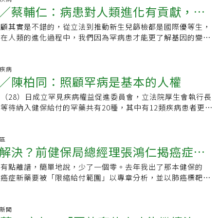
，應完善接軌有效的術後輔助治療策略張文震指出，從研究文獻
可被追蹤的審議進度，讓病人有心理準備，較能掌握藥品可能納
／蔡輔仁：病患對人類進化有貢獻，罕
，劉桓睿直言，在癌症免疫治療逐步納入健保給付的過程中，常
的反思與改革作為。根據癌症希望基金會等多個癌症團體調查，
病患術後接受化療、標靶治療或免疫治療等輔助治療，的確可以
像現在這樣苦等不知盡頭。健保署當天火速回應會持續精進健保
合併化療與標靶藥物限制」、「生物標記限制」與「治療延續性
成常態，自付百萬以上已非罕見，「財務毒性」如影隨形，許多
。以EGFR基因突變來說，早期病患使用術後輔助標靶治療，可
大對病友的照顧，並規畫自113年起，推動「健保數位轉型」，
照顧其實是不錯的，從立法到推動新生兒篩檢都是國際優等生，
挪出健保
談到生物標記限制，劉桓睿觀察到，根據NCCN
給付成常態，如不改善，恐難達到賴清德總統設定「2030年降
風險及76%腦轉移風險，只是健保目前仍需自費。病患可能因無
入數位化管理，提供廠商可即時掌握案件審查進度及時程；至於
但在人類的進化過程中，我們因為罕病患才能更了解基因的變
s（美國國家癌症網絡臨床治療指引）建議，對於癌症免疫檢查點抑制
之一」的健康台灣目標。癌症希望基金會統計，2019年至2024
藥，而無法即時接軌有效治療，增加復發乃至晚期惡化的風險，
眾，需要再邀集廠商、團體，共同研議開放的程度。自健保署宣
的貢獻極大，從預防到治療都應獲得法規保護，罕病預算沒道理
物並沒有設訂生物標記（PD-L1）限制，雖然台灣的給付條件
保給付的癌症新成分新藥項目共48項，有高達67%給付被限
家庭的經濟與心理負擔，也加劇醫療體系壓力。張文震分析，像
健保署宣示迄今，時隔1年多，多位立委也在114年年初質詢，
罕病基金會董事長、中國醫藥大學副校長蔡輔仁持平地說。蔡輔
治療指引建議，但在泌尿道上皮癌、頭頸癌與食道癌部分，還是
臨床指引的現象，常見限縮條件有「限縮時間或療程」、「限制
的高風險病患，許多研究建議，第1B期、第二、三期病患接受術
署等相關單位盡速研議審查數位化管理。近2年來，我們看到健
照顧全民，很多疾病的人數也比罕見疾病多，罕病沒有要獨佔資
見疾病
，像有些藥物仿單並沒有要求要檢測生物標記PD-L1，但在健
不得並用或替換」等三種情形，導致許多癌友「看得到、用不
1B期，臨床上，醫師多會根據病患的神經內分泌病理型態，以
／陳柏同：照顧罕病是基本的人權
位轉型」上確實有進展，如石崇良署長在對外受訪時指出，將建
疾病的新藥紛紛進入健保體制，但大家繳的健保費並沒有增加多
有這樣的限制，若可以和國際治療指引進一步接軌，病患的生存
致台灣癌症存活率落後其他國家的原因之一。自費數百萬元 折
犯血管、臟層肋膜、淋巴等情況提供個人化建議。隨著政府積極
費用資訊平台」，改善自費項目收費審查流程，採單一平台線上
，資源就互相排擠。罕藥改善疾病還是生物指標？仍須更多研究
加。期盼更多用藥彈性，增加病患存活機率劉桓睿表示，目前健
屬陳小姐就是案例之一，其母親3年多前罹患四期肺癌，在經過
（28）日成立罕見疾病權益促進委員會，立法院厚生會執行長
越來越多的病人能夠早期發現、及時介入治療，這是值得肯定與
流程、申請文件格式標準化、資料數位化，也讓民眾查詢自費醫
病都很感謝政府對於罕病的照顧，但罕見疾病有「罕見疾病防治
論哪一癌別，免疫治療與標靶藥物皆不可接替使用，像使用標靶
師建議下開始服用新一代標靶藥物，五年多來不僅腫瘤消失，且
等待納入健保給付的罕藥共有20種，其中有12類疾病患者更是
我們更期待政府能同步優化早期肺癌的健保治療資源，補齊這一
便利、資訊更透明。樂見健保署透過數位化管理，讓自費資料更
，任何的決定都可以理性討論，包括近年也在討論藥物的退場機
無效或治療給付期滿，後續想接續使用免疫檢查點抑制劑，健保
持良好；不過，唯一的副作用「財務毒性」折騰著家人，這幾年
藥。罕見疾病患者與家庭等待藥物的艱辛、生活照顧的不易。盼
鍵拼圖。台灣健康投資比例，應進一步提升政府對於降低癌症死
加關鍵的「健保審查藥品進度應透明可被追蹤」仍只聞樓梯響、
科學數據來看罕病的治療是真的發揮效果，還是只改善生物指標
樣地，如果免疫治療遇到類似狀況，健保也「不再給付該適應症
百萬元買藥。更令人無力的是，終於等到此標靶藥物納入健保給
認定、藥物給付的範圍、藥物給付的速度，關懷病友的權利，並
文震肯定政府、健保署所做努力，目前透過癌症新藥基金（暫時
沒有進一步邀集廠商、團體，共同研議開放的程度，甚為可惜。
刀口上就須要科學數據的累積，長年鑽研罕見疾病領域的蔡輔仁
」，建議如果是用藥選擇較少的癌別，可逐步放寬這類限制，病
見日，但陳媽媽卻因為不符合「需用過化療無效才能健保給付」
。立法院厚生會是立法院歷史最悠久，參與立委人數最多，並且
華區
年先撥付50億元，後續預算應會再增加至100億元，甚至更
應有公開透明的機制和規則，開放給公眾追蹤健保藥品審查進
開了藥物綠色通道，在預防端上也進行全國性的新生兒篩檢，但
選項。例如像乳癌、肺癌、肝癌與頭頸部鱗狀細胞癌病患，若使
解決？前健保局總經理張鴻仁揭癌症新
是得自費用藥。陳小姐表示「家裡經濟其實已經無力再支撐下
核心的跨黨派問政次團。1990年由秀傳體系黃明和總裁創立，
足所有癌症治療需求，建議修改並落實《癌症防治法》第16
到等待的盡頭，也才能檢視如平行審查、癌症新藥暫時性支付專
進步，也改變科學界對罕病的看法；以往是因病找因，現在是利
療用藥，經連續兩次評估皆呈穩定狀態，便不得申請續用，如果
這麼有效，難道要我們停藥然後祈禱不要復發，還是送媽媽回頭
秀燕市長、蔣萬安市長等在立法委員任內也都擔任過厚生會會
人力與經費，確保有效推動癌症防治工作，同時也可以考慮多元
有效，讓外界對健保審查機制、預算運用更有信心。
因再來確診疾病，醫界了解疾病本身的歷程，但對於健康帶因者
得有點離譜，簡單地說，少了一個零。去年我出了那本健保的
境
藥，其中，肝癌病患必須自費。以澳洲、南韓為例，病患若接受
樣的傾訴，真是讓人心疼又鼻酸！新藥限縮使用 效益大打折扣
會 定期、有系統關心罕病陳柏同指出，1995年開辦全民健康保
健保費用、菸捐或其他健康捐等以增加財源。相較於鄰近的日本
夠了解，有時只是生物指標的變化，終身不發病，但接受治療
多癌症新藥要被「限縮給付範圍」以專章分析，並以肺癌標靶治
到疾病惡化，才不得繼續用藥。劉桓睿建議，除了希望癌症免疫
持續追蹤議題時，聽聞健保署在多場演講中宣示，將致力於「給
罕見疾病防治及藥物法三讀立法，一路走來，逐步為罕見疾病患者與
常性醫療保健支出比例偏低，可能會限制新藥可近性及實際癌症
了疾病還是改善了生物指標，須要投入更多的資源研究。「只要
例，說健保財源不足，所以限縮給付，只給已經腦轉移的病人才
際治療指引，也期盼癌症免疫治療新藥的給付財源可更為穩定、
，我們欣見政府願意正視問題，然遺憾的是，我們看到2024年
傘。然而在2012年二代健保上路後，罕見疾病新藥收載數量明
建議，在藥物給付評估上，真實世界數據（Real-world
清楚，不必要的醫療浪費就能愈來愈少。」蔡輔仁認為，這是政
用生命」來省錢的做法。寫書過程中，我提出「百億癌症新藥基
不會中斷，存活機率也可以大為增加。 免疫療法健保進度突
給付的部分藥品，仍無法擺脫「限縮時間／療程」或「限制使用
程卻拉長。在厚生會下成立罕見疾病權益促進委員會，將定期且
參考指標，而在數據收集與相關文件處理上，也須醫護人員投入時
入研究的部份，同時也須要建立本土資料庫，尤其是具台灣特色
稿前我請台大癌醫醫院院長楊志新給我意見，結果他說，光泰格
氣新聞
定事實上，在論壇中，多位專家、學者皆認為，免疫療法納入健
不僅陳媽媽，癌症希望基金會所服務的許多癌友，也將面臨健保
權益。 罕病病友雖然人數不多，但基於人權的立場上社會應該
劃合理給付，給予積極鼓勵。最後，張文震也提醒，目前台灣癌