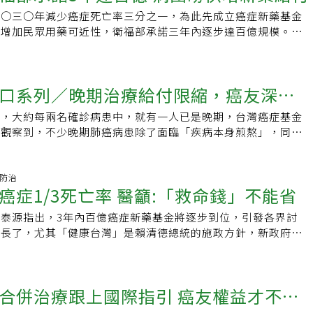
震表示，該展覽集結基金會服務的病友故事，尤其是罹病過程
醫界、病團與官方共同努力，依醫療平權精神，達成總統宣示目
每年預算大約新台幣百億。不過，幾年下來，年年預算超支，又
保框架下進行規劃談到百億癌症新藥基金，石崇良表示，該基金
二○三○年減少癌症死亡率三分之一，為此先成立癌症新藥基金
高昂「不得不放棄」的遺憾，藉由故事發聲，希望每位癌友、民
瘤醫學會理事長賴俊良指出，要降低癌症死亡率必須得先降低晚
效益，浪費納稅人的錢。但英國政府還是必須支持，同時又加了
預算，二O二五年已編列預算50億元，現行健保署與藥廠進行
）增加民眾用藥可近性，衛福部承諾三年內逐步達百億規模。對
療權益，「盼全民一同為成立癌藥基金集氣，讓癌友不再抱
這與早期患者的長期存活概念是不同，以死亡人數最多的肺癌為
新藥物基金」來處理癌症以外的新藥，年度預算加倍，大約每年
aged Entry Agreement，MEA）時，所談折扣費用均回歸
為，基金應成立專家委員審核監理，且應納入包括病友在內的各
葉姿岑
一萬多人辭世，第四期患者又佔了一半以上，若要減少三分之
們的「癌症新藥基金」會面臨什麼問題？簡單地說，如果我們的目
百億癌症新藥基金，這筆費用將持續用於基金提升癌症新藥可近
應該盤點健保新藥給付與國際治療指引落差，以癌藥基金協助，
人生命，因此補足晚期治療缺口是第一重要任務。談到晚期肺癌
目前看起來的確是），只為了解決「成本效益」不夠明確的新
追蹤、分析用藥效益，經「醫療科技再評估」（Health
：七成癌友須自費用藥 衝擊家庭經濟癌友生命與時間賽跑，但
大分院院長余忠仁指出，以人數佔比最多的EGFR基因突變為
是夠的。只是這個百億，不論是每年或每3年達成，大家要了解
口系列／晚期治療給付限縮，癌友深陷
 Re-assessment，HTR）評估核可，即可進入健保，再進行第二次
等待新藥納人健保給付，即使獲得給付也限縮給藥條件，台灣癌
第一線就使用第三代標靶藥物，相較於過去傳統化療時代，病患
出，而是經常性支出。「暫時」支付期滿後，證明符合療效指標
台灣癌症基金會執行長張文震認為，雖然在百億癌症新藥基金當
長蔡麗娟表示，據調查僅三成癌友有藥可用，七成癌友必須自費
八到十個月延長至三年半到四年，但目前健保給付只有十分之一
病，大約每兩名確診病患中，就有一人已是晚期，台灣癌症基金
保就要給付。如果我們希望用這個癌症新藥基金，補足因健保限
藥價折扣費用可重新回基金，這部分值得肯定，但在健保架構
基金會則於二○二二年針對癌友調查，發現逾過二成癌友自費超
至於沒有驅動基因者要用免疫藥物，給付上也有條件限制，若無
娟觀察到，不少晚期肺癌病患除了面臨「疾病本身煎熬」，同時
護力逐漸侵蝕，新政府打錯算盤了。不過，我不得不說新政府的
了回歸健保總額，也應該要有更透明、合理、細緻的分配與協
文：健保署因財務縮減用藥對象，對病人不公這對家庭經濟造成
就得自費。新藥使用階級化隱憂與會者分享一名律師在疫情期間
用不起、沒能力用」與「無法參與後續新藥國際臨床試驗」等困
是癌症病人困境還是無解，要怪誰呢？只怪我也後知後覺，因為
能受惠，較符合公平、醫療平權原則。此外，與會專家也指出，
，更存在醫療階級化的隱憂。癌症希望基金會副執行長嚴必文指
有EGFR突變基因、已腦轉移，雖然國際治療指引建議，晚期肺
盤點癌症新藥、新科技缺口、對癌症新藥給付有更明確的規劃，
以為百億就夠了。責任編輯：辜子桓
金應有多樣化財源支持，像第三方捐贈等，癌症新藥基金才可能
友家屬分享，母親接受基因檢測後，確定有符合使用某新藥的基
因突變患者應以第三代標靶藥物為一線用藥，但當時台灣仍未給
保健的投資，將更能幫助癌友獲得所需治療、提升存活率，對於
症防治
億癌症新藥基金預計收載哪些新藥品項？」石崇良說，目前預計
自費用藥迄今三年多，腫瘤幾乎消失，但藥費已快要耗盡家產。
癌症1/3死亡率 醫籲:「救命錢」不能省
錢可自費用藥，採取其他治療方式後不久即過世，賴俊良也提到
30年降低癌症死亡率1/3」目標，也能產生助益。蔡麗娟指出，
人有醫療急需，卻未完成三期臨床試驗癌症新藥，或其他經評估
署設置的藥物給付條件，部分並非基於科學實證，純粹因財務衝
，幫職場同僚付自費藥物經驗。站在第一線面對病人，臨床醫師
查平均達782天，病患真正用到新藥時間，需等待3、4年以
床效益、財務衝擊評估不確定的癌症新藥、新適應症等，期待透
減用藥對象，節省健保開支，「這對病人十分不公平。」台灣癌
泰源指出，3年內百億癌症新藥基金將逐步到位，引發各界討
以有更積極的作為，台灣胸腔暨重症加護醫學會理事長陳育民直
給付，可能因財務衝擊而限制使用，往往也是後線治療，或限制
健保、醫藥產業、被保險人、病友與醫療機構等各方需求，期待
一九年起，提出癌症新藥基金構想，今年總統大選前，有十多個
太長了，尤其「健康台灣」是賴清德總統的施政方針，新政府還
R基因突變的晚期肺癌患者可及時使用第三代標靶藥物，是非常急
有些藥物甚至已列為國際治療指引的標準治療，病患還是無法順
，並朝「健康台灣」目標前進。對此，台灣癌症基金會副執行長
出訴求，終成衛生政策，並參考英國制度，規畫以尚未完成三期
3死亡率，新藥政策已然成為醫療體系的轉捩點。病團與醫界皆認
人沒有接受國際標準治療，不僅無法參與後續新的臨床試驗、失
，像國際治療指引中，晚期肺癌病患若有EGFR基因變異，標準
前有不少癌症新藥為通過國際三期臨床試驗，且國外都已核准上
為主，已上市藥物不在此限。蔡麗娟表示，癌藥基金可作為過渡
都會大幅增加健保支出，「省錢」不能當成施政方針，存活率會
，未來新藥適應症皆要銜接標準療法，病人過去未接受標準治
代標靶藥物，但因健保給付限縮，現在只有腦轉移病患可獲給
與國際醫療指引接軌，但台灣沒有納入健保給付，這些藥品需納
保基金永續運作，必須經過法制化流程，目前已有九十二位立
，期待政府可以投入更多新藥資源，達到健康平權的目的。年花
症就被排除在外，勢必影響病人往後使用新藥權益。台灣癌症基
病患中，只佔一成，其他病患與新藥的距離非常遙遠，治療權益
，讓癌友有機會使用到這些藥品，才是真正符合所需。
合併治療跟上國際指引 癌友權益才不會
版本，包括癌症防治法修法、另設健全醫療發展條例等解方，且
斷治療回去賺錢「病人治療中斷的情形很常見，有人消失一段時
震指出，台灣肺癌病人的五年存活率皆低於日韓，依該基金會調
活面臨很大挑戰。晚期病患和時間賽跑，壓力十分沉重「健保的
議委員會監理，除藥物經濟學、倫理專家外，也應該納入病友團
出現，現在肺癌治療藥物日新月益，各種臨床試驗都在進行中，