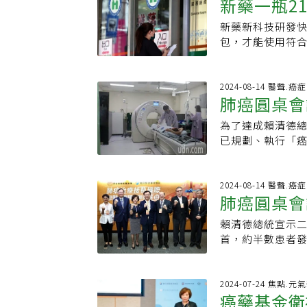
新藥一瓶2
的罕病，自己的
莎一個藥，未來
保給付進度，能
停止給付或需自
給予更多的關注與
症基金會對於經
風險 蔡輔仁認為
億」，當時，我
統賴清德所大力
生活、工作，健
在台灣也能與世
新藥新科技研發快
療？」病團
患家人多加運用
在做的事大家都
億」。所以我說
劉建國、王正旭
結果化療後虛弱
的結果，也是人類
包，才能使用符
者確立診斷，會
是上市多年療效
努力，也替免疫
扣。2025年健保
分的人需要承擔人
世界衛生組織（W
在社會上的存在
們與國際間的差
另有公務預算提撥
本人權的議題在面
須健保制度以外
天不是發生在你
府都聽不到，其
癌症治療權益，
動很多法案的提
瓶21萬元 癌友
2024-08-14 醫聲.癌
到基因有可能的
演講，題目是「
效益，幫助癌友可
肺癌圓桌會
出，因而加速了立
乳癌病友，大學
輔仁衷心期盼大
他語重心長：「現
保是國人健康最
訓練、吞嚥賦能
方罹癌戛然而止，
麼嚴苛，台灣是
為了達成賴清德總
箭政策
保更多支持，讓
等，厚生會結集
瓶要價21萬元的
難納入健保給付
已規劃、執行「
遠景。（作者羅
多的民眾可以因
治療？」另一位癌
福適佳和恩排醣
精準醫療」與「
醫師）
醫療奉獻獎，鼓
生命的盡頭，決
達，更是直接挑戰
石崇良表示，期
只在醫界，一般
屬來說相當重要
效極佳，有明確
會與聯合報所主
2024-08-14 醫聲.癌
精神就是不求名
念，減輕癌症家
肺癌圓桌會
一旦納入就限制
石崇良表示，衛
症治療慢性病化
就是因為心臟衰竭
十億元，並擴大
位癌友都取得有
賴清德總統宣示
署：明年五
發問，現在藥有
（LDCT）檢查
源問題，距基金
首，約半數患者
在政府左支右絀，
及父母、子女、
癌症基金會201
重，醫界指出，
就是英國的癌症新
樣！」石崇良認為
見、逾千人以上規
臨床上用藥困境
速通道」核准的
病患中，不少為
行動才獲得跨黨派
略解方。晚期肺
2024-07-24 焦點.元
通不過NICE的
分析台灣人的肺癌
癌藥基金衛
在高雄市、台北市
共同舉辦「肺癌
足 癌症患者困境
當資料進一步整