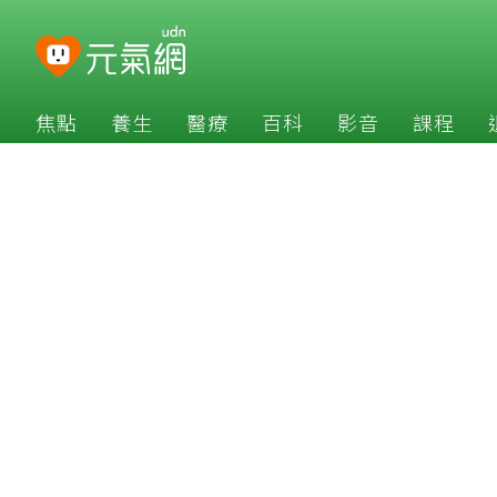
焦點
養生
醫療
百科
影音
課程