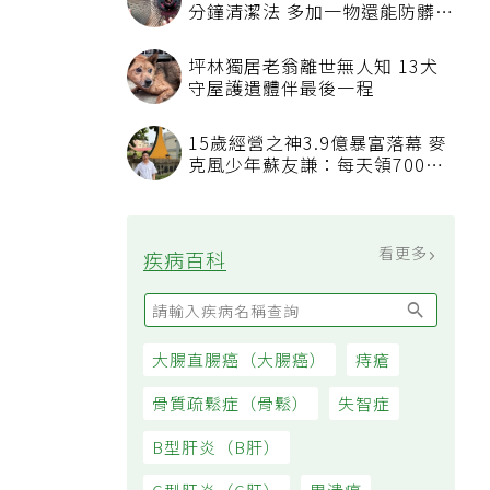
看更多
最新文章
睡眠不足「血管如擰抹布被擠
壓」 專科醫：最被忽略的抗老方
法
吃飯時喝水稀釋胃酸不消化？營
養師揭「反而有好處」某些族群
才要禁
發表上千篇文章打臉健康偽科學
林慶順教授驚傳意外過世