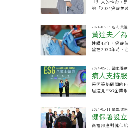
查，六成五的患
初衷在於避免病
「別人的性命，
遭犧牲
體角色，政府也
但好的治療結果
病人無力負擔自
道而馳！」蔡麗
的「2024癌症
點，嚴必文表示
及家屬有時候考量
外，若第一線治
藥，且無力負擔
學中心主任夏德
則可能會重蹈英
楊志新在門診的
土真實世界數據
藥卻用不到，無
選項可健保給付
兩到三年後得評
患治療上的難題
醫界研究量能，
無法接受國際標
同。上述族群約
2024-07-03 名人.黃
藥預算以確保藥品
物標準療法，能
衝擊。余忠仁也
黃達夫／為
數癌症新藥臨床
納入健保給付，
者賴昀岫／台北
期存活，一年花
到，許多先進國
難找到適合、接
指引建議，「難
界期待有落差。
病人，你要不要
連續43年，癌症
很高，五年存活率
跳過台灣，這對
慨。肺癌無腫瘤
接幫助癌友，雖
付，賣房、借錢
望在2030年時
發風險可降低八
積或新藥使用經
腺癌，且無腫瘤
至於在健保總額
解燃眉之急？但解
療，而無財務憂
藥給付空窗，其
支持對於如何改善
化療治療列為一線
百億癌症新藥基
府參考了英國的
更不容忽視。HP
前期治療給付邁
而癌症新藥的成長
當於多增加一年
癌症新藥可近性
的創新藥物為主，
高達80%，而H
2024-05-03 醫療.醫療
付時，應跳脫健
若觀察國內生產毛
病患就更有機會
究組共同召集人
病人支持服務 PatientsForce 獲遠見E
健保給付；對於
究更發現愈來愈多
為癌症新藥引入
總額則只占GPD
益，都能帶來正
財源才能讓基金
未給付者不在此
癌、外陰癌、陰道
確，且已經被國
上，政府的投入
引，讓病友獲得
采照策略顧問的Pa
社會創新獎
保署今年在「新
新藥基金包括法
年研究，證實愈年
藥，應優先考慮
藥的引進、運用
灣年輕病友協會
屆遠見ESG企業
示，目前很多國
麼新藥可以納入
歲以前施打疫苗的
求。盼政府投入
癌症新藥財源缺
策，而賴清德總
力價值。Patie
銜接，期待未來
億」應該只是形
中女生免費施打H
否接軌國際治療
第三期臨床試驗
免疫治療列入整
低病人的財務負
為，百億基金的
百億元。這個過
癌減少36%所以
有臨床迫切需求
入給付，而這類
劉桓睿直言，與
案管理，每年服
2024-01-11 醫聲.健
穩定後，可將這個
調，依據英國20
北市112年入學
上，癌藥花費已
適用項目，以補
健保署設立
導致許多疾病治療
題 癌症新藥財務
【記者沈能元／
格蘭的公醫制度
的縣市長能很快地
保醫療總額成長
藥給付缺口、整
Comprehensive
癌症基金會的調查
基金，計畫於後
回到健保常規給
疫苗預防癌症的效
衛福部應對健保給
付
目前政府的用心
足，並檢視實證
有三到五年落差