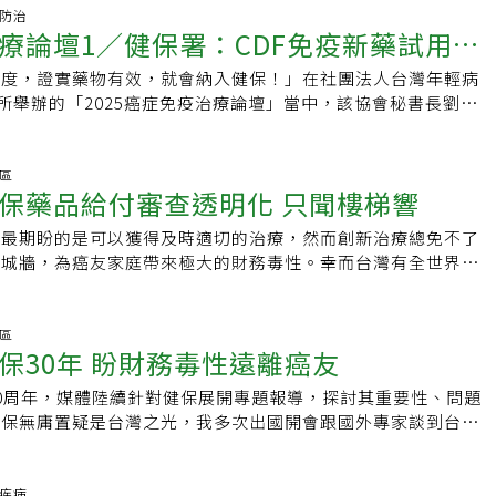
成三期臨床試驗的新藥，已無須進一步收集真實世界數據，重要
明AI風險模型能發揮效益。王正旭指出，長庚體系從國家政策高
「更快使用、更早治療」。衛福部健保署長陳亮妤說，政府明年
題。「很多人得到肺癌後，擔心復發，心理負擔真的很大！」台
症防治
健保常規給付」，在前一年健保概算藥物經費時就要納入，才會
，「篩檢並非立即見效，但實證醫學顯示，早期發現能顯著提升
療論壇1／健保署：CDF免疫新藥試用有
藥基金，健保署針對乳癌、肺癌、肝癌、子宮頸癌、胃癌、攝護
行長張文震觀察到，不少肺癌病患一確診罹患肺癌，常擔心復
健保總額；另外，對於使用新藥治療且經主治醫師判斷有療效
指出，癌症新藥基金是「健康台灣」的重要一環，114年政府已
小組，全面檢視癌症治療用藥，期盼接軌國際治療指引，未來將
心到抗拒追蹤、檢查，即使是早期肺癌病患，也是一樣，由於沉
否銜接健保給付，都不能讓患者中斷治療。立委：運作流程應更
，另外，健保進行數位化改革，未來醫院可進行自主事前審查，
制度，證實藥物有效，就會納入健保！」在社團法人台灣年輕病
付可望無縫接軌
讓癌友獲得更好的治療。
導致無法回歸社會、恢復正常生活，若透過術後輔助治療等策
症新藥基金成立的立委劉建國指出，在基金運作過程中，「審議
讓病人即時用藥。林口長庚癌症中心主任王宏銘指出，篩檢成功
日所舉辦的「2025癌症免疫治療論壇」當中，該協會秘書長劉桓
商支持，病患很有機會遠離復發風險，心理壓力也會減輕不少。
機制」與「給付時程」等都應朝「透明化」、「可預期化」前
率大、陽性追蹤率高。長庚打通資訊系統與門診流程，門診主動
金（CDF）所給付藥物能否於兩年後銜接健保給付，期盼給付
須考慮術後輔助治療張文震解釋，早期肺癌病患主要分為兩種類
政策「在全台灣都跑得動」，不只聚焦特定大型醫學中心，讓病
者發轉介單、優先排程；下一步就是盯陽追率。他也坦言，國人
，健保署副署長龐一鳴表示，未來若藥品經評估有良好成效表
沒有症狀，透過公費肺癌篩檢、自費健檢找到病灶，而多數被揪
；若在制度內進一步建立穩定的病患回饋管道，也可讓社會大眾
升空間，以門診平均值觀察，乳房攝影約35.78%、子宮頸抹片
健保，以保障病患用藥權益。社團法人台灣年輕病友協會秘書長
華區
變」（Ground glass opacity, GGO），此時，腫瘤多為1
信任感。劉建國呼籲，行政院應盡速將「癌症防治法」修正草案
保藥品給付審查透明化 只聞樓梯響
潛血25.36%，建議醫師提醒病人。癌症基金會創新服務部主任陳
019年健保署將免疫療法納健保，直到2025年，在癌症新藥基金
數是1A期，甚至是0期，一般多在開刀後只要定期追蹤即可，
技評估中心設置條例」送入立法院審議，並規畫癌症新藥給付藍
症中心團隊橫跨內外科、放腫、病理與個案管理，有助提供「全
給付年度藥費已突破32.95億元，包含今年6月1日所通過可用於
治療；另一種是一般因咳嗽、聲音沙啞、胸痛等症狀就醫，進而
癌最期盼的是可以獲得及時適切的治療，然而創新治療總免不了
提出部會版本、確立新財源，才能啟動後續審查程序，解決現行
、全程」的照護模式；台灣癌症基金會總監馬吟津指出，早期癌
腸直腸癌的免疫藥物，目前全民健保給付的免疫藥物適用範圍，
這些病患，腫瘤多為3公分以上，至少為1B期，就要接受更積
費城牆，為癌友家庭帶來極大的財務毒性。幸而台灣有全世界稱
穩定現狀。
病人，期待癌藥基金法制化。
、24項適應症，健保署所做努力，值得肯定。不過當免疫新藥獲
。對早期肺癌病患來說，手術切除腫瘤為主要治療方式，不過手
為癌友提供重要的支柱與後盾。根據健保署今年在聯合報癌症論
給付，兩年後如何銜接至健保給付，值得關注。補足健保缺口，
臨復發。綜觀不同研究數據可發現，肺癌第一期復發率為
保在113年度總共納入9項癌藥、擴增18項適應症，約在癌症藥
優先癌症新藥基金主要是受指定用於「癌症新藥暫時性支付專
1A期來說，復發率10%-20%，1B期增加到30%-40%，第二期便
.2億元，計有13950名癌友受惠，可謂癌友治療的福音。欣見在賴
華區
釋，目前癌症新藥基金所支付的「暫時性支付專款」，也是健保
保30年 盼財務毒性遠離癌友
了第三期已達76%，病程越往後期，復發風險越高。研究也發
030年癌症標準化死亡率降低三分之一」目標下，健保署為了癌
部分，其財源也包括公務預算挹注，因此如果癌症新藥為暫時性
腫瘤類型、基因型態、確診期別、治療方式與病患生活習慣等，
力，然而，根據癌症希望基金會2024年調查，近5年收載癌症
實證評估確有療效，自然可獲得健保給付。此外，有些其他癌
0周年，媒體陸續針對健保展開專題報導，探討其重要性、問題
高低，其中，像病患帶有EGFR基因突變，復發機率就會明顯上
條件限縮未符合國際臨床指引。就以現實來說，我們看到有許多
健保給付上還沒有接軌國際治療指引，龐一鳴對此表示，由於經
健保無庸置疑是台灣之光，我多次出國開會跟國外專家談到台灣
後如何有效降低復發、轉移風險，同時延長存活是早期肺癌治療
無法評估到底還要準備多少銀彈，才能盼到自費藥品納入健保給
論是癌症新藥基金的運用，或健保給付條件的評估，都是先以晚
、可近性、品質好的就醫環境，國人對健保的滿意度高達九成，
治療指引NCCN Guidelines建議，針對1B到3A期的EGFR
品納保時程除了給付應加速接軌國際外，癌症希望基金會自112
論哪一癌別，原則都是類似，當缺口補齊，才會考慮往前推進，
不已。健保開辦宗旨是要讓許多人免於「因病而貧」，走了30
手術後首選採用標靶輔助治療，能有效降低復發、轉移風險。早
保審查藥品進度應透明可追蹤」訴求，不論藥品最後是否納入健
證明藥物療效，藥廠皆可提出申請。免疫治療健保給付，三大限
真讓國人面臨重大傷病時可免於因病而窮，成績單恐不是那麼亮
見疾病