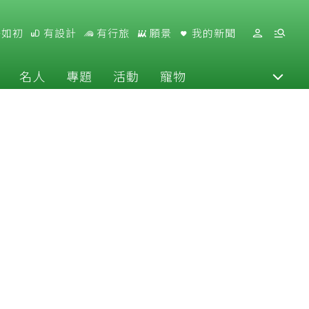
好如初
有設計
有行旅
願景
我的新聞
名人
專題
活動
寵物