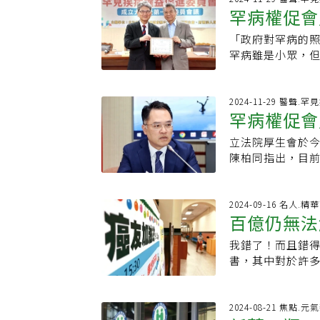
期治療需求變大
保，至少應該有
罕病權促會
制卡關在演講中
麗，需要更深層
來看，早期肺癌
保時程，而不是
面臨免疫治療「
癌症病人自費已
降低疾病復發風險
給付審查流程，擴
「政府對罕病的
病專款不應
的限制」等挑戰。
癌症新藥健保限縮
降低73%的復發
藥品給付審查導
罕病雖是小眾，
Guideline
低癌症死亡率三分
能力自費負擔用
是否要開放給民
化，他們對社會
劑的使用，不少藥
年8月期間納入健
不僅加重了病人
示迄今已1年多自
要挪出健保。」
正逐漸跟上國際
縮、未符合國際
EGFR基因突變
要求衛福部、健保
仁指出，政府要
2024-11-29 醫聲.罕
有一些需努力之處
使用對象」、「
後輔助治療，若是
罕病權促會
保署在「健保數
源，這幾年各種
保給付條件上卻
到」，這可能是導
及癌細胞是否侵
置「全國性醫療
少，捉襟見肘下
機會也會大為增
騰癌友家人癌友家
立法院厚生會於今
擴大肺癌篩檢，
申請、簡化申請
蔡輔仁表示，醫
保給付規定，無
基因檢測、在醫
陳柏同指出，目前
感謝的進步。但
療項目收費時更
及藥物法」保障
藥物，如果用到
整體精神狀況維
在等待唯一的用
段尚未完善的關
公開透明，然更
制，無非希望用
便不再給付，同
下來已經豪擲數
將從罕病種類的
亡率的決心，張
不見人下來，也
而已。把錢用在
相關之標靶藥物
付，原以為撥雲
與國際並駕齊驅
2024-09-16 名人.精
性支付專款），今
在此呼籲，政府
說，法規幫患者
患才有更多治療
百億仍無法
的條件，迄今還
以民生議題為問政
多。不過，若要滿
度，讓病人看得
科技帶來的醫學
用第一線免疫治
去，但明明治療
賴清德總統、盧
條，國家應寬列
款等新政策是否
用篩檢先找出原
我錯了！而且錯
藥基金的困
是進入第二線用
去做化療呢？」這
長。成立罕病權促
方案，包括調整
的疾病發展並不
書，其中對於許
免疫治療，可用
癌症希望基金會
險，2000 年
及韓國，台灣經
後，到底是改善
療「泰格莎」為
治療繼續接軌國
付加速接軌國際」
家庭撐起照顧的大
治療成果。張文震也
科學證據愈來愈
能使用，這個「
持續，病患治療較
10月後納入健保
顯減少、給付時
Data）是重要
府須要再加強投
金」的構想。定
2024-08-21 焦點.元
破，專家齊聲肯
對象」的宿命。
有系統的關心罕病
間與心力，應規