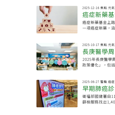
持下成立，但暫
基金的國家，蔡
者治療之路不中
2025-12-16 焦點.元
擔等，尤其壯年
癌症新藥基
陰性乳癌患者接
重要。
否繼續用藥，後
癌症新藥基金上
起，包括轉移性
一項癌症新藥，
用藥，都能使用免
累積三三五一名
症新藥基金納入
負擔。台灣癌症
用於非小細胞肺
務預算挹注五十
2025-10-17 焦點.元
合癌症新藥基金
長庚醫學周
挹注，保持專款
費」，若健保僅
醫師出身的總統
果。癌藥新藥基
2025年長庚醫
先施政項目，訂
心，屆時若無法
政策優化」，包
統指出，健保持
醫療科技評估（H
咪等參與，討論透
藥、十六項擴增
總額近兩年成長
防治目標，實現
後續將視財源及
率不變，明年總
園市政府合作下，
2025-06-27 醫聲.癌
乳癌的五十歲病
早期肺癌診
「癌症治療昂貴
療的個案。目前
在確診罹患三陰
可視為平行於健
三年前推動免費L
所幸，關鍵免疫
衛福部國健署自1
將變大
保常規或停止，以
長庚合作，擴大
敢選最基本的化
篩檢服務找出1,
用於緩衝，只要
應用，例如與美國
文震表示，癌症
大，預估早期肺
新藥基金規模，
的肺癌發生風險。
挹注，今年啟動
相對提升，然而