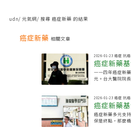
udn
/
元氣網
/
搜尋 癌症新藥 的結果
癌症新藥
相關文章
2026-01-23 癌症.抗
癌症新藥基
一一四年癌症新
元。台大醫院院
率推估，但有人
人並非都在同一
決定是否接受新
2026-01-23 癌症.抗
癌症新藥基
量自身身體狀況
金會副執行長蔡
癌症新藥多元支
求量不大，事實
保是終點，那麼
要時間適應磨合
執行長蔡麗娟呼
新藥基金協商進