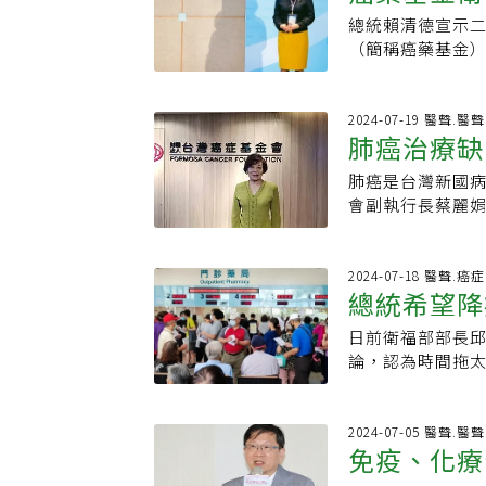
主題展」，張文
多方建議，期待
病人燃眉之急，
弦上，應符合健
總統賴清德宣示
中，因自費費用
標。台灣臨床腫
被批評不具成本
來源為行政院公務
（簡稱癌藥基金
眾享有平等的醫
期患者的死亡，
另外一金，「創
藥品給付協議（Man
此，癌症病團認
憾。」責任編輯
例，目前一年約
300億台幣。我
健保總額，若是
界聲音。政府也
一，須挽救三千
標和英國一樣（
性，若經兩至三年
逐步趕上。蔡麗娟
2024-07-19 醫聲.醫聲
治療缺口，新竹臺
藥，那麼百億應該
肺癌治療缺
Technology
平均卻得花兩年
例，標準治療是
這不是一次性支
MEA議價協商。
症基金會副執行
平均存活期可從
肺癌是台灣新國
三大困境
及成本效益，健
中，MEA所協議
用藥。癌症希望
的病人可用藥；
會副執行長蔡麗
縮給付而造成保
下，這筆費用除
過百萬元。嚴必
法獲得給付病人
也承受「有藥卻
確非常努力，只
商，並讓癌友也
的衝擊不言可喻
罹患肺腺癌，且帶
境，若政府可以
一年半前，我也
百億癌症新藥基
出，曾有肺癌病
癌、帶EGFR基
並增加對醫療、
2024-07-18 醫聲.癌
延續。至於「百
因，經醫師建議
總統希望降
付，由於患者沒
達到賴政府「20
收載藥品包括病
嚴必文說，健保
自己曾自掏腰包
目前，癌症新藥審
具治療潛力但臨
擊過大，於是縮
日前衛福部部長邱
還是希望政府可
上。即使健保有
過這些政策兼顧
症基金會自二○
論，認為時間拖
言，讓帶有EGF
療程及期程，，
制度可永續運作
病友團體共同提
宣示降低癌症1/
迫的問題，當病
利使用。舉例來說
蔡麗娟表示，目
臨床試驗的新藥
為，科技的進步
去使用新藥機會
治療用藥為第三
市，且用藥方式
型機制，但為確
和經濟能力相關
2024-07-05 醫聲.醫聲
療，等於從適應
付，在所有晚期
入整體給付考量
免疫、化療
委、十二項修法
百萬壓垮經濟 中
金會執行長張文
也受到影響，存
必須設置專家審
間去賺錢之後又