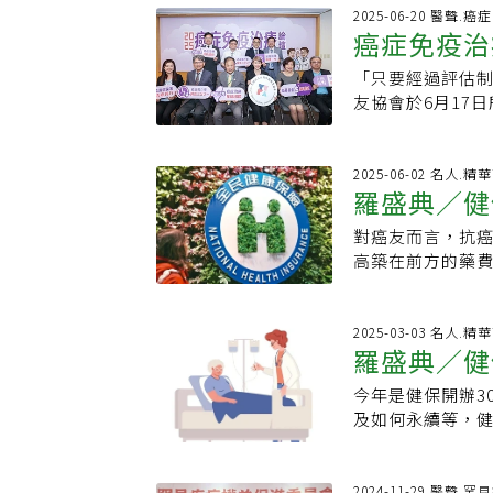
療效明確且已完
萬8千張影像，證
期，讓病友可以
復發，成了新課
2025-06-20 醫聲.癌
的是「接銜進入
度思考癌症防治
癌症免疫治
持續挹注癌症新
灣癌症基金會執
來得及編入隔年
存活率。」陳亮妤
腺癌等成立工作
發，甚至有人擔
者，無論該藥能
編列50億元預算
「只要經過評估
效，健保給
納入頭頸癌等，
重的心理負擔，
透明大力推動癌
縮短審查時間，
友協會於6月17
略，搭配心理諮
流程」、「補件
兩大支柱是涵蓋
睿擔心癌症新藥基
早期肺癌病患，
進。也希望這項
「挑出」未首篩
不會中斷。對此
型，一種為本身
患不用奔波求藥
篩檢涵蓋率仍有提
現，自然可銜接
2025-06-02 名人.精
出來的是「毛玻璃樣病
對基金運作更具
羅盛典／健
36.84%、糞便
劉桓睿指出，自2
公分以下，絕大多
及「國家醫療科
昀指出，長庚癌
挹注下，免疫療法
不需要術後輔助
對癌友而言，抗
圖，行政院盡快
人、全家、全隊
肺癌、乳癌與大
才發現肺部腫瘤的
高築在前方的藥
公務預算支付不
篩找到更多癌症
已含括11項癌別
極的診斷、治療
羨的健保制度，
得癌症新藥基金
術後還是可能面
壇演講的資料，健
以晚期救為第一
10%-40%，以
品上支出了132
2025-03-03 名人.精
款」。龐一鳴解
羅盛典／健
陡升至62%，到
總統健康台灣「2
基金框架中的一
現，許多因素如
友治療可近性的努
支付，兩年後經
今年是健保開辦3
都會影響復發風險
新藥仍有67%的
別，在免疫治療
及如何永續等，
升。因此，手術
癌友望穿秋水，
費有限，目前無
健保提供便利性
的核心目標。國際癌症
付。讓癌友掌握藥
期癌症為主，無
常常讓外國人稱羨
基因突變病患，
年底即提出「健
只要有實證證據
年的健保，是否
2024-11-29 醫聲.罕