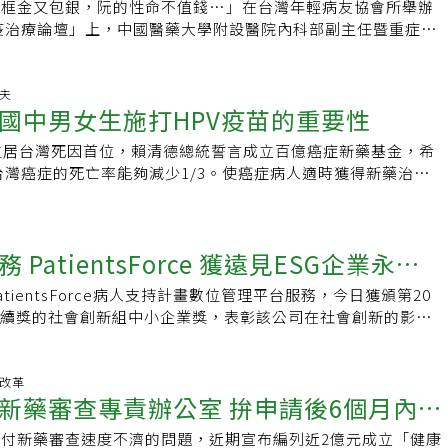
者有自費醫療經驗，當越來越多病人自費用藥，而經濟能力較差
患因病而貧、因貧而失去治療機會，這樣的情況，與健保初衷背
是框金又包銀，阮的性命不值錢…」在台灣年輕病友協會所舉辦
應協助病團賦能，增加與專家交流。癌藥基金年底將公布作業要
，可能讓病人家庭陷入困境，要不要每個月自費十萬治病，病人
費藥物，治療權益就會受影響，並帶來醫療平權階級化隱憂。此
娟直言，晚期病患等於是在和時間賽跑，當多數病患被迫自費用
免疫治療論壇」上，中國醫藥大學附設醫院內科部副主任暨重症醫
，該作業要點應明確訂出納入藥品範疇，並確保財源穩定性，否
不同，治療難題成了家庭紛擾的來源..」這是台大癌症醫院院長
療沒有接軌國際，也影響醫師臨床用藥經驗，且無法累積更多本
合乎國際標準治療療程，也會造成「醫療階級化」隱憂，病患有
椿表示，在肺癌治療上，當癌友有腫瘤基因突變，便有許多治療
國第一代藥品基金，因財務規模不斷膨脹後破產的經驗，且新藥
日常。尤其常擔任國際臨床試驗主持人的身份，楊志新很了解癌
，這樣的結果，恐造成研究報告無法投稿至國際期刊，不僅削弱
論是病患或病患家人，身心壓力都會更沉重。一旦晚期癌症病患
，不過若是「無腫瘤基因變異的肺腺癌」病患，命運就大不相
估是否回歸健保，因此，必須了解新藥所需預算後，適度增加新
。他說，以肺癌治療為例，藥物大幅進步，有非常多新加入的藥
對台灣整體生醫產業競爭力、新藥使用經驗傳承等都將帶來巨大
準療程，還會面臨更大、更全面性的挑戰。蔡麗娟分析，由於多
佔晚期肺癌病患的三成，雖然有免疫治療合併化療選項，但因未
達夫
可以納入健保給付。 王正旭：朝野立委共識 先撥款再立法【記
大幅增加一到兩成病人五年無疾病惡化的可能，但患者為了要長
提醒，除了當下最迫切的晚期治療缺口需要補足，目前也觀察
國中男女生施打HPV疫苗的重要性
試驗以國際標準治療為基礎，當健保給付速度延遲、臨床試驗較
多數只能選傳統化療，不僅造成病患痛苦，也大幅落後國際醫療
報導】衛福部指出百億癌症新藥基金需時三年才逐步到位，與外
一百餘萬已是常態。這些數據背後的象徵是能多救活一到兩成的
家的給付趨勢已提前至第三期，這群患者術後復發、轉移的風險
受標準治療的病人，國際藥廠未來進行新藥臨床試驗，可能就會
道這些病患的性命就比較不值錢嗎？」夏德椿為此發出沉重感
立法委員、血液腫瘤科醫師王正旭指出，基金愈快到位，愈能直
救呢？在台灣治療上的費用多依賴健保，一旦無法獲得健保給
位居台灣死因首位，賴清德總統誓言成立百億癌症新藥基金，希
只有三成。有EGFR驅動基因者若及早使用第三代標靶藥物，復
台灣的生技、醫療產業，都會帶來衝擊，無論是國際競爭力的累
基因突變，病患需更多救命選項夏德椿期盼政府可讓罹患晚期肺
牽涉癌症防治法修法，但因是民生法案，討論上不至於受影響；
都有可能，因此，當新政府上台後，百億癌症新藥基金就希望能
，台灣癌症的死亡率能夠減少1/3。使癌症病人適時獲得新藥治
成，這群患者約佔一成，財務衝擊相對較小，可惜目前仍面臨新
驗的傳承等，也都會產生不利影響。癌症新藥給付，財源需多方
基因突變的患者多一點選擇，目前不少研究顯示，若將免疫合併
內的新藥新科技預算，未來也期待可以寬列，讓更多民眾受惠。
得了這個「急症」嗎？百億癌症新藥基金 以創新藥物為主軸政
慮，固然是提升癌症治癒率的重要措施。但是，抗癌疫苗的接種
治療急迫性不容忽視，建議政府超前部署，逐步編列財源，並往
上述困境，蔡麗娟認為，現在的健保總額成長率只有不到5%，
治療，這群病患的存活中位數可從10.6個月提高到22個月，相
金難得讓朝野立委有共同目標，立法院厚生會還成立「提升台灣
制度，成立了百億癌症新藥基金，目前是針對療效及財務不確定
V（人類乳突病毒）的感染力很強，人的一生被HPV感染的機率
進。台灣癌症基金會副執行長蔡麗娟也建議，政府在評估新藥給
率為10%，只仰賴健保總額，等於是「巧婦難為無米之炊」。
生命。此外，若健保給付條件可依循國際標準化治療模式，台灣
委員會」定期開會，更期待可以「先撥款再立法」，擔任法制研
在使用2到3年後收集更多真實世界的數據後，再評估是否納入
PV與女性子宮頸癌關係密切，9成以上子宮頸癌與HPV有關，研
保總額框架限制，比照國際治療指引，並檢視實證醫學證據，作
額（GDP）可發現，2023的整體醫療保健支出只佔6%，健保
參與國際新藥臨床實驗，無論是對台灣醫藥發展或病患生存權
的王正旭認為，修法是要符合財政紀律法要求，且必須尋覓適當
SG企業永續
已獲得藥證、有療效的已上市藥物，因健保財務困境限縮給付或
男性的頭頸癌也是HPV病毒引起。此外，HPV病毒也與肛門
、給付規劃的參考。對於因財物衝擊大、健保未能給付而療效明
約3.5%，與韓國、日本相比，都有落差，這代表在醫療保健支出
面影響。夏德椿表示，很期待健保給付可加速接軌國際治療指
永續。癌症患者已有對應的基金，其他疾病新藥也大幅進步，健
限。台大健康政策與管理研究所兼任教授楊銘欽認為，百億癌症
癌、和陰莖癌等有相關性。愈年輕施打疫苗 效果會愈好根據近
際治療指引列為標準治療，並能有效降低復發、延長存活的新
並不足夠，須投入更多資源，才能把餅做大。目前，針對癌症新
更多治療選項，台灣參與國際新藥臨床試驗的機會也能增加。台
tientsForce病人支持計畫數位管理平台服務，今日獲頒第20
醫療科技」與「新藥暫時性支付」項下編列七十億元。王正旭表
源、主責單位、財源都須要對外說明，費用是怎麼計算出來、什
輕時施打HPV疫苗，效果愈好。最近在蘇格蘭的調查發現，14
列為癌症新藥基金適用項目，才能及時貼近癌友急迫性用藥需
，政府正在逐步規劃癌症新藥基金、暫時性支付等制度，以補足
副理事長劉桓睿指出，美國總統拜登將免疫治療發展列為重要政
永續獎的社會創新組中小企業獎，表彰該公司在社會創新的影響
際上已經屬於標準用藥，進到健保體制時的財務衝擊沒辦法順利
、支付細節等都須要公告周知，審慎前行。楊志新也認為，「百
女性，沒有人罹患子宮頸癌。記得2018年，台灣政府開始為國
更多資源對此，健保署署長石崇良指出，針對肺癌第一線用藥是
口。對此，蔡麗娟表示，由於健保總額的限制，導致許多已完成
統希望癌症死亡率可降低三分之一，更需要投入更多資源，並將
ntsForce病人支持計畫主要在提供自費新藥的病人支持方案，降
寬列相關預算，讓更多民眾受惠。針對新藥政策走向，王正旭認
容詞而已，意即須要花很多很多錢的意思，治療癌症的費用何止
PV疫苗時，我就主張應該同時為男生施打。女打疫苗 罹子宮頸
，明年預計有五十億的暫時性支付專款，預算上會有彈性，對於
、已上市，且列為國際標準治療療程的新藥無法跟隨國際腳步納
體戰略規劃、考量。免疫治療給付接軌國際，台灣還要再加油！
擔，並提供以病人為中心的伴隨照顧，透過數位管理平台進行個
概念源於英國，台灣剛開始有這樣的基金的制度出現，期待未來
渡的新藥政策，終究得面臨回歸健保常規給付的問題，楊銘欽強
，2024年5月7日，當我看到台北市長蔣萬安宣布9月1日起，提供
的藥品，將與專家討論出優先順序，希望把錢花在刀口上。實際
藥物對癌症病患可提供立即幫助，應優先考慮列為癌症新藥基金
國際社會相比，台灣對於癌症免疫治療的資源投入，實在過少，
務上萬名癌症及特殊用藥病人。癌症新藥財務負擔成社會重大議
保改革
經驗逐步擴大或另立基金。石崇良：納創新藥物 下周討論要點
16年新藥基金執行的情形，有研究指出約有87%的新藥會回到英
國中男生免費接種HPV疫苗的訊息，我要為他喝采！也希望其他
佔健保醫療支出六分之一，平均成長率百分之九，皆高於同期健
足癌友急迫性治療需求。蔡麗娟也建議，政府應積極盤點癌症新
新藥審查專責辦公室 拚申請後6個月內給
無法跟上「美國國家綜合癌症網絡」治療指引（National
負擔問題，已成為台灣急需解決的重大社會議題之一。根據台灣
台北報導】行政院明年將編列公務預算五十億元，正式成立癌藥
裡，若百億癌症新藥基金執行後，依英國經驗，多數藥物都可能
跟進。因為，這是非常有效的癌症預防措施。我一直相信HPV
率，新藥新科技預算也達歷史最高。在會議上，與會專家皆肯定
體預算，分析哪些治療、用藥與國際治療指引有落差，盡快補
 Cancer Network Guideline - NCCN Guideline），期間更存
，高達66%的癌症患者自費醫療費用超過30萬元，其中更有
年達百億規模。衛福部健保署長石崇良表示，年底前將制定「癌
付，那麼錢從哪裡來？且每年使用這些新藥的人數，將逐年倍數
用及重要性。過去35年在我台灣從事癌症臨床工作，主要用心
付新藥審查速度不濟的問題，近期宣布編列近2億元成立「健康
，特別是針對癌症新藥的引進、給付，也已逐步規劃相關制度，
醫學證據，以作為癌症新藥引入、給付規劃參考，如此才能真正
，且經常為了財務考量，而非基於實證證據，設置與國際指引不