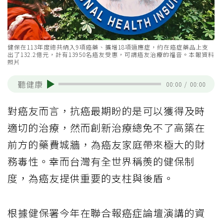
健保在113年度總共納入9項癌藥、擴增18項適應症，約在癌症藥品上支
出了132.2億元，計有13950名癌友受惠，可謂癌友治療的福音。本報資料
照片
聽健康
00:00
/
00:00
對癌友而言，抗癌最期盼的是可以獲得及時
適切的治療，然而創新治療總免不了高築在
前方的藥費城牆，為癌友家庭帶來極大的財
務毒性。幸而台灣有全世界稱羨的健保制
度，為癌友提供重要的支柱與後盾。
根據健保署今年在聯合報癌症論壇演講的資