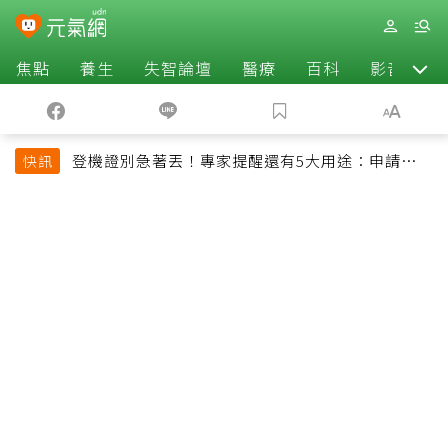
焦點
養生
失智論壇
醫療
百科
影音
登機證別急著丟！專家提醒還有5大用途：申請理
快訊
賠、補登哩程都用得到