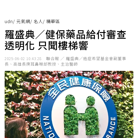
udn
/
元氣網
/
名人
/
精華區
羅盛典／健保藥品給付審查
透明化 只聞樓梯響
聯合報 ／ 羅盛典／癌症希望基金會副董事
2025-06-02 10:43:28
長、高雄長庚耳鼻喉部教授、主治醫師