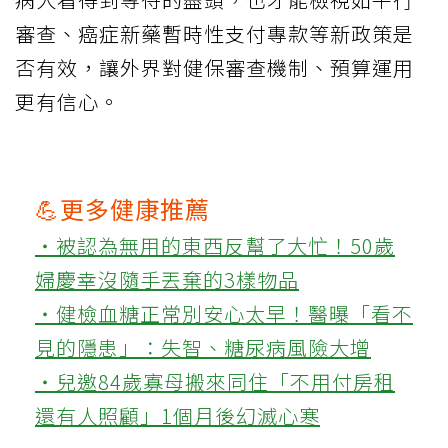
審查、癌症新藥暫時性支付專款等新政策是
否有效，讓外界對健保審查機制、預算運用
更有信心。
💪更多健康推薦
‧被認為無用的東西反幫了大忙！50歲
婦慶幸沒隨手丟棄的3樣物品
‧健檢血糖正常別安心太早！醫曝「看不
見的隱患」：失智、糖尿病風險大增
‧兒邀84歲寡母搬來同住「不用付房租
還有人照顧」1個月後幻滅心寒