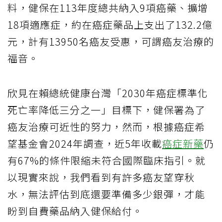
料，健保在113年度總共納入9項癌藥、擴增
18項適應症，約在癌症藥品上支出了132.2億
元，計有13950名癌友受惠，可謂癌友治療的
福音。
欣見在賴總統健康台灣「2030年癌症標準化
死亡率降低三分之一」目標下，健保署為了
癌友治療可近性的努力，然而，根據癌症希
望基金會2024年調查，近5年收載
癌症新藥
仍
有67%的條件限縮未符合國際臨床指引。就
以現實來說，我們看到有許多癌友望穿秋
水，無法評估到底還要準備多少銀彈，才能
盼到自費藥品納入健保給付。