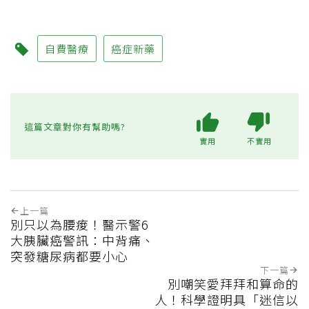
自費醫療
癌症新藥
這篇文章對你有幫助嗎?
實用
不實用
上一篇
別只以為腰痠！醫示警6
大胰臟癌警訊：中背痛、
突發糖尿病都要小心
下一篇
別嘲笑愛拜拜和算命的
人！科學證明具「迷信以