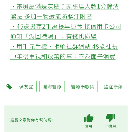
‧電風扇滿是灰塵？家事達人教1分鐘清
潔法 多加一物還能防髒汙附著
‧45歲男存2千萬提早退休 接信用卡公司
通知「淚回職場」：有錢也碰壁
‧用千元手機、拒絕社群網站 48歲社長
中年後重視和放棄的事：不為面子消費
侯友宜
偏鄉醫療
醫療奉獻獎
癌症新藥
這篇文章對你有幫助嗎?
實用
不實用