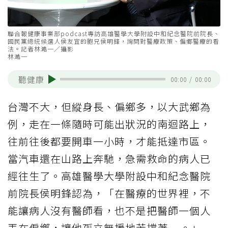
聯合報健康事業部podcast專訪高雄醫學大學附設中和紀念醫院前院長、
國民黨總統候選人侯友宜的胞兄侯明鋒，詢問對醫療政策、偏鄉醫療的看
法。記者林澔一／攝影
林澔一
聽健康
00:00
/
00:00
台灣不大，但縱身長、偏鄉多，以大武鄉為
例，走在一條隨時可能出狀況的南迴路上，
往前往後都要開車一小時，才能抵達市區。
當汽車還在山路上奔馳，急需救命的病人已
經往生了。高雄醫學大學附設中和紀念醫院
前院長侯明鋒認為，「在醫療的世界裡，不
能讓病人沒有醫師看，也不是把醫師一個人
丟在偏鄉，讓他孤立無援地苦撐著....。」