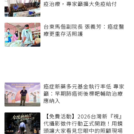
疫治療，專家籲擴大免疫給付
台東馬偕副院長 張義芳：癌症醫
療更重存活照護
癌症新藥多元基金執行率低 專家
籲：早期肺癌術後標靶輔助治療
應納入
【免費活動】2026台灣新『視』
代攝影徵件行動正式開跑！用鏡
頭讓大家看見您眼中的照顧現場