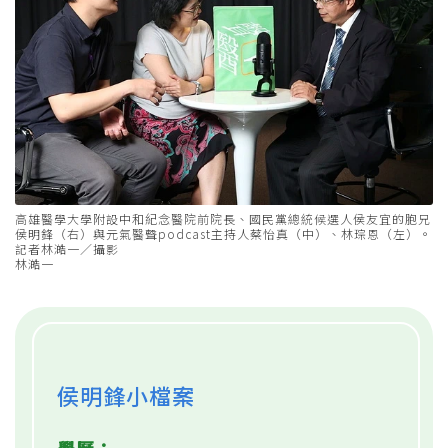
高雄醫學大學附設中和紀念醫院前院長、國民黨總統候選人侯友宜的胞兄
侯明鋒（右）與元氣醫聲podcast主持人蔡怡真（中）、林琮恩（左）。
記者林澔一／攝影
林澔一
侯明鋒小檔案