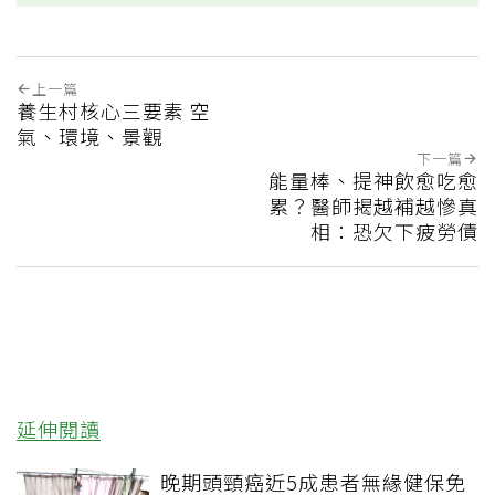
上一篇
養生村核心三要素 空
氣、環境、景觀
下一篇
能量棒、提神飲愈吃愈
累？醫師揭越補越慘真
相：恐欠下疲勞債
延伸閱讀
晚期頭頸癌近5成患者無緣健保免