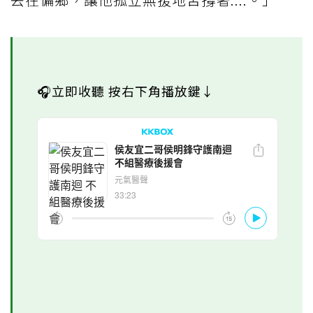
🎧立即收聽 按右下角播放鍵↓