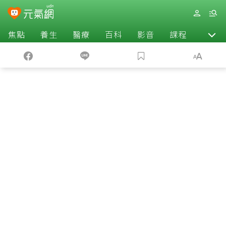
焦點
養生
醫療
百科
影音
課程
退休