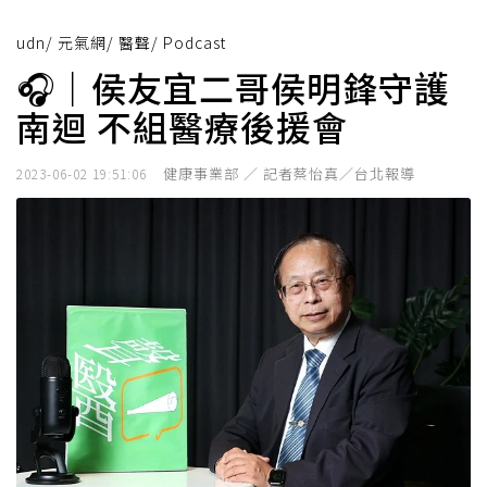
udn
/
元氣網
/
醫聲
/
Podcast
🎧｜侯友宜二哥侯明鋒守護
南迴 不組醫療後援會
健康事業部 ／ 記者蔡怡真／台北報導
2023-06-02 19:51:06