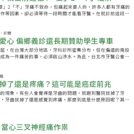
不以為意，以為是火氣大，其實可能是牙周病徵兆。過年快到
所聞，但劇烈陣發性的三叉神經痛，與持續性的牙痛仍有所分
痺的後遺症。周女做的「神經血管減壓手術」，是以微創方式在
要」2「不」牙痛不致命，但痛起來要人命，許多人都有牙痛的
周病困擾，應慎選食物，避免吃辣炸烤食物，作息正常，並且做
，若出現不明原因的牙齒或臉部劇烈陣痛，可找神經科醫師做進
，使用高倍率顯微鏡找到壓迫神經的血管後，再以墊片隔開，使
工作等因素，卻必須等待一段時間才能看牙醫。在就診前這段空
健康的牙肉，才能吃好睡好正常咀嚼，擁有健康生活。王姓粉領
誤治療，影響身心健康。延伸閱讀： ·長期牙痛找不到原因？
管壓迫，手術成效可達80-90%，並可保留三叉神經的功能，術
遵循英國國民保健署的建議，執行4「要」2「不」原則，緊急
病折磨了十多年，因為牙醫難預約，改接受中醫治療，她除了吃
這科做檢查 ·還沒進去就超緊張！害怕看牙醫怎麼辦？ 專業醫
濟醫院表示，臨床上時有所聞將三叉神經痛誤認為牙痛而拔牙的
化。牙痛要人命 可能原因有這些根據《病人》網站，造成牙痛
建議她不要再吃辣，無辣不歡的她為了健康，努力戒辣，除了刷
發性的三叉神經痛，與持續性的牙痛仍有所分別。徐賢達建議民
蛀牙：當人體吃含糖食物時，口腔中的細菌會分解糖份並釋放出
杏林．診間
沖牙機，沖牙同時也按摩牙齦，不但治好牙周病，牙齦也長出新
愛心 偏鄉義診還長期贊助學生專車
因的牙齒或臉部劇烈陣痛，可找神經科醫師做進一步評估，以免
積，酸會在牙齒的琺瑯質侵蝕出一個洞，細菌及其毒素因而有機
齦比之前更穩固，牙齒也不再搖搖晃晃，吃飯也不再喊牙痛。中
身心健康。
蛀牙。（2）牙周感染：牙齒和牙齦間發生感染，如果你的牙齦
王姓女病患的牙病辨證為胃火上炎，除了以中藥治療外，也了解
弗屆，在台灣大部分地區，牙科診所密集分布，但在偏遠的南投
齒之間可能會有很深的空間，細菌會在這些空間內繁殖，可能引
炸丶烤物，尤其是嗜辣，建議她改變飲食習慣，避免因食物而又
卻成為一件痛苦的事，必須跋山涉水。為此，台北市牙醫公會長
流失。（3）冠周炎：通常發生在萌發的牙齒，尤以智齒最常
另外，牙周病為口腔清潔差，牙菌積在牙齦邊而刺激牙齒周圍組
又贊助學生愛心專車，讓學生們上下學，不用走一兩個小時的
除牙齒周遭的食物殘渣和細菌，若有感染擴散的跡象，可能需要
此養成清潔牙齒的良好習慣，做好口腔保健，也很重要。
、精英三個村落位於南投仁愛鄉偏遠的奇萊山南側，海拔一千四
（4）創傷：咬到太硬的食物或物體，可能使牙齒周圍的骨頭和
之間，居民大多為賽德克族後裔，先人在日據時代，霧社事件
頸癌
的食物，休息幾天有機會復原。（5）鼻竇炎：鼻竇發炎時，有
掉了還是疼痛？這可能是癌症前兆
軍大炮毒氣，而躲進深山。仁愛鄉僅一所國中，最遠的靜觀部落
疼痛。牙痛看醫師前 4「要」2「不」根據英國國民保健署的建
7公里，因山路蜿蜒崎嶇，光是一趟車程需近兩小時。但部落對
止痛藥，例如布洛芬（Ibuprofen）或乙醯胺酚
見的現象，有些人會覺得是牙齒的問題，就跑到醫院拔掉了牙
，班車時間無法配合學生上下學時間，若農忙時家長也無法接送
mol）類藥物，但16歲以下的兒童不應服用阿司匹林，請諮詢藥師。
現，牙齒拔掉了還是感覺到疼痛，那麼到底是什麼原因呢？其實
多學童中輟。仁愛國中前校長李孟桂在服務期間，最放心不下的
（兒童請勿嘗試）（3）使用止痛凝膠（4）吃些較軟的食物，例
為癌症的一種表現，而關於口腔癌症有非常多的表現，牙痛只是
平安上下學，中華蓮元功德會獲悉學校需求，提供兩部中巴當愛
儘量避免患牙咀嚼。二不（1）不要吃甜、過熱或冷的食物。
症還有哪些表現呢？1、潰瘍不癒一般情況下口腔潰瘍兩週左右
在精英村盧山部落、都達村平靜及合作村靜觀部落就讀仁愛國中
可能惡化病情。參考資料：1. 病人網站：
兩週後依舊沒有痊癒的表現，而且同時感覺到燒灼感、疼痛這樣
較之下，仁愛鄉中正村卡度部落學生上學之路更為艱辛，因為必
 當心三叉神經痛作祟
t.info/oral-dental-care/toothache2. 英國國民保健署：
不能忽視了，這可能就是口腔癌的前兆，建議趕緊去醫院進行檢
中就讀，卡度部落到宏仁國中需行經投69線，山路曲折，且一
.uk/conditions/toothache/
腔內發現腫塊口腔癌早期，口腔中可能會出血線小腫塊，且早上