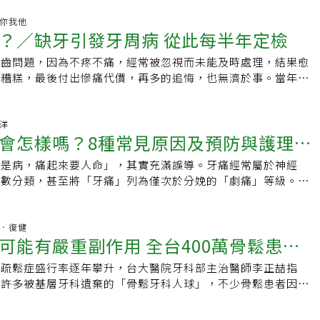
醫師告訴他，是因低密度膽固醇（LDL）過高，而導致心肌梗
痛到 下顎、臉頰、牙根。▲關鍵警訊．痛感「突然爆炸式出
基金會董事長呂鴻基表示，2017年全球約有1,750萬人死於心
健康你我他
胸 → 頸 → 下顎）．血壓左右手不一樣．止痛藥無效這不是忍
？／缺牙引發牙周病 從此每半年定檢
增加至2,050萬，短短7年間就增加700萬人死亡，為全球最大
數計時。 3、腦幹中風最容易被忽略的中風類型。為什麼會像
75～90%的心血管疾病風險是可以預防的，呼籲民眾從生活習
核在腦幹，中風刺激痛覺路徑，大腦誤以為「牙在痛」。▲常被
牙齒問題，因為不疼不痛，經常被忽視而未能及時處理，結果愈
時期就應避免體重過重，可減少成年後的肥胖風險。心血管疾病
：．頭暈、想吐．走路不穩．眼花、複視．說話怪怪的如果牙痛
愈糟糕，最後付出慘痛代價，再多的追悔，也無濟於事。當年剛
高三高是造成心血管疾病的重要原因，衛福部健保署長石崇良表
動脈發炎會痛、會瞎、會中風。為什麼會
進修，日以繼夜忙得不可開交，由於睡眠嚴重不足，火氣大，經
為國人最主要之健康負荷，僅次於癌症。根據2021年10大死因
管發炎，影響顏面與牙齦血流，產生「咀嚼痛、牙根痛」。▲致
流血，某日在學校吃午餐，「喀擦」一聲，一顆牙齒掉了下來，
腦血管疾病死亡分別位居第2及第4位，死亡人數逐年上升；心
在 50 歲以上．咀嚼時更痛．太陽穴壓痛．視力突然模糊延誤治
駭，但課務和學業兩頭燒，心想「沒疼痛」、「緩緩就好」，想
斌洋
狀動脈硬化（ASCVD）疾病每年死亡8萬人最多，比癌症約5萬
會怎樣嗎？8種常見原因及預防與護理方
明。 5、嚴重感染與敗血症前期不是牙膿，是全身在失控。偽
因僥倖心理而起。缺牙不補，除了引發嚴重的牙周病外，也造成
強調，高血脂、高血壓與高血糖都是造成粥狀動脈硬化疾病的重
經痛、深層悶痛，定位不清、牙齒檢查卻「找不到兇手」。▲伴
崩壞，為了一時的偷懶，付出三倍以上的代價，算是相當慘痛的
不同於高血糖容易出現口渴飢餓頻尿症狀、血壓可以在家自行量
不是病，痛起來要人命」，其實充滿誤導。牙痛經常屬於神經
溫過低．心跳快．全身無力、意識怪怪 這時候不是看牙醫，是
之鑑，我再也不敢怠慢，除了每半年到牙科做定期檢查外，只要
沒有明顯症狀，且病人若不抽血檢驗，就完全無法知道數值，容
指數分類，甚至將「牙痛」列為僅次於分娩的「劇痛」等級。此
，馬上找牙醫師報到，果然「預防勝於治療」，我從原本的一口
致命的動脈粥狀硬化心血管疾病風險之中。非常高風險群，致命
非常靠近頭頸，周邊又有緻密血管與全身重要臟器相通，嚴重牙
g，直接就醫： 1、左側下顎痛2、噁心、冷汗、喘3、頭暈、走不穩
修復到全口都沒有缺牙，這是值得欣慰的護牙成績。牙醫師提
國心臟基金會執行長陳文鍾表示，低密度膽固醇是造成動脈粥狀
蜂窩組織炎、呼吸道阻塞、腦膜炎、失明甚至致命等風險，不可
止痛藥完全沒效 【延伸閱讀】 ·腹脹、肚子變大？卵巢癌初期超
到「80/20」，當我們80歲時，還保有20顆真牙，目前我算及
要原因之一，「『非常高風險』粥狀動脈硬化病友的致命風險
因、如何自我檢視？1.蛀牙細菌透過蛀牙侵入或靠近牙神經引
骨科．復健
徵兆」一看就知道不對勁 ·「這些病毒」初期都在裝感冒！醫示
保持下去。俗話說：「牙痛不是病，痛來要人命」，奉勸諸位讀
可能有嚴重副作用 全台400萬骨鬆患者
狀動脈疾病、周邊動脈疾病與中風最要命，出院後1年累積死亡
痛聚焦在單顆至數顆，落差明顯。通常對於輕敲與酸食有反應。
嶺」 後面直接重症甚至致命
牙齒保健問題，特別是當出現缺牙時，千萬別「遇缺不補」，務
一般粥狀動脈硬化疾病平均值12.9％。」想做好血脂管理，應從
齦萎縮或琺瑯質磨損，牙齒受刺激產生酸痛感。通常在牙根與牙
，否則就像台灣俗諺說的：「細孔毋補，大孔著艱苦」，缺牙不
質疏鬆症盛行率逐年攀升，台大醫院牙科部主治醫師李正喆指
球
醇開始著手。然而，陳文鍾進一步指出，針對「非常高風險」粥
反應。3.牙周病牙齒周圍的組織發生細菌感染，破壞齒槽骨、
恐追悔莫及。
治許多被基層牙科遺棄的「骨鬆牙科人球」，不少骨鬆患者因蛀
，LDL標準應控制在70毫克每公合以下，但根據統計，這類病
成牙齒搖動或脫落。疼痛通常會伴隨牙齦紅腫與刷牙流血的發炎
牙科診所就醫時，遭直接拒絕，擔心治療後產生醫療糾紛，這類
年內，治療達成目標的比率不到4成。即使已經到達標準的「極
齒長期承受過大咬力，導致磨損甚至斷裂。牙面中央特定凹點酸
湧入大醫院，但有些遭拒的患者，不曉得該如何就醫，反而讓疾