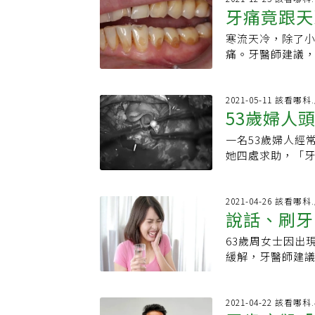
能降低顎骨壞死
牙：細菌與食物殘
側咀嚼肌隆起最高
牙痛竟跟天
方式，如果缺損嚴
所會基於設備缺
細菌長期堆積在
口腔543」）責
硬物如何避免牙
導，降低患者有「
險！延伸閱讀：．
寒流天冷，除了
牙
過年時嗑瓜子、
為基層牙科診所
塞．說話、刷牙
痛。牙醫師建議
表示，不少人對
近牙醫診所就醫
灣10位顏值與實
不急著刷牙，而定
覺疼痛，就沒就
管治療，得拔牙
處發黃敏感，出
物就脆裂。「牙
牙醫卻不願幫她
補充鈣片，結果
2021-05-11 該看
沒有蛀牙，也不
打骨鬆針劑逾八
53歲婦人
教聖保祿醫院指
咬質地較硬的食
牙科診所照Ｘ光
醋當茶水喝，加
高，陳福樂解釋
一名53歲婦人經
珠」
處發生顎骨壞死
齒症狀。聖保祿
弱，強烈建議應
她四處求助，「
況複雜「不敢處
化，此時以粗硬
痛 實用的6個建
類上皮囊腫。呂
醫院牙科部主治
題。最近寒流天
見得會有牙科醫
院做腦波檢查一
牙科治療的恐懼
上常見的酸性飲
陳福樂提出6大建
頭痛，但隨之而來
2021-04-26 該看
骨鬆治療，同時
或手搖飲，也是
說話、刷牙
狀況，如有問題，
醫生說可能是神經
拔牙後，傷口盡
的胃酸也是威脅
漱口水，清除牙
牙齒神經，「牙
素，都能降低顎
飲料後，先用清
63歲周女士因出
齦發炎疼痛問題，
後，判斷可能是
師在開藥前，通
柔的刷牙，這樣
緩解，牙醫師建
拿疼之外，一般用
特別，年紀相對
受牙科治療，會
如其來，發作時
解牙痛的效果也不
師陳金城，經再
歡，直到再次就
頰上，每敷10分
陳金城說，病人腦
為原發性、繼發
2021-04-22 該看哪
少疼痛風險。6.
為良性，生長緩