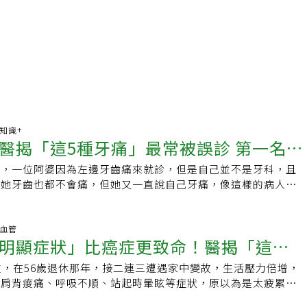
康知識+
醫揭「這5種牙痛」最常被誤診 第一名一
享，一位阿婆因為左邊牙齒痛來就診，但是自己並不是牙科，且
命
，她牙齒也都不會痛，但她又一直說自己牙痛，像這樣的病人，
她去看牙醫，更不會開個止痛藥給她。隨後用心電圖檢查，果然
梗塞，很幸運沒有放她回家，這樣救了一條生命！ 不是所有牙
有些疾病是以牙痛呈現 1、心肌梗塞這一型，真的會被當成牙痛
臟血管
明顯症狀」比癌症更致命！醫揭「這類
痛到牙？心臟缺血→迷走神經、交感神經訊號，痛覺投射到左下
。▲臨床危險特徵．左側牙痛、下顎痛．合併：噁心、冷汗、
生，在56歲退休那年，接二連三遭遇家中變故，生活壓力倍增，
最高
怎麼咬都不會更痛．止痛藥沒用▲高風險族群：糖尿病、女性、
、肩背痠痛、呼吸不順、站起時暈眩等症狀，原以為是太疲累所
胸，只痛牙」。 2、主動脈剝離（Aortic
續幾天後竟導致急性心肌梗塞發作，緊急就醫裝心臟支架才從鬼
n）死亡率：每小時上升 1–2%。為什麼會被誤認成牙痛？撕裂性疼痛