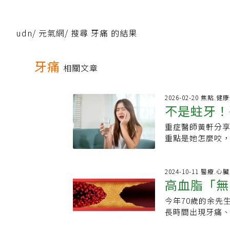
udn
/
元氣網
/
搜尋 牙痛 的結果
牙痛
相關文章
2026-02-20 焦點.健
不是蛀牙！
重症醫師黃軒分
拖就可能沒
重點是她怎麼咬
不僅不會輕易叫
是心臟下壁的心肌
痛都是牙齒問題 
2024-10-11 醫療.心
高血脂「無
拖死。為什麼會
顎、牙齒、耳後
今年70歲的余先
人」致命率
喘、莫名焦慮．
長時間出現牙痛
高齡者，這類人心梗常「不痛
導致，沒想到持
dissectio