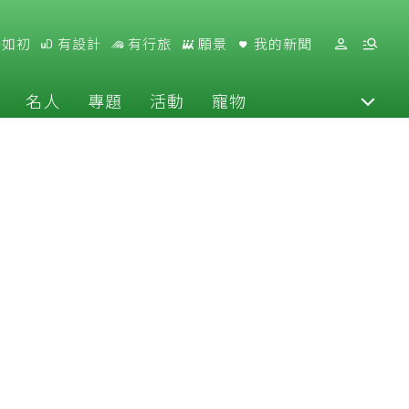
好如初
有設計
有行旅
願景
我的新聞
名人
專題
活動
寵物