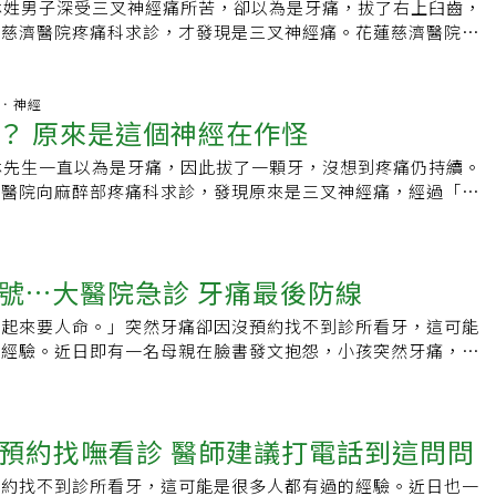
常中斷。由於路途遙遠，學生必須仰賴家長接送，部分學生無照
林姓男子深受三叉神經痛所苦，卻以為是牙痛，拔了右上臼齒，
發現疼痛，或者有摩擦感，如果時間長了，可能就導致蔓延，比
。為此，家長購買中古機車，讓無照孩子自行上下學，前幾年就
蓮慈濟醫院疼痛科求診，才發現是三叉神經痛。花蓮慈濟醫院麻
等等，需警惕。3、淋巴結腫大口腔癌如果沒有及時的發現，可
載的孩子自撞路燈，造成兩死意外，讓家長、師長相當痛心。李
王柏凱表示，疼痛範圍如果超過上下顎，臉頰有如電擊、刀割及
附近的淋巴結進行移位，而且因為在早前的時候原發病灶很小，
中後，再度尋求中華蓮元功德會協助，終於有一部愛心專車，接
，甚至延伸到鼻翼、下眼周，吃止痛藥也無法緩解，就要由醫師
顯，頸部是可以發現癌細胞的，而最明顯的就是淋巴結腫大的，
國中生上學，而這也是該部落30年來第一部學生專車。今年李孟
經痛，不要白拔了牙齒。三叉神經痛好發於50歲以上族群，女
腦部．神經
醫院進行治療，不能拖延。4、功能障礙口腔癌還有一個表現，
？ 原來是這個神經在作怪
功德會協助，希望能夠再提供一部學生愛心專車至更偏遠的法治
灣頭痛學會統計，三叉神經痛發生率約每10萬人中有4至5人。
現障礙，比如患者的開口閉口運動會受到影響，這是因為癌症的
全且準時的上下學。在台北市牙醫師公會共同支援下，法治村愛
示，三叉神經痛因常發生於上下顎，與牙痛相似，民眾難以區
節部位受到限制，這樣是會影響到生活的質量。本文摘自搜狐網
林先生一直以為是牙痛，因此拔了一顆牙，沒想到疼痛仍持續。
啟動。台北市牙醫公會昨天在法治村舉辦義診，吸引眾多村民就
引起三叉神經痛原因有很多種，如血管壓迫、腦部腫瘤、神經發
濟醫院向麻醉部疼痛科求診，發現原來是三叉神經痛，經過「高
學生愛心專車。台北市牙醫公會前理事長葛建埔表示，光是學生
因，目前有手術、藥物及介入性治療等。其中，介入性治療如高
配藥物治療，半年內疼痛減緩，生活也回歸到正軌。花蓮慈濟醫
油料、維修及駕駛人事費用，粗估就要上百萬元，這錢不能省，
口小且療程時間短，一次約半小時，止痛效果明顯，能持續半
有如刀割、針刺的疼痛感，從右臉頰蔓延到右眼下緣，這其實不
送，還可能降低學生機車意外事故，或是缺課，提升學生上下學
術也可以減少血管對三叉神經的壓迫，根治率70%至90%，復
三叉神經痛」。由於三叉神經痛常發生於上、下顎與牙痛相似，
承擔手術與麻醉風險。花蓮慈濟醫院牙科部主治醫師黃志浩表
號…大醫院急診 牙痛最後防線
往拔了牙又抽神經，才發現不是牙痛問題，且好發於50歲以上
在手術前跪求別開刀……
拔多顆牙，才發現是三叉神經痛。醫師辨別是否為三叉神經痛，
多於男性。根據台灣頭痛學會統計資料，三叉神經痛的發生率約
看，是否有造成疼痛的原因，若沒才會懷疑是三叉神經痛，並觸
疼起來要人命。」突然牙痛卻因沒預約找不到診所看牙，這可能
至5人。林先生說，這種痛一整天反覆疼痛，為了緩解，藥從一顆
解哪些地方觸發疼痛。黃志浩表示，三叉神經痛與牙痛很難區
的經驗。近日即有一名母親在臉書發文抱怨，小孩突然牙痛，她
顆半的上限，還是一樣疼痛難耐，還得承受服藥後暈眩的副作
，才能適當診斷，最好從最不傷害牙齒的方式治療起。 編輯推
科，竟然全部都預約額滿，讓她求助無門。臨時要看牙醫怎麼
無法工作，才轉往花蓮慈院麻醉疼痛科就醫。初期花蓮慈濟醫院
，可打電話到規模較大、醫師數多的診所詢問；急診醫師則說，
法治療林先生右臉的三叉神經周邊，但效果只能持續約三個月，
髒污程度超乎想像
最後一線選擇。牙科耗時 預約制有苦衷中華民國牙醫師公會全
入到三叉神經的神經節灼燒。慈濟醫院麻醉部疼痛科王柏凱主任
預約找嘸看診 醫師建議打電話到這問問
廷解釋，牙科診所採預約制，是因牙科診治比一般家醫科診所更
過電擊針尖端引發電磁場產生熱能，設定溫度後調節神經痛，止
半小時，根管治療約需要一小時，如替臨時進來病人看診，可能
半年，治療的藥物也能減少許多，讓病人生活品質提升，半年後
預約找不到診所看牙，這可能是很多人都有過的經驗。近日也一