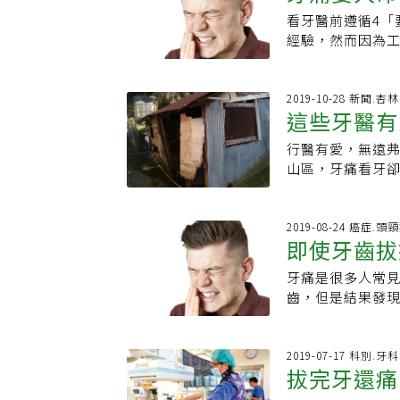
多人刷牙時出血
患，臨床上時有
產生顏面感覺麻
看牙醫前遵循4「
了，民眾若有牙
別。徐賢達建議
耳後開一小切口
經驗，然而因為
好牙齒清潔，有
一步評估，以免延
三叉神經免於受血
窗期，建議你可以
族說，她被牙周
除了找牙醫，快到
後復發率低。慈
舒緩疼痛並避免惡
中藥，中醫師也
揭「事前眉角」
病患，但劇烈陣
常見原因：（1）
2019-10-28 新聞.
牙，也搭配使用
這些牙醫有
眾，出現不明原
酸。隨著時間累
牙肉，使她的牙
延誤治療，影響
會侵入牙髓，造成
醫師林育誠說，
行醫有愛，無遠
發炎，牙齦和牙
她的飲食偏重辣
山區，牙痛看牙
發劇痛並造成骨質
再誘發牙周病。 
期至偏鄉義診，
見，牙醫師會清
織引起發炎，因
路。合作、都達
止痛藥和抗生素。
百到一千六百米
2019-08-24 癌症.頭
韌帶受傷，吃較軟
即使牙齒拔
後，為了躲避日
可能造成上排牙齒
與仁愛國中相距2
議：四要（1）服用
牙痛是很多人常
外僅有一輛公車
（paraceta
齒，但是結果發
上下學，造成許
（2）用鹽水漱口
牙痛有可能是因
是孩子如何能夠
如優格或炒蛋，並
其中一種。口腔癌
心專車，接送住
（2）不要吸煙，
就會好，但若是
2019-07-17 科別.牙科
學生上下學。相
拔完牙還痛
https://patien
的表現，大家就
須至埔里鎮宏仁國
https://www.nhs
查。2、嘴唇或口