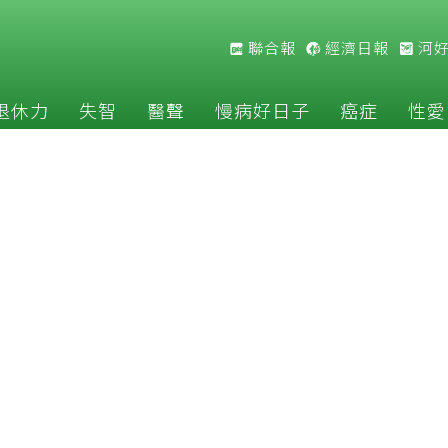
聯合報
經濟日報
河
退休力
失智
醫聲
慢病好日子
癌症
性愛