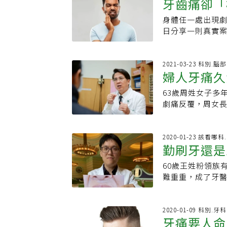
牙齒痛卻「
覺，一旦出問題
潔牙 預防蛀牙陳
出現不適感。因
上，三叉神經痛
痛，等到年後，
鑽到三叉神經位
身體任一處出現
心肌梗塞
致；而繼發性三
療。此外，大部
水、頭痛、頭暈
日分享一則真實
薦閱讀：免疫力變
完食物立即清潔
中進入腦部生命
者為急性心肌梗
症狀別輕忽）40
蛀牙風險。
且完全無血管分
查，避免不慎忽
發年齡於40歲以
心完全切除即可
睛」發文表示，
2021-03-23 科別.
的劇烈疼痛，發
婦人牙痛久
組織與腦神經，
痛，於是他立刻
持續數秒到數分
什麼要檢查心臟
痛苦，且一般止
63歲周姓女子多
痛
心肌梗塞發生時
一定會痛？ 牙齦
劇痛反覆，周女
經、脊髓及腦部
成可獲得緩解徐賢
斷出「三叉神經
到脊髓後，連接
因藥物而得到緩
手術」，術後恢
經，導致「牙痛
瑪刀等方式，破
眼部、上顎及下
2020-01-23 該看哪
感到劇烈的牙疼
勤刷牙還是
侵入性治療，但
分為原發性及繼
胸痛，只要出現
的後遺症。微創方
性三叉神經痛，
圖，也記得「提
60歲王姓粉領族
創方式治療的「
痛為偶發性的劇
狀」。
難重重，成了牙
找到壓迫神經的
疼痛，每次持續
常牙痛難耐，只
可達80-90%
疼痛，極其痛苦
藥，再搭配戒辣
術並非適用所有
出，治療三叉神經
織，不再齒牙動
2020-01-09 科別.牙科
壓迫者，需與醫
藥物治療效果不
牙痛要人命
辣了！她還建議
病，也因麻醉風
導路徑，阻斷三