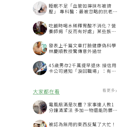
睡眠不足「血管如擰抹布被擠
壓」 專科醫：最被忽略的抗老方
法
吃飯時喝水稀釋胃酸不消化？營
養師揭「反而有好處」某些族群
才要禁
發表上千篇文章打臉健康偽科學
林慶順教授驚傳意外過世
45歲男存2千萬提早退休 接信用
卡公司通知「淚回職場」：有錢
也碰壁
看更多
大家都在看
電風扇滿是灰塵？家事達人教1
分鐘清潔法 多加一物還能防髒汙
附著
被認為無用的東西反幫了大忙！