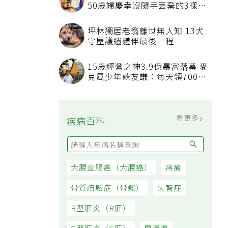
50歲婦慶幸沒隨手丟棄的3樣物
品
坪林獨居老翁離世無人知 13犬
守屋護遺體伴最後一程
15歲經營之神3.9億暴富落幕 麥
克風少年蘇友謙：每天領700元
過日子
看更多
疾病百科
大腸直腸癌（大腸癌）
痔瘡
骨質疏鬆症（骨鬆）
失智症
B型肝炎（B肝）