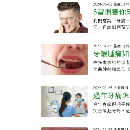
高風險」病友，仍
軟咬合平面變平。
病惡化，增加死
2024-06-01 醫療.牙科
改善血管功能，才
折一樣碰不得的刺
5習慣害你牙齒
位骨鬆的比率高
用石崇良說明，
炎、風濕關節炎
達三到四百萬人
國內國內9大學會
成MPDS。通常
我們常說「牙痛
水果」也是
治療，容易出現
脈粥狀硬化心血管
痛。7.三叉神經
況，但該如何預防
手術或藥物改善
防、血脂照護模式
勞、細菌感染都
個防止牙痛方法
骨鬆患者就醫，
灣血脂管理臨床
遊走。8.齒源性
建議快點養成習慣
偏根據最新的國
助醫療人員以一
伴隨惡臭、濃黃鼻
時刷牙都是最重
2023-07-05 醫療.牙科
高達，百分之十
硬化疾病對國人
牙齦腫痛如
牙根敏感╱牙周
牙技巧，包括清
題，換言之，骨
降低疾病死亡率的
水與減敏牙膏、
的間隙。定期看
的門診為例，約
許多來求診的患
欖油、堅果
https://www.uh
常談是維持牙齒健
題。2、小心糖和
物相關顎骨壞死
牙醫師蔡雅藍在《
避免「無堅不歡
水果，這些食物可
有單一機構會收
可以抗氧化、減少
合評估與咬合板
上適合的口腔保護
多達三到四千名
維他命E。2.維
肌肉鬆弛劑。3.
有些人習慣性咬
質疏鬆治療藥物
都含有豐富的維他
2022-01-25 該看哪科
炎）請牙醫師盡快
損傷牙齒結構的風
過年牙痛怎
物等。李正喆表
根據統計，臺灣只
不幸遭遇牙痛，
能導致牙痛或牙
藥物相關顎骨壞
牙線」的迷思，
暫時無法看牙醫
鬆技巧和良好的
今年春節假期長
組織炎等。李正
這些問題：1.牙
油等，具有輕微
鐵哪個比較傷胃？
突然鬧起牙疼，
者，顎骨壞死風
間，進而造成牙齦
性嗎啡（endo
啡！英國醫師曝喝
以牙刷、牙線徹
升三至九倍。但
不良，導致細菌堆
口肌肉最高處。
當心兩種咖啡熱
炎。陳福樂表示
肺衰竭的死亡率
牙縫沒清乾淨容易
穴：開口閉口時
痛、牙齦腫脹、
2021-12-25 該看哪科