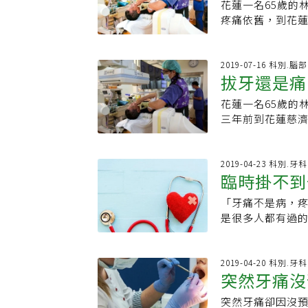
遇到大風雨，就
花蓮一名65歲的
起來的時候，會
騎乘機車上下學
疼痛依舊，到花
如咽喉，比如耳部
曾發生過機車雙
醉部疼痛科主任
能導致的就是向
孟桂調任宏仁國
針刺般反覆陣痛
其症狀不是很明
送卡度部落17位
檢查是否為三叉神
2019-07-16 科別.
這個時候一定要去
拔牙還是痛
桂又請中華蓮元
性多於男性；據台
就是功能性會發
村，讓學生能安
花蓮慈濟醫院表
影響，導致其關
花蓮一名65歲的
心專車終於順利
分。王柏凱說，
《漫說健康》
三年前到花蓮慈
醫，另長期贊助
炎與其他不明原
頻熱凝療法」搭
專車一年的車輛
頻熱凝療法，傷
院表示，若病患
除了減少家長接
年。另外，開顱手
是牙痛，而是「
2019-04-23 科別.牙科
安全。 編輯推薦 長壽且健康祕訣 美國《預防》雜誌告訴你這樣走路最好 兒子願
發率低，但是須
臨時掛不到
民眾難以區分，往
捐肝救父 媳婦卻
示，曾有病患被
族群，其中女性
通常會先從牙齒
「牙痛不是病，
每10萬人中有4
診病患臉頰，了
是很多人都有過
變兩顆，直到三
分，需長時間觀察
一連跑了五家牙
用，不能開車也
薦 一頓海鮮害她失去一條腿 吃這「遊走病毒包」要當心 男人站著尿有多可怕？
辦？牙醫師建議
先以高頻熱凝療
一個實驗看浴廁
大醫院急診可作為
2019-04-20 科別.牙科
去年11月開始深
突然牙痛沒
聯會理事長謝尚
表示，高能量透
耗時，洗牙就要
痛的效果能持續
突然牙痛卻因沒