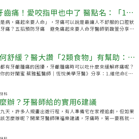
應持續朝目標值55毫克每公合積極治療，幫助清除粥狀斑塊、
5.牙齒斷裂跌倒、車禍、咬到硬物等突發事故造成。會有像骨
亡風險。據國民營養健康調查，六十五歲以上民眾被測出任一部
能預防粥狀動脈硬化的發生與復發。血脂管理新模式APP就能
痛，伴隨牙齒明顯搖晃。6.顳顎關節症候群(MPDS)除外傷、肌
痛！愛咬指甲也中了 醫點名：「1種
達百分之十四點一，等於每七人就有一人是骨鬆患者，總人數約
為幫助病友輕鬆同時做好個人以及家人的血脂管理，健保署串連
與腫瘤等，更常見因齒列不整、缺牙導致單側咀嚼等問題都會造
。李正喆說，接受骨鬆治療的患者，如果接受拔牙或植牙等牙科
，在「全民健保行動快易通｜健康存摺App」中，新設置了「動
在「張口」時發生疼痛。口腔活動因而受限，伴隨偏頭痛等肌肉
不是病，痛起來要人命」，牙痛可以說是最讓人不舒服的口腔狀
幫兇
嚴重併發症，最常見的即是「顎骨壞死」，顎骨一旦壞死需透過
疾病（ASCVD）專區」，針對不同風險者規劃ASCVD疾病預
痛除了有些是三叉神經與頭部血管間的排列變異外，壓力、過
牙痛？五招預防牙痛 避免痛起來要人命牙醫師劉馥萱分享，5
，恢復過程是條漫漫長路。李正喆說，臨床上牙科醫師如果碰上
，可檢視近3年內的血脂檢驗報告紀錄，並首度制訂與公佈「台
可能是誘發因素。電源開關般的閃電痛，沿著單側顏面三叉神經
，聽起來都很簡單，但要每天做、持續做，可是很考驗紀律的，
因擔心醫療糾紛等原因，患者就會成為被牙科放棄的一群人。偏
路徑共識」。石崇良提到，「台灣血脂管理臨床路徑共識」可幫
鼻竇炎鼻竇炎感染牙根 ，或牙疾逆行引起鼻竇發炎。上顎後牙痛
，不要等真的碰到牙痛才後悔：1、刷牙別偷懶：無論如何，按
民營養健康調查，六十五歲以上民眾檢測出任一部位骨鬆的比率
致的標準治療準則，提供高血脂病人更好的照護，減少動脈粥狀
涕倒流、異物感等。牙痛預防與護理1.牙齒本體相關（蛀牙╱
要的。每天至少刷牙兩次，使用合適牙刷及牙膏，使用正確的刷
四點一，等於每七人就有一人是骨鬆患者，長者也容易有牙口問
健康與醫療耗用大的衝擊，減少健保資源支出，從根本著手達到
何舒緩？醫大讚「2類食物」有幫助：橄
病）選用適當大小與軟硬的牙刷、正確潔牙、善用含氟牙膏漱口
潔牙齒的內側、外側和咬合面，以及使用牙線和牙間刷清潔牙齒
鬆患者的口腔治療需求，未來會愈來愈高。李正喆說，以他自己
目標。【本文獲uho優活健康網授權刊登，原文刊載網址：
牙齒缺損盡快治療以避免塞牙縫、定期洗牙及檢查等，以上老生
牙醫進行口腔檢查和清潔，有助於早期發現和處理潛在的牙齒問
累積一千三百多名來自全台基層診所轉診的顎骨壞死患者，除藥
者都有牙齦腫痛的困擾，牙齦腫痛時可以吃什麼來緩解疼痛呢？
上榜
o.com.tw/article-64757.html】
康的重要基本功。2.牙齒磨耗相關（磨牙、顳顎關節痛）食物
酸：避免過度攝取高糖和酸性食物，如糖果、碳酸飲料和柑橘類
患者，亦包括部分癌症骨轉移導致顎骨壞死的患者，「全球很少
你的好閨蜜 蔡雅藍醫師｜恆悅美學牙醫》分享：1.維他命E：
」，並紓解壓力以避免磨牙傷害。嚴重磨牙患者須請牙醫師做咬
能引起蛀牙和牙齒敏感。3、牙齒保護好：例如，運動時可以戴
治這麼多骨鬆的牙口患者」，如果是整個台大牙科門診，每年則
自由基傷害，像是橄欖油、堅果 、綠花椰菜等，都含有豐富的
治療。合併顳顎關節痛者避免張口過大，並適度熱敷按摩或使用
器，以減少口腔碰撞和咬合力對牙齒的損傷。4、不要咬指甲：
因骨鬆曾遭基層牙醫診所拒絕的患者。目前健保給付的第一線骨
他命C：可以幫助膠原蛋白合成，像是芭樂、草莓、柳丁等水果，
牙齒劇痛相關（牙齒斷裂、牙齒脫位、三叉神經痛、齒源性鼻竇
指甲、咬筆、或是咬其他手邊堅硬的東西，這些行為可能會增加
，以抑制骨吸收的藥物為主，包括雙磷酸鹽類藥物、單株抗體藥
命C。只刷牙不用牙線 恐釀5大問題此外，蔡雅藍也曾提及，
.牙科
依照狀況評估與緊急處理，會診相關科別。4.緊急牙痛處理當
險。5、減少壓力和焦慮：壓力會使人不自覺「咬牙切齒」，可
麼辦？牙醫師給的實用6建議
示，在骨質疏鬆治療藥物中，僅此類藥物容易造成顎骨壞死，而
有不到1/4的人有使用牙線的習慣，許多人也有「刷牙就好不用
但是刷牙、漱口水、冰敷、避免咬合等都作了還是劇痛無比，又
齒磨損等問題。嘗試減少壓力和焦慮，例如透過運動、冥想、放
死的典型症狀為上下顎骨壞死且暴露在外，合併感染症及蜂窩性
但如果只有刷牙，不用牙線還是會有牙菌斑殘留，長久下來會有
師時怎麼辦？廚房就有救命藥。調味料中例如肉桂、花椒與丁香
睡眠來管理壓力，有助於維持口腔健康。延伸閱讀：．美式跟拿
達九天，許多人規畫出遊行程，有人準備宅在家裡追劇，但如果
喆表示，據統計，使用雙磷酸鹽、單株抗體等抗骨吸收藥物的患
齦出血：若沒定期使用牙線，容易使牙垢堆積在較難清潔的牙縫
麻醉與疼痛舒緩效果。此外，也可以考慮透過刺激穴道產生內生
每早一杯咖啡「少做1件事」竟致胃潰瘍．不要起床後馬上喝咖
這該怎麼辦呢？開業牙醫師陳福樂建議，牙痛時，第一要務就是
險在萬分之一至萬分之五間，如用藥期間拔牙，顎骨壞死機率提
炎，引發牙齦出血。2.口臭：口臭最常見的原因就是口腔衛生
rphine），藉此暫時緩解疼痛。．合谷穴：食指與大拇指合攏後虎
咖啡最佳時間：起床後「xx分鐘」．喝咖啡比手搖飲料健康？
底清潔疼痛部位的牙齒，很可能牙縫卡著菜渣，導致牙齦牙肉發
骨鬆患者若不規律治療，一旦產生髖骨骨折，一年內臥床引發心
積發出異味，使用牙線則可以減少細菌堆積的風險。3.掉牙：
．內關穴：心包經手腕與前臂交接線中央往上推三指處。．下關
量及糖分含量高得驚人責任編輯：陳學梅
，每次過年之後牙科門診人數明顯增加，就診原因前三名為牙
，可達一成五至二成，風險比顎骨壞死高，有合適的治療計畫，
造成牙菌斑孳生，最後導致牙周病甚至牙齒鬆動掉落！4.蛀
，耳前感覺關節滑動的凹陷處。．頰車穴：當嘴巴用力咬，臉頰
牙齒崩裂，其中以牙齒崩裂較為棘手，必須視崩裂程度選擇治療
.牙科