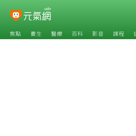
焦點
養生
醫療
百科
影音
課程