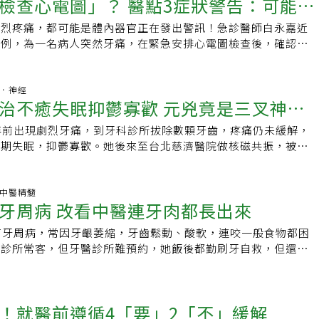
檢查心電圖」？ 醫點3症狀警告：可能是
就會以痛覺呈現。台北慈濟醫院神經外科徐賢達主任說明，臨床
福樂表示，如果過年期間牙齒疼痛，建議先透過上述方法減輕疼
婦人腫瘤長在腦幹旁，第四腦室位置，且這個腫瘤會沿著神經孔
分為原發性及繼發性。原發性三叉神經痛係因神經不正常放電所
務必積極面對牙痛問題，尋求牙科醫師協助，找出病因，妥善治
置，到第七條顏面神經位置，出現症狀包括牙齒痛、臉麻、流口
劇烈疼痛，都可能是體內器官正在發出警訊！急診醫師白永嘉近
叉神經痛，如腫瘤、病毒感染、帶狀皰疹等都是可能原因。（推
分的牙痛均是蛀牙所引起，平時應養成正確的口腔清潔習慣，吃
、吞嚥困難等，若不手術切除恐有生命危險。陳金城指出，手術
案例，為一名病人突然牙痛，在緊急安排心電圖檢查後，確認患
差易誘發「皮蛇」！ 不只會出現紅色丘疹、水泡，這些非典型
牙齒，不要讓食物殘渣留在牙縫及口腔裡，避免產生異味，減少
中樞腦幹附近，即看到數顆宛如珍珠般閃閃發亮的腫瘤，其柔軟
塞。白永嘉呼籲，若民眾忽然感到牙痛，一定要請醫師仔細檢
歲以上女性易發生 發作毫無前兆據統計，原發性三叉神經痛好
佈，手術並不困難，只要將珍珠瘤的觸角深入腦部每一間隙，小
略了心肌梗塞的非典型症狀。白永嘉在臉書「急診室醫師的眼
上，女性略多於男性。徐賢達表示，原發性三叉神經痛為偶發性
。腦部的類上皮囊腫為良性瘤，且可以完全被切除及保留所有腦
近日一名中年男性病人求診，症狀主要是下排牙齒和下巴劇烈疼
腦部．神經
作前毫無徵兆，說話、刷牙、甚至風吹，都可能誘發疼痛；每次
治不癒失眠抑鬱寡歡 元兇竟是三叉神經
因此癒後良好，呼籲民眾應把握黃金治療時間。
安排進行心電圖檢查。白永嘉指出，當時患者一度疑惑「牙痛為
鐘，痛感如刀割、火燒、電灼，為一種尖銳撕裂樣的疼痛，極其
？」然而檢查後，果然確定為「急性心肌梗塞」。白永嘉解釋，
痛藥完全無效，常使患者飽受身心煎熬。（推薦閱讀：牙周病不
年前出現劇烈牙痛，到牙科診所拔除數顆牙齒，疼痛仍未緩解，
，冠狀動脈阻塞導致心臟缺氧，此時刺激會從心臟經由感覺神
發炎要小心！醫列「9典型症狀」別當耳邊風）藥物治療為主 8
長期失眠，抑鬱寡歡。她後來至台北慈濟醫院做核磁共振，被診
傳遞，讓患者感到「胸悶」、「胸痛」。不過，在心臟的信號傳
達指出，治療三叉神經痛以藥物治療為主，80%以上的患者可
痛」。慈濟醫院神經外科主任徐賢達決定替她做「神經血管減壓
臼齒、肩膀、手臂等上半身感覺神經時，容易因為刺激到其他神
解；若藥物治療效果不彰，則需考慮侵入性治療，透過電燒、伽
復良好，找回健康。徐賢達指出，三叉神經有三分支，分別通往
」、「肩膀痛」等關聯症狀。文末，白永嘉呼籲，若民眾無預警
壞神經傳導路徑，阻斷三叉神經根不正常傳訊以達療效；雖屬低
顎，主管臉部感覺，一旦出問題就會出現強烈痛覺。三叉神經痛
科.中醫精髓
，且吃東西時更痛、痛感蔓延至下巴，甚至合併肩膀痛、胸悶、
牙周病 改看中醫連牙肉都長出來
神經會再生，故療效僅約三個月到半年，且將產生顏面感覺麻痺
發性，其中原發性三叉神經痛係因神經不正常放電所致；而繼發
以上三種症狀，一定要立刻就醫，若屆時醫師並未安排檢查心電
式治療&amp;nbsp; 年紀大、心血管疾病不適用而現今以微
如腫瘤、病毒感染、帶狀皰疹等都是可能原因。原發性三叉神經
醒他一下」，相信醫生會馬上想起這些「心肌梗塞的非典型症
有牙周病，常因牙齦萎縮，牙齒鬆動、酸軟，連咬一般食物都困
神經血管減壓手術」，其在耳後開一小切口，使用高倍率顯微鏡
烈疼痛，發作前毫無徵兆，說話、刷牙、甚至風吹，都可能誘發
醫診所常客，但牙醫診所難預約，她飯後都勤刷牙自救，但還是
血管後，再以墊片隔開，使三叉神經免於受血管壓迫，手術成效
數秒到數分鐘，痛感如刀割、火燒、電灼，為一種尖銳撕裂樣的
好改看中醫，經中醫師林育誠辨證後確診為胃火上炎，改吃中
，並可保留三叉神經的功能，術後復發率低。不過，神經血管減壓手
，且一般止痛藥完全無效，常使患者飽受身心煎熬。徐賢達指
、避免熬夜，並勤用沖牙機，沒想到牙齦新生出健康的牙肉組
三叉神經痛患者。徐賢達指出，若屬繼發性及三叉神經未受血管
痛以藥物治療為主，80%以上的患者可因藥物而得到緩解；若
搖，讓她萬分驚喜，逢人便說，她以前無辣不歡，現在不敢再吃
師討論其他適切治療；另外，若年齡太大或患有心血管等慢性疾
彰，再考慮侵入性治療。透過電燒、伽瑪刀等方式，破壞神經傳
！就醫前遵循4「要」2「不」緩解
，刷牙不夠，一定還要用沖牙機才夠力。中醫師林育誠建議，很
險高，不適合進行此手術。誤將三叉神經痛認為牙痛而拔牙的病
叉神經根不正常傳訊以達療效，故療效僅約三個月到半年，且將