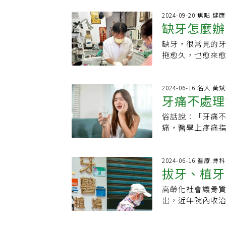
門關前撿回一命，
沿神經向上放射，
塞。中華民國心臟
2024-09-20 焦點.
現」．痛會移動（
缺牙怎麼辦
血管疾病，至今年
的問題，是生命倒
死因。他強調，有
牙痛？痛覺神經
缺牙，很常見的
慣做起，從兒童
忽略的合併症狀
拖愈久，也愈來
死亡人數比癌症
+頭暈噁心，絕對不是單純牙齒。 4、顳
退伍，邊教書邊
示，三高相關疾病
痛到牙？顳部血
常引發牙齦紅腫
報告，心臟疾病、
命關鍵：．常發生
雖然當下有點驚
2024-06-16 名人.黃
血管疾病中又以粥
牙痛不處理
療恐造成不可逆失
不到，一場噩夢
人還高。石崇良
裝方式：顏面神
前後兩顆牙齒的
要危險因子，但
俗話說：「牙痛
法一次看
隨警訊．發燒或體
代價。有了前車
測，高血脂往往
痛，醫學上疼痛
進急診。 不像牙痛的牙痛 立刻就醫 黃軒強調，只要牙痛合併以下任一項，請停
牙齒稍有不對勁
易讓自己暴露在
外牙齒發炎病灶
止 Googlin
爛牙，慢慢診療
率逼近2成中華民
疾甚至會包含：
4、視力改變5、
醒，護牙要努力做
硬化疾病的最主
不慎。牙痛常見原
2024-06-16 醫療.
會偽裝 醫曝「3
格，要持續努力
拔牙、植牙
高，其中以急性冠
起發炎疼痛。疼
警揭「最危險分水
者們，不要輕忽
率逼近2成，高於
2.牙齒敏感因牙
必盡快進行補牙
高齡化社會讓骨
恐淪牙科人
降低低密度膽固
齦交叉處對冰冷有
補，代價更高，
出，近年院內收
狀動脈硬化的病友
牙齦等組織，造
牙等口腔問題於
友在急性發病後1
反應。4.磨牙牙
骨鬆牙科人球全