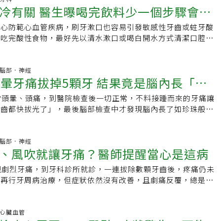
發生機率。牙醫公會全聯會理事長江錫仁表示，有時基層牙醫診
渣堆積在牙縫間，長久下來就容易形成蛀牙！5.牙結石堆積：
點附近凹陷處。（內容摘錄自YT「柏登微笑牙醫黃斌洋之笑談
冷有關 醫生曝喝完飲料少一個步驟會傷
重，就必須更換新的牙冠，費用昂貴。避免牙齒崩裂 小心咬食
乏等狀況，希望患者至大醫院求醫，近期會向會員醫師加強宣
牙齒間，容易形成牙結石，不只影響美觀，也會提高牙周病風
任編輯：辜子桓
齒崩裂？陳福樂說，造成牙齒崩裂的原因為咬食硬物，許多民眾
被拒絕」的感受。牙痛求醫無門 「不敢再治骨鬆」骨鬆患者成
牙齒痛卻「檢查心電圖」？ 醫點3症狀警告：可能是心肌梗
小心防範心血管疾病，刷牙漱口也容易引發敏感性牙齒或蛀牙酸
咬堅果核桃，脆弱的牙齒遇到硬物，就容易裂掉、崩壞。陳福樂
的燙手山芋，施打骨鬆針劑多年的趙女士，近期因牙痛至住家附
、風吹就讓牙痛？醫師提醒當心是這病．好想給他看病！盤點臺
，吃完酸性食物，最好先以清水漱口或喝白開水方式清潔口腔，
於牙齒抱持「不痛不理」態度，明知牙齒出現小洞、裂縫，但不
，醫師診斷為「蛀牙」，但因蛀牙位置深，最後可能沒辦法做根
力兼具的帥哥美女醫師責任編輯：陳學梅
期看牙醫才是牙齒保健之道。57歲的邱姓婦人日前發現牙齒多
醫，等到極度不舒服時，已出現一個大洞，只剩外殼，一咬到硬
處理，原本準備安排療程，但趙女主動告知自己是骨鬆患者後，
現崩損及缺角，以為是鈣質流失導致牙齒問題，因此狂喝牛奶又
齒是消耗品」，陳福樂說，牙齒應該省一點用，小心使用，就算
治療，最後靠家人介紹轉至北部醫學中心求診。另一名患者是施
情況始終沒改善，求助醫師後，才知是敏感性牙齒找上門。天主
哪科.腦部．神經
可經常嚼食硬物，如果已有蛀牙，更應盡量避免使用蛀牙的牙齒
年的胡女士，新冠疫情期間因牙床劇痛、齒牙鬆動，在住家附近
頭暈牙痛拔掉5顆牙 結果竟是腦內長「珍
出，醫師發現邱婦平時注重養生，常把蜂蜜檸檬、金桔檸檬和果
物。除了蛀牙之外，接受過抽神經治療的蛀牙，崩裂的風險更
檢查，找不出原因，來回拖了數個月，至醫院檢查才發現是植牙
上刷牙又急又快，導致牙齒多處琺瑯質嚴重磨損，出現敏感性牙
，沒了神經組織，雖然沒了痛感，但結構有如「海砂屋」般的脆
常頭暈、頭痛，到醫院檢查後一切正常，不料接踵而來的牙痛讓
。胡女為就近治療，找了一間牙醫診所求治，但牙醫認為她的狀
醫院牙科主任徐偉軒表示，牙齒琺瑯質被酸性液體浸潤會暫時軟
該以人工牙冠包覆起來，否則時間一久，將逐漸崩壞。過年甩牙
牙齒都快拔光了」，最後腦部檢查中才發現腦內長了如珍珠般的
理」，後續以診所缺乏設備為由，要胡女到醫學中心就醫。台大
刷毛大力刷牙，很容易磨耗齒質，造成敏感性牙齒、蛀牙等問
議春節期間，絕大部分牙科診所不會營業，大醫院急診部門也不
姓女子家住新北，原以為頭暈、頭痛只是單純婦女病，到鄰近醫
醫師李正喆說，太多骨鬆患者因求助牙科診所遭拒，不僅加深對
冷，刷牙漱口若用冰冷的水，就會特別有感。徐偉軒指出，市面
師留守，如何避免牙痛壞了過年團聚歡樂氣氛，暫時減少疼痛？
切正常，後續也沒多想，每次只要疼痛發作，就會喝黑咖啡緩解
，也不敢再用骨鬆針劑。李正喆認為，應鼓勵骨鬆患者積極接受
料包括檸檬水、果汁、果醋、碳酸飲料和氣泡水，其他含糖飲料
議。1.趁著九天年假之前，至牙科門診，請醫師洗牙並觀察牙齒
又換成牙痛。呂婦說，2年前開始牙痛，每次洗牙就疼痛難耐，
哪科.腦部．神經
也需要教育牙科醫師，如果有合適的治療計畫，如分階段植牙、
口腔牙齒遭受酸蝕的來源，甚至飲食調味用的醋酸和胃食道逆流
、風吹就讓牙痛？醫師提醒當心是這病
先做治療。2.牙痛時，首先徹底清潔牙齒，透過牙刷、牙線或
鈣化，她陸續共拔了5顆牙，但仍痛到不行，最後牙醫師建議抽
量完全縫合，可幫助減少骨位移及縮小傷口，或提前投以抗生
。徐偉軒說，想喝酸性飲料又想保護牙齒其實很簡單，只要喝完
縫裡的菜渣異物，減少刺激來源，即可解決因菜渣殘留所引起牙
齒都快被拔光」。婦人輾轉又到神經內科看診，經核磁共振檢查
骨壞死發生機率。台北醫學大學骨科部醫師王柏堯表示，骨科醫
水漱口或補充白開水，等數分鐘，待牙齒琺瑯質恢復堅硬，再溫
現劇烈牙痛，到牙科診所就診，一連拔除數顆牙齒後，疼痛仍未
約一個小時後，就可緩解疼痛。3.備妥止痛藥，除了常見的普
水瘤，且腫瘤已壓到小腦及腦幹等生命中樞，醫生說明腫瘤位置
常會請患者先處理牙口問題後，再開始用藥，若治療過程中需接
養生、口腹之慾都能兼顧。
議再行牙周病治療，但症狀依然沒有改善，且劇痛反覆，總是突
來治療月經疼痛的成藥（非類固醇類消炎止痛藥NSAIDs），緩
大，使得手術風險增高。最後找到找到大林慈濟醫院神經外科醫
建議停藥三至六個月後再拔牙、植牙，能大幅降低副作用風險。
每每都痛不欲生，使其生活於恐懼中，因此長期失眠，抑鬱寡
錯。4.適度冰敷，可暫時緩解牙齦腫脹疼痛，將冰敷袋敷在臉
次詳細檢查，確認腫瘤為「類上皮囊腫」，後續安排住院手術。
診，經核磁共振檢查，診斷為「三叉神經痛」。三叉神經痛 分
鐘休息一下。5.避免以蛀牙或已做過抽神經的牙齒咬食硬物，減
內的類上皮囊腫約4公分，這種瘤在胚胎發育過程中產生，多數
性三叉神經有三分支，分別通往眼部、上顎及下顎，主管臉部感
科.心臟血管
不要熬夜、抽菸及喝酒，降低牙齦腫脹發炎機率。吃完食物立即
慢，早期無明顯症狀，但腫瘤生長到一定體積後，壓迫神經就會