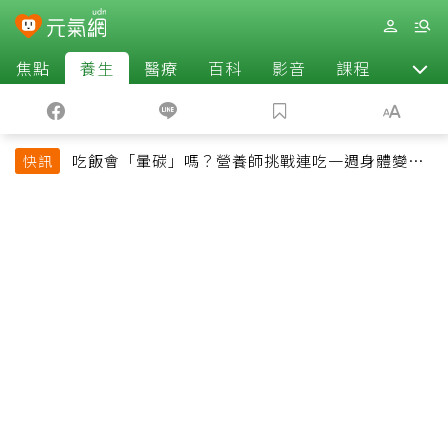
焦點
養生
醫療
百科
影音
課程
退休
吃飯會「暈碳」嗎？營養師挑戰連吃一週身體變化
快訊
揭控制血糖關鍵