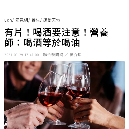
udn
/
元氣網
/
養生
/
運動天地
有片！喝酒要注意！營養
師：喝酒等於喝油
聯合新聞網 ／ 黃介璘
2021-09-29 17:41:00