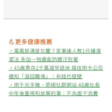
💪更多健康推薦
‧電風扇滿是灰塵？家事達人教1分鐘清
潔法 多加一物還能防髒汙附著
‧45歲男存2千萬提早退休 接信用卡公司
通知「淚回職場」：有錢也碰壁
‧用千元手機、拒絕社群網站 48歲社長
中年後重視和放棄的事：不為面子消費