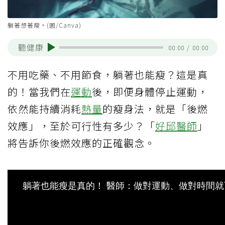
躺著想著瘦。(圖/Canva)
聽健康
00:00
/
00:00
不用吃藥、不用節食，躺著也能瘦？這是真
的！當我們在
運動
後，即便身體停止運動，
依然能持續消耗
熱量
的瘦身法，就是「後燃
效應」，至於可行性有多少？「
好邱醫師
」
將告訴你後燃效應的正確觀念。