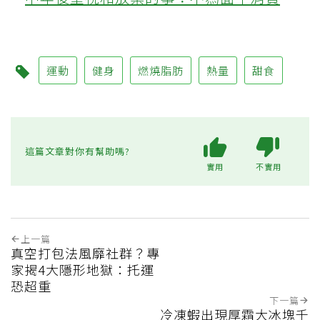
運動
健身
燃燒脂肪
熱量
甜食
這篇文章對你有幫助嗎?
實用
不實用
上一篇
真空打包法風靡社群？專
家揭4大隱形地獄：托運
恐超重
下一篇
冷凍蝦出現厚霜大冰塊千