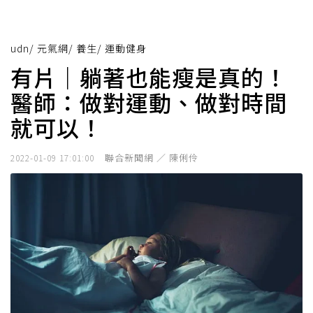
udn
/
元氣網
/
養生
/
運動健身
有片｜躺著也能瘦是真的！
醫師：做對運動、做對時間
就可以！
聯合新聞網 ／ 陳俐伶
2022-01-09 17:01:00