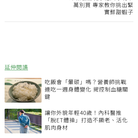
萬別買 專家教你挑出緊
實鮮甜蝦子
延伸閱讀
吃飯會「暈碳」嗎？營養師挑戰
連吃一週身體變化 揭控制血糖關
鍵
讓你外貌年輕40歲！內科醫推
「脫ET體操」打造不顯老、活化
肌肉身材