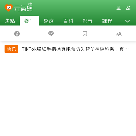
焦點
養生
醫療
百科
影音
課程
退休
TikTok爆紅手指操真能預防失智？神經科醫：真正
快訊
該做的是4件事