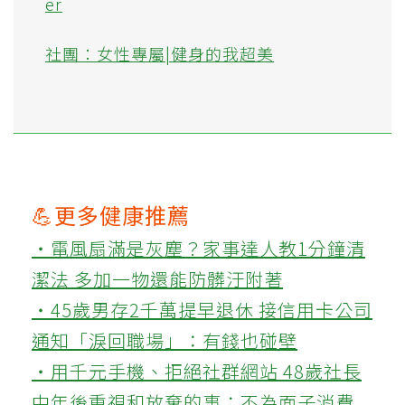
er
社團：女性專屬|健身的我超美
💪更多健康推薦
‧電風扇滿是灰塵？家事達人教1分鐘清
潔法 多加一物還能防髒汙附著
‧45歲男存2千萬提早退休 接信用卡公司
通知「淚回職場」：有錢也碰壁
‧用千元手機、拒絕社群網站 48歲社長
中年後重視和放棄的事：不為面子消費