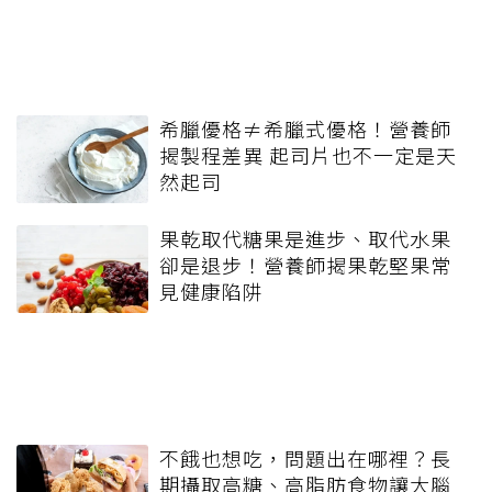
希臘優格≠希臘式優格！營養師
揭製程差異 起司片也不一定是天
然起司
果乾取代糖果是進步、取代水果
卻是退步！營養師揭果乾堅果常
見健康陷阱
不餓也想吃，問題出在哪裡？長
期攝取高糖、高脂肪食物讓大腦