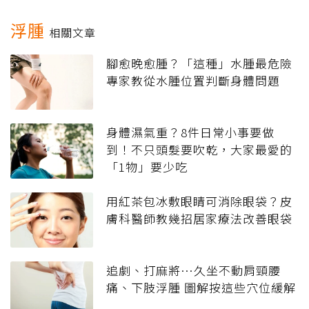
浮腫
相關文章
腳愈晚愈腫？「這種」水腫最危險
專家教從水腫位置判斷身體問題
身體濕氣重？8件日常小事要做
到！不只頭髮要吹乾，大家最愛的
「1物」要少吃
用紅茶包冰敷眼睛可消除眼袋？皮
膚科醫師教幾招居家療法改善眼袋
追劇、打麻將…久坐不動肩頸腰
痛、下肢浮腫 圖解按這些穴位緩解