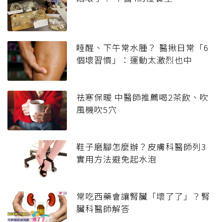
睡醒、下午常水腫？ 醫揪日常「6
個壞習慣」：運動太激烈也中
祛寒保暖 中醫師推薦喝2茶飲、吹
風機吹5穴
鞋子磨腳怎麼辦？皮膚科醫師列3
實用方法避免起水泡
常吃西藥會讓腎臟「壞了了」？腎
臟科醫師解答