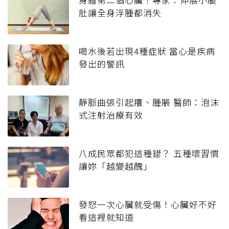
肚讓全身浮腫都消失
喝水後若出現4種症狀 當心是疾病
發出的警訊
靜脈曲張引起癢、腫脹 醫師：泡沫
式注射治療有效
八成民眾都犯這種錯？ 五種壞習慣
讓妳「越變越醜」
發怒一次心臟就受傷！心臟好不好
看這裡就知道