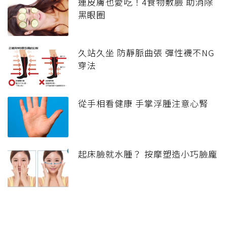
連皮膚也愛吃！4食物敷臉 助消除
黑眼圈
久站久坐 防靜脈曲張 彈性襪不NG
穿法
從手相看健康 手掌浮腫注意心腎
起床臉就水腫？ 按摩塑造小巧臉龐