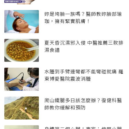
妳是垮臉一族嗎？醫師教妳臉部瑜
珈，擁有緊實肌膚！
夏天昏沉濕邪入侵 中醫推薦三款排
濕食譜
水腫到手臂連彎都不能彎碰就痛 羅
東博愛醫院震波消腫
爬山鐵腿多日該怎麼辦？復健科醫
師教你緩解和預防
身體第二個心臟！專家：伸展小腿