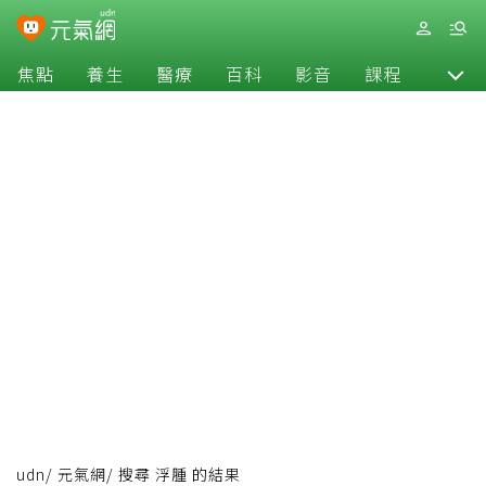
焦點
養生
醫療
百科
影音
課程
退休
udn
/
元氣網
/
搜尋 浮腫 的結果